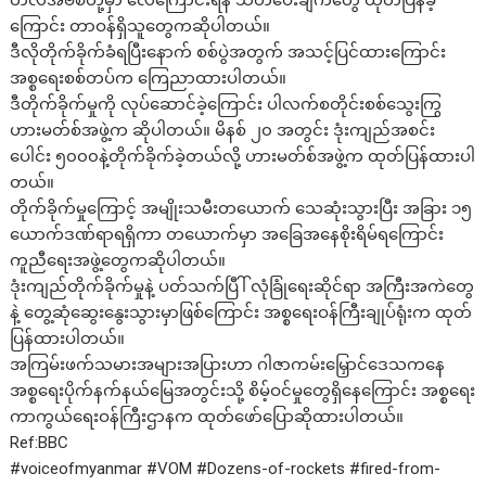
တဲလ်အဗစ်တို့မှာ လေကြောင်းရန် သတိပေးချက်တွေ ထုတ်ပြန်ခဲ့
ကြောင်း တာဝန်ရှိသူတွေကဆိုပါတယ်။
ဒီလိုတိုက်ခိုက်ခံရပြီးနောက် စစ်ပွဲအတွက် အသင့်ပြင်ထားကြောင်း
အစ္စရေးစစ်တပ်က ကြေညာထားပါတယ်။
ဒီတိုက်ခိုက်မှုကို လုပ်ဆောင်ခဲ့ကြောင်း ပါလက်စတိုင်းစစ်သွေးကြွ
ဟားမတ်စ်အဖွဲ့က ဆိုပါတယ်။ မိနစ် ၂၀ အတွင်း ဒုံးကျည်အစင်း
ပေါင်း ၅၀၀၀နဲ့တိုက်ခိုက်ခဲ့တယ်လို့ ဟားမတ်စ်အဖွဲ့က ထုတ်ပြန်ထားပါ
တယ်။
တိုက်ခိုက်မှုကြောင့် အမျိုးသမီးတယောက် သေဆုံးသွားပြီး အခြား ၁၅
ယောက်ဒဏ်ရာရရှိကာ တယောက်မှာ အခြေအနေစိုးရိမ်ရကြောင်း
ကူညီရေးအဖွဲ့တွေကဆိုပါတယ်။
ဒုံးကျည်တိုက်ခိုက်မှုနဲ့ ပတ်သက်ပြီါ် လုံခြုံရေးဆိုင်ရာ အကြီးအကဲတွေ
နဲ့ တွေ့ဆုံဆွေးနွေးသွားမှာဖြစ်ကြောင်း အစ္စရေးဝန်ကြီးချုပ်ရုံးက ထုတ်
ပြန်ထားပါတယ်။
အကြမ်းဖက်သမားအများအပြားဟာ ဂါဇာကမ်းမြှောင်ဒေသကနေ
အစ္စရေးပိုက်နက်နယ်မြေအတွင်းသို့ စိမ့်ဝင်မှုတွေရှိနေကြောင်း အစ္စရေး
ကာကွယ်ရေးဝန်ကြီးဌာနက ထုတ်ဖော်ပြောဆိုထားပါတယ်။
Ref:BBC
#voiceofmyanmar
#VOM
#Dozens
-of-rockets
#fired
-from-