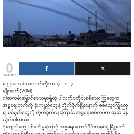
0
SHARES
ဂျေရုဆလင်၊ အောက်တိုဘာ-၇-၂၀၂၃
မျိုးဆက်(VOM)
ဂါဇာကမ်းမြှောင်ဒေသမှာရှိတဲ့ ပါလက်စတိုင်းစစ်သွေးကြွတွေက
အစ္စရေးဘက်ကို ဒုံးကျည်တွေနဲ့ တိုက်ခိုက်ပြီးနောက် စစ်သွေးကြွတွေ
ရဲ့ ပစ်မှတ်တွေကို တိုက်ခိုက်နေကြောင်း အစ္စရေးစစ်တပ်က ထုတ်ပြန်
လိုက်ပါတယ်။
ဒုံးကျည်တွေ ပစ်ခတ်မှုကြောင့် အစ္စရေးတောင်ပိုင်းတခွင်နဲ့ မြို့တော်