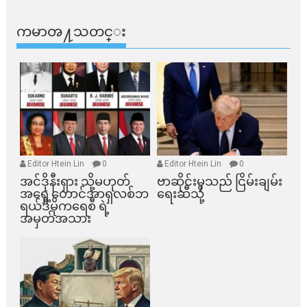
ကမာၻ႔သတင္း
Editor Htein Lin
0
Editor Htein Lin
0
အင်ဒိုနီးရှား သို့မဟုတ်
ဗာဆိုင်းမှသည် ငြိမ်းချမ်း
အရှေ့တောင်အာရှလစ်ဘ
ရေးဆီသို့
ရယ်ဒီမိုကရေစီ ရဲ့
အမှတ်အသား