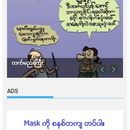
လက်မည်းကြီး
သ
ADS