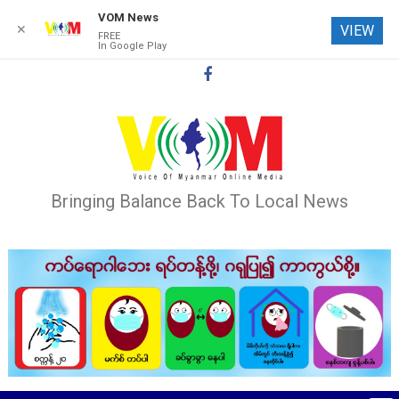
VOM News
✕
VIEW
FREE
In Google Play
Skip
to
content
Bringing Balance Back To Local News