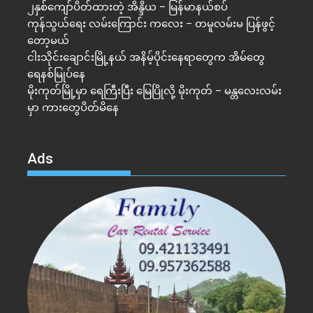
၂နှစ်​ကျော်ပိတ်ထားတဲ့ အိန္ဒိယ – မြန်မာနယ်စပ်
ကုန်သွယ်ရေး လမ်းကြောင်း ကလေး – တမူလမ်းမ ပြန်ဖွင့်
တော့မယ်
ငါးသိုင်းချောင်းမြို့နယ် အနိမ့်ပိုင်းနေရာတွေက အိမ်​တွေ
ရေနစ်မြုပ်နေ
မိုးကုတ်မြို့မှာ ရေကြီးပြီး မြေပြိုလို့ မိုးကုတ် – မန္တလေးလမ်း
မှာ ကားတွေပိတ်မိနေ
Ads