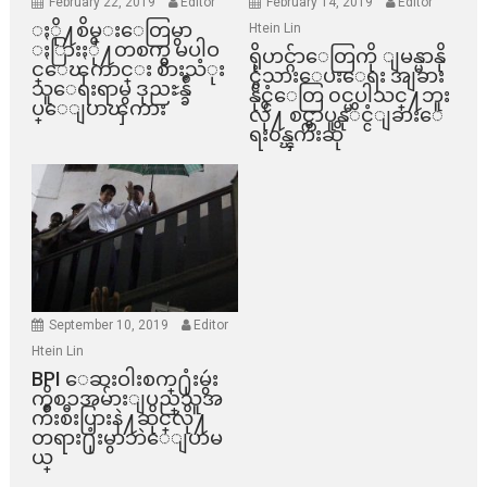
February 22, 2019
Editor
February 14, 2019
Editor
ႏို႔စိမ္းေတြမွာ
Htein Lin
ႏြားႏို႔တစက္မွ မပါဝ
ရိုဟင္ဂ်ာေတြကို ျမန္မာနို
င္ေၾကာင္း စားသံုး
င္ငံသားေပးေရး အျခား
သူေရးရာမွ ဒုညႊန္ခ်ဳ
နိုင္ငံေတြ ၀င္မပါသင္႔ဘူး
ပ္ေျပာၾကား
လို႔ စင္ကာပူနုိင္ငံျခားေ
ရး၀န္ၾကီးဆို
September 10, 2019
Editor
Htein Lin
BPI ​ေဆးဝါးစက္​႐ုံးမွဴး
ကိစၥအမ်ားျပည္​သူအ
က်ိဳးစီးပြားနဲ႔ဆိုင္​လို႔
တရား႐ုံးမွာဘဲေျပာမ
ယ္​