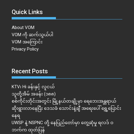
Quick Links
About VOM
VOM ကို ဆက်သွယ်ပါ
VOM အကြောင်း
Privacy Policy
Recent Posts
KTV၊ Hi ခန်းနှင့် လူငယ်
သူတို့အိမ် အခန်း (၁၈၈)
စစ်ကိုင်းတိုင်းအတွင်း မြို့နယ်တချို့မှာ ရေဘေးအန္တရာယ်
ဆိုးရွားလာနေပြီး ဒေသခံ သောင်းနဲ့ချီ အရေးပေါ် ရွှေ့ပြောင်း
နေရ
UWSP နဲ့ NSPNC တို့ နေပြည်တော်မှာ တွေ့ဆုံမှု ရလဒ် ဝ
ဘက်က ထုတ်ပြန်