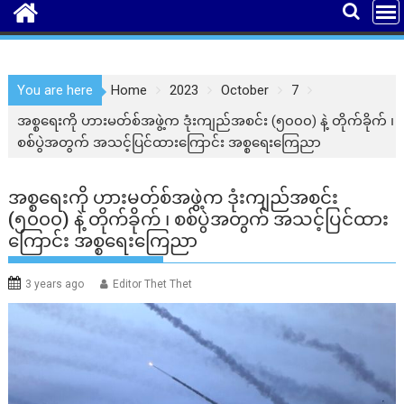
You are here
Home
2023
October
7
အစ္စရေးကို ဟားမတ်စ်အဖွဲ့က ဒုံးကျည်အစင်း (၅၀၀၀) နဲ့ တိုက်ခိုက် ၊
စစ်ပွဲအတွက် အသင့်ပြင်ထားကြောင်း အစ္စရေးကြေညာ
အစ္စရေးကို ဟားမတ်စ်အဖွဲ့က ဒုံးကျည်အစင်း
(၅၀၀၀) နဲ့ တိုက်ခိုက် ၊ စစ်ပွဲအတွက် အသင့်ပြင်ထား
ကြောင်း အစ္စရေးကြေညာ
3 years ago
Editor Thet Thet