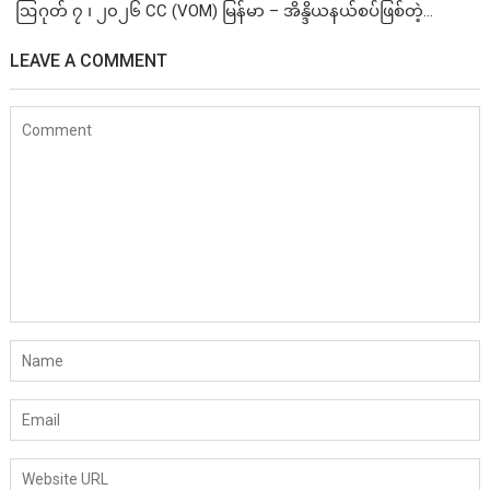
ဩဂုတ် ၇ ၊ ၂၀၂၆ CC (VOM) မြန်မာ – အိန္ဒိယနယ်စပ်ဖြစ်တဲ့...
LEAVE A COMMENT