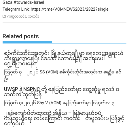
Gaza
#towards
-Israel
Telegram Link:
https://t.me/VOMNEWS2023/2822?single
,
ကမ္ဘာ့သတင်း
သတင်း
Related posts
စစ်ကိုင်းတိုင်းအတွင်း မြို့နယ်တချို့မှာ ရေဘေးအန္တရာယ်
ဆိုးရွားလာနေပြီး ဒေသခံ သောင်းနဲ့ချီ အရေးပေါ်
ရွှေ့ပြောင်းနေရ
ဩဂုတ် ၇ – ၂၀၂၆ SS (VOM) စစ်ကိုင်းတိုင်းအတွင်းက ရေဦး၊ ခင်
ဦး၊...
UWSP နဲ့ NSPNC တို့ နေပြည်တော်မှာ တွေ့ဆုံမှု ရလဒ် ဝ
ဘက်က ထုတ်ပြန်
ဩဂုတ် ၇၊ ၂၀၂၆ Shy V (VOM) နေပြည်တော်မှာ ဩဂုတ်လ ၃...
၂နှစ်​ကျော်ပိတ်ထားတဲ့ အိန္ဒိယ – မြန်မာနယ်စပ်
ကုန်သွယ်ရေး လမ်းကြောင်း ကလေး – တမူလမ်းမ ပြန်ဖွင့်
တော့မယ်