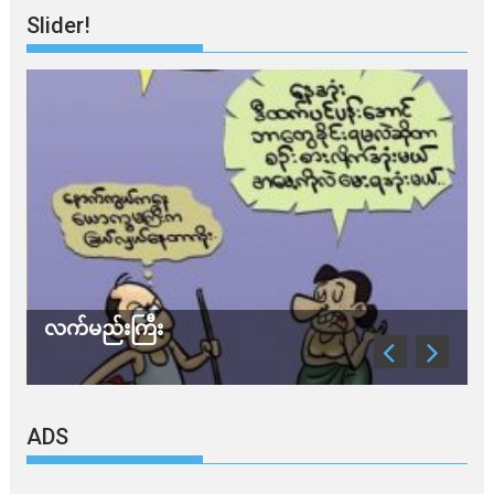
Slider!
လက်မည်းကြီး
သ
ADS