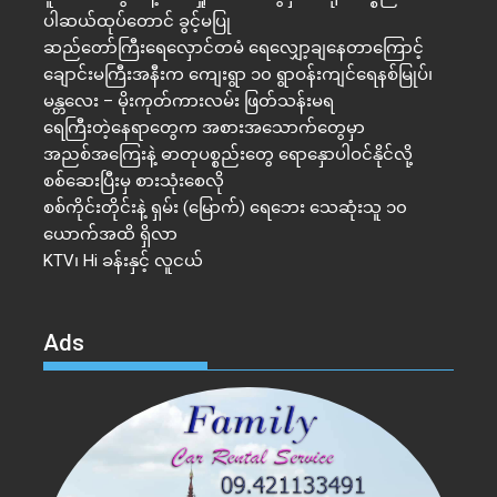
ပါဆယ်ထုပ်တောင် ခွင့်မပြု
ဆည်တော်ကြီးရေလှောင်တမံ ရေလျှော့ချနေတာကြောင့်
ချောင်းမကြီးအနီးက ကျေးရွာ ၁၀ ရွာဝန်းကျင်ရေနစ်မြုပ်၊
မန္တလေး – မိုးကုတ်ကားလမ်း ဖြတ်သန်းမရ
ရေကြီးတဲ့​နေရာ​တွေက အစားအသောက်တွေမှာ
အညစ်အကြေးနဲ့ ဓာတုပစ္စည်းတွေ ရောနှောပါဝင်နိုင်လို့
စစ်ဆေးပြီးမှ စားသုံးစေလို
စစ်ကိုင်းတိုင်းနဲ့ ရှမ်း (မြောက်) ရေဘေး သေဆုံးသူ ၁၀
ယောက်အထိ ရှိလာ
KTV၊ Hi ခန်းနှင့် လူငယ်
Ads