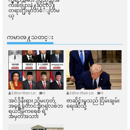
က်ိဳးစီးပြားနဲ႔ဆိုင္​လို႔
တရား႐ုံးမွာဘဲေျပာမ
ယ္​
ကမာၻ႔သတင္း
Editor Htein Lin
0
Editor Htein Lin
0
အင်ဒိုနီးရှား သို့မဟုတ်
ဗာဆိုင်းမှသည် ငြိမ်းချမ်း
အရှေ့တောင်အာရှလစ်ဘ
ရေးဆီသို့
ရယ်ဒီမိုကရေစီ ရဲ့
အမှတ်အသား