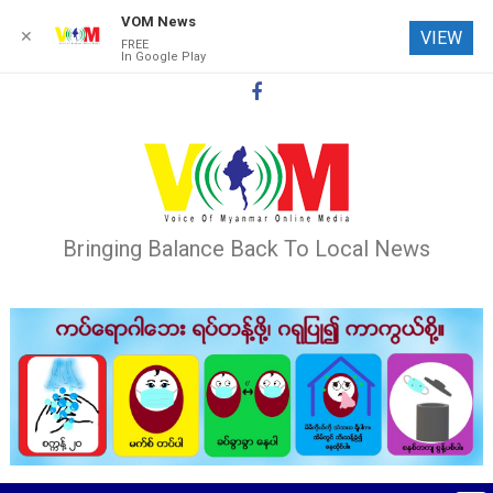
VOM News
✕
VIEW
FREE
In Google Play
Skip
to
content
Bringing Balance Back To Local News