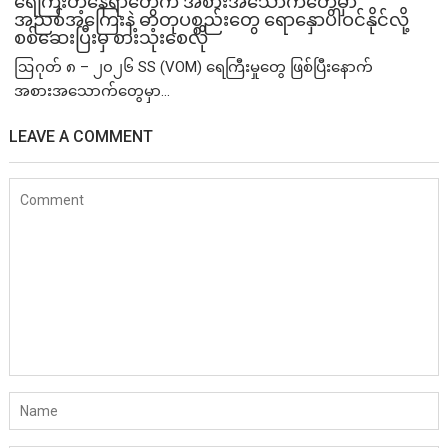
ရေကြီးတဲ့​နေရာ​တွေက အစားအသောက်တွေမှာ
အညစ်အကြေးနဲ့ ဓာတုပစ္စည်းတွေ ရောနှောပါဝင်နိုင်လို့
စစ်ဆေးပြီးမှ စားသုံးစေလို
ဩဂုတ် ၈ – ၂၀၂၆ SS (VOM) ရေကြီးမှုတွေ ဖြစ်ပြီးနောက်
အစားအသောက်တွေမှာ...
LEAVE A COMMENT