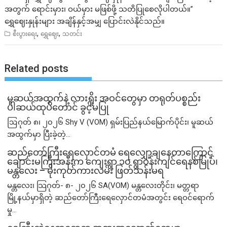
အတွက် ရောင်းမှား၊ ဝယ်မှား မဖြစ်ဖို့ သတိပြုစေလိုပါတယ်။”
ရွှေဈေးနှုန်းများ အချိန်နှင့်အမျှ ပြောင်းလဲနိုင်သည်။
,
,
စီးပွားရေး
ရွှေဈေး
သတင်း
Related posts
မူဆယ်အထွက်နဲ့ လားရှိုး အဝင်တွေမှာ တရုတ်ပစ္စည်း
ပါဆယ်ထုပ်တောင် ခွင့်မပြု
ဩဂုတ် ၈၊ ၂၀၂၆ Shy V (VOM) ရှမ်းပြည်နယ်မြောက်ပိုင်း၊ မူဆယ်
အထွက်မှာ ပြီးခဲ့တဲ့...
ဆည်တော်ကြီးရေလှောင်တမံ ရေလျှော့ချနေတာကြောင့်
ချောင်းမကြီးအနီးက ကျေးရွာ ၁၀ ရွာဝန်းကျင်ရေနစ်မြုပ်၊
မန္တလေး – မိုးကုတ်ကားလမ်း ဖြတ်သန်းမရ
မန္တလေး၊ သြဂုတ်- ၈- ၂၀၂၆ SA(VOM) မန္တလေးတိုင်း၊ မတ္တရာ
မြို့နယ်မှာရှိတဲ့ ဆည်တော်ကြီးရေလှောင်တမံအတွင်း ရေဝင်ရောက်
မှု...