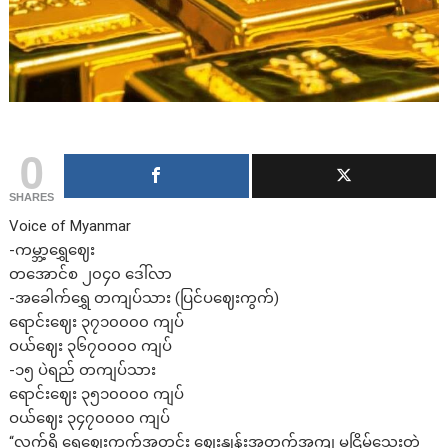
0
SHARES
Voice of Myanmar
-ကမ္ဘာ့ရွှေဈေး
တအောင်စ ၂၀၄၀ ဒေါ်လာ
-အခေါက်ရွှေ တကျပ်သား (ပြင်ပဈေးကွက်)
ရောင်းဈေး ၃၇၁၀၀၀၀ ကျပ်
ဝယ်ဈေး ၃၆၇၀၀၀၀ ကျပ်
-၁၅ ပဲရည် တကျပ်သား
ရောင်းဈေး ၃၅၁၀၀၀၀ ကျပ်
ဝယ်ဈေး ၃၄၇၀၀၀၀ ကျပ်
“လက်ရှိ ရွှေဈေးကွက်အတွင်း ဈေးနှုန်းအတက်အကျ မငြိမ်သေးတဲ့