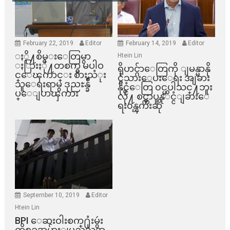
February 22, 2019
Editor
February 14, 2019
Editor
ႏို႔စိမ္းေတြမွာ
Htein Lin
ႏြားႏို႔တစက္မွ မပါဝ
ရိုဟင္ဂ်ာေတြကို ျမန္မာနို
င္ေၾကာင္း စားသံုး
င္ငံသားေပးေရး အျခား
သူေရးရာမွ ဒုညႊန္ခ်ဳ
နိုင္ငံေတြ ၀င္မပါသင္႔ဘူး
ပ္ေျပာၾကား
လို႔ စင္ကာပူနုိင္ငံျခားေ
ရး၀န္ၾကီးဆို
September 10, 2019
Editor
Htein Lin
BPI ​ေဆးဝါးစက္​႐ုံးမွဴး
ကိစၥအမ်ားျပည္​သူအ