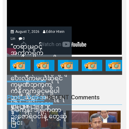
August 7, 2026
Editor Htein
Lin
0
“တရားမဝင်
အကွက်ရိုက်
ရောင်းချမှုတွေကို
သက်ဆိုင်ရာတာဝန်ရှိ
သူတွေက ဂရန်တွေချ
ပေးလိုက်မယ်ဆိုရင်
ကုမ္ပဏီဘက်က
ကန့်ကွက်ခွင့်မရှိပါ
ဘူး” ဆိုတဲ့ အမရပူရ
Photos Videos
RECENT
Comments
မြို့ပြဖွံ့ဖြိုးရေး
စီမံကိန်း ဒါရိုက်တာ
ဦးဇော်ရဲဝင်းနဲ့ တွေ့ဆုံ
ခြင်း