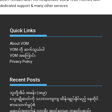
dedicated support & many other services.
Quick Links
About VOM
VOM ကို ဆက်သွယ်ပါ
VOM အကြောင်း
Privacy Policy
Recent Posts
သူတို့အိမ် အခန်း (၁၈၉)
သွေးချိုဓာတ်ကို သဘာဝကျကျ ထိန်းချုပ်နိုင်မည့် နေထိုင်
စားသောက်မှုပုံစံ
မူဆယ်အထွက်နဲ့ လားရှိုး အဝင်တွေမှာ တရုတ်ပစ္စည်း