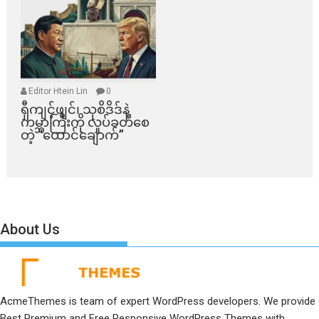
Editor Htein Lin
0
ရှီကျင့်ဖျင်၊ သုစိဒိဒ်နဲ့
ကမ္ဘာကြီးကို လှုပ်ခတ်စေ
တဲ့ “ထောင်ချောက်”
About Us
AcmeThemes is team of expert WordPress developers. We provide
Best Premium and Free Responsive WordPress Themes with