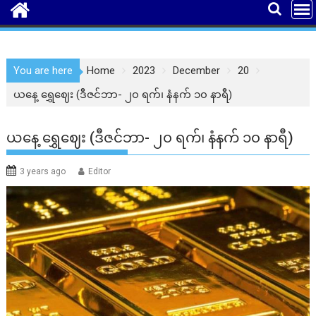
You are here
Home
2023
December
20
ယနေ့ ရွှေဈေး (ဒီဇင်ဘာ- ၂၀ ရက်၊ နံနက် ၁၀ နာရီ)
ယနေ့ ရွှေဈေး (ဒီဇင်ဘာ- ၂၀ ရက်၊ နံနက် ၁၀ နာရီ)
3 years ago
Editor