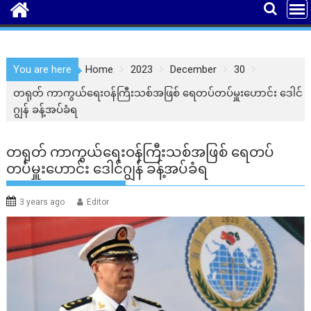
You are here
Home
2023
December
30
တရုတ် ကာကွယ်ရေးဝန်ကြီးသစ်အဖြစ် ရေတပ်တပ်မှူးဟောင်း ဒေါင်
ဂျွန် ခန့်အပ်ခံရ
တရုတ် ကာကွယ်ရေးဝန်ကြီးသစ်အဖြစ် ရေတပ်
တပ်မှူးဟောင်း ဒေါင်ဂျွန် ခန့်အပ်ခံရ
3 years ago
Editor