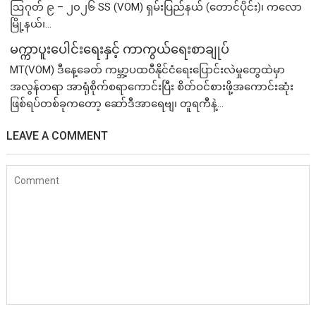
ဩဂုတ် ၉ – ၂၀၂၆ SS (VOM) ရှမ်းပြည်နယ် (တောင်ပိုင်း)၊ ကလော
မြို့နယ်၊...
မက္ကာပူးပေါင်းရေးနှင့် ကာကွယ်ရေးစာချုပ်
MT(VOM) ​ဒီနေ့ခေတ် ကမ္ဘာ့ပထဝီနိုင်ငံရေးပြောင်းလဲမှုတွေထဲမှာ
အလွန်တရာ အာရုံစိုက်စရာကောင်းပြီး စိတ်ဝင်စားဖို့အကောင်းဆုံး
ဖြစ်ရပ်တစ်ခုကတော့ ဆော်ဒီအာရေဗျ၊ တူရကီနဲ့...
LEAVE A COMMENT