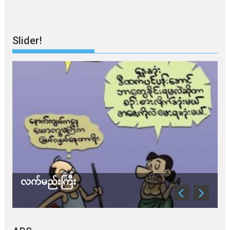
Slider!
လက်မည်းကြီး
သ