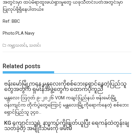
အတွင်းမှာ ထပ်မံရာထူးဖယ်ရှားမှုတွေ ယခုသီတင်းပတ်အတွင်းမှာ
ပြုလုပ်ဖို့ရှိနေပါတယ်။
Ref: BBC
Photo:PLA Navy
,
ကမ္ဘာ့သတင်း
သတင်း
Related posts
ဗန်းမော်မြို့ကနေ မန္တလေးကိုစစ်ဘေးရှောင်နေတဲ့ပြည်သူ
တွေအတွက် ရှမ်းနီအဖွဲ့တွေက ထောက်ပံ့ကူညီ
မန္တလေး-ဩဂုတ် ၉-၂၀၂၆ VOM ကချင်ပြည်နယ် ဗန်းမော်မြို့
ဝန်းကျင်က တိုက်ပွဲတွေကြောင့် မန္တလေးမြို့ကိုရောက်နေတဲ့ စစ်ဘေး
ရှောင်ပြည်သူ ၃၄၀...
KG ကျောင်းသူရဲ့ နားကပ်ကိုဖြုတ်ယူပြီး ရေကန်ထဲတွန်းချ
သတ်ခဲ့တဲ့ အမျိုးသမီးကို ဖမ်းမိ