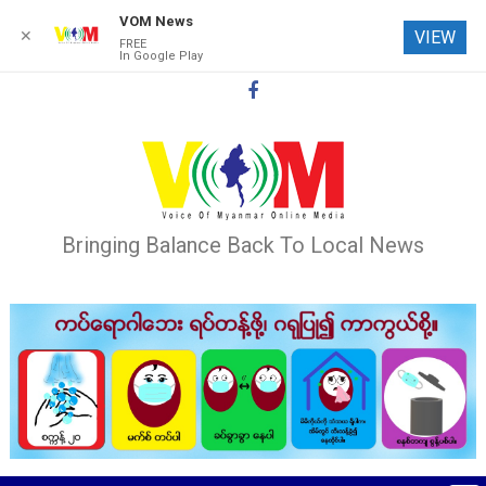
VOM News
✕
VIEW
FREE
In Google Play
Skip
to
content
Bringing Balance Back To Local News