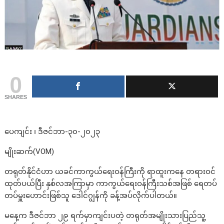
0
SHARES
ပေကျင်း ၊ ဒီဇင်ဘာ-၃၀-၂၀၂၃
မျိုးဆက်(VOM)
တရုတ်နိုင်ငံဟာ ယခင်ကာကွယ်ရေးဝန်ကြီးကို ရာထူးကနေ တရားဝင်
ထုတ်ပယ်ပြီး နှစ်လအကြာမှာ ကာကွယ်ရေးဝန်ကြီးသစ်အဖြစ် ရေတပ်
တပ်မှူးဟောင်းဖြစ်သူ ဒေါင်ဂျွန်ကို ခန့်အပ်လိုက်ပါတယ်။
မနေ့က ဒီဇင်ဘာ ၂၉ ရက်မှာကျင်းပတဲ့ တရုတ်အမျိုးသားပြည်သူ့