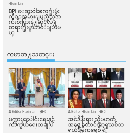
Htein Lin
BPI ​ေဆးဝါးစက္​႐ုံးမွဴး
ကိစၥအမ်ားျပည္​သူအ
က်ိဳးစီးပြားနဲ႔ဆိုင္​လို႔
တရား႐ုံးမွာဘဲေျပာမ
ယ္​
ကမာၻ႔သတင္း
Editor Htein Lin
0
Editor Htein Lin
0
မက္ကာပူးပေါင်းရေးနှင့်
အင်ဒိုနီးရှား သို့မဟုတ်
ကာကွယ်ရေးစာချုပ်
အရှေ့တောင်အာရှလစ်ဘ
ရယ်ဒီမိုကရေစီ ရဲ့