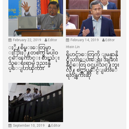
February 22, 2019
Editor
February 14, 2019
Editor
ႏို႔စိမ္းေတြမွာ
Htein Lin
ႏြားႏို႔တစက္မွ မပါဝ
ရိုဟင္ဂ်ာေတြကို ျမန္မာနို
င္ေၾကာင္း စားသံုး
င္ငံသားေပးေရး အျခား
သူေရးရာမွ ဒုညႊန္ခ်ဳ
နိုင္ငံေတြ ၀င္မပါသင္႔ဘူး
ပ္ေျပာၾကား
လို႔ စင္ကာပူနုိင္ငံျခားေ
ရး၀န္ၾကီးဆို
September 10, 2019
Editor