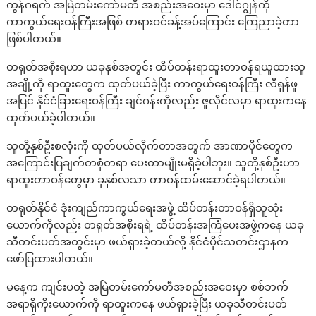
ကွန်ဂရက် အမြဲတမ်းကော်မတီ အစည်းအဝေးမှာ ဒေါင်ဂျွန်ကို
ကာကွယ်ရေးဝန်ကြီးအဖြစ် တရားဝင်ခန့်အပ်ကြောင်း ကြေညာခဲ့တာ
ဖြစ်ပါတယ်။
တရုတ်အစိုးရဟာ ယခုနှစ်အတွင်း ထိပ်တန်းရာထူးတာဝန်ရယူထားသူ
အချို့ကို ရာထူးတွေက ထုတ်ပယ်ခဲ့ပြီး ကာကွယ်ရေးဝန်ကြီး လီရှန်ဖူ
အပြင် နိုင်ငံခြားရေးဝန်ကြီး ချင်ဂန်းကိုလည်း ဇူလိုင်လမှာ ရာထူးကနေ
ထုတ်ပယ်ခဲ့ပါတယ်။
သူတို့နှစ်ဦးစလုံးကို ထုတ်ပယ်လိုက်တာအတွက် အာဏာပိုင်တွေက
အကြောင်းပြချက်တစုံတရာ ပေးတာမျိုးမရှိခဲ့ပါဘူး။ သူတို့နှစ်ဦးဟာ
ရာထူးတာဝန်တွေမှာ ခုနှစ်လသာ တာဝန်ထမ်းဆောင်ခဲ့ရပါတယ်။
တရုတ်နိုင်ငံ ဒုံးကျည်ကာကွယ်ရေးအဖွဲ့ ထိပ်တန်းတာဝန်ရှိသူသုံး
ယောက်ကိုလည်း တရုတ်အစိုးရရဲ့ ထိပ်တန်းအကြံပေးအဖွဲ့ကနေ ယခု
သီတင်းပတ်အတွင်းမှာ ဖယ်ရှားခဲ့တယ်လို့ နိုင်ငံပိုင်သတင်းဌာနက
ဖော်ပြထားပါတယ်။
မနေ့က ကျင်းပတဲ့ အမြဲတမ်းကော်မတီအစည်းအဝေးမှာ စစ်ဘက်
အရာရှိကိုးယောက်ကို ရာထူးကနေ ဖယ်ရှားခဲ့ပြီး ယခုသီတင်းပတ်