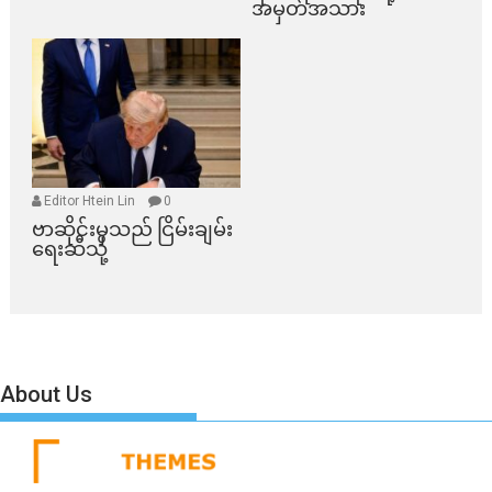
အမှတ်အသား
Editor Htein Lin
0
ဗာဆိုင်းမှသည် ငြိမ်းချမ်း
ရေးဆီသို့
About Us