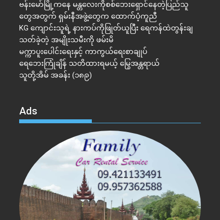
ဗန်းမော်မြို့ကနေ မန္တလေးကိုစစ်ဘေးရှောင်နေတဲ့ပြည်သူ
တွေအတွက် ရှမ်းနီအဖွဲ့တွေက ထောက်ပံ့ကူညီ
KG ကျောင်းသူရဲ့ နားကပ်ကိုဖြုတ်ယူပြီး ရေကန်ထဲတွန်းချ
သတ်ခဲ့တဲ့ အမျိုးသမီးကို ဖမ်းမိ
မက္ကာပူးပေါင်းရေးနှင့် ကာကွယ်ရေးစာချုပ်
ရေဘေးကြုံချိန် သတိထားရမယ့် မြွေအန္တရာယ်
သူတို့အိမ် အခန်း (၁၈၉)
Ads