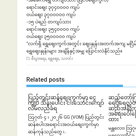
-အခေါက်ရွှေ တကျပ်သား (ပြင်ပဈေးကွက်)
ရောင်းဈေး ၃၇၄၀၀၀၀ ကျပ်
ဝယ်ဈေး ၃၇၀၀၀၀၀ ကျပ်
-၁၅ ပဲရည် တကျပ်သား
ရောင်းဈေး ၃၅၄၀၀၀၀ ကျပ်
ဝယ်ဈေး ၃၅၀၀၀၀၀ ကျပ်
“လက်ရှိ ရွှေဈေးကွက်အတွင်း ဈေးနှုန်းအတက်အကျ မငြိမ်သ
ရွှေဈေးနှုန်းများ အချိန်နှင့်အမျှ ပြောင်းလဲနိုင်သည်။
,
,
စီးပွားရေး
ရွှေဈေး
သတင်း
Related posts
ပြည်တွင်းဆန်စျေးကွက်မှာ ငွေ
ဆည်တော်က
ကျပ် သိန်းပေါင်း ငါး​သောင်းကျော်
ရေပိုရေလွှဲတ
လိမ်လည်ခံရ
ဆည်အနီးက က
အရေးပေါ်ပြေ
ဩဂုတ် ၄ ၊ ၂၀၂၆ GG (VOM) ပြည်တွင်း
ထား
ဆန်စပါးအရောင်းအဝယ်စျေးကွက်မှာ
မန္တလေး၊ သြဂ
ဆန်ကုန်သည်တွေ ၊...
မန္တလေးတိုင်း၊ 