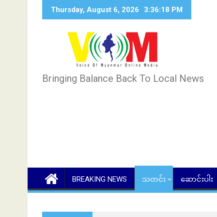
Skip
Thursday, August 6, 2026
3:36:20 PM
to
content
Bringing Balance Back To Local News
BREAKING NEWS
သတင်း
ဆောင်းပါး