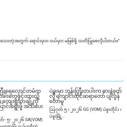
ေးတဲ့အတွက် ရောင်းမှား၊ ဝယ်မှား မဖြစ်ဖို့ သတိပြုစေလိုပါတယ်။”
ြီးရေလှောင်တမံက
ပဲခူးမှာ ဘုန်းကြီးတပါးက ဓားနဲ့ခုတ်
ံခါးတွေဖွင့်ထားလို့
လို့ ကျောင်းထိုင်ဆရာတော် ပျံလွန်
ျေးရွာတချို့ကို
တော်မူ
ာင်းရွေးဖို့ အသိပေး
ဩဂုတ် ၅ ၊ ၂၀၂၆ GG (VOM) ပဲခူးတိုင်း ၊
ပဲခူးမြို့...
ုတ်- ၅- ၂၀၂၆ SA(VOM)
မတ္တရာမြို့နယ်မှာရှိတဲ့