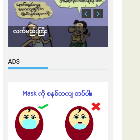
လက်မည်းကြီး
သတိ အိုမီခရ
ADS