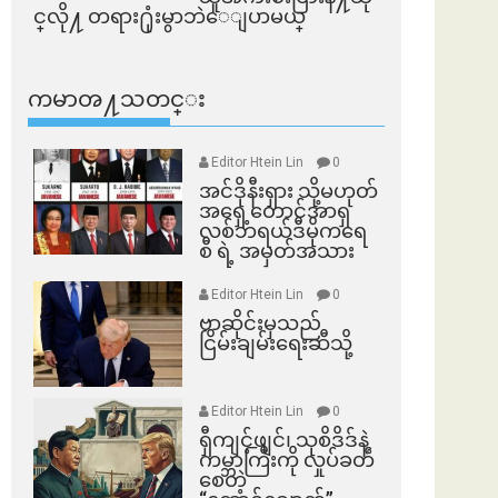
င္​လို႔ တရား႐ုံးမွာဘဲေျပာမယ္​
ကမာၻ႔သတင္း
Editor Htein Lin
0
အင်ဒိုနီးရှား သို့မဟုတ်
အရှေ့တောင်အာရှ
လစ်ဘရယ်ဒီမိုကရေ
စီ ရဲ့ အမှတ်အသား
Editor Htein Lin
0
ဗာဆိုင်းမှသည်
ငြိမ်းချမ်းရေးဆီသို့
Editor Htein Lin
0
ရှီကျင့်ဖျင်၊ သုစိဒိဒ်နဲ့
ကမ္ဘာကြီးကို လှုပ်ခတ်
စေတဲ့