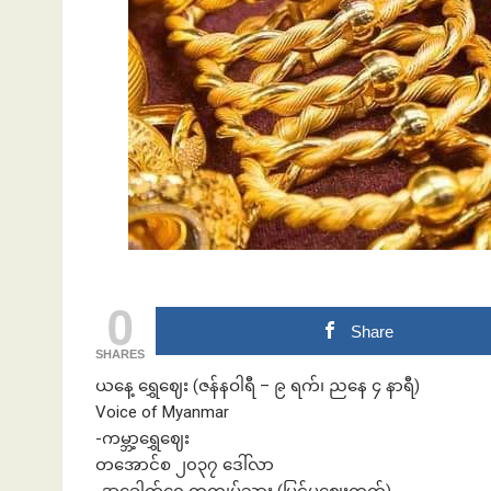
ဘဏ်နဲ့အကြွေး
0
Share
SHARES
ယနေ့ ရွှေဈေး (ဇန်နဝါရီ – ၉ ရက်၊ ညနေ ၄ နာရီ)
Voice of Myanmar
-ကမ္ဘာ့ရွှေဈေး
တအောင်စ ၂၀၃၇ ဒေါ်လာ