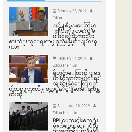
February 22, 2019
Editor
ႏို႔စိမ္းေတြမွာ
ႏြားႏို႔တစက္မွ မ
ပါဝင္ေၾကာင္း
စားသံုးသူေရးရာမွ ဒုညႊန္ခ်ဳပ္ေျပာၾ
ကား
February 14, 2019
Editor Htein Lin
ရိုဟင္ဂ်ာေတြကို ျမန္
မာနိုင္ငံသားေပးေရး
အျခားနိုင္ငံေတြ ၀င္မ
ပါသင္႔ဘူးလို႔ စင္ကာပူနုိင္ငံျခားေရး၀န္ၾ
ကီးဆို
September 10, 2019
Editor Htein Lin
BPI ​ေဆးဝါးစက္​႐ုံး
မွဴးကိစၥအမ်ားျပည္​
သူအက်ိဳးစီးပြားနဲ႔ဆို