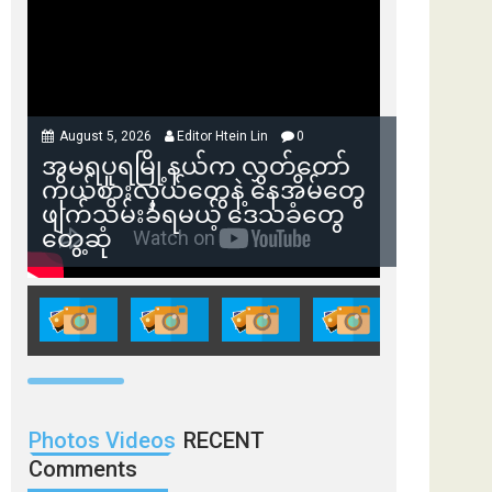
August 5, 2026
Editor Htein Lin
0
အမရပူရမြို့နယ်က လွှတ်တော်
ကိုယ်စားလှယ်တွေနဲ့ နေအိမ်တွေ
ဖျက်သိမ်းခံရမယ့် ဒေသခံတွေ
တွေ့ဆုံ
Photos Videos
RECENT
Comments