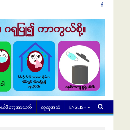
ယ်ဒီတာ့အာဘော်
လူထုအသံ
ENGLISH