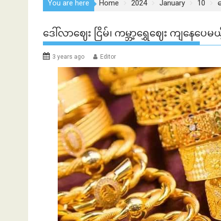
You are here
Home
2024
January
10
ဒ
ဒေါ်လာဈေး ငြိမ်၊ ကမ္ဘာ့ရွှေဈေး ကျနေပေမယ
3 years ago
Editor