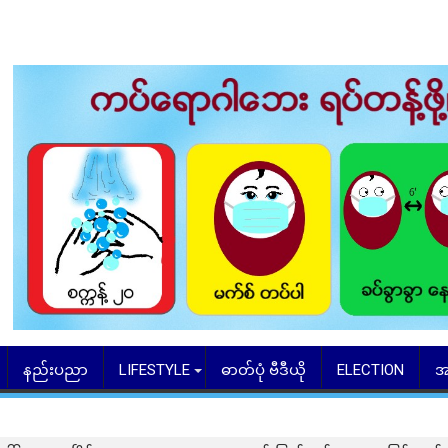
နည်းပညာ
LIFESTYLE
ဓာတ်ပုံ ဗီဒီယို
ELECTION
အ