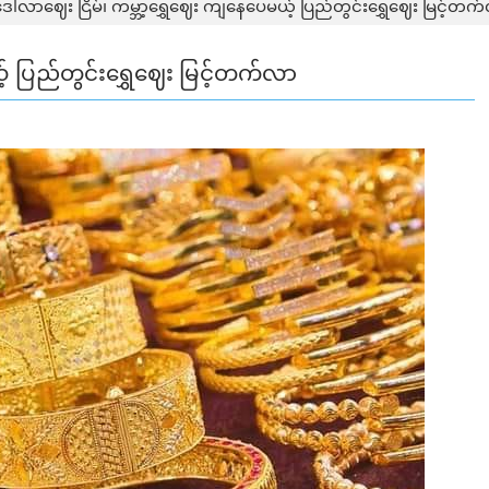
ေါ်လာဈေး ငြိမ်၊ ကမ္ဘာ့ရွှေဈေး ကျနေပေမယ့် ပြည်တွင်းရွှေဈေး မြင့်တက
့် ပြည်တွင်းရွှေဈေး မြင့်တက်လာ