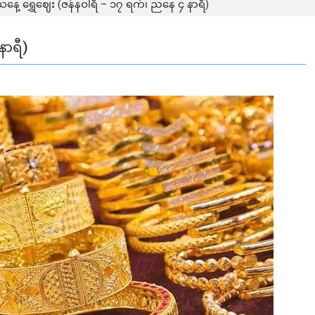
နေ့ ရွှေဈေး (ဇန်နဝါရီ – ၁၇ ရက်၊ ညနေ ၄ နာရီ)
နာရီ)