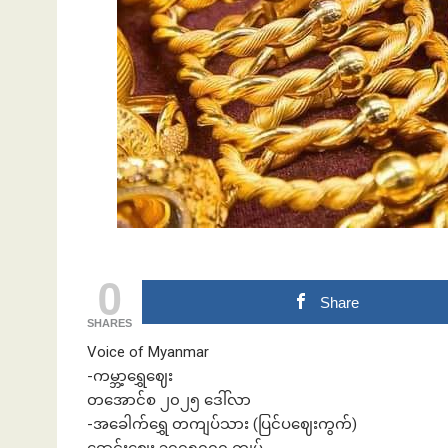
ဘဏ်နဲ့အကြွေး
0
Share
SHARES
Voice of Myanmar
-ကမ္ဘာ့ရွှေဈေး
တအောင်စ ၂၀၂၅ ဒေါ်လာ
-အခေါက်ရွှေ တကျပ်သား (ပြင်ပဈေးကွက်)