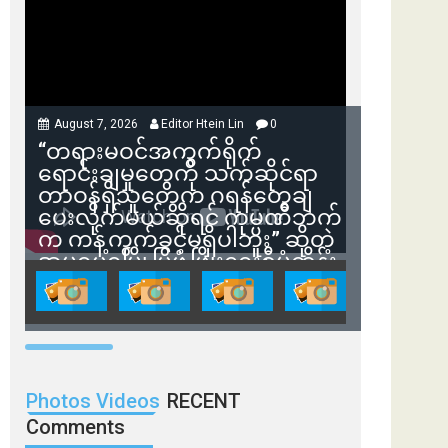
August 7, 2026
Editor Htein Lin
0
“တရားမဝင်အကွက်ရိုက်
ရောင်းချမှုတွေကို သက်ဆိုင်ရာ
တာဝန်ရှိသူတွေက ဂရန်တွေချ
ပေးလိုက်မယ်ဆိုရင် ကုမ္ပဏီဘက်
က ကန့်ကွက်ခွင့်မရှိပါဘူး” ဆိုတဲ့
အမရပူရမြို့ပြဖွံ့ဖြိုးရေးစီမံကိန်း
ဒါရိုက်တာ ဦးဇော်ရဲဝင်းနဲ့ တွေ့ဆုံ
ခြင်း
Photos Videos
RECENT
Comments