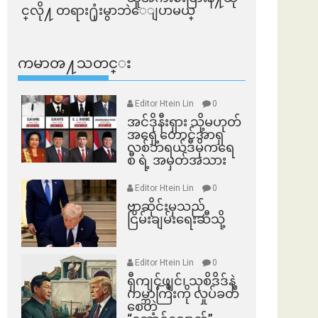
င္​လို႔ တရား႐ုံးမွာဘဲေျပာမယ္​
ကမာၻ႔သတင္း
Editor Htein Lin
0
အင်ဒိုနီးရှား သို့မဟုတ်
အရှေ့တောင်အာရှ
လစ်ဘရယ်ဒီမိုကရေ
စီ ရဲ့ အမှတ်အသား
Editor Htein Lin
0
ဗာဆိုင်းမှသည်
ငြိမ်းချမ်းရေးဆီသို့
Editor Htein Lin
0
ရှီကျင့်ဖျင်၊ သုစိဒိဒ်နဲ့
ကမ္ဘာကြီးကို လှုပ်ခတ်
စေတဲ့