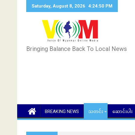
Skip
Saturday, August 8, 2026
4:24:51 PM
to
content
Bringing Balance Back To Local News
BREAKING NEWS
သတင်း
ဆောင်းပါး