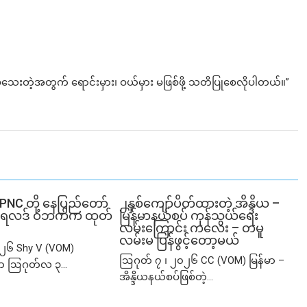
ေးတဲ့အတွက် ရောင်းမှား၊ ဝယ်မှား မဖြစ်ဖို့ သတိပြုစေလိုပါတယ်။”
SPNC တို့ နေပြည်တော်
၂နှစ်​ကျော်ပိတ်ထားတဲ့ အိန္ဒိယ –
ံမှု ရလဒ် ဝဘက်က ထုတ်
မြန်မာနယ်စပ် ကုန်သွယ်ရေး
လမ်းကြောင်း ကလေး – တမူ
လမ်းမ ပြန်ဖွင့်တော့မယ်
၂၆ Shy V (VOM)
ဩဂုတ် ၇ ၊ ၂၀၂၆ CC (VOM) မြန်မာ –
ာ ဩဂုတ်လ ၃...
အိန္ဒိယနယ်စပ်ဖြစ်တဲ့...