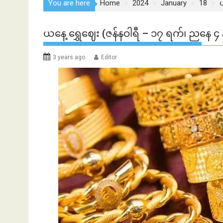
You are here
Home
2024
January
18
ယ
ယနေ့ ရွှေဈေး (ဇန်နဝါရီ – ၁၇ ရက်၊ ညနေ ၄ 
3 years ago
Editor