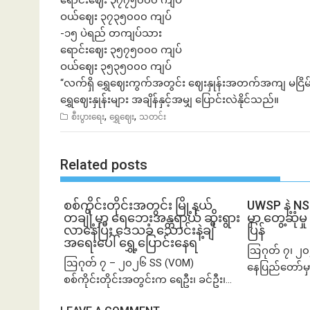
ရောင်းဈေး ၃၇၇၅၀၀၀ ကျပ်
ဝယ်ဈေး ၃၇၃၅၀၀၀ ကျပ်
-၁၅ ပဲရည် တကျပ်သား
ရောင်းဈေး ၃၅၇၅၀၀၀ ကျပ်
ဝယ်ဈေး ၃၅၃၅၀၀၀ ကျပ်
“လက်ရှိ ရွှေဈေးကွက်အတွင်း ဈေးနှုန်းအတက်အကျ မငြိမ်သ
ရွှေဈေးနှုန်းများ အချိန်နှင့်အမျှ ပြောင်းလဲနိုင်သည်။
,
,
စီးပွားရေး
ရွှေဈေး
သတင်း
Related posts
စစ်ကိုင်းတိုင်းအတွင်း မြို့နယ်
UWSP နဲ့ N
တချို့မှာ ရေဘေးအန္တရာယ် ဆိုးရွား
မှာ တွေ့ဆု
လာနေပြီး ဒေသခံ သောင်းနဲ့ချီ
ပြန်
အရေးပေါ် ရွှေ့ပြောင်းနေရ
ဩဂုတ် ၇၊ ၂၀
ဩဂုတ် ၇ – ၂၀၂၆ SS (VOM)
နေပြည်တော်မှ
စစ်ကိုင်းတိုင်းအတွင်းက ရေဦး၊ ခင်ဦး၊...