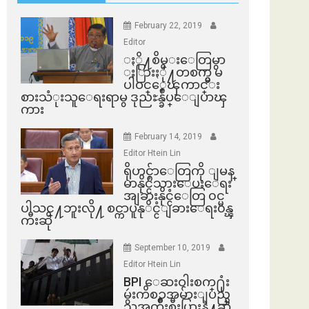
February 22, 2019
Editor
ႏို႔စိမ္းေတြမွာ
ႏြားႏို႔တစက္မွ မ
ပါဝင္ေၾကာင္း
စားသံုးသူေရးရာမွ ဒုညႊန္ခ်ဳပ္ေျပာၾ
ကား
February 14, 2019
Editor Htein Lin
ရိုဟင္ဂ်ာေတြကို ျမန္
မာနိုင္ငံသားေပးေရး
အျခားနိုင္ငံေတြ ၀င္မ
ပါသင္႔ဘူးလို႔ စင္ကာပူနုိင္ငံျခားေရး၀န္ၾ
ကီးဆို
September 10, 2019
Editor Htein Lin
BPI ​ေဆးဝါးစက္​႐ုံး
မွဴးကိစၥအမ်ားျပည္​
သူအက်ိဳးစီးပြားနဲ႔ဆို