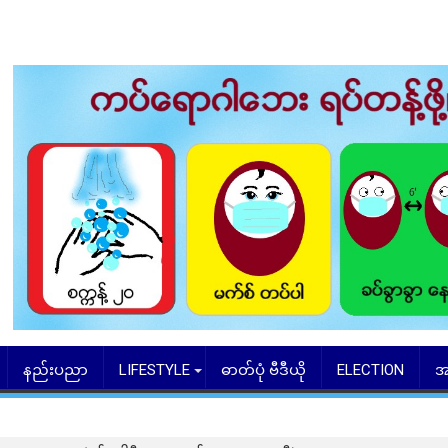
နည်းပညာ
LIFESTYLE
ဓာတ်ပုံ ဗီဒီယို
ELECTION
အ