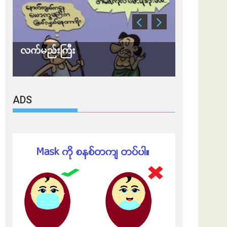
လက်မည်းကြီး
သတိ အိုမီခရ
ADS