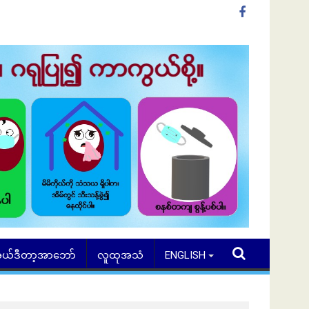
ယ်ဒီတာ့အာဘော်
လူထုအသံ
ENGLISH