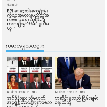
Htein Lin
BPI ​ေဆးဝါးစက္​႐ုံးမွဴး
ကိစၥအမ်ားျပည္​သူအ
က်ိဳးစီးပြားနဲ႔ဆိုင္​လို႔
တရား႐ုံးမွာဘဲေျပာမ
ယ္​
ကမာၻ႔သတင္း
Editor Htein Lin
0
Editor Htein Lin
0
အင်ဒိုနီးရှား သို့မဟုတ်
ဗာဆိုင်းမှသည် ငြိမ်းချမ်း
အရှေ့တောင်အာရှလစ်ဘ
ရေးဆီသို့
ရယ်ဒီမိုကရေစီ ရဲ့