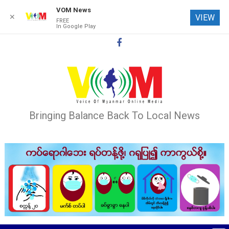
VOM News
✕
VIEW
FREE
In Google Play
Skip
to
content
Bringing Balance Back To Local News