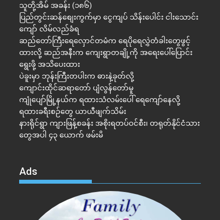
သူတို့အိမ် အခန်း (၁၈၆)
ပြည်တွင်းဆန်စျေးကွက်မှာ ငွေကျပ် သိန်းပေါင်း ငါး​သောင်း
ကျော် လိမ်လည်ခံရ
ဆည်တော်ကြီးရေလှောင်တမံက ရေပိုရေလွှဲတံခါးတွေဖွင့်
ထားလို့ ဆည်အနီးက ကျေးရွာတချို့ကို အရေးပေါ်ပြောင်း
ရွေးဖို့ အသိပေးထား
ပဲခူးမှာ ဘုန်းကြီးတပါးက ဓားနဲ့ခုတ်လို့
ကျောင်းထိုင်ဆရာတော် ပျံလွန်တော်မူ
ကျုံပျော်မြို့နယ်က ရထားသံလမ်းပေါ် ရေကျော်နေလို့
ရထားခရီးစဉ်တွေ ယာယီဖျက်သိမ်း
နားရိုင်ရွာ ကျားဖြန့်စခန်း အစိုးရတပ်ဝင်စီး၊ တရုတ်နိုင်ငံသား
တွေအပါ ၄၃ ယောက် ဖမ်းမိ
Ads