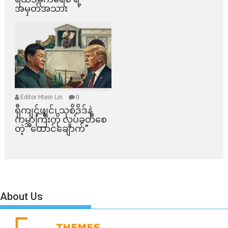
အမှတ်အသား
Editor Htein Lin
0
ရှီကျင့်ဖျင်၊ သုစိဒိဒ်နဲ့
ကမ္ဘာကြီးကို လှုပ်ခတ်စေ
တဲ့ “ထောင်ချောက်”
About Us