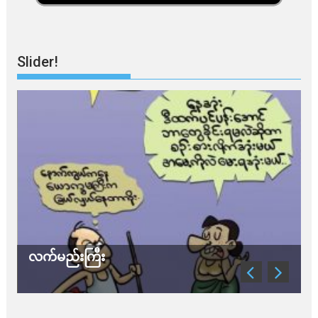
Slider!
လက်မည်းကြီး
သ