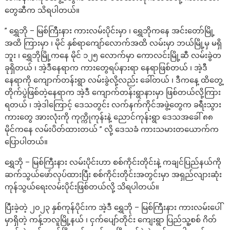
တွေဆီက သိရပါတယ်။
” ရွှေဘို – မြစ်ကြီးနား ကားလမ်းပိုင်းမှာ ၊ ရွှေဘိုကနေ အင်းတော်မြို့
အထိ ကြားမှာ ၊ မိုင် နှစ်ရာကျော်လောက်အထိ လမ်းမှာ ဘယ်မြို့မှ မရှိ
ဘူး ၊ ရွှေဘိုမြို့ကနေ မိုင် ၁၂၅ လောက်မှာ ကောလင်းမြို့ဆီ လမ်းခွဲတ
ခုရှိတယ် ၊ အဲ့ဒီနေရာက ကားတွေရပ်နားရာ နေရာဖြစ်တယ် ၊ အဲ့ဒီ
နေရာကို ကျောက်တန်းရွာ လမ်းခွဲလို့လည်း ခေါ်တယ် ၊ ဒီကနေ့ ထိတွေ့
တိုက်ပွဲဖြစ်တဲ့နေရာက အဲ့ဒီ ကျောက်တန်းရွာနားမှာ ဖြစ်တယ်လို့ကြား
ရတယ် ၊ အဲ့ဒါကြောင့် ဒေသတွင်း လက်နက်ကိုင်အဖွဲ့တွေက ခရီးသွား
ကားတွေ အားလုံးကို ကုက္ကိုကုန်းနဲ့ ညောင်ကုန်းရွာ ဒေသအခေါ် ၈၈
မိုင်ကနေ လမ်းပိတ်ထားတယ် ” လို့ ဒေသခံ ကားသမားတယောက်က
ပြောပါတယ်။
ရွှေဘို – မြစ်ကြီးနား လမ်းပိုင်းဟာ စစ်ကိုင်းတိုင်းနဲ့ ကချင်ပြည်နယ်ကို
ဆက်သွယ်ဖော်လုပ်ထားပြီး စစ်ကိုင်းတိုင်းအတွင်းမှာ အရှည်လျားဆုံး
ကုန်သွယ်ရေးလမ်းပိုင်းဖြစ်တယ်လို့ သိရပါတယ်။
ပြီးခဲ့တဲ့ ၂၀၂၃ နှစ်ကုန်ပိုင်းက အဲ့ဒီ ရွှေဘို – မြစ်ကြီးနား ကားလမ်းပေါ်
မှာရှိတဲ့ ကန့်ဘလူမြို့နယ် ၊ ငှက်ပျော်တိုင်း ကျေးရွာ ပြည်သူ့စစ် ဂိတ်