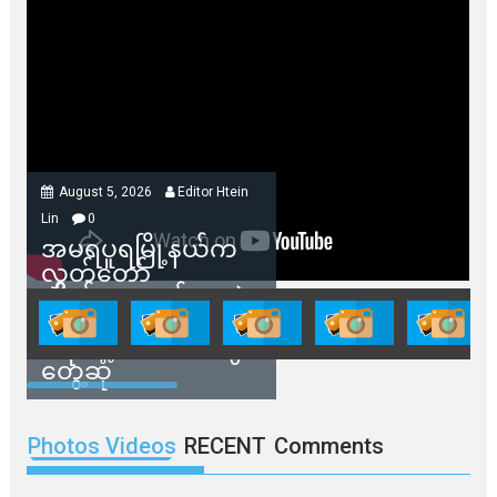
August 5, 2026
Editor Htein
Lin
0
အမရပူရမြို့နယ်က
လွှတ်တော်
ကိုယ်စားလှယ်တွေနဲ့
နေအိမ်တွေဖျက်သိမ်း
ခံရမယ့် ဒေသခံတွေ
တွေ့ဆုံ
Photos Videos
RECENT
Comments