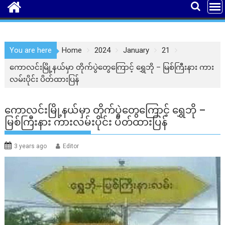
You are here
Home
2024
January
21
ကောလင်းမြို့နယ်မှာ တိုက်ပွဲတွေကြောင့် ရွှေဘို – မြစ်ကြီးနား ကား
လမ်းပိုင်း ပိတ်ထားပြန်
ကောလင်းမြို့နယ်မှာ တိုက်ပွဲတွေကြောင့် ရွှေဘို –
မြစ်ကြီးနား ကားလမ်းပိုင်း ပိတ်ထားပြန်
3 years ago
Editor