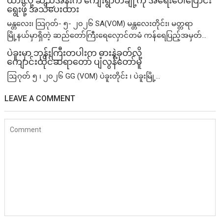
ထားလို့ ဆည်အနီးက ကျေးရွာတချို့ကို အရေးပေါ်ပြောင်း
ရွေးဖို့ အသိပေးထား
မန္တလေး၊ သြဂုတ်- ၅- ၂၀၂၆ SA(VOM) မန္တလေးတိုင်း၊ မတ္တရာ
မြို့နယ်မှာရှိတဲ့ ဆည်တော်ကြီးရေလှောင်တမံ ကန်ရေပြည့်အမှတ်...
ပဲခူးမှာ ဘုန်းကြီးတပါးက ဓားနဲ့ခုတ်လို့
ကျောင်းထိုင်ဆရာတော် ပျံလွန်တော်မူ
ဩဂုတ် ၅ ၊ ၂၀၂၆ GG (VOM) ပဲခူးတိုင်း ၊ ပဲခူးမြို့...
LEAVE A COMMENT