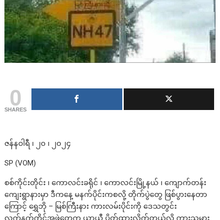
0
SHARES
ဇန်နဝါရီ ၊ ၂၀ ၊ ၂၀၂၄
SP (VOM)
စစ်ကိုင်းတိုင်း ၊ ကောလင်းခရိုင် ၊ ကောလင်းမြို့နယ် ၊ ကျောက်တန်း
ကျေးရွာနားမှာ ဒီကနေ့ မနက်ပိုင်းကစလို့ တိုက်ပွဲတွေ ဖြစ်ပွားနေတာ
ကြောင့် ရွှေဘို – မြစ်ကြီးနား ကားလမ်းပိုင်းကို ဒေသတွင်း
လက်နက်ကိုင်အဖွဲ့တွေက ယာယီ ပိတ်ထားလိုက်တယ်လို့ ကားသမား