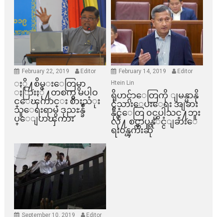
February 22, 2019
Editor
February 14, 2019
Editor
ႏို႔စိမ္းေတြမွာ
Htein Lin
ႏြားႏို႔တစက္မွ မပါဝ
ရိုဟင္ဂ်ာေတြကို ျမန္မာနို
င္ေၾကာင္း စားသံုး
င္ငံသားေပးေရး အျခား
သူေရးရာမွ ဒုညႊန္ခ်ဳ
နိုင္ငံေတြ ၀င္မပါသင္႔ဘူး
ပ္ေျပာၾကား
လို႔ စင္ကာပူနုိင္ငံျခားေ
ရး၀န္ၾကီးဆို
September 10, 2019
Editor