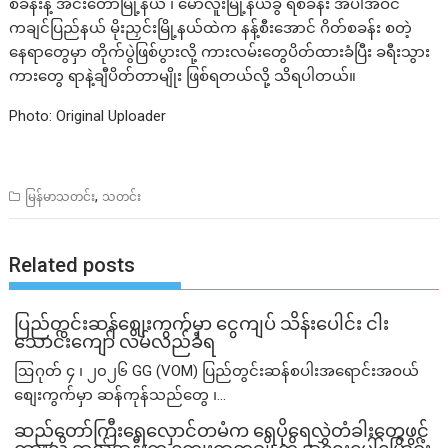
စခန်းနဲ့ အင်းတော်မြို့နယ် ၊ မော်လူးမြို့နယ်ခွဲ ရဲစခန်း အပါအဝင်
ကချင်ပြည်နယ် မိုးညှင်းမြို့နယ်ထဲက နန့်စီးအောင် ဂိတ်စခန်း စတဲ့
နေရာတွေမှာ တိုက်ပွဲဖြစ်ပွားလို့ ကားလမ်းတွေပိတ်ထားခံပြီး ခရီးသွား
ကားတွေ ရာနဲ့ချီပိတ်တာမျိုး ဖြစ်ရတယ်လို့ သိရပါတယ်။
Photo: Original Uploader
,
မြန်မာသတင်း
သတင်း
Related posts
ပြည်တွင်းဆန်စျေးကွက်မှာ ငွေကျပ် သိန်းပေါင်း ငါး​
သောင်းကျော် လိမ်လည်ခံရ
ဩဂုတ် ၄ ၊ ၂၀၂၆ GG (VOM) ပြည်တွင်းဆန်စပါးအရောင်းအဝယ်
စျေးကွက်မှာ ဆန်ကုန်သည်တွေ ၊...
ဆည်တော်ကြီးရေလှောင်တမံက ရေပိုရေလွှဲတံခါးတွေဖွင့်