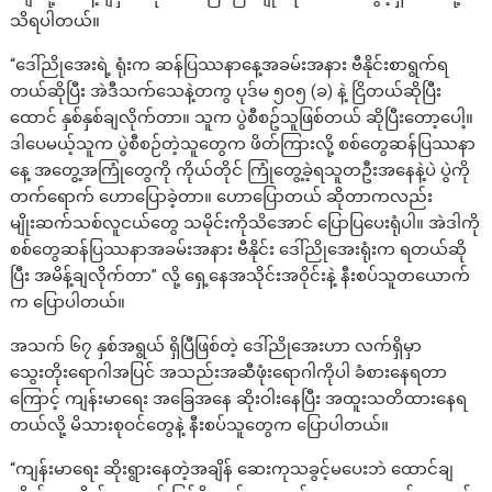
သိရပါတယ်။
“ဒေါ်ညိုအေးရဲ့ ရုံးက ဆန်ပြဿနာနေ့အခမ်းအနား ဗီနိုင်းစာရွက်ရ
တယ်ဆိုပြီး အဲဒီသက်သေနဲ့တကွ ပုဒ်မ ၅၀၅ (ခ) နဲ့ ငြိတယ်ဆိုပြီး
ထောင် နှစ်နှစ်ချလိုက်တာ။ သူက ပွဲစီစဥ်သူဖြစ်တယ် ဆိုပြီးတော့ပေါ့။
ဒါပေမယ့်သူက ပွဲစီစဉ်တဲ့သူတွေက ဖိတ်ကြားလို့ စစ်တွေဆန်ပြဿနာ
နေ့ အတွေ့အကြုံတွေကို ကိုယ်တိုင် ကြုံတွေ့ခဲ့ရသူတဦးအနေနဲ့ပဲ ပွဲကို
တက်ရောက် ဟောပြောခဲ့တာ။ ဟောပြောတယ် ဆိုတာကလည်း
မျိုးဆက်သစ်လူငယ်တွေ သမိုင်းကိုသိအောင် ပြောပြပေးရုံပါ။ အဲဒါကို
စစ်တွေဆန်ပြဿနာအခမ်းအနား ဗီနိုင်း ဒေါ်ညိုအေးရုံးက ရတယ်ဆို
ပြီး အမိန့်ချလိုက်တာ” လို့ ရှေ့နေအသိုင်းအဝိုင်းနဲ့ နီးစပ်သူတယောက်
က ပြောပါတယ်။
အသက် ၆၇ နှစ်အရွယ် ရှိပြီဖြစ်တဲ့ ဒေါ်ညိုအေးဟာ လက်ရှိမှာ
သွေးတိုးရောဂါအပြင် အသည်းအဆီဖုံးရောဂါကိုပါ ခံစားနေရတာ
ကြောင့် ကျန်းမာရေး အခြေအနေ ဆိုးဝါးနေပြီး အထူးသတိထားနေရ
တယ်လို့ မိသားစုဝင်တွေနဲ့ နီးစပ်သူတွေက ပြောပါတယ်။
“ကျန်းမာရေး ဆိုးရွားနေတဲ့အချိန် ဆေးကုသခွင့်မပေးဘဲ ထောင်ချ