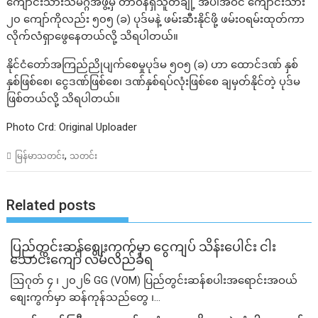
ကျောင်းသားသမဂ္ဂအဖွဲ့မှ တာဝန်ရှိသူတချို့ အပါအဝင် ကျောင်းသား
၂၀ ကျော်ကိုလည်း ၅၀၅ (ခ) ပုဒ်မနဲ့ ဖမ်းဆီးနိုင်ဖို့ ဖမ်းဝရမ်းထုတ်ကာ
လိုက်လံရှာဖွေနေတယ်လို့ သိရပါတယ်။
နိုင်ငံတော်အကြည်ညိုပျက်စေမှုပုဒ်မ ၅ဝ၅ (ခ) ဟာ ထောင်ဒဏ် နှစ်
နှစ်ဖြစ်စေ၊ ငွေဒဏ်ဖြစ်စေ၊ ဒဏ်နှစ်ရပ်လုံးဖြစ်စေ ချမှတ်နိုင်တဲ့ ပုဒ်မ
ဖြစ်တယ်လို့ သိရပါတယ်။
Photo Crd: Original Uploader
,
မြန်မာသတင်း
သတင်း
Related posts
ပြည်တွင်းဆန်စျေးကွက်မှာ ငွေကျပ် သိန်းပေါင်း ငါး​
သောင်းကျော် လိမ်လည်ခံရ
ဩဂုတ် ၄ ၊ ၂၀၂၆ GG (VOM) ပြည်တွင်းဆန်စပါးအရောင်းအဝယ်
စျေးကွက်မှာ ဆန်ကုန်သည်တွေ ၊...