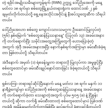
တဲ့ ရခိုင်အမျိုးသမီးများကွန်ရက် (RWN) ဥက္ကဋ္ဌ ဒေါ်ညိုအေးကို မနေ့
မတ်လ ၁၈ ရက်မှာ စစ်တွေမြို့နယ်တရားရုံးက ထောင်ဒဏ် ၂ နှစ်
ချမှတ်လိုက်တယ်လို့ ရှေ့နေအသိုင်းအဝိုင်းနဲ့ နီးစပ်သူတွေဆီက သိရပါ
တယ်။
ဒေါ်ညိုအေးဟာ စစ်တွေ ကျောင်းသားသမဂ္ဂက ဦးဆောင်ပြုလုပ်တဲ့
(၅၆) နှစ်မြောက် “စစ်တွေဆန်ပြဿနာနေ့” (ဩဂုတ် ၁၃) အခမ်းအနား
ကို တက်ရောက်ပြီး သမိုင်းအတွေ့အကြုံတွေကို ဟောပြောခဲ့တဲ့
အတွက် အဲ့ဒီ့ အခမ်းအနားအပြီး နောက်နှစ်ရက်အကြာမှာ ဖမ်းဆီးခံခဲ့ရ
တာ ဖြစ်တယ်လို့ သိရပါတယ်။
အဲဒီနောက် အမှတ် (၁) ရဲစခန်းမှူးက တရားလို ပြုလုပ်ကာ အမှုဖွင့်ပြီး
စစ်တွေထောင်မှာ ဖမ်းဆီးချုပ်နှောင်ထားခြင်း ခံခဲ့ရတယ်လို့ သိရပါ
တယ်။
ရှစ်လကြာ တရားရင်ဆိုင်ပြီးနောက် မနေ့ မတ်လ ၁၈ ရက်၊ မနက် ၁၁
နာရီခွဲကျော်မှာ ဒေါ်ညိုအေးကို စစ်တွေဆန်ပြဿနာနေ့ အခမ်းအနား
ကို တက်ရောက်ခဲ့တာ သေချာတဲ့အတွက် ပုဒ်မ ၅၀၅ (ခ) နဲ့ ငြိစွန်း
တယ်လို့ ဆိုကာ ‌လက်ရှိ ဖမ်းဆီးထားတဲ့ စစ်တွေထောင်မှာပဲ ပြစ်ဒဏ်
ကျခံဖို့ အမိန့်ချမှတ်လိုက်တာဖြစ်ပြီး ချုပ်ရက်ပါ ခံစားခွင့်ရှိတယ်လို့