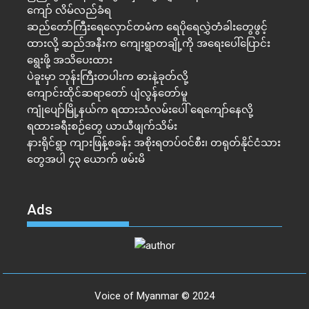
ကျော် လိမ်လည်ခံရ
ဆည်တော်ကြီးရေလှောင်တမံက ရေပိုရေလွှဲတံခါးတွေဖွင့်
ထားလို့ ဆည်အနီးက ကျေးရွာတချို့ကို အရေးပေါ်ပြောင်း
ရွေးဖို့ အသိပေးထား
ပဲခူးမှာ ဘုန်းကြီးတပါးက ဓားနဲ့ခုတ်လို့
ကျောင်းထိုင်ဆရာတော် ပျံလွန်တော်မူ
ကျုံပျော်မြို့နယ်က ရထားသံလမ်းပေါ် ရေကျော်နေလို့
ရထားခရီးစဉ်တွေ ယာယီဖျက်သိမ်း
နားရိုင်ရွာ ကျားဖြန့်စခန်း အစိုးရတပ်ဝင်စီး၊ တရုတ်နိုင်ငံသား
တွေအပါ ၄၃ ယောက် ဖမ်းမိ
Ads
Voice of Myanmar © 2024