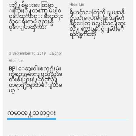
ႏို႔စိမ္းေတြမွာ
Htein Lin
ႏြားႏို႔တစက္မွ မပါဝ
ရိုဟင္ဂ်ာေတြကို ျမန္မာနို
င္ေၾကာင္း စားသံုး
င္ငံသားေပးေရး အျခား
သူေရးရာမွ ဒုညႊန္ခ်ဳ
နိုင္ငံေတြ ၀င္မပါသင္႔ဘူး
ပ္ေျပာၾကား
လို႔ စင္ကာပူနုိင္ငံျခားေ
ရး၀န္ၾကီးဆို
September 10, 2019
Editor
Htein Lin
BPI ​ေဆးဝါးစက္​႐ုံးမွဴး
ကိစၥအမ်ားျပည္​သူအ
က်ိဳးစီးပြားနဲ႔ဆိုင္​လို႔
တရား႐ုံးမွာဘဲေျပာမ
ယ္​
ကမာၻ႔သတင္း