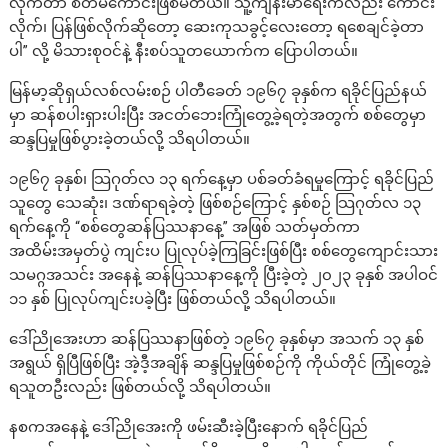
လိုက်တာ စိတ်မကောင်းဖြစ်မိတယ်။ သူ့ကျန်းမာရေးကလည်း ကောင်း
လိုက်၊ ပြန်ဖြစ်လိုက်ဆိုတော့ ဆေးကုသခွင့်လေးတော့ ရစေချင်ခဲ့တာ
ပါ” လို့ မိသားစုဝင်နဲ့ နီးစပ်သူတယောက်က ပြောပါတယ်။
မြန်မာ့ဆိုရှယ်လစ်လမ်းစဉ် ပါတီခေတ် ၁၉၆၇ ခုနှစ်က ရခိုင်ပြည်နယ်
မှာ ဆန်စပါးရှားပါးပြီး အငတ်ဘေးကြုံတွေ့ခဲ့ရတဲ့အတွက် စစ်တွေမှာ
ဆန္ဒပြမှုဖြစ်ပွားခဲ့တယ်လို့ သိရပါတယ်။
၁၉၆၇ ခုနှစ်၊ သြဂုတ်လ ၁၃ ရက်နေ့မှာ ပစ်ခတ်ခံရမှုကြောင့် ရခိုင်ပြည်
သူတွေ သေဆုံး၊ ဒဏ်ရာရခဲ့တဲ့ ဖြစ်စဉ်ကြောင့် နှစ်စဉ် သြဂုတ်လ ၁၃
ရက်နေ့ကို “စစ်တွေဆန်ပြဿနာနေ့” အဖြစ် သတ်မှတ်ကာ
အထိမ်းအမှတ်ပွဲ ကျင်းပ ပြုလုပ်ခဲ့ကြခြင်းဖြစ်ပြီး စစ်တွေကျောင်းသား
သမဂ္ဂအသင်း အနေနဲ့ ဆန်ပြဿနာနေ့ကို ပြီးခဲ့တဲ့ ၂၀၂၃ ခုနှစ် အပါဝင်
၁၁ နှစ် ပြုလုပ်ကျင်းပခဲ့ပြီး ဖြစ်တယ်လို့ သိရပါတယ်။
ဒေါ်ညိုအေးဟာ ဆန်ပြဿနာဖြစ်တဲ့ ၁၉၆၇ ခုနှစ်မှာ အသက် ၁၃ နှစ်
အရွယ် ရှိပြီဖြစ်ပြီး အဲ့ဒီ့အချိန် ဆန္ဒပြမှုဖြစ်စဉ်ကို ကိုယ်တိုင် ကြုံတွေ့ခဲ့
ရသူတဦးလည်း ဖြစ်တယ်လို့ သိရပါတယ်။
နစကအနေနဲ့ ဒေါ်ညိုအေးကို ဖမ်းဆီးခဲ့ပြီးနောက် ရခိုင်ပြည်