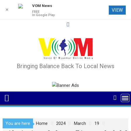
VOM News
✕
VIEW
FREE
In Google Play
Skip
to
content
Bringing Balance Back To Local News
You are here
Home
2024
March
19