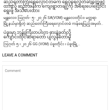
ဆည်တော်ကြီးရေလှောင်တမံက ရေပိုရေလွှဲတံခါးတွေဖွင့်
ထားလို့ ဆည်အနီးက ကျေးရွာတချို့ကို အရေးပေါ်ပြောင်း
ရွေးဖို့ အသိပေးထား
မန္တလေး၊ သြဂုတ်- ၅- ၂၀၂၆ SA(VOM) မန္တလေးတိုင်း၊ မတ္တရာ
မြို့နယ်မှာရှိတဲ့ ဆည်တော်ကြီးရေလှောင်တမံ ကန်ရေပြည့်အမှတ်...
ပဲခူးမှာ ဘုန်းကြီးတပါးက ဓားနဲ့ခုတ်လို့
ကျောင်းထိုင်ဆရာတော် ပျံလွန်တော်မူ
ဩဂုတ် ၅ ၊ ၂၀၂၆ GG (VOM) ပဲခူးတိုင်း ၊ ပဲခူးမြို့...
LEAVE A COMMENT