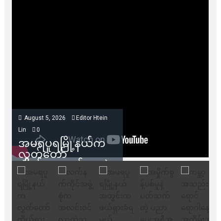
August 5, 2026
Editor Htein
Lin
0
အမရပူရမြို့နယ်က
လွှတ်တော်
ကိုယ်စားလှယ်တွေနဲ့
နေအိမ်တွေဖျက်သိမ်း
ခံရမယ့် ဒေသခံတွေ
တွေ့ဆုံ