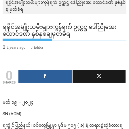
ရခိုင်အမျိုးသမီးများကွန်ရက် ဥက္ကဋ္ဌ ဒေါ်ညိုအေး ထောင်ဒဏ် နှစ်နှစ်
ချမှတ်ခံရ
ရခိုင်အမျိုးသမီးများကွန်ရက် ဥက္ကဋ္ဌ ဒေါ်ညိုအေး
ထောင်ဒဏ် နှစ်နှစ်ချမှတ်ခံရ
2 years ago
Editor
0
SHARES
မတ် ၁၉ – ၂၀၂၄
SN (VOM)
ရက္ခိုင်ပြည်နယ်၊ စစ်တွေမြို့မှာ ပုဒ်မ ၅၀၅ ( ခ) နဲ့ တရားစွဲဆိုခံထားရ