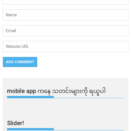
mobile app ​​ကနေ ​​သတင်းများကို ရယူပါ
Slider!
လက်မည်းကြီး
သတိ