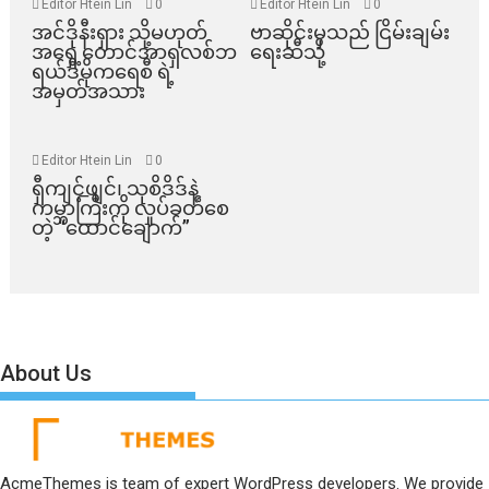
Editor Htein Lin
0
Editor Htein Lin
0
အင်ဒိုနီးရှား သို့မဟုတ်
ဗာဆိုင်းမှသည် ငြိမ်းချမ်း
အရှေ့တောင်အာရှလစ်ဘ
ရေးဆီသို့
ရယ်ဒီမိုကရေစီ ရဲ့
အမှတ်အသား
Editor Htein Lin
0
ရှီကျင့်ဖျင်၊ သုစိဒိဒ်နဲ့
ကမ္ဘာကြီးကို လှုပ်ခတ်စေ
တဲ့ “ထောင်ချောက်”
About Us
AcmeThemes is team of expert WordPress developers. We provide