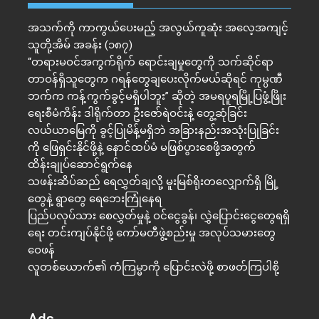
အသက်ကို ကာကွယ်ပေးမည့် အလွယ်ကူဆုံး အလေ့အကျင့်
သူတို့အိမ် အခန်း (၁၈၇)
“တရားမဝင်အကွက်ရိုက် ရောင်းချမှုတွေကို သက်ဆိုင်ရာ
တာဝန်ရှိသူတွေက ဂရန်တွေချပေးလိုက်မယ်ဆိုရင် ကုမ္ပဏီ
ဘက်က ကန့်ကွက်ခွင့်မရှိပါဘူး” ဆိုတဲ့ အမရပူရမြို့ပြဖွံ့ဖြိုး
ရေးစီမံကိန်း ဒါရိုက်တာ ဦးဇော်ရဲဝင်းနဲ့ တွေ့ဆုံခြင်း
လယ်ယာမြေကို ခွင့်ပြုမိန့်မရှိဘဲ အခြားနည်းအသုံးပြုခြင်း
ကို ဖြေရှင်းနိုင်ဖို့နဲ့ နောင်ထပ်မံ မဖြစ်ပွားစေဖို့အတွက်
ထိန်းချုပ်ဆောင်ရွက်နေ
သဖန်းဆိပ်ဆည် ရေလွှတ်ချလို့ မူးမြစ်ရိုးတလျှောက်ရှိ မြို့
တွေနဲ့ ရွာတွေ ရေဘေးကြုံနေရ
ပြည်ပလုပ်သား စေလွှတ်မှုနဲ့ ဝင်ငွေခွန်၊ လွှဲပြောင်းငွေတွေရရှိ
ရေး တင်းကျပ်နိုင်ဖို့ ကော်မတီဖွဲ့စည်းမှု အလုပ်သမားတွေ
ဝေဖန်
လူတစ်ယောက်၏ ကံကြမ္မာကို ပြောင်းလဲဖို့ စာဖတ်ကြပါစို့