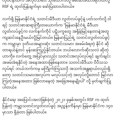
လုပ်ငန်းထဲက အလုပ်သမား သုံးယောက်တို့ ဖမ်းဆီးခံထားရတယ်လို့
RSF ရဲ့ ထုတ်ပြန်ချက်မှာ ဖော်ပြထားပါတယ်။
လက်ရှိ မြန်မာနိုင်ငံရဲ့ သတင်းမီဒီယာ လွတ်လပ်ခွင့်နဲ့ ပတ်သက်လို့ ဝါ
ရင့် သတင်းစာဆရာကြီးတယောက်က “မြန်မာနိုင်ငံရဲ့ မီဒီယာ
လွတ်လပ်ခွင့်က လက်နက်ကိုင် ပဋိပက္ခတွေ အရှိန်မြင့်နေတာနဲ့အတူ
ကျဆင်းနေဦးမယ်လို့မြင်တယ်။ မြန်မာပြည်ရဲ့ သတင်းလွတ်လပ်ခွင့်
က ကမ္ဘာမှာ ဒုတိယအများဆုံး သတင်းသမား အဖမ်းခံရတဲ့ နိုင်ငံ ဆို
တာရယ်နဲ့တင် မှန်းဆကြည့်နိုင်တယ်။ ဘယ်လောက်ဆိုးသလဲ ဆိုတဲ့
ဟာကို။ လက်တွေ့ အပြင်မှာလည်း သတင်းအလုပ်လုပ်ရင် ချက်ချင်း
အဖမ်းခံရနိုင်တဲ့ အနေအထားဖြစ်နေတာ။ သတင်းမီဒီယာ ပီပီသသ
လုပ်ရင် ဘယ်ဘက်ကမှ မကြိုက်ကြသလို အသက်အန္တရာယ်လည်းရှိ
တော့ သတင်းသမားအလုပ်က မလုပ်သင့်တဲ့ အလုပ်လို့တောင် မြင်လာ
ကြတဲ့အနေအထား ဖြစ်လာနေတဲ့ အခြေအနေမျိုးပါ” လို့ မှတ်ချက်ပြု
ပါတယ်။
နိုင်ငံရေး အပြောင်းအလဲဖြစ်ခဲ့တဲ့ ၂၀၂၁ ခုနှစ်အတွင်း RSF က ထုတ်
ပြန်တဲ့ ကမ္ဘာ့သတင်းလွတ်လပ်ခွင့် အညွှန်းကိန်းမှာ မြန်မာနိုင်ငံက ၁၄၀
မှာသာ ရှိခဲ့တာ ဖြစ်ပါတယ်။