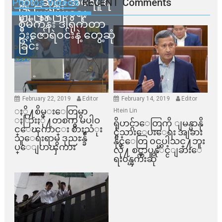
ဘူး” ဆိုတဲ့ အမရပူရ
Photos Videos
RECENT
Comments
မြို့ပြဖွံ့ဖြိုးရေး
စီမံကိန်း ဒါရိုက်တာ
ဦးဇော်ရဲဝင်းနဲ့ တွေ့ဆုံ
ခြင်း
February 22, 2019
Editor
February 14, 2019
Editor
ႏို႔စိမ္းေတြမွာ
Htein Lin
ႏြားႏို႔တစက္မွ မပါဝ
ရိုဟင္ဂ်ာေတြကို ျမန္မာနို
င္ေၾကာင္း စားသံုး
င္ငံသားေပးေရး အျခား
သူေရးရာမွ ဒုညႊန္ခ်ဳ
နိုင္ငံေတြ ၀င္မပါသင္႔ဘူး
ပ္ေျပာၾကား
လို႔ စင္ကာပူနုိင္ငံျခားေ
ရး၀န္ၾကီးဆို