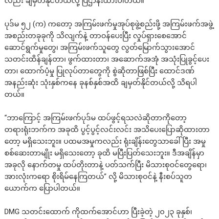
လည်း ချမှတ်နိုင်တယ်လို့ ပြဌာန်းထားပါတယ်။
ပုဒ်မ ၅၂ (က) ကတော့ အကြမ်းဖက်မှုအုပ်စုဖွဲ့စည်းဖို့ အကြမ်းဖက်အဖွဲ့
အစည်းတခုခုကို သိလျက်နဲ့ တာဝန်ပေးပြီး လှုပ်ရှားစေအောင်
ဆောင်ရွက်မှုတွေ၊ အကြမ်းဖက်သူတွေ လွတ်မြောက်သွားအောင်
သတင်းထိန်ချန်တာ၊ ဖွက်ထားတာ၊ အဆောက်အအုံ အသုံးပြုခွင့်ပေး
တာ၊ ထောက်ပံ့မှု ပြုလုပ်တာတွေကို စွဲဆိုတာဖြစ်ပြီး ထောင်ဒဏ်
အနည်းဆုံး သုံးနှစ်ကနေ ခုနစ်နှစ်အထိ ချမှတ်နိုင်တယ်လို့ သိရပါ
တယ်။
“ဘာကြောင့် အကြမ်းဖက်ပုဒ်မ ထပ်ဖွင့်ရသလဲဆိုတာကိုတော့
တရားရုံးဘက်က အခုထိ ပွင့်ပွင့်လင်းလင်း အသိပေးပြောဆိုထားတာ
တော့ မရှိသေးဘူး။ ပထမအမှုကလည်း ရုံးချိန်းတွေသာခေါ်ပြီး အမှု
စစ်ဆေးတာမျိုး မရှိသေးတော့ ခုထိ မပြီးပြတ်သေးဘူး။ ဒီအချိန်မှာ
အခုလို နောက်တမှု ထပ်တိုးတာနဲ့ ပတ်သက်ပြီး မိသားစုဝင်တွေရော၊
အားလုံးကရော စိုးရိမ်နေကြတယ်” လို့ မိသားစုဝင်နဲ့ နီးစပ်သူတ
ယောက်က ပြောပါတယ်။
DMG သတင်းထောက် ကိုထက်အောင်ဟာ ပြီးခဲ့တဲ့ ၂၀၂၃ ခုနှစ်၊