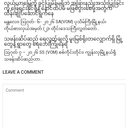
လယ်ယာမြေကို ခွင့်ပြုမိန့်မရှိဘဲ အခြားနည်းအသုံးပြုခြင်း
ကို ဖြေရှင်းနိုင်ဖို့နဲ့ နောင်ထပ်မံ မဖြစ်ပွားစေဖို့အတွက်
ထိန်းချုပ်ဆောင်ရွက်နေ
မန္တလေး၊ သြဂုတ်- ၆- ၂၀၂၆ SA(VOM) ပုသိမ်ကြီးမြို့နယ်၊
ကိုယ်စားလှယ်အမှတ် (၂)၊ တိုင်းဒေသကြီးလွှတ်တော်...
သဖန်းဆိပ်ဆည် ရေလွှတ်ချလို့ မူးမြစ်ရိုးတလျှောက်ရှိ မြို့
တွေနဲ့ ရွာတွေ ရေဘေးကြုံနေရ
ဩဂုတ် ၇ – ၂၀၂၆ SS (VOM) စစ်ကိုင်းတိုင်း၊ ကျွန်းလှမြို့နယ်ရှိ
သဖန်းဆိပ်ဆည်ဟာ...
LEAVE A COMMENT