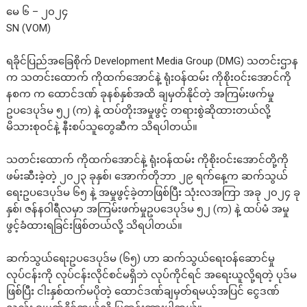
မေ ၆ – ၂၀၂၄
SN (VOM)
ရခိုင်ပြည်အခြေစိုက် Development Media Group (DMG) သတင်းဌာန
က သတင်းထောက် ကိုထက်အောင်နဲ့ ရုံးဝန်ထမ်း ကိုစိုးဝင်းအောင်ကို
နစက က ထောင်ဒဏ် ခုနစ်နှစ်အထိ ချမှတ်နိုင်တဲ့ အကြမ်းဖက်မှု
ဥပဒေပုဒ်မ ၅၂ (က) နဲ့ ထပ်တိုးအမှုဖွင့် တရားစွဲဆိုထားတယ်လို့
မိသားစုဝင်နဲ့ နီးစပ်သူတွေဆီက သိရပါတယ်။
သတင်းထောက် ကိုထက်အောင်နဲ့ ရုံးဝန်ထမ်း ကိုစိုးဝင်းအောင်တို့ကို
ဖမ်းဆီးခဲ့တဲ့ ၂၀၂၃ ခုနှစ်၊ အောက်တိုဘာ ၂၉ ရက်နေ့က ဆက်သွယ်
ရေးဥပဒေပုဒ်မ ၆၅ နဲ့ အမှုဖွင့်ခဲ့တာဖြစ်ပြီး သုံးလအကြာ အခု ၂၀၂၄ ခု
နှစ်၊ ဇန်နဝါရီလမှာ အကြမ်းဖက်မှုဥပဒေပုဒ်မ ၅၂ (က) နဲ့ ထပ်မံ အမှု
ဖွင့်ခံထားရခြင်းဖြစ်တယ်လို့ သိရပါတယ်။
ဆက်သွယ်ရေးဥပဒေပုဒ်မ (၆၅) ဟာ ဆက်သွယ်ရေးဝန်ဆောင်မှု
လုပ်ငန်းကို လုပ်ငန်းလိုင်စင်မရှိဘဲ လုပ်ကိုင်ရင် အရေးယူလို့ရတဲ့ ပုဒ်မ
ဖြစ်ပြီး ငါးနှစ်ထက်မပိုတဲ့ ထောင်ဒဏ်ချမှတ်ရမယ့်အပြင် ငွေဒဏ်