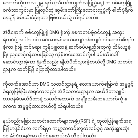
အောက်တိုဘာလ ၂၉ ရက် (သီတင်းကျွတ်လပြည့်နေ့) က စစ်တွေမြို့
ဝင်္ကဘာကွင်းမှာ ပြုလုပ်တဲ့ ဆွမ်းတော်ကြီးလောင်းလှူပွဲကို ဓါတ်ပုံရိုက်
နေချိန် ဖမ်းဆီးခံခဲ့ရတာ ဖြစ်တယ်လို့ သိရပါတယ်။
အဲဒီနောက် စစ်တွေမြို့ရှိ DMG ရုံးကို နစကတပ်ဖွဲ့ဝင်တွေနဲ့ အထူး
ရဲတပ်ဖွဲ့ အပါအဝင် အင်အားနှစ်ဆယ်ကျော်ဝန်းကျင် ဝင်ရောက်စီးနင်း
ခဲ့ကာ ရုံးရှိ ကင်မရာ၊ ကွန်ပျူတာနဲ့ ဆက်စပ်ပစ္စည်းတွေကို သိမ်းယူခဲ့
ပြီး ညစောင့်ဝန်ထမ်းဖြစ်သူ ကိုစိုးဝင်းအောင်ကိုပါ ဖမ်းဆီးခေါ်
ဆောင်သွားခဲ့ကာ ရုံးကိုလည်း ချိတ်ပိတ်သွားခဲ့တယ်လို့ DMG သတင်း
ဌာနက ထုတ်ပြန် ပြောဆိုထားပါတယ်။
ကိုထက်အောင်ဟာ DMG သတင်းဌာနရဲ့ လေးယောက်မြောက် အမှုဖွင့်
ခံရသူဖြစ်ပြီး အရင်ကလည်း အဲဒီသတင်းဌာနက အယ်ဒီတာချုပ်၊
တာဝန်ခံအယ်ဒီတာနဲ့ သတင်းထောက် အမျိုးသမီးတယောက်ကို န
စကက အမှုဖွင့်ထားတယ်လို့ သိရပါတယ်။
နယ်စည်းမခြားသတင်းထောက်များအဖွဲ့ (RSF) ရဲ့ ထုတ်ပြန်ချက်အရ
မြန်မာနိုင်ငံဟာ လက်ရှိမှာ ကမ္ဘာ့သတင်းလွတ်လပ်ခွင့် အဆိုးရွားဆုံး
၁၀ နိုင်ငံစာရင်းမှာ ပါဝင်နေတယ်လို့ သိရပါတယ်။