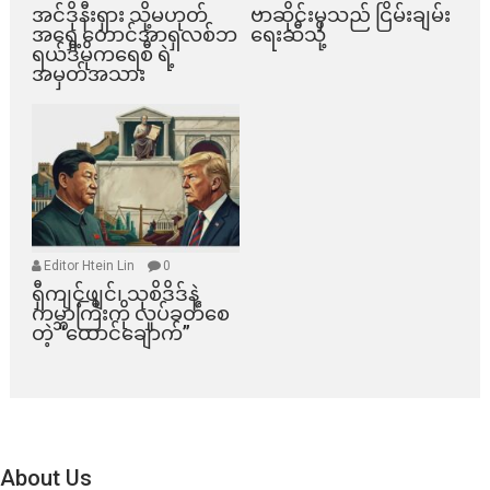
အင်ဒိုနီးရှား သို့မဟုတ်
ဗာဆိုင်းမှသည် ငြိမ်းချမ်း
အရှေ့တောင်အာရှလစ်ဘ
ရေးဆီသို့
ရယ်ဒီမိုကရေစီ ရဲ့
အမှတ်အသား
Editor Htein Lin
0
ရှီကျင့်ဖျင်၊ သုစိဒိဒ်နဲ့
ကမ္ဘာကြီးကို လှုပ်ခတ်စေ
တဲ့ “ထောင်ချောက်”
About Us