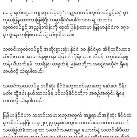
မေ ၃ ရက်နေ့မှာ ကျရောက်ခဲ့တဲ့ “ကမ္ဘာ့သတင်းလွတ်လပ်ခွင့်နေ့” မှာ
ထုတ်ပြန်ထားတာဖြစ်ပြီး ကမ္ဘာ့နိုင်ငံပေါင်း ၁၈၀ ရဲ့ သတင်း
လွတ်လပ်ခွင့် အညွှန်းကိန်းကို ထုတ်ပြန်ခဲ့တာမှာ မြန်မာနိုင်ငံက ၁၇၁
မှာ ရှိနေတာဖြစ်တယ်လို့ သိရပါတယ်။
သတင်းလွတ်လပ်ခွင့် အဆိုးရွားဆုံး နိုင်ငံ ၁၀ နိုင်ငံမှာ အီရီထရီးယား၊
ဆီးရီးယား၊ အာဖဂန်နစ္စတန်၊ မြောက်ကိုရီးယား၊ အီရန်၊ တာ့ခ်မင်နစ္စ
တန်၊ ဗီယက်နမ်၊ ဘာရိန်း၊ တရုတ်နဲ့ မြန်မာတို့က အစဉ်အတိုင်း ရှိနေ
တယ်လို့ သိရပါတယ်။
သတင်းလွတ်လပ်မှု အရှိဆုံး နိုင်ငံတွေစာရင်းမှာတော့ နော်ဝေ၊ ဒိန်း
မတ်၊ ဆွီဒင်၊ နယ်သာလန်နဲ့ ဖင်လန်နိုင်ငံတို့က အစဉ်အတိုင်း ရှိနေ
တယ်လို့ သိရပါတယ်။
မြန်မာနိုင်ငံဟာ သတင်းသမားတွေအတွက် အန္တရာယ်အရှိဆုံး နိုင်ငံထဲ
မှာ ပါဝင်နေပြီး အခု ၂၀၂၄ ခုနှစ်အတွင်း သတင်းထောက်တယောက်
သတ်ဖြတ်ခံထားရကာ သတင်းသမား ၅၉ ယောက်နဲ့ သတင်းမီဒီယာ