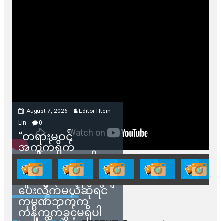
August 7, 2026
Editor Htein
Lin
0
“တရားမဝင်
အကွက်ရိုက်
ရောင်းချမှုတွေကို
သက်ဆိုင်ရာတာဝန်ရှိ
သူတွေက ဂရန်တွေချ
ပေးလိုက်မယ်ဆိုရင်
ကုမ္ပဏီဘက်က
ကန့်ကွက်ခွင့်မရှိပါ