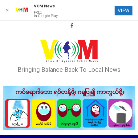
VOM News
✕
VIEW
FREE
In Google Play
Skip
to
content
Bringing Balance Back To Local News