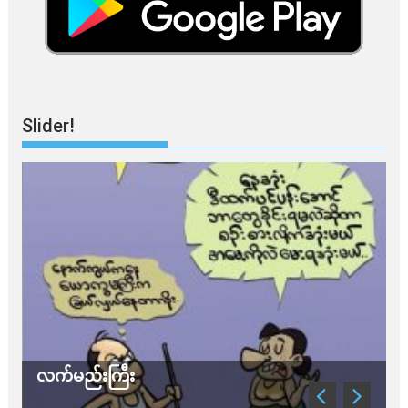
Slider!
်မည်းကြီး
သတိ အိုမီခ