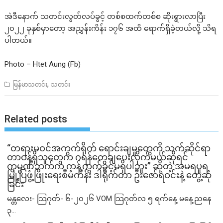
အဲဒီနောက် သတင်းလွတ်လပ်ခွင့် တစ်စထက်တစ်စ ဆိုးရွားလာပြီး
၂၀၂၂ ခုနှစ်မှာတော့ အညွှန်းကိန်း ၁၇၆ အထိ ရောက်ရှိခဲ့တယ်လို့ သိရ
ပါတယ်။
Photo – Htet Aung (Fb)
,
မြန်မာသတင်း
သတင်း
Related posts
“တရားမဝင်အကွက်ရိုက် ရောင်းချမှုတွေကို သက်ဆိုင်ရာ
တာဝန်ရှိသူတွေက ဂရန်တွေချပေးလိုက်မယ်ဆိုရင်
ကုမ္ပဏီဘက်က ကန့်ကွက်ခွင့်မရှိပါဘူး” ဆိုတဲ့ အမရပူရ
မြို့ပြဖွံ့ဖြိုးရေးစီမံကိန်း ဒါရိုက်တာ ဦးဇော်ရဲဝင်းနဲ့ တွေ့ဆုံ
ခြင်း
မန္တလေး- သြဂုတ်- ၆-၂၀၂၆ VOM သြဂုတ်လ ၅ ရက်နေ့ မနေ့ညနေ
၃...