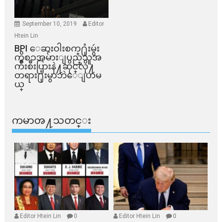
September 10, 2019
Editor
Htein Lin
BPI ​ေဆးဝါးစက္​႐ုံးမွဴး
ကိစၥအမ်ားျပည္​သူအ
က်ိဳးစီးပြားနဲ႔ဆိုင္​လို႔
တရား႐ုံးမွာဘဲေျပာမ
ယ္​
ကမာၻ႔သတင္း
Editor Htein Lin
0
Editor Htein Lin
0