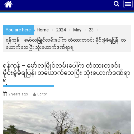
You are here
Home
2024
May
23
ရန်ကုန် – မော်လမြိုင်လမ်းပေါ်က တံတားတစင်း မိုင်းခွဲခံရပြန်၊ တ
ယောက်သေပြီး သုံးယောက်ဒဏ်ရာရ
ရန်ကုန် – မော်လမြိုင်လမ်းပေါ်က တံတားတစင်း
မိုင်းခွဲခံရပြန်၊ တယောက်သေပြီး သုံးယောက်ဒဏ်ရာ
ရ
2 years ago
Editor