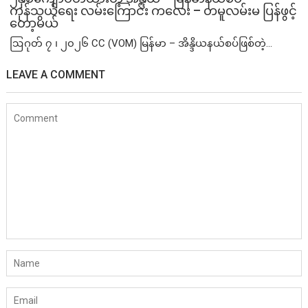
ကုန်သွယ်ရေး လမ်းကြောင်း ကလေး – တမူလမ်းမ ပြန်ဖွင့်
တော့မယ်
ဩဂုတ် ၇ ၊ ၂၀၂၆ CC (VOM) မြန်မာ – အိန္ဒိယနယ်စပ်ဖြစ်တဲ့...
LEAVE A COMMENT