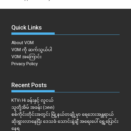
Quick Links
About VOM
VOM ကို ဆက်သွယ်ပါ
VOM အကြောင်း
Privacy Policy
Recent Posts
KTV၊ Hi ခန်းနှင့် လူငယ်
သူတို့အိမ် အခန်း (၁၈၈)
စစ်ကိုင်းတိုင်းအတွင်း မြို့နယ်တချို့မှာ ရေဘေးအန္တရာယ်
ဆိုးရွားလာနေပြီး ဒေသခံ သောင်းနဲ့ချီ အရေးပေါ် ရွှေ့ပြောင်း
နေရ