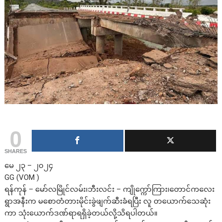
0
SHARES
မေ ၂၃ – ၂၀၂၄
GG (VOM )
ရန်ကုန် – မော်လမြိုင်လမ်း၊ဘီးလင်း – ကျိုက္ကော်ကြား၊တောင်ကလေး
ရွာအနီးက မစောတံတားမိုင်းခွဲဖျက်ဆီးခံရပြီး လူ တယောက်သေဆုံး
ကာ သုံးယောက်ဒဏ်ရာရရှိခဲ့တယ်လို့သိရပါတယ်။