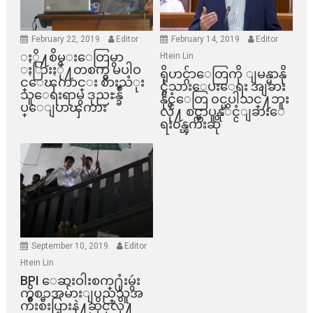
February 22, 2019
Editor
February 14, 2019
Editor
ႏို႔စိမ္းေတြမွာ
Htein Lin
ႏြားႏို႔တစက္မွ မပါဝ
ရိုဟင္ဂ်ာေတြကို ျမန္မာနို
င္ေၾကာင္း စားသံုး
င္ငံသားေပးေရး အျခား
သူေရးရာမွ ဒုညႊန္ခ်ဳ
နိုင္ငံေတြ ၀င္မပါသင္႔ဘူး
ပ္ေျပာၾကား
လို႔ စင္ကာပူနုိင္ငံျခားေ
ရး၀န္ၾကီးဆို
September 10, 2019
Editor
Htein Lin
BPI ​ေဆးဝါးစက္​႐ုံးမွဴး
ကိစၥအမ်ားျပည္​သူအ
က်ိဳးစီးပြားနဲ႔ဆိုင္​လို႔