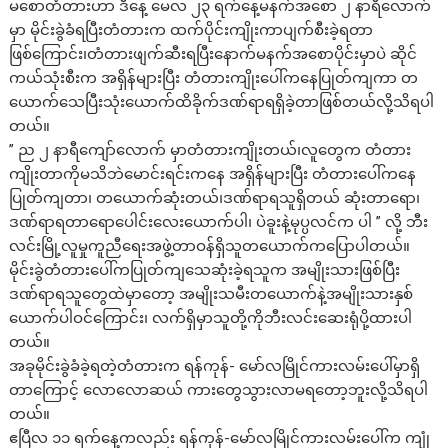
မစောတံတားဟာ ဒီနေ့ မေလ ၂၃ ရက်နေ့မနက်အစော ၂ နာရီလောက်
မှာ မိုင်းခွဲခံရပြီးတံတားက ထက်ပိုင်းကျိုးကာပျက်စီးခဲ့ရတာ
ဖြစ်ကြောင်း၊တံတားဖျက်ဆီးရပြီးနောက်မနက်အစောပိုင်းမှာပဲ ဆိုင်
ကယ်သုံးစီးက အရှိန်များပြီး တံတားကျိုးပေါ်ကနေပြုတ်ကျကာ တ
ယောက်သေပြီးသုံး​ယောက်ထိခိုက်ဒဏ်ရာရရှိခဲ့တာဖြစ်တယ်လို့သိရပါ
တယ်။
” ည ၂ နာရီကျော်လောက် မှာတံတားကျိုးတယ်၊လူတွေက တံတား
ကျိုးတာကိုမသိဘဲမောင်းရင်းကနေ အရှိန်များပြီး တံတားပေါ်ကနေ
ပြုတ်ကျတာ၊ တယောက်ဆုံးတယ်၊ဒဏ်ရာရသူရှိတယ် ဆုံးတာရော၊
ဒဏ်ရာရတာရောပေါင်းလေးယောက်ပါ၊ ပဲခူးနဲ့မုပ္ပလင်က ပါ ” လို့ ဘီး
လင်းမြို့လူမှုကူညီရေးအဖွဲ့တာဝန်ရှိသူတယောက်ကပြောပါတယ်။
မိုင်းခွဲတံတားပေါ်ကပြုတ်ကျသေဆုံးခဲ့ရသူက အမျိုးသားဖြစ်ပြီး
ဒဏ်ရာရသူတွေထဲမှာတော့ အမျိုးသမီးတယောက်နဲ့အမျိုးသားနှစ်
ယောက်ပါဝင်ကြောင်း၊ လက်ရှိမှာသူတို့ကိုဘီးလင်းဆေးရုံပို့ထားပါ
တယ်။
အခုမိုင်းခွဲခံခဲ့ရတဲ့တံတားက ရန်ကုန်- မော်လမြိုင်ကားလမ်းပေါ်မှာရှိ
တာကြောင့် လောလောဆယ် ကားတွေသွားလာမရတော့ဘူးလို့သိရပါ
တယ်။
ဧပြီလ ၁၁ ရက်နေ့ကလည်း ရန်ကုန်-မော်လမြိုင်ကားလမ်းပေါ်က ကျုံ