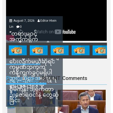
August 7, 2026
Editor Htein
Lin
0
“တရားမဝင်
အကွက်ရိုက်
ရောင်းချမှုတွေကို
သက်ဆိုင်ရာတာဝန်ရှိ
သူတွေက ဂရန်တွေချ
ပေးလိုက်မယ်ဆိုရင်
ကုမ္ပဏီဘက်က
ကန့်ကွက်ခွင့်မရှိပါ
ဘူး” ဆိုတဲ့ အမရပူရ
Photos Videos
RECENT
Comments
မြို့ပြဖွံ့ဖြိုးရေး
စီမံကိန်း ဒါရိုက်တာ
ဦးဇော်ရဲဝင်းနဲ့ တွေ့ဆုံ
ခြင်း