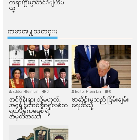
တရား႐ုံးမွာဘဲေျပာမ
ယ္​
ကမာၻ႔သတင္း
Editor Htein Lin
0
Editor Htein Lin
0
အင်ဒိုနီးရှား သို့မဟုတ်
ဗာဆိုင်းမှသည် ငြိမ်းချမ်း
အရှေ့တောင်အာရှလစ်ဘ
ရေးဆီသို့
ရယ်ဒီမိုကရေစီ ရဲ့
အမှတ်အသား