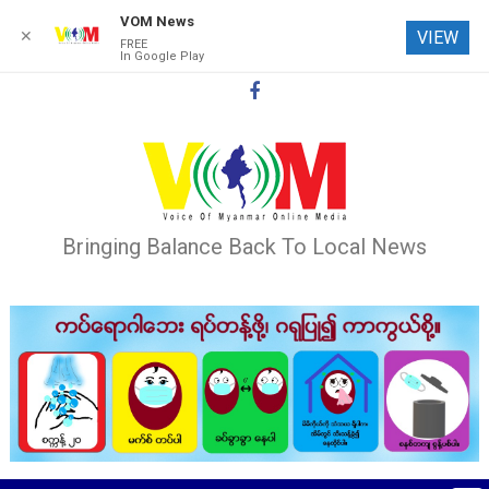
VOM News
✕
VIEW
FREE
In Google Play
Skip
to
content
Bringing Balance Back To Local News