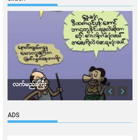
လက်မည်းကြီး
သ
ADS