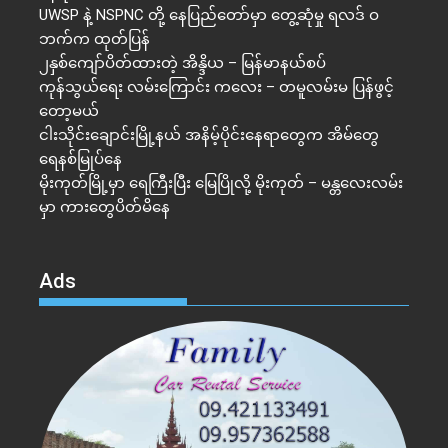
UWSP နဲ့ NSPNC တို့ နေပြည်တော်မှာ တွေ့ဆုံမှု ရလဒ် ဝ
ဘက်က ထုတ်ပြန်
၂နှစ်​ကျော်ပိတ်ထားတဲ့ အိန္ဒိယ – မြန်မာနယ်စပ်
ကုန်သွယ်ရေး လမ်းကြောင်း ကလေး – တမူလမ်းမ ပြန်ဖွင့်
တော့မယ်
ငါးသိုင်းချောင်းမြို့နယ် အနိမ့်ပိုင်းနေရာတွေက အိမ်​တွေ
ရေနစ်မြုပ်နေ
မိုးကုတ်မြို့မှာ ရေကြီးပြီး မြေပြိုလို့ မိုးကုတ် – မန္တလေးလမ်း
မှာ ကားတွေပိတ်မိနေ
Ads