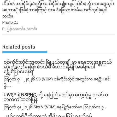
အိတ်တံတားမိုင်းခွဲခံရပြီး ထက်ပိုင်းကျိုးကျပျက်စီးခဲ့လို့ ကားတွေသွား
မရတာမျိုးဖြစ်ခဲ့တာကြောင့် ယာယီမြေသားလမ်းဖောက်လုပ်ခဲ့ရပါ
တယ်။
Photo:CJ
,
မြန်မာသတင်း
သတင်း
Related posts
စစ်ကိုင်းတိုင်းအတွင်း မြို့နယ်တချို့မှာ ရေဘေးအန္တရာယ်
ဆိုးရွားလာနေပြီး ဒေသခံ သောင်းနဲ့ချီ အရေးပေါ်
ရွှေ့ပြောင်းနေရ
ဩဂုတ် ၇ – ၂၀၂၆ SS (VOM) စစ်ကိုင်းတိုင်းအတွင်းက ရေဦး၊ ခင်
ဦး၊...
UWSP နဲ့ NSPNC တို့ နေပြည်တော်မှာ တွေ့ဆုံမှု ရလဒ် ဝ
ဘက်က ထုတ်ပြန်
ဩဂုတ် ၇၊ ၂၀၂၆ Shy V (VOM) နေပြည်တော်မှာ ဩဂုတ်လ ၃...
၂နှစ်​ကျော်ပိတ်ထားတဲ့ အိန္ဒိယ – မြန်မာနယ်စပ်