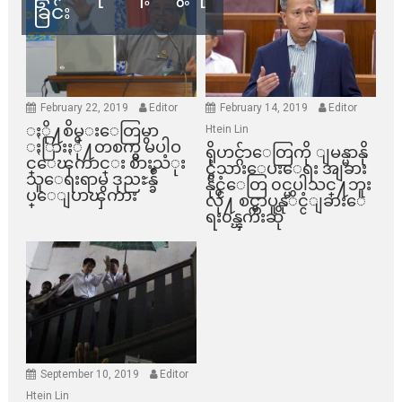
ခြင်း
February 22, 2019
Editor
February 14, 2019
Editor
ႏို႔စိမ္းေတြမွာ
Htein Lin
ႏြားႏို႔တစက္မွ မပါဝ
ရိုဟင္ဂ်ာေတြကို ျမန္မာနို
င္ေၾကာင္း စားသံုး
င္ငံသားေပးေရး အျခား
သူေရးရာမွ ဒုညႊန္ခ်ဳ
နိုင္ငံေတြ ၀င္မပါသင္႔ဘူး
ပ္ေျပာၾကား
လို႔ စင္ကာပူနုိင္ငံျခားေ
ရး၀န္ၾကီးဆို
September 10, 2019
Editor
Htein Lin