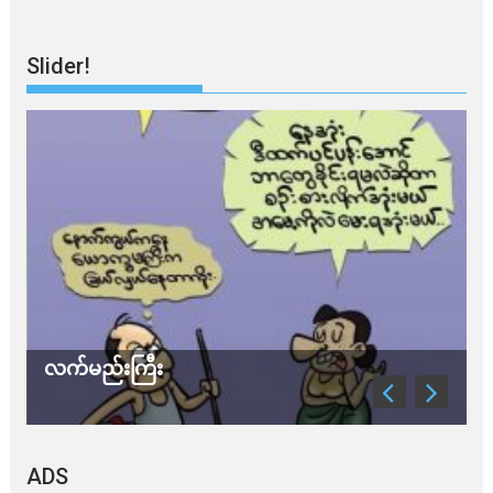
Slider!
လက်မည်းကြီး
သ
ADS