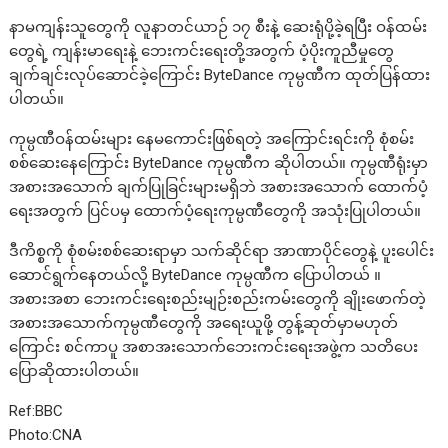
နာမကျန်းသူတွေကို လူနာတင်ယာဉ် ၁၇ စီးနဲ့ ဆေးရုံပို့ခဲ့ရပြီး ဝန်ထမ်း
တွေရဲ့ ကျန်းမာရေးနဲ့ ဘေးကင်းရေးတို့အတွက် ပံ့ပိုးကူညီမှုတွေ
ချက်ချင်းလုပ်ဆောင်ခဲ့ကြောင်း ByteDance ကုမ္ပဏီက ထုတ်ပြန်ထား
ပါတယ်။
ကုမ္ပဏီဝန်ထမ်းများ နေမကောင်းဖြစ်ရတဲ့ အကြောင်းရင်းကို စုံစမ်း
စစ်ဆေးနေကြောင်း ByteDance ကုမ္ပဏီက ဆိုပါတယ်။ ကုမ္ပဏီရုံးမှာ
အစားအသောက် ချက်ပြုခြင်းများမရှိဘဲ အစားအသောက် ထောက်ပံ့
ရေးအတွက် ပြင်ပမှ ထောက်ပံ့ရေးကုမ္ပဏီတွေကို အသုံးပြုပါတယ်။
ဒီကိစ္စကို စုံစမ်းစစ်ဆေးရာမှာ သက်ဆိုင်ရာ အာဏာပိုင်တွေနဲ့ ပူးပေါင်း
ဆောင်ရွက်နေတယ်လို့ ByteDance ကုမ္ပဏီက ပြောပါတယ် ။
အစားအစာ ဘေးကင်းရေးစည်းမျဉ်းစည်းကမ်းတွေကို ချိုးဖောက်တဲ့
အစားအသောက်ကုမ္ပဏီတွေကို အရေးယူဖို့ တွန့်ဆုတ်မှာမဟုတ်
ကြောင်း စင်ကာပူ အစာအးသောက်ဘေးကင်းရေးအဖွဲ့က သတိပေး
ပြောဆိုထားပါတယ်။
Ref:BBC
Photo:CNA