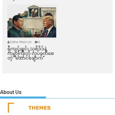
Editor Htein Lin
0
ရှီကျင့်ဖျင်၊ သုစိဒိဒ်နဲ့
ကမ္ဘာကြီးကို လှုပ်ခတ်စေ
တဲ့ “ထောင်ချောက်”
About Us