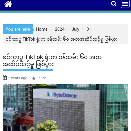
You are here
Home
2024
July
31
စင်ကာပူ TikTok ရုံးက ဝန်ထမ်း ၆၀ အစာအဆိပ်သင့်မှု ဖြစ်ပွား
စင်ကာပူ TikTok ရုံးက ဝန်ထမ်း ၆၀ အစာ
အဆိပ်သင့်မှု ဖြစ်ပွား
2 years ago
Editor