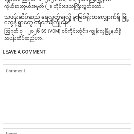
ကိုယ်စားလှယ်အမှတ် (၂)၊ တိုင်းဒေသကြီးလွှတ်တော်...
သဖန်းဆိပ်ဆည် ရေလွှတ်ချလို့ မူးမြစ်ရိုးတလျှောက်ရှိ မြို့
တွေနဲ့ ရွာတွေ ရေဘေးကြုံနေရ
ဩဂုတ် ၇ – ၂၀၂၆ SS (VOM) စစ်ကိုင်းတိုင်း၊ ကျွန်းလှမြို့နယ်ရှိ
သဖန်းဆိပ်ဆည်ဟာ...
LEAVE A COMMENT