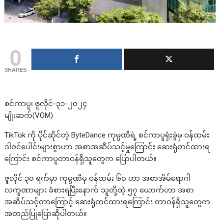
0
SHARES
စင်ကာပူ၊ ဇူလိုင်-၃၁-၂၀၂၄
မျိုးဆက်(VOM)
TikTok ကို ပိုင်ဆိုင်တဲ့ ByteDance ကုမ္ပဏီရဲ့ စင်ကာပူရုံးခွဲမှ ဝန်ထမ်း
ဒါဇင်ပေါင်းများစွာဟာ အစာအဆိပ်သင့်မှုကြောင်း ဆေးရုံတင်ထားရ
ကြောင်း စင်ကာပူတာဝန်ရှိသူတွေက ပြောပါတယ်။
ဇူလိုင် ၃၀ ရက်မှာ ကုမ္ပဏီမှ ဝန်ထမ်း ၆၀ ဟာ အစာအိမ်ရောဂါ
လက္ခဏာများ ခံစားရပြီးနောက် သူတို့ထဲ့ ၅၇ ယောက်ဟာ အစာ
အဆိပ်သင့်တာကြောင့် ဆေးရုံတင်ထားရကြောင်း တာဝန်ရှိသူတွေက
အတည်ပြုပြောဆိုပါတယ်။