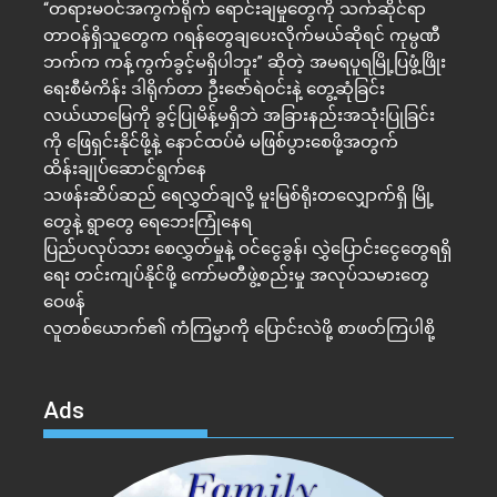
“တရားမဝင်အကွက်ရိုက် ရောင်းချမှုတွေကို သက်ဆိုင်ရာ
တာဝန်ရှိသူတွေက ဂရန်တွေချပေးလိုက်မယ်ဆိုရင် ကုမ္ပဏီ
ဘက်က ကန့်ကွက်ခွင့်မရှိပါဘူး” ဆိုတဲ့ အမရပူရမြို့ပြဖွံ့ဖြိုး
ရေးစီမံကိန်း ဒါရိုက်တာ ဦးဇော်ရဲဝင်းနဲ့ တွေ့ဆုံခြင်း
လယ်ယာမြေကို ခွင့်ပြုမိန့်မရှိဘဲ အခြားနည်းအသုံးပြုခြင်း
ကို ဖြေရှင်းနိုင်ဖို့နဲ့ နောင်ထပ်မံ မဖြစ်ပွားစေဖို့အတွက်
ထိန်းချုပ်ဆောင်ရွက်နေ
သဖန်းဆိပ်ဆည် ရေလွှတ်ချလို့ မူးမြစ်ရိုးတလျှောက်ရှိ မြို့
တွေနဲ့ ရွာတွေ ရေဘေးကြုံနေရ
ပြည်ပလုပ်သား စေလွှတ်မှုနဲ့ ဝင်ငွေခွန်၊ လွှဲပြောင်းငွေတွေရရှိ
ရေး တင်းကျပ်နိုင်ဖို့ ကော်မတီဖွဲ့စည်းမှု အလုပ်သမားတွေ
ဝေဖန်
လူတစ်ယောက်၏ ကံကြမ္မာကို ပြောင်းလဲဖို့ စာဖတ်ကြပါစို့
Ads