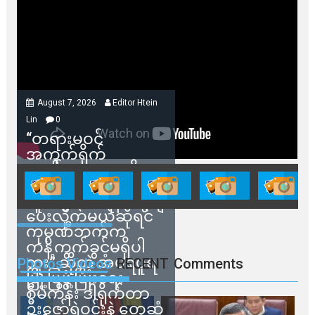
August 7, 2026
Editor Htein
Lin
0
“တရားမဝင်
အကွက်ရိုက်
ရောင်းချမှုတွေကို
သက်ဆိုင်ရာတာဝန်ရှိ
သူတွေက ဂရန်တွေချ
ပေးလိုက်မယ်ဆိုရင်
ကုမ္ပဏီဘက်က
ကန့်ကွက်ခွင့်မရှိပါ
ဘူး” ဆိုတဲ့ အမရပူရ
Photos Videos
RECENT
Comments
မြို့ပြဖွံ့ဖြိုးရေး
စီမံကိန်း ဒါရိုက်တာ
ဦးဇော်ရဲဝင်းနဲ့ တွေ့ဆုံ