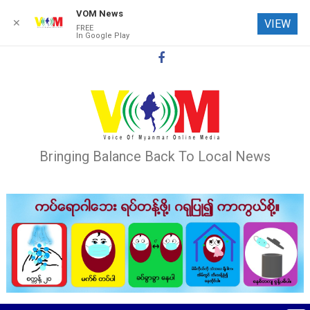
VOM News
✕
VIEW
FREE
In Google Play
Skip
to
content
Bringing Balance Back To Local News