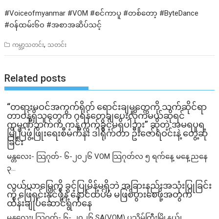
#Voiceofmyanmar #VOM #စင်ကာပူ #တစ်တော့ #ByteDance
#ဝန်ထမ်း၆၀ #အစာအဆိပ်သင့်
,
ကမ္ဘာ့သတင်း
သတင်း
Related posts
“တရားမဝင်အကွက်ရိုက် ရောင်းချမှုတွေကို သက်ဆိုင်ရာ
တာဝန်ရှိသူတွေက ဂရန်တွေချပေးလိုက်မယ်ဆိုရင်
ကုမ္ပဏီဘက်က ကန့်ကွက်ခွင့်မရှိပါဘူး” ဆိုတဲ့ အမရပူရ
မြို့ပြဖွံ့ဖြိုးရေးစီမံကိန်း ဒါရိုက်တာ ဦးဇော်ရဲဝင်းနဲ့ တွေ့ဆုံ
ခြင်း
မန္တလေး- သြဂုတ်- ၆-၂၀၂၆ VOM သြဂုတ်လ ၅ ရက်နေ့ မနေ့ညနေ
၃...
လယ်ယာမြေကို ခွင့်ပြုမိန့်မရှိဘဲ အခြားနည်းအသုံးပြုခြင်း
ကို ဖြေရှင်းနိုင်ဖို့နဲ့ နောင်ထပ်မံ မဖြစ်ပွားစေဖို့အတွက်
ထိန်းချုပ်ဆောင်ရွက်နေ
မန္တလေး၊ သြဂုတ်- ၆- ၂၀၂၆ SA(VOM) ပုသိမ်ကြီးမြို့နယ်၊