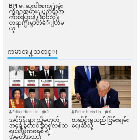
BPI ​ေဆးဝါးစက္​႐ုံးမွဴး
ကိစၥအမ်ားျပည္​သူအ
က်ိဳးစီးပြားနဲ႔ဆိုင္​လို႔
တရား႐ုံးမွာဘဲေျပာမ
ယ္​
ကမာၻ႔သတင္း
Editor Htein Lin
0
Editor Htein Lin
0
အင်ဒိုနီးရှား သို့မဟုတ်
ဗာဆိုင်းမှသည် ငြိမ်းချမ်း
အရှေ့တောင်အာရှလစ်ဘ
ရေးဆီသို့
ရယ်ဒီမိုကရေစီ ရဲ့
အမှတ်အသား