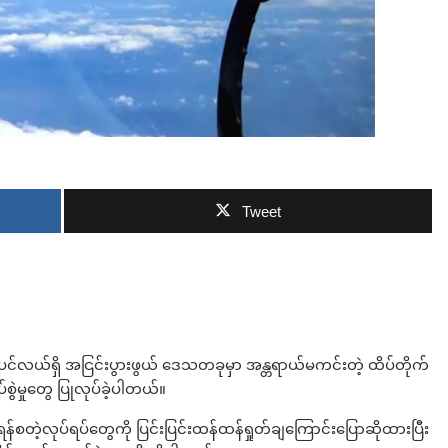
ဘာလျှော့မလဲ
Tweet
်လယ်ရှိ အငြင်းပွားဖွယ် ဒေသတခုမှာ အန္တရာယ်မကင်းတဲ့ ထိပ်တိုက်
ွပ်စွဲမှုတွေ ပြုလုပ်ခဲ့ပါတယ်။
တဲ့လုပ်ရပ်တွေကို ပြင်းပြင်းထန်ထန်ရှုတ်ချကြောင်းပြောဆိုထားပြီး