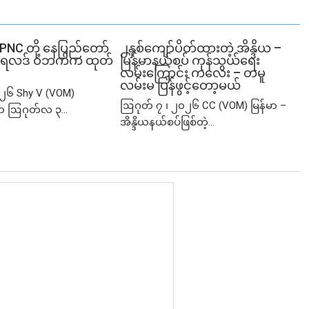
SPNC တို့ နေပြည်တော်
၂နှစ်​ကျော်ပိတ်ထားတဲ့ အိန္ဒိယ –
ံမှု ရလဒ် ဝဘက်က ထုတ်
မြန်မာနယ်စပ် ကုန်သွယ်ရေး
လမ်းကြောင်း ကလေး – တမူ
လမ်းမ ပြန်ဖွင့်တော့မယ်
၂၆ Shy V (VOM)
ဩဂုတ် ၇ ၊ ၂၀၂၆ CC (VOM) မြန်မာ –
ာ ဩဂုတ်လ ၃...
အိန္ဒိယနယ်စပ်ဖြစ်တဲ့...