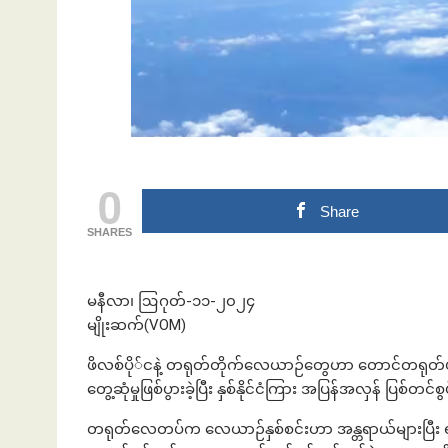
ဘဏ်နဲ့အကြွေး
0
Share
SHARES
မနီလာ၊ ဩဂုတ်-၁၁-၂၀၂၄
မျိုးဆက်(VOM)
ဖိလစ်ပို်ငနဲ့ တရုတ်တိုက်လေယာဉ်တွေဟာ တောင်တရုတ်ပင
တွေ့ဆုံမှုဖြစ်ပွားခဲ့ပြီး နှစ်နိုင်ငံကြား အပြန်အလှန် ပြစ်တင်စ
တရုတ်လေတပ်က လေယာဉ်နှစ်စင်းဟာ အန္တရာယ်များပြီး ရန်စ