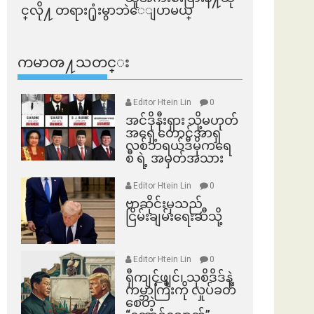
င္​လို႔ တရား႐ုံးမွာဘဲေျပာမယ္​
ကမာၻ႔သတင္း
Editor Htein Lin
0
အင်ဒိုနီးရှား သို့မဟုတ်
အရှေ့တောင်အာရှ
လစ်ဘရယ်ဒီမိုကရေ
စီ ရဲ့ အမှတ်အသား
Editor Htein Lin
0
ဗာဆိုင်းမှသည်
ငြိမ်းချမ်းရေးဆီသို့
Editor Htein Lin
0
ရှီကျင့်ဖျင်၊ သုစိဒိဒ်နဲ့
ကမ္ဘာကြီးကို လှုပ်ခတ်
စေတဲ့