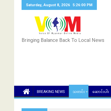
Skip
Saturday, August 8, 2026
5:26:01 PM
to
content
Bringing Balance Back To Local News
BREAKING NEWS
သတင်း
ဆောင်းပါး