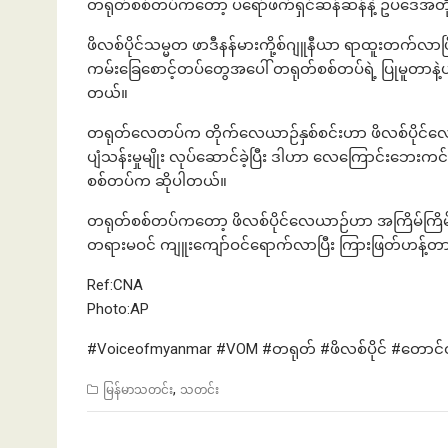
တရုတ်စစ်တပ်ကတော့ ပရော်ဖက်ရှင်ဆန်ဆန်နဲ့ ဥပဒေအတိုင်
ဖိလစ်ပိုင်သမ္မတ ဖာဒီနန်မားကို့စ်ဂျူနီယာ ရာထူးတက်လာပြ
ကမ်းခြေစောင့်တပ်တွေအပေါ် တရုတ်စစ်တပ်ရဲ့ ပြုမူတာနဲ့
တယ်။
တရုတ်လေတပ်က တိုက်လေယာဉ်နှစ်စင်းဟာ ဖိလစ်ပိုင်လေတ
ပျံသန်းမှုမျိုး လုပ်ဆောင်ခဲ့ပြီး ဒါဟာ လေကြောင်းဘေးကင်း
စစ်တပ်က ဆိုပါတယ်။
တရုတ်စစ်တပ်ကတော့ ဖိလစ်ပိုင်လေယာဉ်ဟာ အကြိမ်ကြိမ် 
တရားမဝင် ကျူးကျော်ဝင်ရောက်လာပြီး ကြားဖြတ်ဟန့်တားမ
Ref:CNA
Photo:AP
#Voiceofmyanmar #VOM #တရုတ် #ဖိလစ်ပိုင် #တောင
,
မြန်မာသတင်း
သတင်း