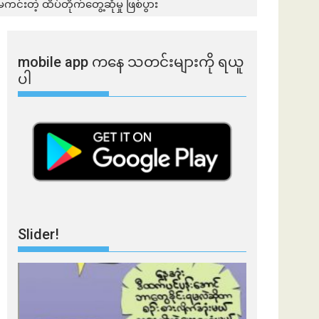
းတဲ့ ထိပ်တိုက်တွေ့ဆုံမှု ဖြစ်ပွား
mobile app ​​ကနေ ​​သတင်းများကို ရယူ
ပါ
Slider!