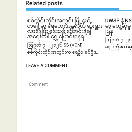
Related posts
စစ်ကိုင်းတိုင်းအတွင်း မြို့နယ်
UWSP နဲ့ N
တချို့မှာ ရေဘေးအန္တရာယ် ဆိုးရွား
မှာ တွေ့ဆု
လာနေပြီး ဒေသခံ သောင်းနဲ့ချီ
ပြန်
အရေးပေါ် ရွှေ့ပြောင်းနေရ
ဩဂုတ် ၇၊ ၂၀
ဩဂုတ် ၇ – ၂၀၂၆ SS (VOM)
နေပြည်တော်မှ
စစ်ကိုင်းတိုင်းအတွင်းက ရေဦး၊ ခင်ဦး၊...
LEAVE A COMMENT