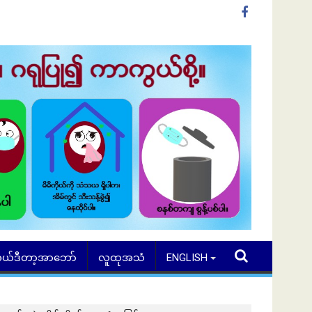
ယ်ဒီတာ့အာဘော်
လူထုအသံ
ENGLISH