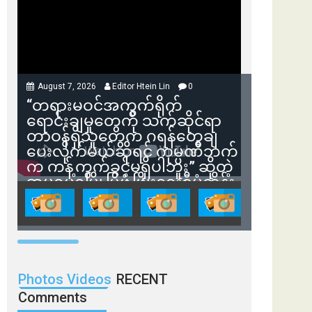
August 7, 2026
Editor Htein Lin
0
“တရားမဝင်အကွက်ရိုက်
ရောင်းချမှုတွေကို သက်ဆိုင်ရာ
တာဝန်ရှိသူတွေက ဂရန်တွေချ
ပေးလိုက်မယ်ဆိုရင် ကုမ္ပဏီဘက်
က ကန့်ကွက်ခွင့်မရှိပါဘူး” ဆိုတဲ့
အမရပူရမြို့ပြဖွံ့ဖြိုးရေးစီမံကိန်း
ဒါရိုက်တာ ဦးဇော်ရဲဝင်းနဲ့ တွေ့ဆုံ
ခြင်း
Photos Videos
RECENT
Comments