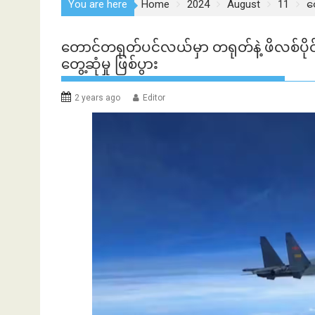
You are here
Home
2024
August
11
တ
တောင်တရုတ်ပင်လယ်မှာ တရုတ်နဲ့ ဖိလစ်ပို
တွေ့ဆုံမှု ဖြစ်ပွား
2 years ago
Editor