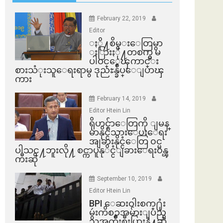
February 22, 2019
Editor
ႏို႔စိမ္းေတြမွာ
ႏြားႏို႔တစက္မွ မ
ပါဝင္ေၾကာင္း
စားသံုးသူေရးရာမွ ဒုညႊန္ခ်ဳပ္ေျပာၾ
ကား
February 14, 2019
Editor Htein Lin
ရိုဟင္ဂ်ာေတြကို ျမန္
မာနိုင္ငံသားေပးေရး
အျခားနိုင္ငံေတြ ၀င္မ
ပါသင္႔ဘူးလို႔ စင္ကာပူနုိင္ငံျခားေရး၀န္ၾ
ကီးဆို
September 10, 2019
Editor Htein Lin
BPI ​ေဆးဝါးစက္​႐ုံး
မွဴးကိစၥအမ်ားျပည္​
သူအက်ိဳးစီးပြားနဲ႔ဆို