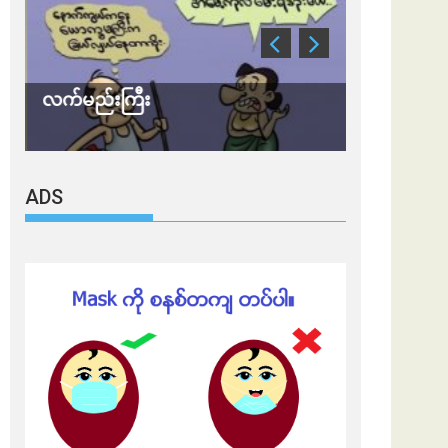
လက်မည်းကြီး
သတိ အိုမီခရ
ADS