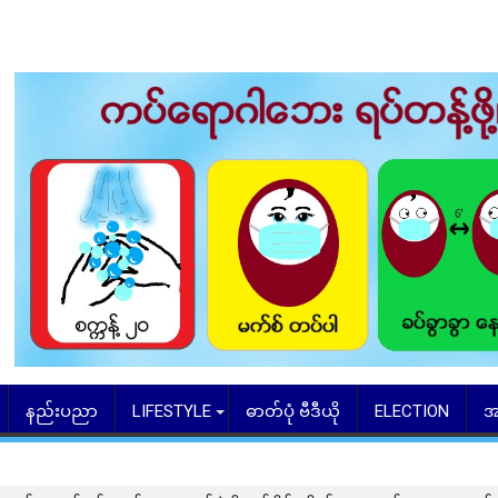
နည်းပညာ
LIFESTYLE
ဓာတ်ပုံ ဗီဒီယို
ELECTION
အ