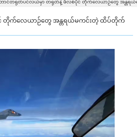
ောင်တရုတ်ပင်လယ်မှာ တရုတ်နဲ့ ဖိလစ်ပိုင် တိုက်လေယာဉ်တွေ အန္တရယ်မကင်
င် တိုက်လေယာဉ်တွေ အန္တရယ်မကင်းတဲ့ ထိပ်တိုက်