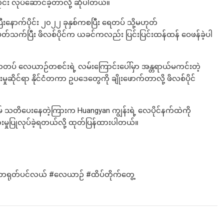
း လုပ်ဆောင်ခဲ့တာလို့ ဆိုပါတယ်။
ီးနောက်ပိုင်း ၂၀၂၂ ခုနှစ်ကစပြီး ရေတပ် သို့မဟုတ်
ပတ်သက်ပြီး ဖိလစ်ပိုင်က ယခင်ကလည်း ပြင်းပြင်းထန်ထန် ဝေဖန်ခဲ့ပါ
ပ် လေယာဉ်တစင်းရဲ့ လမ်းကြောင်းပေါ်မှာ အန္တရာယ်မကင်းတဲ့
မှုဆိုင်ရာ နိုင်ငံတကာ ဥပဒေတွေကို ချိုးဖောက်တာလို့ ဖိလစ်ပိုင်
သတိပေးနေတဲ့ကြားက Huangyan ကျွန်းရဲ့ လေပိုင်နက်ထဲကို
ှုပြုလုပ်ခဲ့ရတယ်လို့ ထုတ်ပြန်ထားပါတယ်။
်တရုတ်ပင်လယ် #လေယာဉ် #ထိပ်တိုက်တွေ့