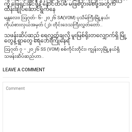
ကို ဖြေရှင်းနိုင်ဖို့နဲ့ နောင်ထပ်မံ မဖြစ်ပွားစေဖို့အတွက်
ထိန်းချုပ်ဆောင်ရွက်နေ
မန္တလေး၊ သြဂုတ်- ၆- ၂၀၂၆ SA(VOM) ပုသိမ်ကြီးမြို့နယ်၊
ကိုယ်စားလှယ်အမှတ် (၂)၊ တိုင်းဒေသကြီးလွှတ်တော်...
သဖန်းဆိပ်ဆည် ရေလွှတ်ချလို့ မူးမြစ်ရိုးတလျှောက်ရှိ မြို့
တွေနဲ့ ရွာတွေ ရေဘေးကြုံနေရ
ဩဂုတ် ၇ – ၂၀၂၆ SS (VOM) စစ်ကိုင်းတိုင်း၊ ကျွန်းလှမြို့နယ်ရှိ
သဖန်းဆိပ်ဆည်ဟာ...
LEAVE A COMMENT