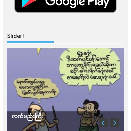
Slider!
လက်မည်းကြီး
သ