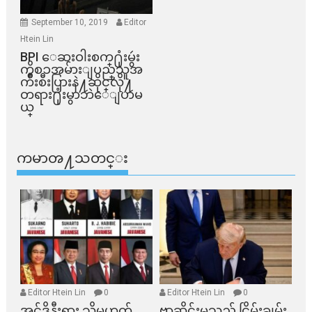
September 10, 2019
Editor
Htein Lin
BPI ​ေဆးဝါးစက္​႐ုံးမွဴး
ကိစၥအမ်ားျပည္​သူအ
က်ိဳးစီးပြားနဲ႔ဆိုင္​လို႔
တရား႐ုံးမွာဘဲေျပာမ
ယ္​
ကမာၻ႔သတင္း
Editor Htein Lin
0
Editor Htein Lin
0
အင်ဒိုနီးရှား သို့မဟုတ်
ဗာဆိုင်းမှသည် ငြိမ်းချမ်း