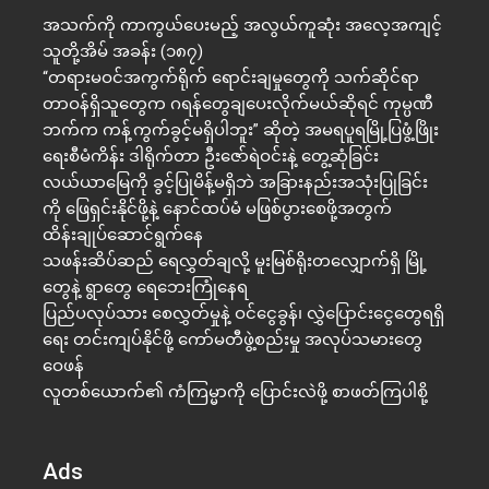
အသက်ကို ကာကွယ်ပေးမည့် အလွယ်ကူဆုံး အလေ့အကျင့်
သူတို့အိမ် အခန်း (၁၈၇)
“တရားမဝင်အကွက်ရိုက် ရောင်းချမှုတွေကို သက်ဆိုင်ရာ
တာဝန်ရှိသူတွေက ဂရန်တွေချပေးလိုက်မယ်ဆိုရင် ကုမ္ပဏီ
ဘက်က ကန့်ကွက်ခွင့်မရှိပါဘူး” ဆိုတဲ့ အမရပူရမြို့ပြဖွံ့ဖြိုး
ရေးစီမံကိန်း ဒါရိုက်တာ ဦးဇော်ရဲဝင်းနဲ့ တွေ့ဆုံခြင်း
လယ်ယာမြေကို ခွင့်ပြုမိန့်မရှိဘဲ အခြားနည်းအသုံးပြုခြင်း
ကို ဖြေရှင်းနိုင်ဖို့နဲ့ နောင်ထပ်မံ မဖြစ်ပွားစေဖို့အတွက်
ထိန်းချုပ်ဆောင်ရွက်နေ
သဖန်းဆိပ်ဆည် ရေလွှတ်ချလို့ မူးမြစ်ရိုးတလျှောက်ရှိ မြို့
တွေနဲ့ ရွာတွေ ရေဘေးကြုံနေရ
ပြည်ပလုပ်သား စေလွှတ်မှုနဲ့ ဝင်ငွေခွန်၊ လွှဲပြောင်းငွေတွေရရှိ
ရေး တင်းကျပ်နိုင်ဖို့ ကော်မတီဖွဲ့စည်းမှု အလုပ်သမားတွေ
ဝေဖန်
လူတစ်ယောက်၏ ကံကြမ္မာကို ပြောင်းလဲဖို့ စာဖတ်ကြပါစို့
Ads