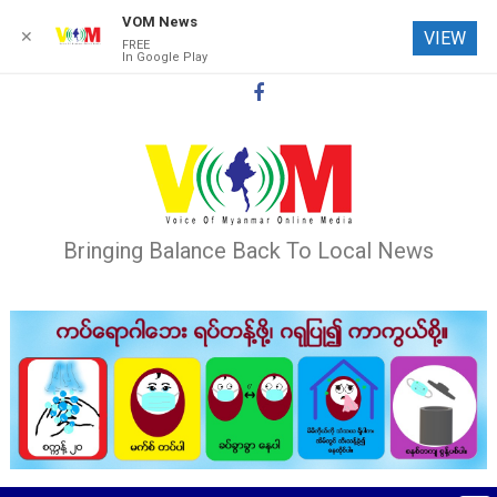
VOM News
✕
VIEW
FREE
In Google Play
Skip
to
content
Bringing Balance Back To Local News