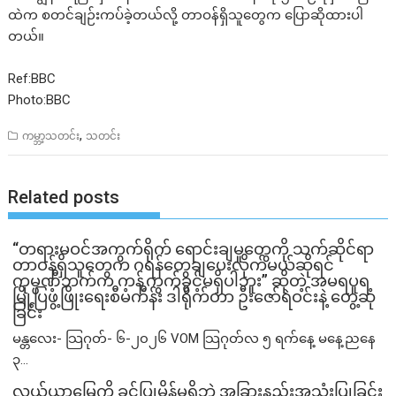
ထဲက စတင်ချဉ်းကပ်ခဲ့တယ်လို့ တာဝန်ရှိသူတွေက ပြောဆိုထားပါ
တယ်။
Ref:BBC
Photo:BBC
,
ကမ္ဘာ့သတင်း
သတင်း
Related posts
“တရားမဝင်အကွက်ရိုက် ရောင်းချမှုတွေကို သက်ဆိုင်ရာ
တာဝန်ရှိသူတွေက ဂရန်တွေချပေးလိုက်မယ်ဆိုရင်
ကုမ္ပဏီဘက်က ကန့်ကွက်ခွင့်မရှိပါဘူး” ဆိုတဲ့ အမရပူရ
မြို့ပြဖွံ့ဖြိုးရေးစီမံကိန်း ဒါရိုက်တာ ဦးဇော်ရဲဝင်းနဲ့ တွေ့ဆုံ
ခြင်း
မန္တလေး- သြဂုတ်- ၆-၂၀၂၆ VOM သြဂုတ်လ ၅ ရက်နေ့ မနေ့ညနေ
၃...
လယ်ယာမြေကို ခွင့်ပြုမိန့်မရှိဘဲ အခြားနည်းအသုံးပြုခြင်း