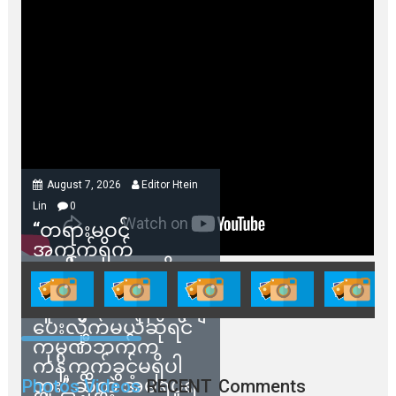
August 7, 2026
Editor Htein
Lin
0
“တရားမဝင်
အကွက်ရိုက်
ရောင်းချမှုတွေကို
သက်ဆိုင်ရာတာဝန်ရှိ
သူတွေက ဂရန်တွေချ
ပေးလိုက်မယ်ဆိုရင်
ကုမ္ပဏီဘက်က
ကန့်ကွက်ခွင့်မရှိပါ
ဘူး” ဆိုတဲ့ အမရပူရ
Photos Videos
RECENT
Comments