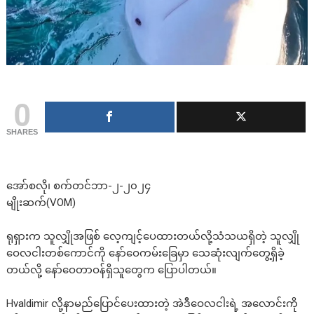
0
SHARES
အော်စလို၊ စက်တင်ဘာ-၂-၂၀၂၄
မျိုးဆက်(VOM)
ရုရှားက သူလျှိုအဖြစ် လေ့ကျင့်ပေထားတယ်လို့သံသယရှိတဲ့ သူလျှို
ဝေလငါးတစ်ကောင်ကို နော်ဝေကမ်းခြေမှာ သေဆုံးလျက်တွေ့ရှိခဲ့
တယ်လို့ နော်ဝေတာဝန်ရှိသူတွေက ပြောပါတယ်။
Hvaldimir လို့နာမည်ပြောင်ပေးထားတဲ့ အဲဒီဝေလငါးရဲ့ အလောင်းကို