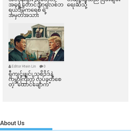
အရှေ့တောင်အာရှလစ်ဘ
ရေးဆီသို့
ရယ်ဒီမိုကရေစီ ရဲ့
အမှတ်အသား
Editor Htein Lin
0
ရှီကျင့်ဖျင်၊ သုစိဒိဒ်နဲ့
ကမ္ဘာကြီးကို လှုပ်ခတ်စေ
တဲ့ “ထောင်ချောက်”
About Us