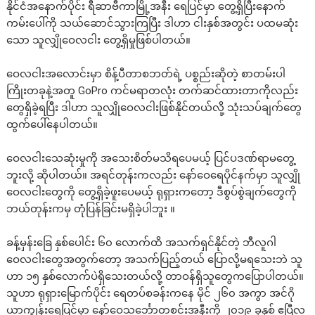
နိုင်ငံအနောက်ပိုင်း ရီဆာဗီကာမြို့အနီး ရေပြင်မှာ တွေ့ရှိပြီးနောက်
ကမ်းပေါ်ကို သယ်ဆောင်သွားကြပြီး ဒါဟာ ငါးနှစ်အတွင်း ပထမဆုံး
သော သူလျှိုဝေလငါး တွေ့ရှိမှုဖြစ်ပါတယ်။
ဝေလငါးအလောင်းမှာ စိန့်ပီတာစဘတ်ရဲ့ ပစ္စည်းဆိုတဲ့ စာတမ်းပါ
ကြိုးတခုနဲ့အတူ GoPro ကင်မရာတလုံး တက်ဆင်ထားတာကိုလည်း
တွေရှိခဲ့ရပြီး ဒါဟာ သူလျှိုဝေလငါးဖြစ်နိုင်တယ်လို့ သုံးသပ်ချက်တွေ
ထွက်ပေါ်နေပါတယ်။
ဝေလငါးသေဆုံးမှုကို အသေးစိတ်မသိရပေမယ့် ပြင်ပဒဏ်ရာမတွေ့
ဘူးလို့ ဆိုပါတယ်။ အရင်တုန်းကလည်း နော်ဝေရေပိုင်နက်မှာ သူလျှို
ဝေလငါးတွေကို တွေ့ရှိခဲ့ဖူးပေမယ့် ရုရှားကတော့ ဒီစွပ်စွဲချက်တွေကို
ဘယ်တုန်းကမှ တုံပြန်ခြင်းမရှိခဲ့ပါဘူး ။
ခန့်မှန်းခြေ နှစ်ပေါင်း ၆၀ လောက်ထိ အသက်ရှင်နိုင်တဲ့ ဘီလူဂါ
ဝေလငါးတွေအတွက်တော့ အသက်ပြည့်တယ် ပြောလို့မရသေးဘဲ သူ
ဟာ ၁၅ နှစ်လောက်ပဲရှိသေးတယ်လို့ တာဝန်ရှိသူတွေကပြောပါတယ်။
သူဟာ ရုရှားမြောက်ပိုင်း ရေတပ်စခန်းကနေ မိုင် ၂၆၀ အကွာ အင်ဂို
ယာကျွန်းရေပြင်မှာ နော်ဝေသင်္ဘောတစင်းအနီးကို ၂၀၁၉ ခုနှစ် ဧပြီလ