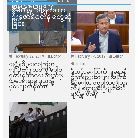
မြို့ပြဖွံ့ဖြိုးရေး
စီမံကိန်း ဒါရိုက်တာ
ဦးဇော်ရဲဝင်းနဲ့ တွေ့ဆုံ
ခြင်း
February 22, 2019
Editor
February 14, 2019
Editor
ႏို႔စိမ္းေတြမွာ
Htein Lin
ႏြားႏို႔တစက္မွ မပါဝ
ရိုဟင္ဂ်ာေတြကို ျမန္မာနို
င္ေၾကာင္း စားသံုး
င္ငံသားေပးေရး အျခား
သူေရးရာမွ ဒုညႊန္ခ်ဳ
နိုင္ငံေတြ ၀င္မပါသင္႔ဘူး
ပ္ေျပာၾကား
လို႔ စင္ကာပူနုိင္ငံျခားေ
ရး၀န္ၾကီးဆို