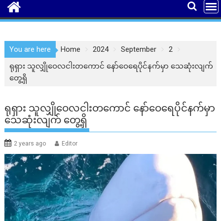
You are here
Home
2024
September
2
ရုရှား သူလျှိုဝေလငါးတကောင် နော်ဝေရေပိုင်နက်မှာ သေဆုံးလျက်
တွေ့ရှိ
ရုရှား သူလျှိုဝေလငါးတကောင် နော်ဝေရေပိုင်နက်မှာ
သေဆုံးလျက် တွေ့ရှိ
2 years ago
Editor