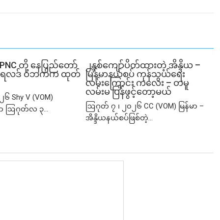
SPNC တို့ နေပြည်တော်
၂နှစ်​ကျော်ပိတ်ထားတဲ့ အိန္ဒိယ –
ံမှု ရလဒ် ဝဘက်က ထုတ်
မြန်မာနယ်စပ် ကုန်သွယ်ရေး
လမ်းကြောင်း ကလေး – တမူ
လမ်းမ ပြန်ဖွင့်တော့မယ်
၂၆ Shy V (VOM)
ဩဂုတ် ၇ ၊ ၂၀၂၆ CC (VOM) မြန်မာ –
ာ ဩဂုတ်လ ၃...
အိန္ဒိယနယ်စပ်ဖြစ်တဲ့...