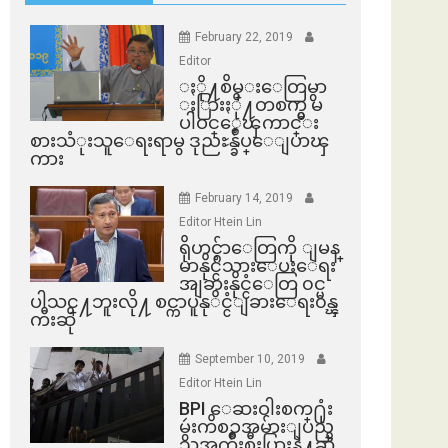
February 22, 2019
Editor
ႏို႔စိမ္းေတြမွာ
ႏြားႏို႔တစက္မွ မ
ပါဝင္ေၾကာင္း
စားသံုးသူေရးရာမွ ဒုညႊန္ခ်ဳပ္ေျပာၾ
ကား
February 14, 2019
Editor Htein Lin
ရိုဟင္ဂ်ာေတြကို ျမန္
မာနိုင္ငံသားေပးေရး
အျခားနိုင္ငံေတြ ၀င္မ
ပါသင္႔ဘူးလို႔ စင္ကာပူနုိင္ငံျခားေရး၀န္ၾ
ကီးဆို
September 10, 2019
Editor Htein Lin
BPI ​ေဆးဝါးစက္​႐ုံး
မွဴးကိစၥအမ်ားျပည္​
သူအက်ိဳးစီးပြားနဲ႔ဆို