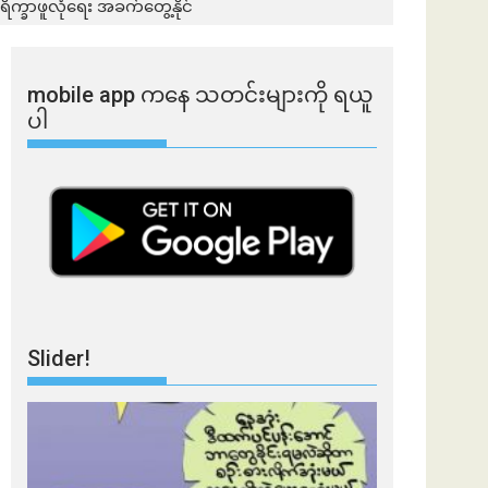
်ရိက္ခာဖူလုံရေး အခက်တွေ့နိုင်
mobile app ​​ကနေ ​​သတင်းများကို ရယူ
ပါ
Slider!