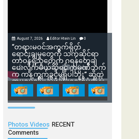
August 7, 2026
Editor Htein Lin
0
“တရားမဝင်အကွက်ရိုက်
ရောင်းချမှုတွေကို သက်ဆိုင်ရာ
တာဝန်ရှိသူတွေက ဂရန်တွေချ
ပေးလိုက်မယ်ဆိုရင် ကုမ္ပဏီဘက်
က ကန့်ကွက်ခွင့်မရှိပါဘူး” ဆိုတဲ့
အမရပူရမြို့ပြဖွံ့ဖြိုးရေးစီမံကိန်း
ဒါရိုက်တာ ဦးဇော်ရဲဝင်းနဲ့ တွေ့ဆုံ
ခြင်း
Photos Videos
RECENT
Comments