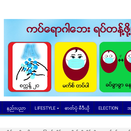
နည်းပညာ
LIFESTYLE
ဓာတ်ပုံ ဗီဒီယို
ELECTION
အ