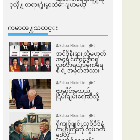
င္​လို႔ တရား႐ုံးမွာဘဲေျပာမယ္​
ကမာၻ႔သတင္း
Editor Htein Lin
0
အင်ဒိုနီးရှား သို့မဟုတ်
အရှေ့တောင်အာရှ
လစ်ဘရယ်ဒီမိုကရေ
စီ ရဲ့ အမှတ်အသား
Editor Htein Lin
0
ဗာဆိုင်းမှသည်
ငြိမ်းချမ်းရေးဆီသို့
Editor Htein Lin
0
ရှီကျင့်ဖျင်၊ သုစိဒိဒ်နဲ့
ကမ္ဘာကြီးကို လှုပ်ခတ်
စေတဲ့