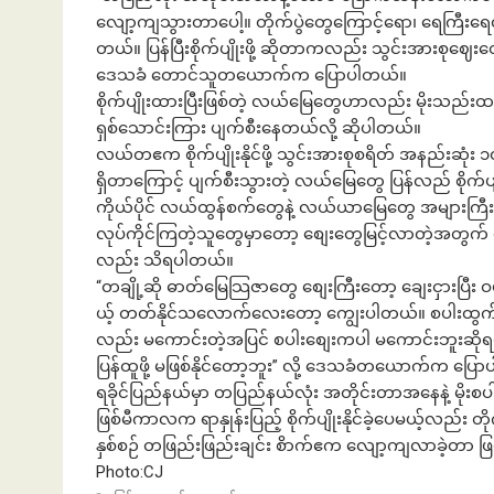
လျော့ကျသွားတာပေါ့။ တိုက်ပွဲတွေကြောင့်ရော၊ ရေကြီးရေလ
တယ်။ ပြန်ပြီးစိုက်ပျိုးဖို့ ဆိုတာကလည်း သွင်းအားစုဈ
ဒေသခံ တောင်သူတယောက်က ပြောပါတယ်။
စိုက်ပျိုးထားပြီးဖြစ်တဲ့ လယ်မြေတွေဟာလည်း မိုးသည်းထန်
ရှစ်သောင်းကြား ပျက်စီးနေတယ်လို့ ဆိုပါတယ်။
လယ်တဧက စိုက်ပျိုးနိုင်ဖို့ သွင်းအားစုစရိတ် အနည်းဆုံး ၁
ရှိတာကြောင့် ပျက်စီးသွားတဲ့ လယ်မြေတွေ ပြန်လည် စိုက်ပျ
ကိုယ်ပိုင် လယ်ထွန်စက်တွေနဲ့ လယ်ယာမြေတွေ အများကြီ
လုပ်ကိုင်ကြတဲ့သူတွေမှာတော့ စျေးတွေမြင့်လာတဲ့အတွက် 
လည်း သိရပါတယ်။
“တချို့ဆို ဓာတ်မြေသြဇာတွေ စျေးကြီးတော့ ချေးငှားပြီ
ယ့် တတ်နိုင်သလောက်လေးတော့ ကျွေးပါတယ်။ စပါးထွက်လ
လည်း မကောင်းတဲ့အပြင် စပါးစျေးကပါ မကောင်းဘူးဆိုရင
ပြန်ထူဖို့ မဖြစ်နိုင်တော့ဘူး” လို့ ဒေသခံတယောက်က ပြေ
ရခိုင်ပြည်နယ်မှာ တပြည်နယ်လုံး အတိုင်းတာအနေနဲ့ မိုးစပါးစ
ဖြစ်မီကာလက ရာနှုန်းပြည့် စိုက်ပျိုးနိုင်ခဲ့ပေမယ့်လည်း တိ
နှစ်စဉ် တဖြည်းဖြည်းချင်း စိာက်ဧက လျော့ကျလာခဲ့တာ ဖ
Photo:CJ