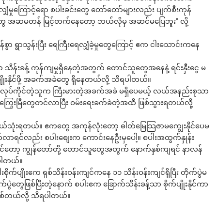
ျှံမှုကြောင့်ရော စပါးခင်းတွေ တော်တော်များလည်း ပျက်စီးကုန်
ေးတွေ အဆမတန် မြင့်တက်နေတော့ ဘယ်လိုမှ အဆင်မပြေဘူး” လို့
စွာ ရွာသွန်းပြီး ရေကြီးရေလျှံခဲ့မှုတွေကြောင့် ဧက ငါးသောင်းကနေ
၀ သိန်းခန့် ကုန်ကျမှုရှိနေတဲ့အတွက် တောင်သူတွေအနေနဲ့ ရင်းနှီးငွေ မ
ိုးနိုင်ဖို့ အခက်အခဲတွေ ရှိနေတယ်လို့ သိရပါတယ်။
းလုပ်ကိုင်တဲ့သူက ကြီးမားတဲ့အခက်အခဲ မရှိပေမယ့် လယ်အနည်းစုသာ
ကြွေးမြီတွေတင်လာပြီး ဝမ်းရေးခက်ခဲတဲ့အထိ ဖြစ်သွားရတယ်လို့
း ဝယ်သုံးရတယ်။ ဧကတွေ အကုန်လုံးတော့ ဓါတ်မြေသြဇာမကျွေးနိုင်ပေမ
ာရင်လည်း စပါးစျေးက ကောင်းနေဦးမှပေါ့။ စပါးအထွက်နှုန်း
်တော့ ကျွန်တော်တို့ တောင်သူတွေအတွက် နောက်နှစ်ကျရင် နာလန်
ာပါတယ်။
ိုက်ပျိုးဧက ရှစ်သိန်းဝန်းကျင်ကနေ ၁၁ သိန်းဝန်းကျင်ရှိပြီး တိုက်ပွဲမ
ုက်ပွဲတွေဖြစ်ပြီးတဲ့နောက် စပါးဧက ခြောက်သိန်းခန့်သာ စိုက်ပျိုးနိုင်ကာ
ြစ်တယ်လို့ သိရပါတယ်။