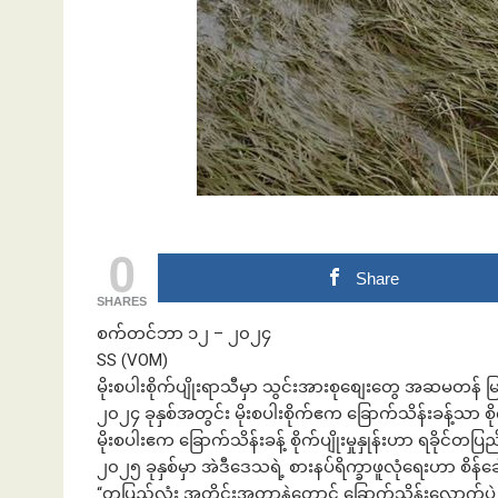
ဘဏ်နဲ့အကြွေး
0
Share
SHARES
စက်တင်ဘာ ၁၂ – ၂၀၂၄
SS (VOM)
မိုးစပါးစိုက်ပျိုးရာသီမှာ သွင်းအားစုစျေးတွေ အဆမတန် မြင
၂၀၂၄ ခုနှစ်အတွင်း မိုးစပါးစိုက်ဧက ခြောက်သိန်းခန့်သာ 
မိုးစပါးဧက ခြောက်သိန်းခန့် စိုက်ပျိုးမှုနှုန်းဟာ ရခိုင
၂၀၂၅ ခုနှစ်မှာ အဲဒီဒေသရဲ့ စားနပ်ရိက္ခာဖူလုံရေးဟာ စိ
“တပြည်လုံး အတိုင်းအတာနဲ့တောင် ခြောက်သိန်းလောက်ပဲ 