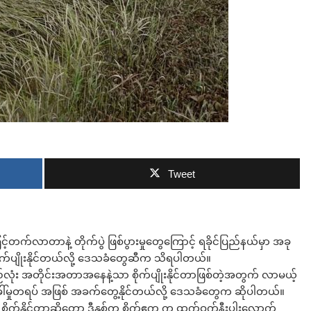
ဘာလျှော့မလဲ
Tweet
့်တက်လာတာနဲ့ တိုက်ပွဲ ဖြစ်ပွားမှုတွေကြောင့် ရခိုင်ပြည်နယ်မှာ အခု
စိုက်ပျိုးနိုင်တယ်လို့ ဒေသခံတွေဆီက သိရပါတယ်။
်တပြည်လုံး အတိုင်းအတာအနေနဲ့သာ စိုက်ပျိုးနိုင်တာဖြစ်တဲ့အတွက် လာမယ့်
န်ခေါ်မှုတရပ် အဖြစ် အခက်တွေ့နိုင်တယ်လို့ ဒေသခံတွေက ဆိုပါတယ်။
စိုက်နိုင်တာဆိုတော့ ဒီနှစ်က စိုက်ဧက က ထက်ဝက်နီးပါးလောက်