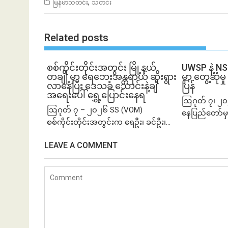
,
မြန်မာသတင်း
သတင်း
Related posts
စစ်ကိုင်းတိုင်းအတွင်း မြို့နယ်
UWSP နဲ့ N
တချို့မှာ ရေဘေးအန္တရာယ် ဆိုးရွား
မှာ တွေ့ဆု
လာနေပြီး ဒေသခံ သောင်းနဲ့ချီ
ပြန်
အရေးပေါ် ရွှေ့ပြောင်းနေရ
ဩဂုတ် ၇၊ ၂၀
ဩဂုတ် ၇ – ၂၀၂၆ SS (VOM)
နေပြည်တော်မှ
စစ်ကိုင်းတိုင်းအတွင်းက ရေဦး၊ ခင်ဦး၊...
LEAVE A COMMENT