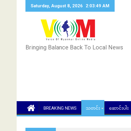
Skip
Saturday, August 8, 2026
2:03:50 AM
to
content
Bringing Balance Back To Local News
BREAKING NEWS
သတင်း
ဆောင်းပါး