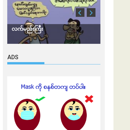
လက်မည်းကြီး
သတိ အိုမီခရ
ADS