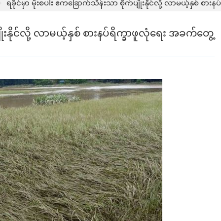
ရခိုင်မှာ မိုးစပါး ဧကခြောက်သိန်းသာ စိုက်ပျိုးနိုင်လို့ လာမယ့်နှစ် စားနပ
ုးနိုင်လို့ လာမယ့်နှစ် စားနပ်ရိက္ခာဖူလုံရေး အခက်တွေ့