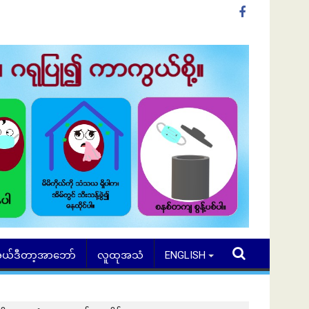
ယ်ဒီတာ့အာဘော်
လူထုအသံ
ENGLISH