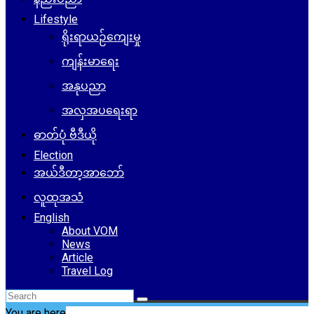
Lifestyle
ရိုးရာယဉ်ကျေးမှု
ကျန်းမာရေး
အနုပညာ
အလှအပရေးရာ
ဓာတ်ပုံ ဗီဒီယို
Election
အယ်ဒီတာ့အာဘော်
လူထုအသံ
English
About VOM
News
Article
Travel Log
You are here