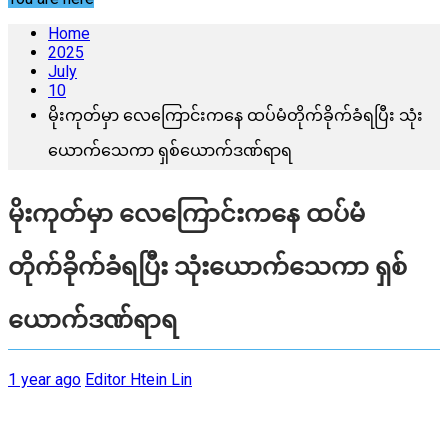
Home
2025
July
10
မိုးကုတ်မှာ လေကြောင်းကနေ ထပ်မံတိုက်ခိုက်ခံရပြီး သုံး
ယောက်သေကာ ရှစ်ယောက်ဒဏ်ရာရ
မိုးကုတ်မှာ လေကြောင်းကနေ ထပ်မံ
တိုက်ခိုက်ခံရပြီး သုံးယောက်သေကာ ရှစ်
ယောက်ဒဏ်ရာရ
1 year ago
Editor Htein Lin