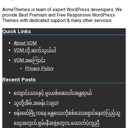
AcmeThemes is team of expert WordPress developers. We
provide Best Premium and Free Responsive WordPress
Themes with dedicated support & many other services.
Quick Links
About VOM
VOM ကို ဆက်သွယ်ပါ
VOM အကြောင်း
Privacy Policy
Recent Posts
ကျောင်းသားနှင့် မူးယစ်ဆေးဝါးအန္တရာယ်
သူတို့အိမ် အခန်း (၁၉၀)
ဗန်းမော်မြို့ကနေ မန္တလေးကိုစစ်ဘေးရှောင်နေတဲ့ပြည်သူ
တွေအတွက် ရှမ်းနီအဖွဲ့တွေက ထောက်ပံ့ကူညီ