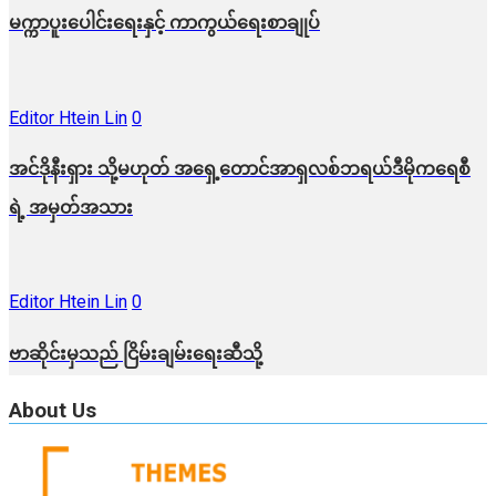
မက္ကာပူးပေါင်းရေးနှင့် ကာကွယ်ရေးစာချုပ်
Editor Htein Lin
0
အင်ဒိုနီးရှား သို့မဟုတ် အရှေ့တောင်အာရှလစ်ဘရယ်ဒီမိုကရေစီ
ရဲ့ အမှတ်အသား
Editor Htein Lin
0
ဗာဆိုင်းမှသည် ငြိမ်းချမ်းရေးဆီသို့
About Us