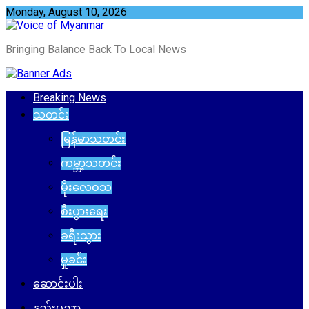
Skip
Monday, August 10, 2026
to
content
Bringing Balance Back To Local News
Breaking News
သတင်း
မြန်မာသတင်း
ကမ္ဘာ့သတင်း
မိုးလေဝသ
စီးပွားရေး
ခရီးသွား
မှုခင်း
ဆောင်းပါး
နည်းပညာ