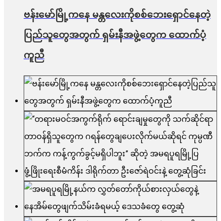
ဗန်းမော်မြို့ကနေ မန္တလေးကိုစစ်ဘေးရှောင်နေတဲ့
ပြည်သူတွေအတွက် ရှမ်းနီအဖွဲ့တွေက ထောက်ပံ့
ကူညီ