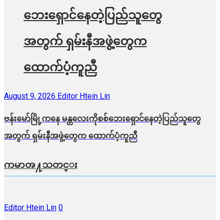
ဘေးရှောင်နေတဲ့ပြည်သူတွေ
အတွက် ရှမ်းနီအဖွဲ့တွေက
ထောက်ပံ့ကူညီ
August 9, 2026
Editor Htein Lin
ဗန်းမော်မြို့ကနေ မန္တလေးကိုစစ်ဘေးရှောင်နေတဲ့ပြည်သူတွေ
အတွက် ရှမ်းနီအဖွဲ့တွေက ထောက်ပံ့ကူညီ
ကမာၻ႔သတင္း
Editor Htein Lin
0