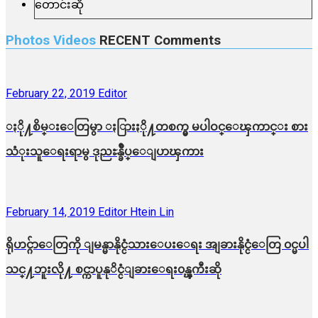
Photos Videos
RECENT
Comments
February 22, 2019
Editor
ႏို႔စိမ္းေတြမွာ ႏြားႏို႔တစက္မွ မပါဝင္ေၾကာင္း စား
သံုးသူေရးရာမွ ဒုညႊန္ခ်ဳပ္ေျပာၾကား
February 14, 2019
Editor Htein Lin
ရိုဟင္ဂ်ာေတြကို ျမန္မာနိုင္ငံသားေပးေရး အျခားနိုင္ငံေတြ ၀င္မပါ
သင္႔ဘူးလို႔ စင္ကာပူနုိင္ငံျခားေရး၀န္ၾကီးဆို