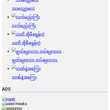
ဘာလျှော့မလဲ
လက်မည်းကြီး
သတိ အိုမီခရွန်တဲ့
ချွတ်ရမှာလား တပ်ရမှာလား
ဘဏ်နဲ့အကြွေး
ADS