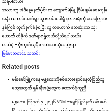
သိရပါတယ်။
အလားတူ အဲဒီနေ့မနက်ပိုင်း က ကျောက်မဲမြို့ ငြိမ်းချမ်းရေးကုန်း
အနီး ၊ ကောင်းအက်ရွာ သွားလမ်းပေါ်ရှိ နတလရုံးကို လေကြောင်း
နှစ်ကြိမ် တိုက်ခိုက်ခံခဲ့ရပြီး လူ တယောက် သေဆုံးကာ သုံး
ယောက် ထိခိုက် ဒဏ်ရာရရှိတယ်လို့သိရပါတယ်။
ဓာတ်ပုံ – မိုးကုတ်သူမိုးကုတ်သားဆုံဆည်းရာ
မြန်မာသတင်း
,
သတင်း
Related posts
ဗန်းမော်မြို့ကနေ မန္တလေးကိုစစ်ဘေးရှောင်နေတဲ့ပြည်သူ
တွေအတွက် ရှမ်းနီအဖွဲ့တွေက ထောက်ပံ့ကူညီ
မန္တလေး-ဩဂုတ် ၉-၂၀၂၆ VOM ကချင်ပြည်နယ် ဗန်းမော်
မြို့ဝန်းကျင်က တိုက်ပွဲတွေကြောင့် မန္တလေးမြို့ကိုရောက်နေ