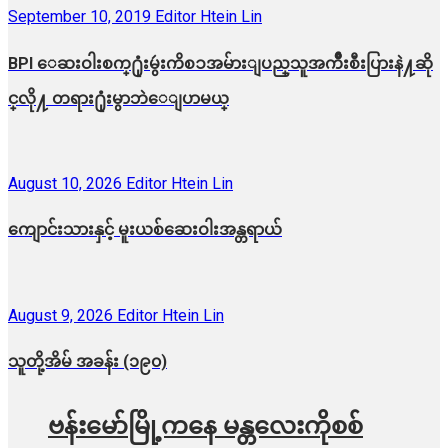
September 10, 2019
Editor Htein Lin
BPI ​ေဆးဝါးစက္​႐ုံးမွဴးကိစၥအမ်ားျပည္​သူအက်ိဳးစီးပြားနဲ႔ဆို
င္​လို႔ တရား႐ုံးမွာဘဲေျပာမယ္​
August 10, 2026
Editor Htein Lin
ကျောင်းသားနှင့် မူးယစ်ဆေးဝါးအန္တရာယ်
August 9, 2026
Editor Htein Lin
သူတို့အိမ် အခန်း (၁၉၀)
ဗန်းမော်မြို့ကနေ မန္တလေးကိုစစ်