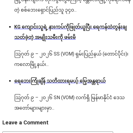
တဲ့ စစ်ဘေးရှောင်ပြည်သူ ၃၄၀...
KG ကျောင်းသူရဲ့ နားကပ်ကိုဖြုတ်ယူပြီး ရေကန်ထဲတွန်းချ
သတ်ခဲ့တဲ့ အမျိုးသမီးကို ဖမ်းမိ
ဩဂုတ် ၉ – ၂၀၂၆ SS (VOM) ရှမ်းပြည်နယ် (တောင်ပိုင်း)၊
ကလောမြို့နယ်၊...
ရေဘေးကြုံချိန် သတိထားရမယ့် မြွေအန္တရာယ်
ဩဂုတ် ၉ – ၂၀၂၆ SN (VOM) လက်ရှိ မြန်မာနိုင်ငံ ဒေသ
အတော်များများမှာ...
Leave a Comment