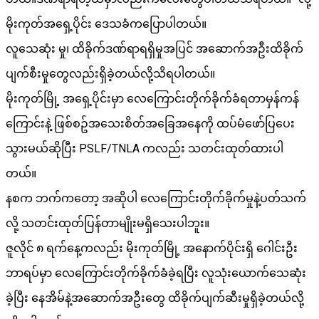
မိုးကုတ်အရှေ့ပိုင်း ဒေသခံကပြောပါတယ်။
လူသေဆုံး မှု၊ ထိခိုက်ဒဏ်ရာရရှိမှုအပြင် အဆောက်အဦးထိခိုက်
ပျက်စီးမှုတွေလည်းရှိခဲ့တယ်လို့သိရပါတယ်။
မိုးကုတ်မြို့ အရှေ့ပိုင်းမှာ လေကြောင်းတိုက်ခိုက်ခံရတာမှန်ကန်
ကြောင်းနဲ့ ဖြစ်စဥ်အသေးစိတ်အခြေအနေကို ထပ်မံဖော်ပြပေး
သွားမယ်ဆိုပြီး PSLF/TNLA ကလည်း သတင်းထုတ်ထားပါ
တယ်။
နစက ဘက်ကတော့ အဆိုပါ လေကြောင်းတိုက်ခိုက်မှုနဲ့ပတ်သက်
လို့ သတင်းထုတ်ပြန်တာမျိုးမရှိသေးပါဘူး။
ဇူလိုင် ၈ ရက်နေ့ကလည်း မိုးကုတ်မြို့ အနောက်ပိုင်းရှိ ဂေါင်းဦး
ဘာရပ်မှာ လေကြောင်းတိုက်ခိုက်ခံခဲ့ရပြီး လူသုံးယောက်သေဆုံး
ခဲ့ပြီး နေအိမ်နဲ့အဆောက်အဦးတွေ ထိခိုက်ပျက်ဆီးမှုရှိခဲ့တယ်လို့