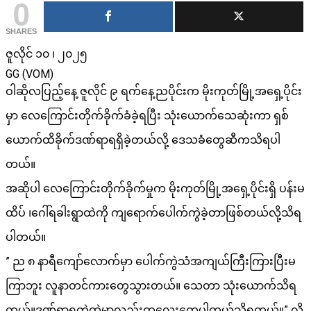
0
SHARES
ဇူလိုင် ၁၀ ၊ ၂၀၂၅
GG (VOM)
ဝါဆိုလပြည့်နေ့ ဇူလိုင် ၉ ရက်နေ့ညပိုင်းက မိုးကုတ်မြို့အရှေ့ပိုင်း
မှာ လေကြောင်းတိုက်ခိုက်ခံခဲ့ရပြီး သုံးယောက်သေဆုံးကာ ရှစ်
ယောက်ထိခိုက်ဒဏ်ရာရရှိခဲ့တယ်လို့ ဒေသခံတွေဆီကသိရပါ
တယ်။
အဆိုပါ လေကြောင်းတိုက်ခိုက်မှုက မိုးကုတ်မြို့အရှေ့ပိုင်းရှိ ပန်းမ
ထိပ် ၊ဂေါ်ရခါးရွာထဲကို ကျရောက်ပေါက်ကွဲခဲ့တာဖြစ်တယ်လို့သိရ
ပါတယ်။
” ည ၈ နာရီကျော်လောက်မှာ ပေါက်ကွဲသံအကျယ်ကြီးကြားပြီးမ
ကြာဘူး လူနာတင်ကားတွေသွားတယ်။ သေတာ သုံးယောက်သိရ
တယ်။ဒဏ်ရာရတဲ့ထဲမှာလည်းကလေးတွေပါတယ်သိရတယ်။” လို့