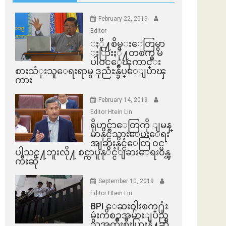
February 22, 2019
Editor
ႏို႔စိမ္းေတြမွာ
ႏြားႏို႔တစက္မွ မ
ပါဝင္ေၾကာင္း
စားသံုးသူေရးရာမွ ဒုညႊန္ခ်ဳပ္ေျပာၾ
ကား
February 14, 2019
Editor Htein Lin
ရိုဟင္ဂ်ာေတြကို ျမန္
မာနိုင္ငံသားေပးေရး
အျခားနိုင္ငံေတြ ၀င္မ
ပါသင္႔ဘူးလို႔ စင္ကာပူနုိင္ငံျခားေရး၀န္ၾ
ကီးဆို
September 10, 2019
Editor Htein Lin
BPI ​ေဆးဝါးစက္​႐ုံး
မွဴးကိစၥအမ်ားျပည္​
သူအက်ိဳးစီးပြားနဲ႔ဆို