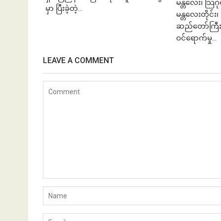
မန္တလေး၊ သြဂ
မှာ ပြီးခဲ့တဲ့...
မန္တလေးတိုင်း၊ 
ဆည်တော်ကြီး
ဝင်ရောက်မှု...
LEAVE A COMMENT