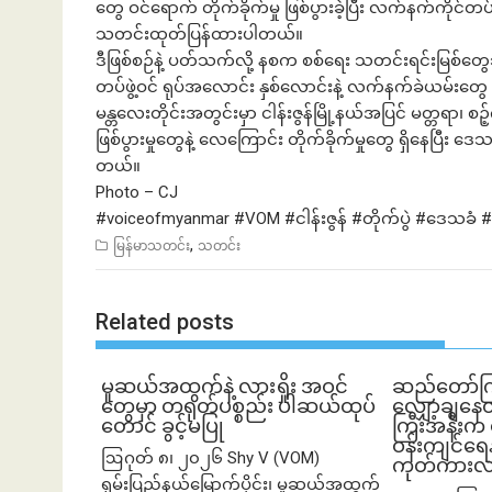
တွေ ဝင်ရောက် တိုက်ခိုက်မှု ဖြစ်ပွားခဲ့ပြီး လက်နက်ကိ
သတင်းထုတ်ပြန်ထားပါတယ်။
ဒီဖြစ်စဉ်နဲ့ ပတ်သက်လို့ နစက စစ်ရေး သတင်းရင်းမြစ်တွ
တပ်ဖွဲ့ဝင် ရုပ်အလောင်း နှစ်လောင်းနဲ့ လက်နက်ခဲယမ်းတွ
မန္တလေးတိုင်းအတွင်းမှာ ငါန်းဇွန်မြို့နယ်အပြင် မတ္တရာ၊ စဉ့်က
ဖြစ်ပွားမှုတွေနဲ့ လေကြောင်း တိုက်ခိုက်မှုတွေ ရှိနေပြီ
တယ်။
Photo – CJ
#voiceofmyanmar
#VOM
#ငါန်းဇွန်
#တိုက်ပွဲ
#ဒေသခံ
#
,
မြန်မာသတင်း
သတင်း
Related posts
မူဆယ်အထွက်နဲ့ လားရှိုး အဝင်
ဆည်တော်ကြ
တွေမှာ တရုတ်ပစ္စည်း ပါဆယ်ထုပ်
လျှော့ချနေ
တောင် ခွင့်မပြု
ကြီးအနီးက 
ဝန်းကျင်ရေနစ
ဩဂုတ် ၈၊ ၂၀၂၆ Shy V (VOM)
ကုတ်ကားလမ
ရှမ်းပြည်နယ်မြောက်ပိုင်း၊ မူဆယ်အထွက်