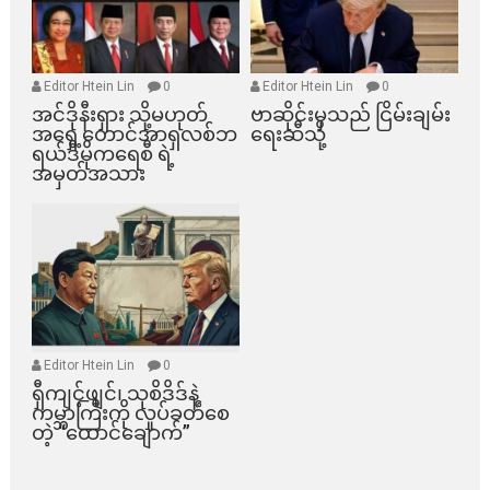
Editor Htein Lin
0
Editor Htein Lin
0
အင်ဒိုနီးရှား သို့မဟုတ်
ဗာဆိုင်းမှသည် ငြိမ်းချမ်း
အရှေ့တောင်အာရှလစ်ဘ
ရေးဆီသို့
ရယ်ဒီမိုကရေစီ ရဲ့
အမှတ်အသား
Editor Htein Lin
0
ရှီကျင့်ဖျင်၊ သုစိဒိဒ်နဲ့
ကမ္ဘာကြီးကို လှုပ်ခတ်စေ
တဲ့ “ထောင်ချောက်”