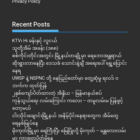
Privacy Policy
Recent Posts
KTV၊ Hi ခန်းနှင့် လူငယ်
သူတို့အိမ် အခန်း (၁၈၈)
စစ်ကိုင်းတိုင်းအတွင်း မြို့နယ်တချို့မှာ ရေဘေးအန္တရာယ်
ဆိုးရွားလာနေပြီး ဒေသခံ သောင်းနဲ့ချီ အရေးပေါ် ရွှေ့ပြောင်း
နေရ
UWSP နဲ့ NSPNC တို့ နေပြည်တော်မှာ တွေ့ဆုံမှု ရလဒ် ဝ
ဘက်က ထုတ်ပြန်
၂နှစ်​ကျော်ပိတ်ထားတဲ့ အိန္ဒိယ – မြန်မာနယ်စပ်
ကုန်သွယ်ရေး လမ်းကြောင်း ကလေး – တမူလမ်းမ ပြန်ဖွင့်
တော့မယ်
ငါးသိုင်းချောင်းမြို့နယ် အနိမ့်ပိုင်းနေရာတွေက အိမ်​တွေ
ရေနစ်မြုပ်နေ
မိုးကုတ်မြို့မှာ ရေကြီးပြီး မြေပြိုလို့ မိုးကုတ် – မန္တလေးလမ်း
မှာ ကားတွေပိတ်မိနေ