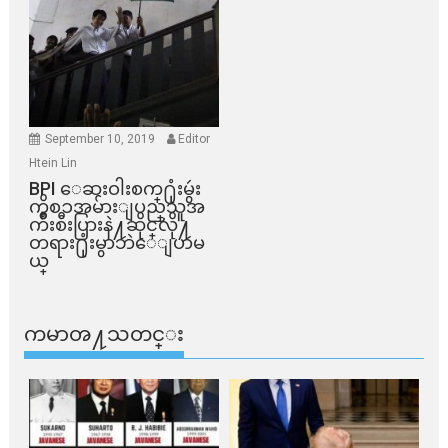
September 10, 2019
Editor
Htein Lin
BPI ​ေဆးဝါးစက္​႐ုံးမွဴး
ကိစၥအမ်ားျပည္​သူအ
က်ိဳးစီးပြားနဲ႔ဆိုင္​လို႔
တရား႐ုံးမွာဘဲေျပာမ
ယ္​
ကမာၻ႔သတင္း