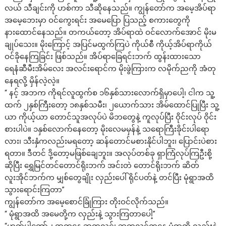
လယ် သီချင်းကို ဟစ်ကာ သီဆိုနေသည်။ ကျွန်တော်က အမေ့အိပ်ရာ
အမေ့ဘေးမှာ ဝင်ကွေးရင်း အမေပြော ပြသည့် စကားတွေကို
နားထောင်နေသည်။ တကယ်တော့ အိပ်ရာထဲ ဝင်လောက်အောင် မိုးမ
ချုပ်သေး။ မိုးကြောင့် အပြင်မထွက်ကြပဲ ကိုယ်စီ ကိုယ့်အိပ်ရာကိုယ်
ဝင်ခိုနေကြခြင်း ဖြစ်သည်။ အိပ်ရာခြေရင်းဘက် ထွန်းထားသော
ရေနံဆီမီးအိမ်လေး အလင်းရောင်က မိုးဖွဲကြားက လမိုက်ညကို အံတု
နေရလို့ မှိန်လဲ့လဲ့။
“ နင့် အဘက ကိုရင်လူထွက်စ ၁၆နှစ်သားလောက်ရှိမှာပေါ့၊ ငါက သူ့
ထက် ၂နှစ်ကြီးတော့ ၁၈နှစ်သမီး၊ ၂ယောက်သား အိမ်ထောင်ပြုပြီး သူ့
ယာ ကိုယ့်ယာ တောင်သူအလုပ်ပဲ မိဘတွေနဲ့ ကူလုပ်ပြီး ဝိုင်းလုပ် ဝိုင်း
စားပါပဲ။ ၁နှစ်လောက်နေတော့ မိုးလေမမှန်နဲ့ သရောကြီးခိုင်းပါရော
လား၊ သီးနှံကလည်းမရတော့ ဆန်တောင်မစားနိုင်ပါဘူး၊ ပြောင်းပဲစား
ရတာ။ ဒီတင် ဒို့တော့မဖြစ်ချေဘူး။ အလုပ်တစ်ခု ရှာကြံလုပ်ကြဦးစို့
ဆိုပြီး ရွှေမြင်တင်တောင်ရိုးဘက် အင်းတဲ တောင်ရိုးဘက် ဆိတ်
လူးအိုင်ဘက်က မျှစ်တွေချိုး လှည်းပေါ် ရိုင်ပတ်နဲ့ တင်ပြီး မုံရွာအထိ
သွားရောင်းကြတာ”
ကျွန်တော်က အမေ့စောင်ခြုံကြား တိုးဝင်လိုက်သည်။
“ မုံရွာအထိ အမေတို့က လှည်းနဲ့ သွားကြတာပေါ့”