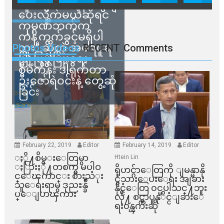
သူတွေက ဂရန်တွေချ
ပေးလိုက်မယ်ဆိုရင်
ကုမ္ပဏီဘက်က
ကန့်ကွက်ခွင့်မရှိပါ
ဘူး” ဆိုတဲ့ အမရပူရ
Photos Videos
RECENT
Comments
မြို့ပြဖွံ့ဖြိုးရေး
စီမံကိန်း ဒါရိုက်တာ
ဦးဇော်ရဲဝင်းနဲ့ တွေ့ဆုံ
ခြင်း
February 22, 2019
Editor
February 14, 2019
Editor
ႏို႔စိမ္းေတြမွာ
Htein Lin
ႏြားႏို႔တစက္မွ မပါဝ
ရိုဟင္ဂ်ာေတြကို ျမန္မာနို
င္ေၾကာင္း စားသံုး
င္ငံသားေပးေရး အျခား
သူေရးရာမွ ဒုညႊန္ခ်ဳ
နိုင္ငံေတြ ၀င္မပါသင္႔ဘူး
ပ္ေျပာၾကား
လို႔ စင္ကာပူနုိင္ငံျခားေ
ရး၀န္ၾကီးဆို