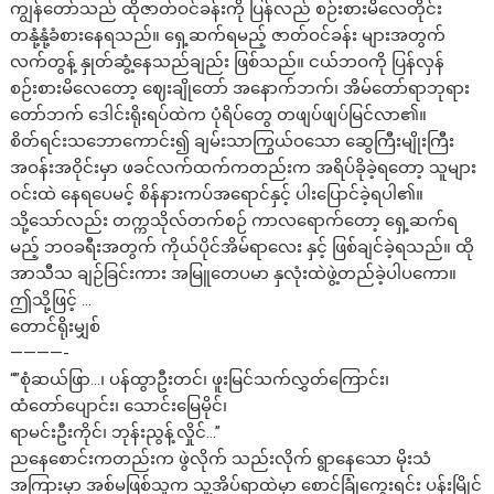
ကျွန်တော်သည် ထိုဇာတ်ဝင်ခန်းကို ပြန်လည် စဉ်းစားမိလေတိုင်း
တနုံ့နုံ့ခံစားနေရသည်။ ရှေ့ဆက်ရမည့် ဇာတ်ဝင်ခန်း များအတွက်
လက်တွန့် နှုတ်ဆွံ့နေသည်ချည်း ဖြစ်သည်။ ငယ်ဘဝကို ပြန်လှန်
စဉ်းစားမိလေတော့ ဈေးချိုတော် အနောက်ဘက်၊ အိမ်တော်ရာဘုရား
တော်ဘက် ဒေါင်းရိုးရပ်ထဲက ပုံရိပ်တွေ တဖျပ်ဖျပ်မြင်လာ၏။
စိတ်ရင်းသဘောကောင်း၍ ချမ်းသာကြွယ်ဝသော ဆွေကြီးမျိုးကြီး
အဝန်းအဝိုင်းမှာ ဖခင်လက်ထက်ကတည်းက အရိပ်ခိုခဲ့ရတော့ သူများ
ဝင်းထဲ နေရပေမင့် စိန်နားကပ်အရောင်နှင့် ပါးပြောင်ခဲ့ရပါ၏။
သို့သော်လည်း တက္ကသိုလ်တက်စဉ် ကာလရောက်တော့ ရှေ့ဆက်ရ
မည့် ဘဝခရီးအတွက် ကိုယ်ပိုင်အိမ်ရာလေး နှင့် ဖြစ်ချင်ခဲ့ရသည်။ ထို
အာသီသ ချဉ်ခြင်းကား အမြူတေပမာ နှလုံးထဲဖွဲ့တည်ခဲ့ပါပကော။
ဤသို့ဖြင့် …
တောင်ရိုးမျှစ်
————-
“”စုံဆယ်ဖြာ…၊ ပန်ထွာဦးတင်၊ ဖူးမြင်သက်လွှတ်ကြောင်း၊
ထံတော်ပျောင်း၊ သောင်းမြေမိုင်၊
ရာမင်းဦးကိုင်၊ ဘုန်းညွန့်လှိုင်…”
ညနေစောင်းကတည်းက ဖွဲလိုက် သည်းလိုက် ရွာနေသော မိုးသံ
အကြားမှာ အစ်မဖြစ်သူက သူ့အိပ်ရာထဲမှာ စောင်ခြုံကွေးရင်း ပန်းမြိုင်