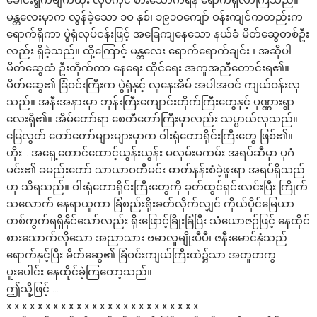
ခေါင်းရွက်ဗျက်ထိုး လုပ်ကိုင် စားသောက်ရန် ရောက်ရှိလာကြသည်။
မန္တလေးမှာက လွန်ခဲ့သော ၁ဝ နှစ်၊ ၁၉၁ဝကျော် ဝန်းကျင်ကတည်းက
ရောက်ရှိကာ ပွဲရုံလုပ်ငန်းဖြင့် အခြေကျနေသော နယ်ခံ မိတ်ဆွေတစ်ဦး
လည်း ရှိခဲ့သည်။ ထို့ကြောင့် မန္တလေး ရောက်ရောက်ချင်း ၊ အဆိုပါ
မိတ်ဆွေထံ ဦးတိုက်ကာ နေရေး ထိုင်ရေး အကူအညီတောင်းရ၏။
မိတ်ဆွေ၏ ခြံဝင်းကြီးက ပွဲရုံနှင့် လူနေအိမ် အပါအဝင် ကျယ်ဝန်းလှ
သည်။ အနီးအနားမှာ ဘုန်းကြီးကျောင်းတိုက်ကြီးတွေနှင့် ပုဏ္ဏားရွာ
လေးရှိ၏။ အိမ်တော်ရာ စေတီတော်ကြီးမှာလည်း သပ္ပာယ်လှသည်။
မြေလွတ် တော်တော်များများမှာက ဝါးရုံတောရိုင်းကြီးတွေ ဖြစ်၏။
ဟိုး… အရှေ့တောင်ထောင့်ယွန်းယွန်း မလှမ်းမကမ်း အရပ်ဆီမှာ ပုဂံ
မင်း၏ ခမည်းတော် သာယာဝတီမင်း ဓာတ်နန်းစံခဲ့ဖူးရာ အရပ်ရှိသည်
ဟု သိရသည်။ ဝါးရုံတောရိုင်းကြီးတွေကို ခုတ်ထွင်ရှင်းလင်းပြီး ကြိုက်
သလောက် နေရာယူကာ ခြံစည်းရိုးခတ်လိုက်လျှင် ကိုယ်ပိုင်မြေယာ
တစ်ကွက်ရရှိနိုင်သော်လည်း ရိုးဖြောင့်ခြိုးခြံပြီး သံယောဇဉ်ဖြင့် နေထိုင်
စားသောက်လိုသော အညာသား ဗမာလူမျိုးပီပီ၊ ဇနီးမောင်နှံသည်
ရောက်နှင့်ပြီး မိတ်ဆွေ၏ ခြံဝင်းကျယ်ကြီးထဲ၌သာ အတူတကွ
ပူးပေါင်း နေထိုင်ခဲ့ကြတော့သည်။
ဤသို့ဖြင့် …
x x x x x x x x x x x x x x x x x x x x x x x x x