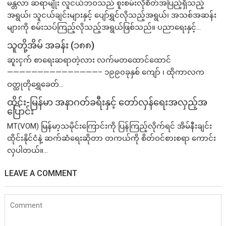
မန္တလာ ဆရာမျိုး လူငယ်ဘဝသည် စူးစမ်းလိုစိတ်အပြည့်ရှိသည့်
အရွယ်၊ သူငယ်ချင်းများနှင့် ပျော်ရွှင်လိုသည့်အရွယ်၊ အသစ်အဆန်း
များကို စမ်းသပ်ကြည့်လိုသည့်အရွယ်ဖြစ်သည်။ ပညာရေးနှင့်...
သူတို့အိမ် အခန်း (၁၈၈)
ဆူးငှက် စာရေးဆရာတဲ့လား လက်မတထောင်ထောင်
———————————————– ၁၉၉၀ခုနှစ် ကျော် ၊ ထိုကာလက
ဝတ္ထုတိုရွှေခေတ်...
ထိုင်း-မြန်မာ အနာဂတ်ခရီးနှင့် တော်လှန်ရေးအလှည့်အ
ပြောင်း
MT(VOM) ​မြန်မာ့သမိုင်းကြောင်းကို ပြန်ကြည့်လိုက်ရင် အိမ်နီးချင်း
ထိုင်းနိုင်ငံနဲ့ ဆက်ဆံရေးဆိုတာ တကယ်ကို စိတ်ဝင်စားစရာ ကောင်း
လှပါတယ်။...
LEAVE A COMMENT