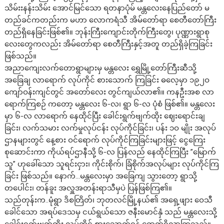
သိမ်းးနန်းသိမ်း အောင်မြင်သော ရတနာပုံမ် မန္တလေးနေပြည်တော် မ
တည်ခင်ကတည်းက မဟာ လောကရံသီ အိမ်တော်ရာ စေတီတော်ကြီး
တည်ရှိနေခြင်းဖြစ်၏။ ဘုန်းကြီးကျောင်းတိုက်ကြီးတွေ၊ ပုဏ္ဏားရွာစု
လေးတွေကလည်း အိမ်တော်ရာ စေတီကြီးနှင့်အတူ တည်ရှိခဲ့ကြခြင်း
ဖြစ်သည်။
အညာကျေးလက်တောရွာများမှ မန္တလေး ရွှေမြို့တော်ကြီးဆီသို့
အခြေချ လာရောက် လုပ်ကိုင် စားသောက် ကြခြင်း ဓလေ့မှာ ၁၉၂ဝ
ကျော်ဝန်းကျင်တွင် အတော်လေး တွင်ကျယ်လာ၏။ ကနဦးအစ လာ
ရောက်ကြစဉ် ကတော့ မန္တလေး ၆-လ၊ ရွာ ၆-လ ပုံစံ ဖြစ်၏။ မန္တလေး
မှာ ၆-လ လာရောက် နေထိုင်ပြီး ခေါင်းရွက်ဗျက်ထိုး ဈေးရောင်းချ
ခြင်း၊ လက်သမား လက်မှုလုပ်ငန်း လုပ်ကိုင်ခြင်း၊ ပန်း ၁ဝ မျိုး အလုပ်
ဌာနများတွင် နေ့စား ဝင်ရောက် လုပ်ကိုင်ကြခြင်းများဖြင့် ငွေကြေး
စုဆောင်းကာ ကိုယ်ရပ်ဌာနီသို့ ၆-လ ပြန်လည် နေထိုင်ကြပြီး ”မြောက်
သူ” ဟုခေါ်သော သူရင်းငှား၊ ကိုင်းစိုက်၊ ခြံစိုက်အလုပ်များ လုပ်ကိုင်ကြ
ခြင်း ဖြစ်သည်။ နောက်…မန္တလေးမှာ အခြေကျ သွားတော့ ရွာသို့
တပေါင်း၊ တန်ခူး အလှူအတန်းရာသီမှပဲ ပြန်ဖြစ်ကြ၏။
သည်တုန်းက..မုံရွာ ဒိစတြိတ်၊ ဘုတလင်မြို့နယ်၏ အရှေ့ဖျား ဝေသီ
ခေါင်သော အရပ်ဒေသမှ ငယ်ရွယ်သော ဇနီးမောင်နှံ သည် မန္တလေးသို့