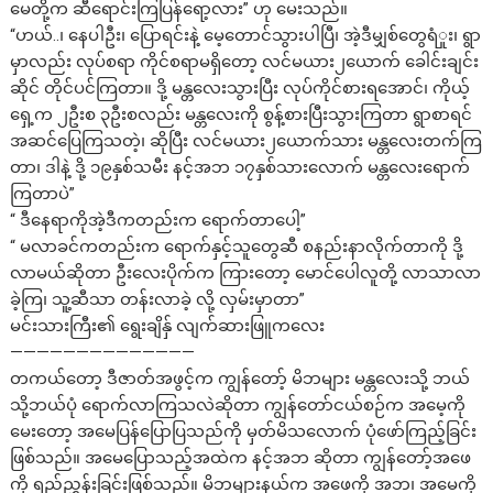
မေတို့က ဆီရောင်းကြပြန်ရော့လား” ဟု မေးသည်။
“ဟယ်..၊ နေပါဦး၊ ပြောရင်းနဲ့ မေ့တောင်သွားပါပြီ၊ အဲ့ဒီမျှစ်တွေရံှုး၊ ရွာ
မှာလည်း လုပ်စရာ ကိုင်စရာမရှိတော့ လင်မယား၂ယောက် ခေါင်းချင်း
ဆိုင် တိုင်ပင်ကြတာ။ ဒို့ မန္တလေးသွားပြီး လုပ်ကိုင်စားရအောင်၊ ကိုယ့်
ရှေ့က ၂ဦးစ ၃ဦးစလည်း မန္တလေးကို စွန့်စားပြီးသွားကြတာ ရွာစာရင်
အဆင်ပြေကြသတဲ့၊ ဆိုပြီး လင်မယား၂ယောက်သား မန္တလေးတက်ကြ
တာ၊ ဒါနဲ့ ဒို့ ၁၉နှစ်သမီး နင့်အဘ ၁၇နှစ်သားလောက် မန္တလေးရောက်
ကြတာပဲ”
“ ဒီနေရာကိုအဲ့ဒီကတည်းက ရောက်တာပေါ့”
“ မလာခင်ကတည်းက ရောက်နှင့်သူတွေဆီ စနည်းနာလိုက်တာကို ဒို့
လာမယ်ဆိုတာ ဦးလေးပိုက်က ကြားတော့ မောင်ပေါလူတို့ လာသာလာ
ခဲ့ကြ၊ သူ့ဆီသာ တန်းလာခဲ့ လို့ လှမ်းမှာတာ”
မင်းသားကြီး၏ ရွေးချိန်ှ လျက်ဆားဖြူကလေး
——————————————
တကယ်တော့ ဒီဇာတ်အဖွင့်က ကျွန်တော့် မိဘများ မန္တလေးသို့ ဘယ်
သို့ဘယ်ပုံ ရောက်လာကြသလဲဆိုတာ ကျွန်တော်ငယ်စဉ်က အမေ့ကို
မေးတော့ အမေပြန်ပြောပြသည်ကို မှတ်မိသလောက် ပုံဖော်ကြည့်ခြင်း
ဖြစ်သည်။ အမေပြောသည့်အထဲက နင့်အဘ ဆိုတာ ကျွန်တော့်အဖေ
ကို ရည်ညွှန်းခြင်းဖြစ်သည်။ မိဘများနယ်က အဖေကို အဘ၊ အမေကို