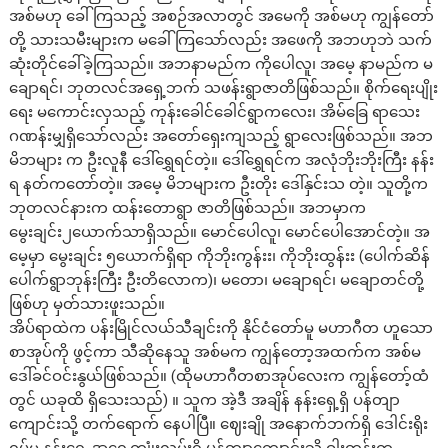
အစ်မဟု ခေါ်ကြသည့် အစဉ်အလာတွင် အမေကို အစ်မဟု ကျွန်တော်
တို့ သားသမီးများက မခေါ်ကြသော်လည်း အဖေကို အဘဟုဘဲ သက်
ဆုံးတိုင်ခေါ်ခဲ့ကြသည်။ အဘနာမည်က ကိုပေါလူ၊ အမေ့ နာမည်က မ
ချောရင်၊ ဘုတလင်အရှေ့ဘက် သဖန်းရွာဇာတိဖြစ်သည်။ စိုက်ရေးပျိုး
ရေး မကောင်းလှသည့် ကုန်းခေါင်ခေါင်ရွာကလေး၊ အိမ်ခြေ ရာသေး
ဂဏန်းမျှရှိသော်လည်း အတော်ရှေးကျသည့် ရွာလေးဖြစ်သည်။ အဘ
မိဘများ က ဦးလူနီ ဒေါ်ရွှေရင်တဲ့။ ဒေါ်ရွှေရင်က အလုံဘိုးဘိုးကြီး နန်း
ရ နတ်ကတော်တဲ့။ အမေ့ မိဘများက ဦးတိုး ဒေါ်နှင်းသ တဲ့။ သူတို့က
ဘုတလင်နားက ထန်းတောရွာ ဇာတိဖြစ်သည်။ အဘမှာက
မွေးချင်း၂ယောက်သာရှိသည်။ မောင်ပေါလူ၊ မောင်ပေါအောင်တဲ့။ အ
မေ့မှာ မွေးချင်း ၅ယောက်ရှိရာ ကိုဘိုးကွန်းး၊ ကိုဘိုးထွန်းး (ပေါက်ဆိန်
ပေါက်ရွာဘုန်းကြီး ဦးတိလောက)၊ မတော၊ မချောရင်၊ မချောတင်တို့
ဖြစ်ဟု မှတ်သားဖူးသည်။
အိပ်ရာထဲက ပန်းမြိုင်လယ်သီချင်းကို နိုင်ငံတော်မူ မဟာဂီတ ဟူသော
စာအုပ်ကို ဖွင့်ကာ သီဆိုနေသူ အစ်မက ကျွန်တော့အထက်က အစ်မ
ဒေါ်ခင်ဝင်းနွယ်ဖြစ်သည်။ (ထိုမဟာဂီတစာအုပ်လေးက ကျွန်တော့်ထံ
တွင် ယခုထိ ရှိသေးသည်) ။ သူက အဲ့ဒီ အချိန် နန်းရှေ့ရှိ ပန်တျာ
ကျောင်းသို့ တက်ရောက် နေပါပြီ။ ဈေးချို အနောက်ဘက်ရှိ ဒေါင်းရိုး