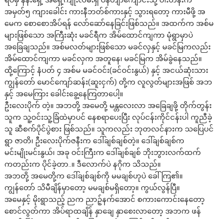
ရပ်မှ နန်းရှေ့ အရှေ့ကျုံးလမ်းရှိ ပန်တျာကျောင်းသို့ ဝါးတန်းက
အမှတ်၅ ကျားခေါင်း ကားနီဘတ်စ်ကားနှင့် သွားရတော့ ကားမီဖို့ အ
မေက စောစောအိပ်ရန် လော်ဆော်နေခြင်းဖြစ်သည်။ အထက်က အစ်မ
များဖြစ်သော အကြီးဆုံး မခင်ရီက အိမ်ထောင်ကျကာ မုံရွာမှာပဲ
အခြေချသည်။ အစ်မလတ်များဖြစ်သော မခင်လှနှင့် မခင်မြကလည်း
အိမ်ထောင်ကျကာ မခင်လှက အတူနေ၊ မခင်မြက အိမ်ခွဲနေသည်။
ထို့ကြောင့် နံပတ် ၄ အစ်မ မခင်ဝင်း(ခင်ဝင်းနွယ်) နှင့် အငယ်ဆုံးသား
ကျွန်တော် မောင်ကျော်ဆန်း(ဆူးငှက်) တို့က လူလွတ်များအဖြစ် အဘ
နှင့် အမေကြား ခေါင်းခွေ့နေကြတာပေါ့။
ဦးလေးပိုက် တဲ့။ အဘတို့ အမေတို့ မန္တလေးလာ အခြေချဖို့ တိုက်တွန်း
သူက သူ့ဝင်းသူ့ခြံထဲမှာပင် နေစရာပေးပြီး လုပ်ငန်းကိုင်ငန်းပါ ကူညီခဲ့
သူ ဆီစက်ပိုင်ပွဲစား ဖြစ်သည်။ သူကလည်း ဘုတလင်နားက သပြေပင်
ရွာ ဇာတိ၊ ဦးလေးပိုက်ဇနီးက ဒေါ်ချစ်ချစ်တဲ့။ ဒေါ်ချစ်ချစ်က
မင်းမျိုးမင်းနွယ်၊ အခု ဝင်းကြီးက ဒေါ်ချစ်ချစ် ဘိုးဘွားလက်ထက်
ကတည်းက ပိုင်ခဲ့တာ..။ ဒီလောက်ပဲ နဂိုက သိသည်။
အဘတို့ အမေတို့က ဒေါ်ချစ်ချစ်ကို မမချစ်ဟုပဲ ခေါ်ကြ၏။
ကျွန်တော် သိမီချိန်မှာတော့ မမချစ်မရှိတော့။ ကွယ်လွန်ပြီ။
အမေနှင့် မိုးရွာသည့် ညက ညာဉ့်နက်အောင် စကားကောင်းနေတော့
စောင်လွတ်ကာ အိပ်ရာထချိန် နှာချေ နှာစေးလာတော့ အဘက ဖန်