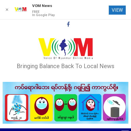
VOM News
✕
VIEW
FREE
In Google Play
Skip
to
content
Bringing Balance Back To Local News