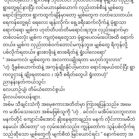
“ဟုတ်ပါ့တော်..၊ ရွာကနေ ဘုတလင်၊ ဘုတလင်ကနေ မုံရွာထိ လှည်းနဲ့
ရွာတွေ့ရင်နားပြီး လင်မယားနှစ်ယောက် လှည်းတစ်စီးနဲ့ မျှစ်တွေ
ရောင်းကြတာ။ ရွာကထွက်ချိန်မှာတော့ မျှစ်တွေက လတ်သေးတယ်။
ရေကန်တွေ့ရင် ရေလေး ဖျန်းလိုက်၊ ရှေ့ခရီးဆက်လိုက်နဲ့ မုံရွာသာ
ရောက်ရော မျှစ်က ဟုတ်တိပတ်တိမရောင်းရဘူး။ လှည်းနောက်မှာ
တစ်လမ်းလုံး မျှစ်က ကျတဲ့ရေတွေသာ မုံရွာပေလမ်းပေါ်အထိ ရောက်
တယ်။ မျှစ်က လှည်းတစ်ဝက်တောင်မကုန်ဘူး။ မျှစ်တွေ ရိကုန်လို့
ပစ်လိုက်ရတယ်။ နွားစာဖိုးနဲ့ စားစရိတ်နဲ့ ရှုံးပါလေရော”
“ အမေကလဲ၊ မျှစ်တွေက အလကားချိုးရတာ မဟုတ်ဘူးလား၊”
“ဟဲ့..ဒို့နှစ်ယောက်ထဲနဲ့ အကုန်ချိုးနိုင်ပါ့မလား၊ ရောင်းရမယ်ထင်ပြီး ရွာ
ကလူငှားနဲ့ ချိုးရတာလေ..၊ အဲ့ဒီ စရိတ်တွေပါ ရှုံးတာဟဲ့”
ညာနန်းနတ်ကယ်သွင်၊
လေယာဉ်ပျံ၊ တိမ်ယံတောင်စွယ်၊
မိုးလယ်ဝေယန်ဖျား..
အစ်မ သီချင်းသံကို အမေ့စကားအတိတ်မှာ ကြားရပြန်သည်။ အမေ
က မအိပ်သေးသော အစ်မဖြစ်သူကို “ဟဲ့ .. ခင်ဝင်း မအိပ်သေးဘူးလား၊
မနက်တိုင် ကျောင်းမီအောင် နှိုးနေရတာချည်း၊ မနက် လိုင်းကားမမီဘဲ
နေမယ်၊ အိပ်တော့” ဟု လှမ်းအော်သည်။ ကျွန်တော်က သွန်ပစ်လိုက်ရ
သည်ဆိုသော မျှစ်တွေကို မျက်စိထဲ မြင်ယောင်ရင်း “ နောက်တော့ အ