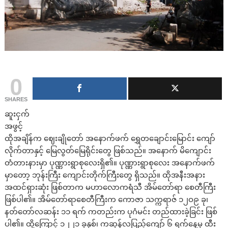
0
SHARES
ဆူးငှက်
အဖွင့်
ထိုအချိန်က ဈေးချိုတော် အနောက်ဖက် ရွှေတချောင်းမြောင်း ကျော်
လိုက်တာနှင့် မြေလွတ်မြေရိုင်းတွေ ဖြစ်သည်။ အနောက် မိကျောင်း
တံတားနားမှာ ပုဏ္ဏားရွာစုလေးရှိ၏။ ပုဏ္ဏားရွာစုလေး အနောက်ဖက်
မှာတော့ ဘုန်းကြီး ကျောင်းတိုက်ကြီးတွေ ရှိသည်။ ထိုအနီးအနား
အထင်ရှားဆုံး ဖြစ်တာက မဟာလောကရံသီ အိမ်တော်ရာ စေတီကြီး
ဖြစ်ပါ၏။ အိမ်တော်ရာစေတီကြီးက ကောဇာ သက္ကရာဇ် ၁၂ဝ၉ ခု၊
နတ်တော်လဆန်း ၁၁ ရက် ကတည်းက ပုဂံမင်း တည်ထားခဲ့ခြင်း ဖြစ်
ပါ၏။ ထို့ကြောင့် ၁၂၂၁ ခုနှစ်၊ ကဆုန်လပြည့်ကျော် ၆ ရက်နေ့မှ ထီး