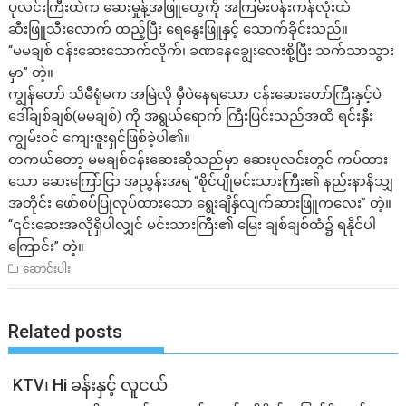
ပုလင်းကြီးထဲက ဆေးမှုန့်အဖြူတွေကို အကြမ်းပန်းကန်လုံးထဲ
ဆီးဖြူသီးလောက် ထည့်ပြီး ရေနွေးဖြူနှင့် သောက်ခိုင်းသည်။
“မမချစ် ငန်းဆေးသောက်လိုက်၊ ခဏနေချွေးလေးစို့ပြီး သက်သာသွား
မှာ” တဲ့။
ကျွန်တော် သိမီရုံမက အမြဲလို မှီဝဲနေရသော ငန်းဆေးတော်ကြီးနှင့်ပဲ
ဒေါ်ချစ်ချစ်(မမချစ်) ကို အရွယ်ရောက် ကြီးပြင်းသည်အထိ ရင်းနှီး
ကျွမ်းဝင် ကျေးဇူးရှင်ဖြစ်ခဲ့ပါ၏။
တကယ်တော့ မမချစ်ငန်းဆေးဆိုသည်မှာ ဆေးပုလင်းတွင် ကပ်ထား
သော ဆေးကြော်ငြာ အညွှန်းအရ “စိုင်ပျိုမင်းသားကြီး၏ နည်းနာနိသျှ
အတိုင်း ဖော်စပ်ပြုလုပ်ထားသော ရွေးချိန်ှလျက်ဆားဖြူကလေး” တဲ့။
“၎င်းဆေးအလိုရှိပါလျှင် မင်းသားကြီး၏ မြေး ချစ်ချစ်ထံ၌ ရနိုင်ပါ
ကြောင်း” တဲ့။
ဆောင်းပါး
Related posts
KTV၊ Hi ခန်းနှင့် လူငယ်