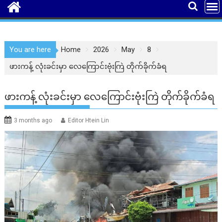
You are here
Home
2026
May
8
ဖားကန့် လုံးခင်းမှာ လေကြောင်းဗုံးကြဲ တိုက်ခိုက်ခံရ
ဖားကန့် လုံးခင်းမှာ လေကြောင်းဗုံးကြဲ တိုက်ခိုက်ခံရ
3 months ago
Editor Htein Lin