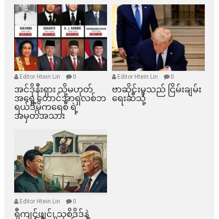
Editor Htein Lin
0
Editor Htein Lin
0
အင်ဒိုနီးရှား သို့မဟုတ်
ဗာဆိုင်းမှသည် ငြိမ်းချမ်း
အရှေ့တောင်အာရှလစ်ဘ
ရေးဆီသို့
ရယ်ဒီမိုကရေစီ ရဲ့
အမှတ်အသား
Editor Htein Lin
0
ရှီကျင့်ဖျင်၊ သုစိဒိဒ်နဲ့