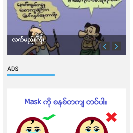
လက်မည်းကြီး
သတ
ADS