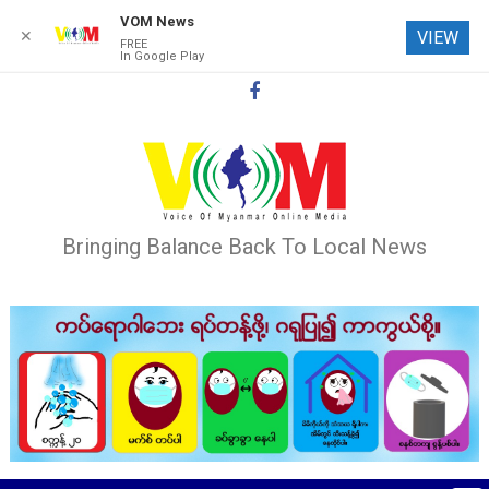
VOM News
✕
VIEW
FREE
In Google Play
Skip
to
content
Bringing Balance Back To Local News