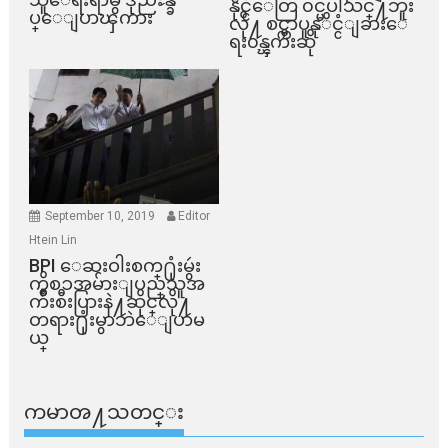
နိုင္ငံေတြ ၀င္မပါသင္႔ဘူး
ပ္ေျပာၾကား
လို႔ စင္ကာပူနုိင္ငံျခားေ
ရး၀န္ၾကီးဆို
September 10, 2019
Editor
Htein Lin
BPI ​ေဆးဝါးစက္​႐ုံးမွဴး
ကိစၥအမ်ားျပည္​သူအ
က်ိဳးစီးပြားနဲ႔ဆိုင္​လို႔
တရား႐ုံးမွာဘဲေျပာမ
ယ္​
ကမာၻ႔သတင္း