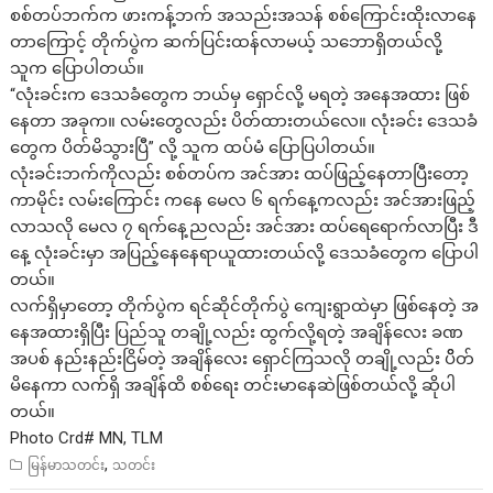
စစ်တပ်ဘက်က ဖားကန့်ဘက် အသည်းအသန် စစ်ကြောင်းထိုးလာနေ
တာကြောင့် တိုက်ပွဲက ဆက်ပြင်းထန်လာမယ့် သဘောရှိတယ်လို့
သူက ပြောပါတယ်။
“လုံးခင်းက ​ဒေသခံ​တွေက ဘယ်မှ ရှောင်လို့ မရတဲ့ အ​နေအထား ဖြစ်​
နေတာ အခုက။ လမ်း​တွေလည်း ပိတ်ထားတယ်​လေ။ လုံးခင်း ​ဒေသခံ​
တွေက ပိတ်မိသွားပြီ” လို့ သူက ထပ်မံ ပြောပြပါတယ်။
လုံးခင်းဘက်ကိုလည်း စစ်​တပ်က အင်အား ထပ်ဖြည့်​နေတာပြီး​တော့
ကာမိုင်း လမ်း​ကြောင်း က​နေ မေလ ၆ ရက်နေ့ကလည်း အင်အားဖြည့်
လာသလို မေလ ၇ ရက်နေ့ညလည်း အင်အား ထပ်​ရေရောက်လာပြီး ဒီ​
နေ့ လုံးခင်းမှာ အပြည့်​နေနေရာယူထားတယ်လို့ ဒေသခံတွေက ပြောပါ
တယ်။
လက်ရှိမှာ​တော့ တိုက်ပွဲက ရင်ဆိုင်တိုက်ပွဲ ​ကျေးရွာထဲမှာ ဖြစ်​နေတဲ့ အ​
နေအထားရှိပြီး ပြည်သူ တချို့လည်း ထွက်လို့ရတဲ့ အချိန်​လေး ခဏ
အပစ် နည်းနည်းငြိမ်တဲ့ အချိန်​လေး​ ရှောင်ကြသလို တချို့လည်း ပိိတ်
မိ​နေကာ လက်ရှိ အချိန်ထိ စစ်​ရေး တင်းမာ​နေဆဲ​ဖြစ်တယ်လို့ ဆိုပါ
တယ်။
Photo Crd# MN, TLM
,
မြန်မာသတင်း
သတင်း