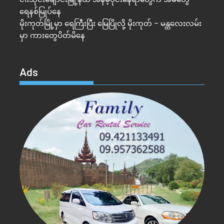
ရေနစ်မြုပ်နေ
မိုးကုတ်မြို့မှာ ရေကြီးပြီး မြေပြိုလို့ မိုးကုတ် – မန္တလေးလမ်း
မှာ ကားတွေပိတ်မိနေ
Ads