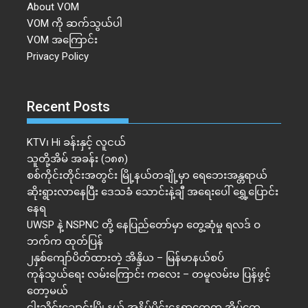
About VOM
VOM ကို ဆက်သွယ်ပါ
VOM အကြောင်း
Privacy Policy
Recent Posts
KTV၊ Hi ခန်းနှင့် လူငယ်
သူတို့အိမ် အခန်း (၁၈၈)
စစ်ကိုင်းတိုင်းအတွင်း မြို့နယ်တချို့မှာ ရေဘေးအန္တရာယ်
ဆိုးရွားလာနေပြီး ဒေသခံ သောင်းနဲ့ချီ အရေးပေါ် ရွှေ့ပြောင်း
နေရ
UWSP နဲ့ NSPNC တို့ နေပြည်တော်မှာ တွေ့ဆုံမှု ရလဒ် ဝ
ဘက်က ထုတ်ပြန်
၂နှစ်​ကျော်ပိတ်ထားတဲ့ အိန္ဒိယ – မြန်မာနယ်စပ်
ကုန်သွယ်ရေး လမ်းကြောင်း ကလေး – တမူလမ်းမ ပြန်ဖွင့်
တော့မယ်
ငါးသိုင်းချောင်းမြို့နယ် အနိမ့်ပိုင်းနေရာတွေက အိမ်​တွေ