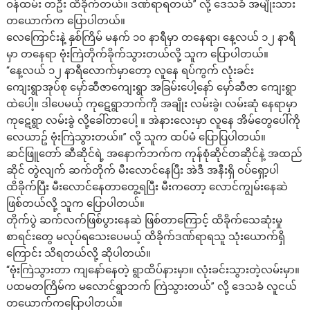
ဝန်ထမ်း တ​ဦး ထိခိုက်တယ်။ ဒဏ်ရာရတယ်” လို့ ဒေသခံ အမျိုးသား
တယောက်က ပြောပါတယ်။
လေကြောင်းနဲ့ နှစ်ကြိမ် မနက် ၁၀ နာရီမှာ တနေရာ၊ နေ့လယ် ၁၂ နာရီ
မှာ တနေရာ ဗုံးကြဲတိုက်ခိုက်သွားတယ်လို့ သူက ပြောပါတယ်။
“နေ့လယ် ၁၂ နာရီ​လောက်မှာ​တော့ လူ​နေ ရပ်ကွက် လုံးခင်း​
ကျေးရွာအုပ်စု ​မှော်ဆီဇာ​ကျေးရွာ အခြမ်း​ပေါ့​နော် ​မှော်ဆီဇာ ​ကျေးရွာ​
ထဲပေါ့။ ဒါ​ပေမယ့် ကု​ဋေရွာဘက်ကို အချိုး လမ်းခွဲ၊ လမ်းဆုံ ​နေရာမှာ
ကု​ဋေရွာ လမ်းခွဲ လို့​ခေါ်တာ​ပေါ့ ။ အဲနား​လေးမှာ လူ​နေ အိမ်​တွေ​ပေါ်ကို ​
လေယာဥ် ဗုံးကြဲသွားတယ်။” လို့ သူက ထပ်မံ ပြောပြပါတယ်။
ဆင်ဖြူဝောာ် ဆီဆိုင်ရဲ့ အနောက်ဘက်က ကုန်စုံဆိုင်တဆိုင်နဲ့ အထည်
ဆိုင် တွဲလျက် ဆက်တိုက် မီးလောင်နေပြီး အဲဒီ အနီးရှိ ဝပ်ရှော့ပါ
ထိခိုက်ပြီး မီးလောင်နေတာတွေ့ရပြီး မီးကတော့ လောင်ကျွမ်းနေဆဲ
ဖြစ်တယ်လို့ သူက ပြောပါတယ်။
တိုက်ပွဲ ဆက်လက်ဖြစ်ပွားနေဆဲ ဖြစ်တာကြောင့် ထိခိုက်သေဆုံးမှု
စာရင်းတွေ မလုပ်ရသေး​​ပေမယ့် ‌ထိခိုက်ဒဏ်ရာရသူ သုံးယောက်ရှိ
ကြောင်း သိရတယ်လို့ ဆိုပါတယ်။
“ဗုံးကြဲသွားတာ ကျ​နော်​နေတဲ့ ရွာထိပ်နားမှာ။ လုံးခင်းသွားတဲ့လမ်းမှာ။
ပထမတကြိမ်က မ​လောင်ရွာဘက် ကြဲသွားတယ်” လို့ ‌ဒေသခံ လူငယ်
တယောက်ကပြောပါတယ်။