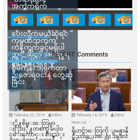
အကွက်ရိုက်
ရောင်းချမှုတွေကို
သက်ဆိုင်ရာတာဝန်ရှိ
သူတွေက ဂရန်တွေချ
ပေးလိုက်မယ်ဆိုရင်
ကုမ္ပဏီဘက်က
ကန့်ကွက်ခွင့်မရှိပါ
ဘူး” ဆိုတဲ့ အမရပူရ
Photos Videos
RECENT
Comments
မြို့ပြဖွံ့ဖြိုးရေး
စီမံကိန်း ဒါရိုက်တာ
ဦးဇော်ရဲဝင်းနဲ့ တွေ့ဆုံ
ခြင်း
February 22, 2019
Editor
February 14, 2019
Editor
ႏို႔စိမ္းေတြမွာ
Htein Lin
ႏြားႏို႔တစက္မွ မပါဝ
ရိုဟင္ဂ်ာေတြကို ျမန္မာနို
င္ေၾကာင္း စားသံုး
င္ငံသားေပးေရး အျခား
သူေရးရာမွ ဒုညႊန္ခ်ဳ