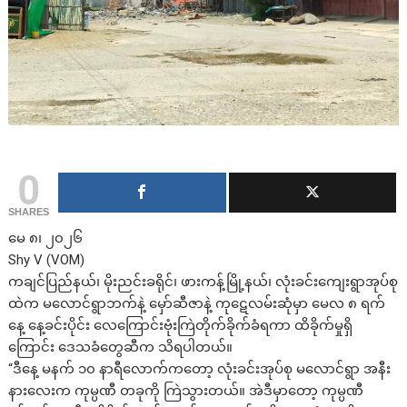
0
SHARES
မေ ၈၊ ၂၀၂၆
Shy V (VOM)
ကချင်ပြည်နယ်၊ မိုးညင်းခရိုင်၊ ဖားကန့်မြို့နယ်၊ လုံးခင်းကျေးရွာအုပ်စု
ထဲက မလောင်ရွာဘက်နဲ့ မှော်ဆီဇာနဲ့ ကုဋေလမ်းဆုံမှာ မေလ ၈ ရက်
နေ့ နေ့ခင်းပိုင်း လေကြောင်းဗုံးကြဲတိုက်ခိုက်ခံရကာ ထိခိုက်မှုရှိ
ကြောင်း ဒေသခံတွေဆီက သိရပါတယ်။
“ဒီနေ့ မနက် ၁၀ နာရီ​လောက်က​တော့ လုံးခင်းအုပ်စု မ​လောင်ရွာ အနီး
နား​လေးက ကုမ္ပဏီ တခုကို ကြဲသွားတယ်။ အဲဒီမှာ​တော့ ကုမ္ပဏီ