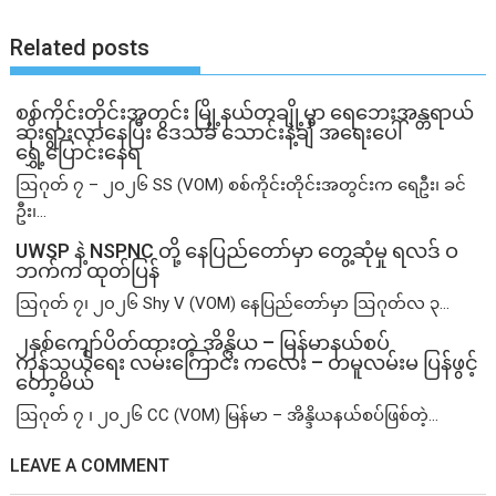
Related posts
စစ်ကိုင်းတိုင်းအတွင်း မြို့နယ်တချို့မှာ ရေဘေးအန္တရာယ်
ဆိုးရွားလာနေပြီး ဒေသခံ သောင်းနဲ့ချီ အရေးပေါ်
ရွှေ့ပြောင်းနေရ
ဩဂုတ် ၇ – ၂၀၂၆ SS (VOM) စစ်ကိုင်းတိုင်းအတွင်းက ရေဦး၊ ခင်
ဦး၊...
UWSP နဲ့ NSPNC တို့ နေပြည်တော်မှာ တွေ့ဆုံမှု ရလဒ် ဝ
ဘက်က ထုတ်ပြန်
ဩဂုတ် ၇၊ ၂၀၂၆ Shy V (VOM) နေပြည်တော်မှာ ဩဂုတ်လ ၃...
၂နှစ်​ကျော်ပိတ်ထားတဲ့ အိန္ဒိယ – မြန်မာနယ်စပ်
ကုန်သွယ်ရေး လမ်းကြောင်း ကလေး – တမူလမ်းမ ပြန်ဖွင့်
တော့မယ်
ဩဂုတ် ၇ ၊ ၂၀၂၆ CC (VOM) မြန်မာ – အိန္ဒိယနယ်စပ်ဖြစ်တဲ့...
LEAVE A COMMENT