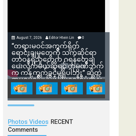
August 7, 2026
Editor Htein Lin
0
“တရားမဝင်အကွက်ရိုက်
ရောင်းချမှုတွေကို သက်ဆိုင်ရာ
တာဝန်ရှိသူတွေက ဂရန်တွေချ
ပေးလိုက်မယ်ဆိုရင် ကုမ္ပဏီဘက်
က ကန့်ကွက်ခွင့်မရှိပါဘူး” ဆိုတဲ့
အမရပူရမြို့ပြဖွံ့ဖြိုးရေးစီမံကိန်း
ဒါရိုက်တာ ဦးဇော်ရဲဝင်းနဲ့ တွေ့ဆုံ
ခြင်း
Photos Videos
RECENT
Comments