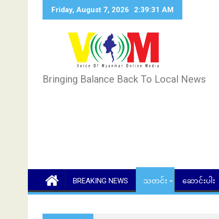
Skip
Friday, August 7, 2026
2:39:32 AM
to
content
Bringing Balance Back To Local News
BREAKING NEWS
သတင်း
ဆောင်းပါး