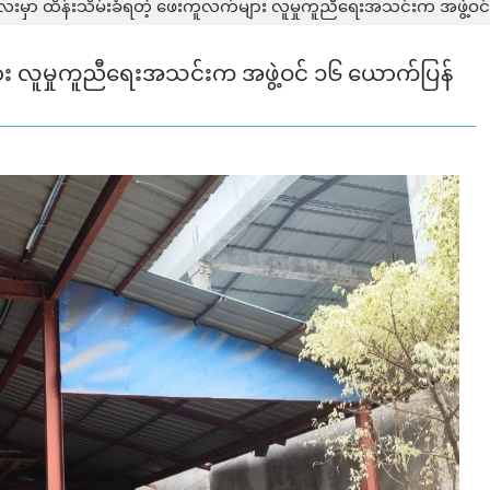
​လေးမှာ ထိန်းသိမ်းခံရတဲ့ ဖေးကူလက်များ လူမှုကူညီရေးအသင်းက အဖွဲ့
ျား လူမှုကူညီရေးအသင်းက အဖွဲ့ဝင် ၁၆ ယောက်ပြန်