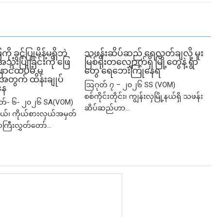
ခွင့်ပြုမိန့်မရှိဘဲ
သဖန်းဆိပ်ဆည် ရေလွှတ်ချလို့ မူး
ုံးပြုခြင်းကို ဖြေ
မြစ်ရိုးတလျှောက်ရှိ မြို့တွေနဲ့ ရွာ
ဲ့ နောင်ထပ်မံ မ
တွေ ရေဘေးကြုံနေရ
ု့အတွက် ထိန်းချုပ်
ဩဂုတ် ၇ – ၂၀၂၆ SS (VOM)
နေ
စစ်ကိုင်းတိုင်း၊ ကျွန်းလှမြို့နယ်ရှိ သဖန်း
ုတ်- ၆- ၂၀၂၆ SA(VOM)
ဆိပ်ဆည်ဟာ...
ု့နယ်၊ ကိုယ်စားလှယ်အမှတ်
သကြီးလွှတ်တော်...