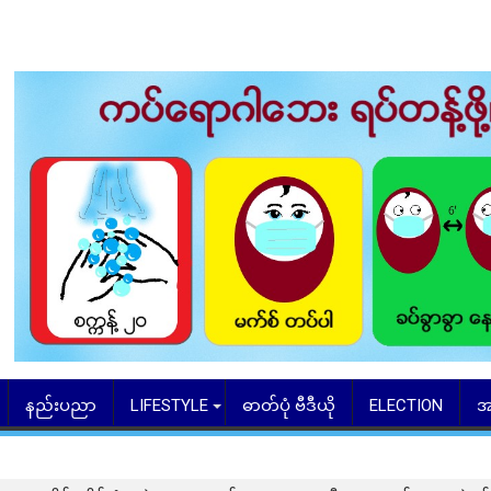
နည်းပညာ
LIFESTYLE
ဓာတ်ပုံ ဗီဒီယို
ELECTION
အ