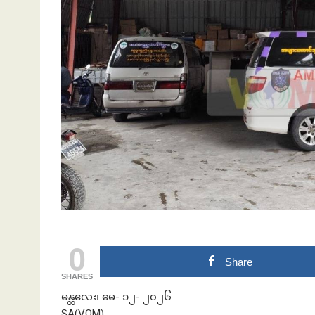
ဘဏ်နဲ့အကြွေး
0
Share
SHARES
မန္တလေး၊ မေ- ၁၂- ၂၀၂၆
SA(VOM)