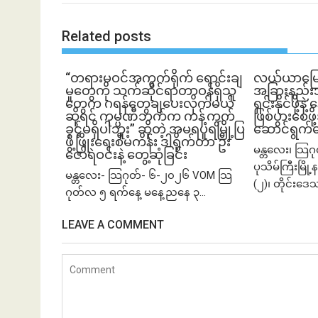
Related posts
“တရားမဝင်အကွက်ရိုက် ရောင်းချ
လယ်ယာမြေကို 
မှုတွေကို သက်ဆိုင်ရာတာဝန်ရှိသူ
အခြားနည်းအသ
တွေက ဂရန်တွေချပေးလိုက်မယ်
ရှင်းနိုင်ဖို့န
ဆိုရင် ကုမ္ပဏီဘက်က ကန့်ကွက်
ဖြစ်ပွားစေဖိ
ခွင့်မရှိပါဘူး” ဆိုတဲ့ အမရပူရမြို့ပြ
ဆောင်ရွက်
ဖွံ့ဖြိုးရေးစီမံကိန်း ဒါရိုက်တာ ဦး
မန္တလေး၊ သြဂ
ဇော်ရဲဝင်းနဲ့ တွေ့ဆုံခြင်း
ပုသိမ်ကြီးမြိ
မန္တလေး- သြဂုတ်- ၆-၂၀၂၆ VOM သြ
(၂)၊ တိုင်းဒေ
ဂုတ်လ ၅ ရက်နေ့ မနေ့ညနေ ၃...
LEAVE A COMMENT