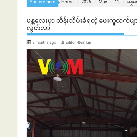
You are here
Home
2026
May
12
မန္တ
မန္တ​လေးမှာ ထိန်းသိမ်းခံရတဲ့ ဖေးကူလက်မ
လွတ်လာ
3 months ago
Editor Htein Lin