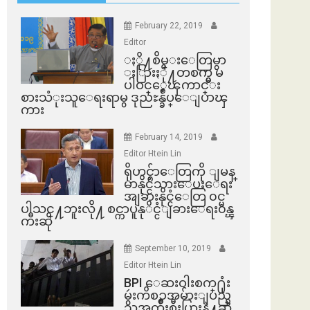
February 22, 2019
Editor
ႏို႔စိမ္းေတြမွာ
ႏြားႏို႔တစက္မွ မ
ပါဝင္ေၾကာင္း
စားသံုးသူေရးရာမွ ဒုညႊန္ခ်ဳပ္ေျပာၾ
ကား
February 14, 2019
Editor Htein Lin
ရိုဟင္ဂ်ာေတြကို ျမန္
မာနိုင္ငံသားေပးေရး
အျခားနိုင္ငံေတြ ၀င္မ
ပါသင္႔ဘူးလို႔ စင္ကာပူနုိင္ငံျခားေရး၀န္ၾ
ကီးဆို
September 10, 2019
Editor Htein Lin
BPI ​ေဆးဝါးစက္​႐ုံး
မွဴးကိစၥအမ်ားျပည္​
သူအက်ိဳးစီးပြားနဲ႔ဆို