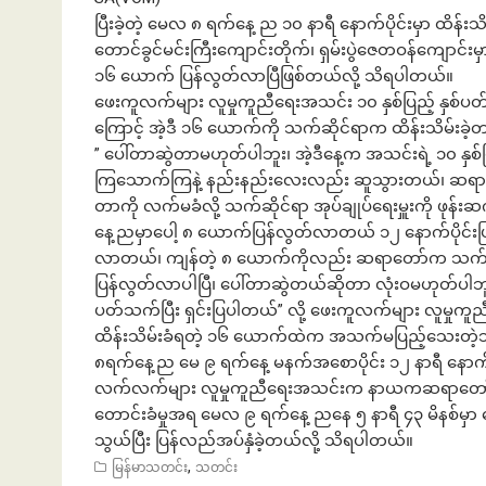
ပြီးခဲ့တဲ့ မေလ ၈ ရက်နေ့ ည ၁၀ နာရီ နောက်ပိုင်းမှာ ထိန်းသ
တောင်ခွင်မင်းကြီးကျောင်းတိုက်၊ ရှမ်းပွဲဇေတဝန်ကျောင်း
၁၆ ယောက် ပြန်လွတ်လာပြီဖြစ်တယ်လို့ သိရပါတယ်။
ဖေးကူလက်များ လူမှုကူညီရေးအသင်း ၁၀ နှစ်ပြည့် နှစ်ပတ်လ
ကြောင့် အဲ့ဒီ ၁၆ ယောက်ကို သက်ဆိုင်ရာက ထိန်းသိမ်းခဲ
” ပေါ်တာဆွဲတာမဟုတ်ပါဘူး၊ အဲ့ဒီနေ့က အသင်းရဲ့ ၁၀ နှ
ကြသောက်ကြနဲ့ နည်းနည်းလေးလည်း ဆူသွားတယ်၊ ဆရာတေ
တာကို လက်မခံလို့ သက်ဆိုင်ရာ အုပ်ချုပ်ရေးမှူးကို ဖုန
နေ့ညမှာပေါ့ ၈ ယောက်ပြန်လွတ်လာတယ် ၁၂ နောက်ပိုင်းပ
လာတယ်၊ ကျန်တဲ့ ၈ ယောက်ကိုလည်း ဆရာတော်က သက်ဆိုင
ပြန်လွတ်လာပါပြီ၊ ပေါ်တာဆွဲတယ်ဆိုတာ လုံးဝမဟုတ်ပါဘူး၊
ပတ်သက်ပြီး ရှင်းပြပါတယ်” လို့ ဖေးကူလက်များ လူမှ
ထိန်းသိမ်းခံရတဲ့ ၁၆ ယောက်ထဲက အသက်မပြည့်သေးတဲ့သ
၈ရက်နေ့ည မေ ၉ ရက်နေ့ မနက်အစောပိုင်း ၁၂ နာရီ နောက် ပိ
လက်လက်များ လူမှုကူညီရေးအသင်းက နာယကဆရာတော် က
တောင်းခံမှုအရ မေလ ၉ ရက်နေ့ ညနေ ၅ နာရီ ၄၃ မိနစ်မှာ 
သွယ်ပြီး ပြန်လည်အပ်နှံခဲ့တယ်လို့ သိရပါတယ်။
,
မြန်မာသတင်း
သတင်း