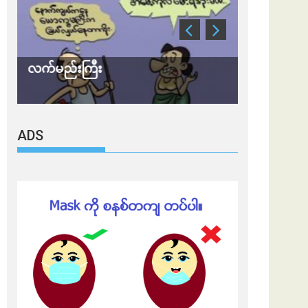
လက်မည်းကြီး
သတိ အိုမီခရ
ADS