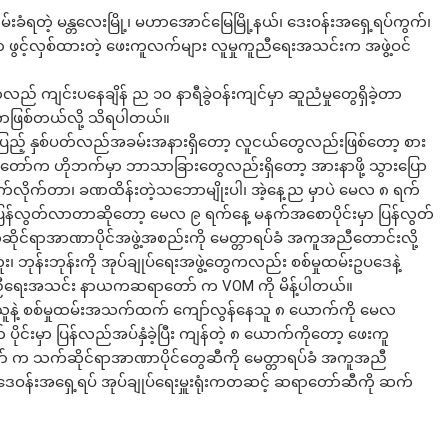
ိမ်းခံရတဲ့ မန္တလေးမြို့၊ မဟာအောင်မြေမြို့နယ်၊ ဒေးဝန်းအရှေ့ရပ်ကွက်၊
မှာ ဖွင့်လှစ်ထားတဲ့ ဖေးကူလက်များ လူမှုကူညီရေးအသင်းက အဖွဲ့ဝင်
ည် ကျင်းပနေချိန် ည ၁၀ နာရီခွဲဝန်းကျင်မှာ ဆူညံမှုတွေရှိခဲ့တာ
့တာဖြစ်တယ်လို့ သိရပါတယ်။
စ်ပြည့် နှစ်ပတ်လည်အခမ်းအနားရှိတော့ လူငယ်တွေလည်းဖြစ်တော့ စား
ာ်က ဟိုဘက်မှာ ဘာသာခြားတွေလည်းရှိတော့ အားနာဖို့ သွားပြော
်းဆက်လိုက်တာ၊ ခဏထိန်းတဲ့သဘောမျိုးပါ၊ အဲ့နေ့ည မှာပဲ မေလ ၈ ရက်
ြန်လွတ်လာတာဆိုတော့ မေလ ၉ ရက်နေ့ မနက်အစောပိုင်းမှာ ပြန်လွတ်
်ရာအာဏာပိုင်အဖွဲ့အစည်းကို မေတ္တာရပ်ခံ အကူအညီတောင်းလို့
 ဘုန်းဘုန်းကို အုပ်ချုပ်ရေးအဖွဲ့တွေကလည်း စစ်မှုထမ်းဥပဒေနဲ့
ုကူညီရေးအသင်း နာယကဆရာတော် က VOM ကို မိန့်ပါတယ်။
ူနဲ့ စစ်မှုထမ်းအသက်ထက် ကျော်လွန်နေသူ ၈ ယောက်ကို မေလ
ုင်းမှာ ပြန်လည်အပ်နှံခဲ့ပြီး ကျန်တဲ့ ၈ ယောက်ကိုတော့ ဖေးကူ
 သက်ဆိုင်ရာအာဏာပိုင်တွေဆီကို မေတ္တာရပ်ခံ အကူအညီ
ဒေဝန်းအရှေ့ရပ် အုပ်ချုပ်ရေးမှူးရုံးကတဆင့် ဆရာတော်ဆီကို ဆက်