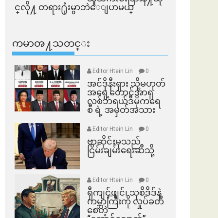
င္​လို႔ တရား႐ုံးမွာဘဲေျပာမယ္​
ကမာၻ႔သတင္း
Editor Htein Lin
0
အင်ဒိုနီးရှား သို့မဟုတ်
အရှေ့တောင်အာရှ
လစ်ဘရယ်ဒီမိုကရေ
စီ ရဲ့ အမှတ်အသား
Editor Htein Lin
0
ဗာဆိုင်းမှသည်
ငြိမ်းချမ်းရေးဆီသို့
Editor Htein Lin
0
ရှီကျင့်ဖျင်၊ သုစိဒိဒ်နဲ့
ကမ္ဘာကြီးကို လှုပ်ခတ်
စေတဲ့