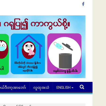
ယ်ဒီတာ့အာဘော်
လူထုအသံ
ENGLISH