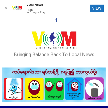
VOM News
✕
VIEW
FREE
In Google Play
Skip
to
content
Bringing Balance Back To Local News