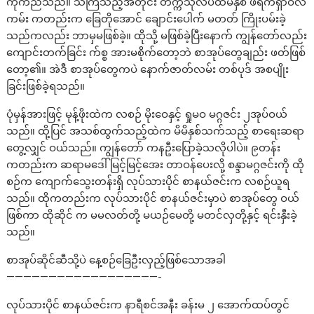
ကိုက်ညီသည်။ သိကြသည့်အတိုင်း တက္ကသိုလ်ပထမနှစ် ဖရက်ရှာဝဲလ်
ကမ်း ကတည်းက ခြေတိုအောင် ချောင်းပေါက် မတတ် ကြိုးပမ်းခဲ့
သည်ကလည်း ဘာမှမဖြစ်ခဲ့။ ထိုသို့ မဖြစ်ခဲ့ပြီးနောက် ကျွန်တော်လည်း
ကျောင်းတက်ခြင်း က်စ္စ အားမစိုက်တော့ဘဲ စာအုပ်တွေချည်း ဖတ်ဖြစ်
တော့၏။ အဲဒီ စာအုပ်တွေကပဲ နောက်ဇာတ်လမ်း တစ်ပုဒ် အစပျိုး
ခြင်းဖြစ်ခဲ့ရသည်။
ပုံမှန်အားဖြင့် မုန့်ဖိုးထဲက လစဉ် မိုးဝေနှင့် ရှုမဝ မဂ္ဂဇင်း ၂အုပ်ဝယ်
သည်။ ထို့ပြင် အသစ်ထွက်သည့်ထဲက မိမိနှစ်သက်သည့် စာရေးဆရာ
တွေ့လျှင် ဝယ်သည်။ ကျွန်တော် ကနဦးပြောခဲ့သလိုပါပဲ။ ၉တန်း
ကတည်းက ဆရာမဒေါ်မြင့်မြင့်အေး တာဝန်ပေးလို့ စန္ဒာမဂ္ဂဇင်းကို ထို
စဉ်က ကျောက်သွေးတန်းရှိ လုပ်သားပိုင် စာနယ်ဇင်းက လစဉ်ယူရ
သည်။ ထိုကတည်းက လုပ်သားပိုင် စာနယ်ဇင်းမှာပဲ စာအုပ်တွေ ဝယ်
ဖြစ်ကာ ထိုဆိုင် က မမလတ်တို့ မယဉ်မေတို့ မတင်လှတို့နှင့် ရင်းနှီးခဲ့
သည်။
စာအုပ်ဆိုင်ဆီသို့ပဲ နေ့စဉ်ခြေဦးလှည့်ဖြစ်သောအခါ
——————————————————-
လုပ်သားပိုင် စာနယ်ဇင်းက နာရီစင်အနီး ခန်းမ ၂ အောက်ထပ်တွင်