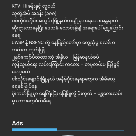
KTV၊ Hi ခန်းနှင့် လူငယ်
သူတို့အိမ် အခန်း (၁၈၈)
စစ်ကိုင်းတိုင်းအတွင်း မြို့နယ်တချို့မှာ ရေဘေးအန္တရာယ်
ဆိုးရွားလာနေပြီး ဒေသခံ သောင်းနဲ့ချီ အရေးပေါ် ရွှေ့ပြောင်း
နေရ
UWSP နဲ့ NSPNC တို့ နေပြည်တော်မှာ တွေ့ဆုံမှု ရလဒ် ဝ
ဘက်က ထုတ်ပြန်
၂နှစ်​ကျော်ပိတ်ထားတဲ့ အိန္ဒိယ – မြန်မာနယ်စပ်
ကုန်သွယ်ရေး လမ်းကြောင်း ကလေး – တမူလမ်းမ ပြန်ဖွင့်
တော့မယ်
ငါးသိုင်းချောင်းမြို့နယ် အနိမ့်ပိုင်းနေရာတွေက အိမ်​တွေ
ရေနစ်မြုပ်နေ
မိုးကုတ်မြို့မှာ ရေကြီးပြီး မြေပြိုလို့ မိုးကုတ် – မန္တလေးလမ်း
မှာ ကားတွေပိတ်မိနေ
Ads