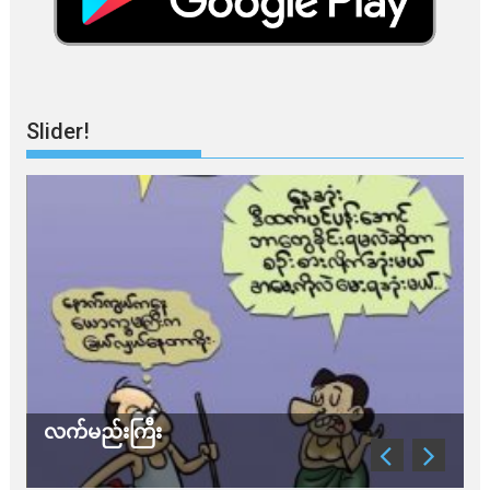
Slider!
သတိ အိုမီခရွန်တဲ့