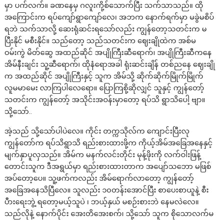
မှာ ပက်လက်။ ခဏနေမှ ဂလူးကို့စ်သောက်ပြီး သက်သာသည်။ ထို
အကြောင်းက ရပ်ကျော်ရွာကျော်လေ၊ အဘက နောက်ရက်မှာ မခွဲမစိပ်
ရဘဲ သက်သာလို့ ဆေးရုံဆင်းရသော်လည်း ကျွန်တော့သတင်းက မ
ပြီးနိုင် မစီးနိုင်။ သည်တော့ သည်သတင်းက ဈေးချိုထဲက အစ်မ
ဝမ်းကွဲ မိတ်ဆွေ အထည်ဆိုင် အပျိုကြီးဆီရောက်၊ အပျိုကြီးဆီကနေ
အိမ်နီးချင်း သူ့ဆီရောက်၊ ထိုနံရောအခါ ရုံးဆင်းချိန် တစ်ညနေ ဈေးချို
က အထည်ဆိုင် အပျိုကြီးနှင့် သူက အိမ်သို့ ဆိုက်ဆိုက်မြိုက်မြိုက်
လူမမာမေး လာကြပါလေရော။ ပြောကြစို့ဆိုလျှင် သူနှင့် ကျွန်တော့်
သတင်းက ကျွန်တော့် အသိုင်းအဝန်းမှာတော့ ရပ်သိ ရွာသိပေါ့ ဗျာ။
သို့သော်..
အဲ့သည် သို့သော်ပါပဲလေ။ ကိုင်း တက္ကသိုလ်က ကျောင်းပြီးလု
ကျွန်တော်က ရပ်သိရွာသိ ရည်းစားထားဖို့က ကိုယ့်အိမ်အခြေအနေနှင့်
မျက်နှာပူလှသည်။ အိမ်က မနက်လင်းတိုင်း မုန့်ဖိုးကို လက်ဝါးဖြန့်
တောင်းသူက ဒီအရွယ်မှာ ရည်းစားထားတာက အပျော်သဘော မဖြစ်
အပ်တော့ပေ။ သူ့ဖက်ကလည်း အိမ်ရောက်လာတော့ ကျွန်တော့်
အခြေအနေသိပြီလေ။ သူလည်း ၁၀တန်းအောင်ပြီး စာပေးစာယူနဲ့ စီး
ပီားရေးဘွဲ့ ရတော့မယ့်သူပဲ ၊ ဘယ့်နှယ် မစဉ်းစားဘဲ နေမလဲလေ။
သည်လိုနဲ့ နောက်ပိုင်း အေးတိအေးစက်၊ သို့သော် သူက စိုသောလက်မ