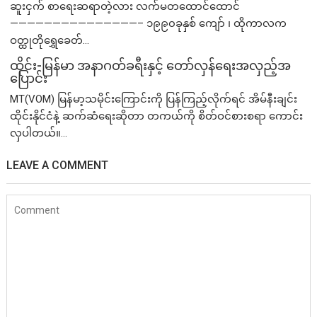
ဆူးငှက် စာရေးဆရာတဲ့လား လက်မတထောင်ထောင်
———————————————– ၁၉၉၀ခုနှစ် ကျော် ၊ ထိုကာလက
ဝတ္ထုတိုရွှေခေတ်...
ထိုင်း-မြန်မာ အနာဂတ်ခရီးနှင့် တော်လှန်ရေးအလှည့်အ
ပြောင်း
MT(VOM) ​မြန်မာ့သမိုင်းကြောင်းကို ပြန်ကြည့်လိုက်ရင် အိမ်နီးချင်း
ထိုင်းနိုင်ငံနဲ့ ဆက်ဆံရေးဆိုတာ တကယ်ကို စိတ်ဝင်စားစရာ ကောင်း
လှပါတယ်။...
LEAVE A COMMENT