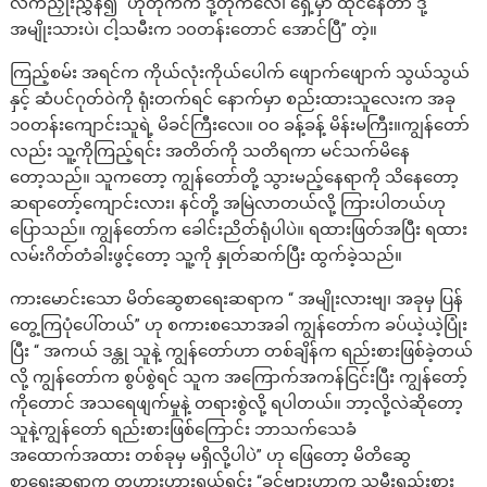
လက်ညှိုးညွှန်၍ “ဟိုတိုက်က ဒို့တိုက်လေ၊ ရှေ့မှာ ထိုင်နေတာ ဒို့
အမျိုးသားပဲ၊ ငါ့သမီးက ၁၀တန်းတောင် အောင်ပြီ” တဲ့။
ကြည့်စမ်း အရင်က ကိုယ်လုံးကိုယ်ပေါက် ဖျောက်ဖျောက် သွယ်သွယ်
နှင့် ဆံပင်ဂုတ်ဝဲကို ရုံးတက်ရင် နောက်မှာ စည်းထားသူလေးက အခု
၁၀တန်းကျောင်းသူရဲ့ မိခင်ကြီးလေ။ ဝဝ ခန့်ခန့် မိန်းမကြီး။ကျွန်တော်
လည်း သူ့ကိုကြည့်ရင်း အတိတ်ကို သတိရကာ မင်သက်မိနေ
တော့သည်။ သူကတော့ ကျွန်တော်တို့ သွားမည့်နေရာကို သိနေတော့
ဆရာတော့်ကျောင်းလား၊ နင်တို့ အမြဲလာတယ်လို့ ကြားပါတယ်ဟု
ပြောသည်။ ကျွန်တော်က ခေါင်းညိတ်ရုံပါပဲ။ ရထားဖြတ်အပြီး ရထား
လမ်းဂိတ်တံခါးဖွင့်တော့ သူ့ကို နှုတ်ဆက်ပြီး ထွက်ခဲ့သည်။
ကားမောင်းသော မိတ်ဆွေစာရေးဆရာက “ အမျိုးလားဗျ၊ အခုမှ ပြန်
တွေ့ကြပုံပေါ်တယ်” ဟု စကားစသောအခါ ကျွန်တော်က ခပ်ယဲ့ယဲ့ပြုံး
ပြီး “ အကယ် ဒန္တု သူနဲ့ ကျွန်တော်ဟာ တစ်ချိန်က ရည်းစားဖြစ်ခဲ့တယ်
လို့ ကျွန်တော်က စွပ်စွဲရင် သူက အကြောက်အကန်ငြင်းပြီး ကျွန်တော့်
ကိုတောင် အသရေဖျက်မှုနဲ့ တရားစွဲလို့ ရပါတယ်။ ဘာ့လို့လဲဆိုတော့
သူနဲ့ကျွန်တော် ရည်းစားဖြစ်ကြောင်း ဘာသက်သေခံ
အထောက်အထား တစ်ခုမှ မရှိလို့ပါပဲ” ဟု ဖြေတော့ မိတိဆွေ
စာရေးဆရာက တဟားဟားရယ်ရင်း “ခင်ဗျားဟာက သမီးရည်းစား