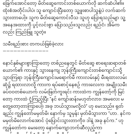
ခြေက်အောင်တော့ မိတ်ဆွေကောင်းတစ်ယောက်လို ဆက်ဆံပါ၏။
ထုံးစံအတိုင်းပါပဲ၊ သူ ကျောင်းပြီးတော့ သူ့ဖူးစာပါသူနဲ့ပဲ လက်ဆက်
သွားတာပေါ့။ သူက မိတ်ဆွေကောင်းပီသ သူဟု ပြောရသည်မျာ သူ့
အနေအထားကို ပွင့်လင်းစွာ ပြောသည်။သူလည်း ရည်ငံ၊ အိမ်က
လည်း ကြည်ဖြူ သူတဲ့။
သမီးရည်းစား တကယ်ဖြစ်ခဲ့လား
————————————–
နောင်နှစ်များစွာကြာတော့ တစ်ညနေတွင် မိတ်ဆွေ စာရေးဆရာတစ်
ယောက်၏ ကားနှင့် သွားနေကျ ဘုန်းကြီးကျောင်းတစ်ကျောင်းသို့
သွားကြရာ ဘုန်းကြီးကျောင်းမရောက်မီ ကားလမ်းနှင့် မီးရထားလမ်း
ဆုံ၌ ရထားလာလို့ ကားက ရပ်စောင့်နေစဉ် ကားလေးက အမျိုးသမီး
ခပ်ဝဝတစ်ယောက် လမ်းဖြတ်ကူးရင်း ကားထဲက ကျွန်တော့်ကို မြင်
တော့ ကားထဲ ငုံ့ကြည့်ပြီး “နင် ကျော်ဆန်းမဟုတ်လား၊ အမလေး မ
တွေ့တော့တာကြာပေါ့၊ အခု ဘယ်သွားမလို့လဲ” ဟု မေးသည်။ ရုတ်
ချည်း ကျွန်တော်မမှတ်မိ၊ နောက်မှ သူမှန်း မှတ်မိသွားကာ “ဟာ.. နင်က
မမှတ်မိလောက်အောင် ပုံပြောင်းသွားတာကိုး၊ ဒါနဲ့ အခု နင်က..” ဟု
ကျွန်တော်က မေးတော့ နောက်ကျောဘက်ဆီလှည့်ကာ