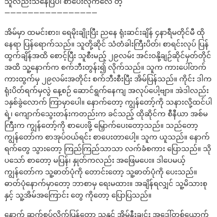
သူလည်းသိနေပြီပဲ၊ စာပေးလိုက်လေ တဲ့
————————————————
အိမ်မှာ ထမင်းစား၊ ရေမိုးချိုးပြီး ညနေ ရုံးဆင်းချိန် ၄နာရီမတိုင်မီ ထို
နေရာ ပြန်ရောက်သည်။ သူတို့ဆိုင် သံတံခါးကြီးပိတ်၊ စာရင်းလုပ် ပြန်
ထွက်ချိန်အထိ စောင့်ပြီး သူစီးမည့် ၂၉လမ်း အင်းဝနို့ချဉ်ဆိုင်မှတ်တိုင်
အထိ သူ့နောက်က စက်ဘီးတွန်း၍ လိုက်သည်။ သူက ကားပေါ်တက်
ကားထွက်မှ ၂၉လမ်းအတိုင်း စက်ဘီးစီးပြီး အိမ်ပြန်သည်။ ကိုင်း ဒါက
ရုံးပိတ်ရက်မှလွဲ နေ့စဉ် ဆောင်ရွက်နေကျ အလုပ်ပေါ့ဗျာ။ အဲဒါလည်း
၁နှစ်ခွဲလောက် ကြာမှာပေါ။ နောက်တော့ ကျွန်တော့်ကို သနားလို့ထင်ပါ
ရဲ့၊ ကျောက်သွေးတန်းကတည်းက ခင်သည့် ထိုဆိုင်က စီနီယာ အစ်မ
ကြီးက ကျွန်တော့်ကို စာပေးဖို့ မြှောက်ပေးတော့သည်။ သည်တော့
ကျွန်တော်က စာအုပ်ဝယ်ရင်း စာပေးတာပေါ့။ သူက ယူသည်။ နောက်
ရက်တွေ သွားတော့ ကြည်ကြည်သာသာ လက်ခံစကား ပြောသည်။ သို
ပသော် စာတော့ မပြန်၊ နှုတ်ကလည်း အဖြေမပေး။ ဒါပေမယ့်
ကျွန်တော်က သူ့ဓာတ်ပုံကို တောင်းတော့ သူ့ဓာတ်ပုံကို ပေးသည်။
ဓာတ်ပုံနောက်မှာတော့ ဘာစာမှ ရေးမထား။ အချိန်ရလျှင် သူ့မိသားစု
နှင့် သူ့အိမ်အကြောင်း တွေ ကိုတော့ ပြောပြသည်။
နောက် ဆက်စပ်လိုက်ပြန်တော့ သူနှင့် အိမ်နီးချင်း အဒေါ်တစ်ယောက်