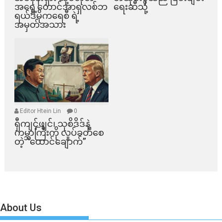
အရှေ့တောင်အာရှလစ်ဘ
ရေးဆီသို့
ရယ်ဒီမိုကရေစီ ရဲ့
အမှတ်အသား
Editor Htein Lin
0
ရှီကျင့်ဖျင်၊ သုစိဒိဒ်နဲ့
ကမ္ဘာကြီးကို လှုပ်ခတ်စေ
တဲ့ “ထောင်ချောက်”
About Us