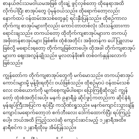
စာနယ်ဇင်းသမဝါယမအဖြစ် တိုးချဲ့ ဖွင့်လှစ်တော့ ထိုနေရာအထိ
လိုက်ပါပြီး စာအုပ်တွေ ပုံမှန်ဝယ်သည်။ ထိုရောက်တော့လည်း
နောက်ထပ် ဝန်ထမ်းအသစ်တွေနှင့် ရင်းနှီးပြန်သည်။ ထိုစဉ်ကာလ
တိုက်ကျ စာအုပ်များကိုလည်း ကောင်တာတစ်လုံး သီးသန့်ထားကာ
ရောင်းချသည်။ တကယ်တော့ ထိုတိုက်ကျစာအုပ်များက တကယ့်
အဖိုးတန်စာအုပ်များ ဖြစ်၏။ ထုံစံအတိုင်း အဖိုးတန်က ပေါ်ပြူလာမ
ဖြစ်လို့ မရောင်းရတော့ တိုက်ကျဖြစ်တာပေါ့။ ထိုအခါ တိုက်ကျစာအုပ်
များက ဈေးအလွန်ချိုသည်။ မူလတန်ဖိုး၏ တစ်ဝက်နှုန်းလောက်
ဖြစ်သည်။
ကျွန်တော်က တိုက်ကျစာအုပ်တွေကို မက်မောသည်။ တကယ့်စာအုပ်
ကောင်းများမို့ မုန့်ဖိုးရတိုင်း ဝယ်ဖြစ်သည်။ ထိုစဉ်မှာပဲ ဝန်ထမ်းသစ်
လေး တစ်ယောက်ကို မျက်စေ့ကျမိပါရော၊ ပြောကြစို့ဆိုလျှင် ကျွန်
တော့် ထုံးစံအတိုင်းပေါ့။ မနက် ၉နာရီခွဲ ဆိုင်ဖွင့်ကတည်းက ဆိုင်နံရံ
မှန်ချပ်ကြီးအပြင်က ရပ်ပြီး ကသိုဏ်းရှုသည်။ မနက်ကျောင်းသွားချိန်
ကျောင်းမရောက်တော့ဘဲ စက်ဘီးလေး ဒေါက်ထောက်ပြီး ရပ်ကြည့်
ပေါ့။ ဘယ်အထိ ကြည့်သလဲဆို ကျောင်းဆင်းမည့် ၁၂နာရီအထိ။
နာရီစင်က ၁၂နာရီထိုးမှ အိမ်ပြန်သည်။