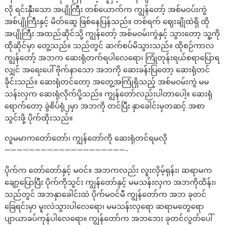
လို ရင်းနှီးသော အပျိုကြီး တစ်ယောက်က ကျွန်တော့် အစ်မဝပ်းကွဲ
အစ်ပျိုကြီးနှင့် မိတ်ဆွေ ဖြစ်နေပြန်သည်။ တစ်ရက် ဈေးချိုထဲရှိ ထို
အပျိုကြီး အထည်ဆိုင်သို့ ကျွန်တော့် အစ်မဝမ်းကွဲနှင့် သွားတော့ သူ့ကို
ထိုဆိုင်မှာ တွေ့သည်။ သည်တွင် ဆက်စပ်မိသွားသည်။ ထိုစဉ်ကာလ
ကျွန်တော့် အဘက ဆေးရုံတက်ရပါလေရော၊ ကြုံတုန်းရယ်စရာပြောရ
လျှင် အရေးပေါ် ဗိုက်နာသော အဘကို ဆေးခန်းပြတော့ ဆေးရုံတင်
ခိုင်းသည်။ ဆေးရုံတင်တော့ အတွေ့အကြုံရှိသည့် အစ်မဝမ်းကွဲ မမ
သန်းလှက ဆေးရုံလိုက်ပို့သည်။ ကျွန်တော်လည်းပါတာပေါ့။ ဆေးရုံ
ရောက်တော့ ခွဲစိပ်ရုံ၂မှာ အဘကို တင်ပြီး နှာခေါင်းမှတဆင့် အစာ
သွင်းဖို့ ပိုက်ထိုးသည်။
လူမမာကတော်တော်၊ ကျွန်တော်ကို ဆေးရုံတင်ရမလို
————————————————————-
ပိုက်က တော်တော်နှင့် မဝင်။ အဘကလည်း လူးလှိမ့်ရုန်း၊ ဆရာမက
ချော့ပြောပြီး ပိုက်ကိုသွင်း ကျွန်တော်နှင့် မမသန်းလှက အဘကိုထိန်း၊
သည်တွင် အဘနှာခေါင်းထဲ ပိုက်မဝင်မီ ကျွန်တော်က အဘ ခုတင်
ခြေရင်းမှာ မူးလဲသွားပါလေရော၊ မမသန်းလှရော ဆရာမတွေရော
ပျာယာခပ်ကုန်ပါလေရော။ ကျွန်တော်က အဘဘေး ခုတင်လွတ်ပေါ်