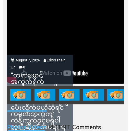
August 7, 2026
Editor Htein
Lin
0
“တရားမဝင်
အကွက်ရိုက်
ရောင်းချမှုတွေကို
သက်ဆိုင်ရာတာဝန်ရှိ
သူတွေက ဂရန်တွေချ
ပေးလိုက်မယ်ဆိုရင်
ကုမ္ပဏီဘက်က
ကန့်ကွက်ခွင့်မရှိပါ
ဘူး” ဆိုတဲ့ အမရပူရ
Photos Videos
RECENT
Comments