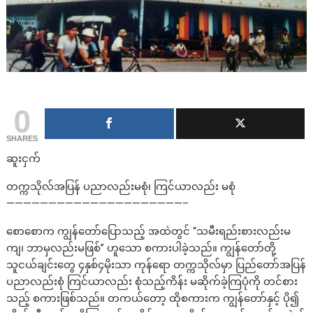
0
SHARES
ဆူးငှက်
တက္ကသိုလ်အပြန် ပညာလည်းမစုံ၊ ကြင်ယာလည်း မစုံ
—————————————————————–
စောစောက ကျွန်တော်ပြောသည့် အထဲတွင် “သမီးရည်းစားလည်းမ
ကျ၊ ဘာမှလည်းမဖြစ်” ဟူသော စကားပါခဲ့သည်။ ကျွန်တော်တို့
သူငယ်ချင်းတွေ ၄နှစ်၄မိုးသာ ကုန်ရော တက္ကသိုလ်မှာ ပြည်တော်အပြန်
ပညာလည်းစုံ ကြင်ယာလည်း စုံသည့်ကိန်း မဆိုက်ခဲ့ကြပုံကို တင်စား
သည့် စကားဖြစ်သည်။ တကယ်တော့ ထိုစကားက ကျွန်တော်နှင့် ပို၍