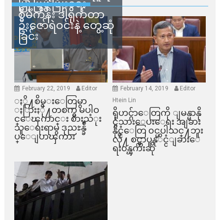
မြို့ပြဖွံ့ဖြိုးရေး
စီမံကိန်း ဒါရိုက်တာ
ဦးဇော်ရဲဝင်းနဲ့ တွေ့ဆုံ
ခြင်း
February 22, 2019
Editor
February 14, 2019
Editor
ႏို႔စိမ္းေတြမွာ
Htein Lin
ႏြားႏို႔တစက္မွ မပါဝ
ရိုဟင္ဂ်ာေတြကို ျမန္မာနို
င္ေၾကာင္း စားသံုး
င္ငံသားေပးေရး အျခား
သူေရးရာမွ ဒုညႊန္ခ်ဳ
နိုင္ငံေတြ ၀င္မပါသင္႔ဘူး
ပ္ေျပာၾကား
လို႔ စင္ကာပူနုိင္ငံျခားေ
ရး၀န္ၾကီးဆို