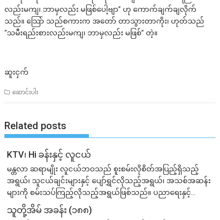
လည်းမကျ၊ ဘာမှလည်း မဖြစ်ပေါ့ဗျာ” ဟု ကောက်ချက်ချလိုက်
သည်။ သြော် သည်စကားက အတော် တာသွားတာကိုး၊ ဟုတ်သည်
“သမီးရည်းစားလည်းမကျ၊ ဘာမှလည်း မဖြစ်” တဲ့။
ဆူးငှက်
ဆောင်းပါး
Related posts
KTV၊ Hi ခန်းနှင့် လူငယ်
မန္တလာ ဆရာမျိုး လူငယ်ဘဝသည် စူးစမ်းလိုစိတ်အပြည့်ရှိသည့်
အရွယ်၊ သူငယ်ချင်းများနှင့် ပျော်ရွှင်လိုသည့်အရွယ်၊ အသစ်အဆန်း
များကို စမ်းသပ်ကြည့်လိုသည့်အရွယ်ဖြစ်သည်။ ပညာရေးနှင့်...
သူတို့အိမ် အခန်း (၁၈၈)