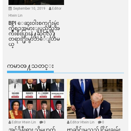
September 10, 2019
Editor
Htein Lin
BPI ​ေဆးဝါးစက္​႐ုံးမွဴး
ကိစၥအမ်ားျပည္​သူအ
က်ိဳးစီးပြားနဲ႔ဆိုင္​လို႔
တရား႐ုံးမွာဘဲေျပာမ
ယ္​
ကမာၻ႔သတင္း
Editor Htein Lin
0
Editor Htein Lin
0
အင်ဒိုနီးရှား သို့မဟုတ်
ဗာဆိုင်းမှသည် ငြိမ်းချမ်း