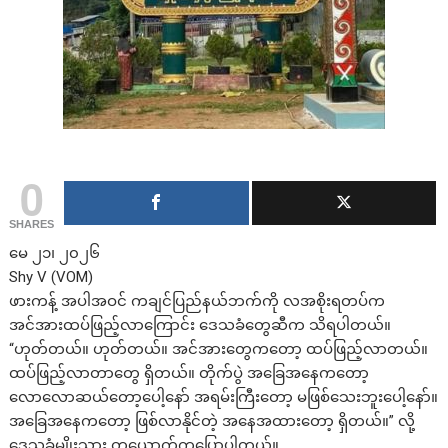
0
SHARES
မေ ၂၁၊ ၂၀၂၆
Shy V (VOM)
ဖားကန့် အပါအဝင် ကချင်ပြည်နယ်ဘက်ကို လအစိုးရတပ်က
အင်အားထပ်ဖြည့်လာကြောင်း ဒေသခံတွေဆီက သိရပါတယ်။
“ဟုတ်တယ်။ ဟုတ်တယ်။ အင်အားတွေကတော့ ထပ်ဖြည့်လာတယ်။
ထပ်ဖြည့်လာတာတွေ ရှိတယ်။ တိုက်ပွဲ အခြေအနေကတော့
လောလောဆယ်တော့ပေါ့နော် အရမ်းကြီးတော့ မဖြစ်သေးဘူးပေါ့နော်။
အခြေအနေကတော့ ဖြစ်လာနိုင်တဲ့ အနေအထားတော့ ရှိတယ်။” လို့
ဒေသခံမျိုးသား တယောက်ကပြောပါတယ်။