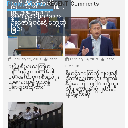
ဘူး” ဆိုတဲ့ အမရပူရ
Photos Videos
RECENT
Comments
မြို့ပြဖွံ့ဖြိုးရေး
စီမံကိန်း ဒါရိုက်တာ
ဦးဇော်ရဲဝင်းနဲ့ တွေ့ဆုံ
ခြင်း
February 22, 2019
Editor
February 14, 2019
Editor
ႏို႔စိမ္းေတြမွာ
Htein Lin
ႏြားႏို႔တစက္မွ မပါဝ
ရိုဟင္ဂ်ာေတြကို ျမန္မာနို
င္ေၾကာင္း စားသံုး
င္ငံသားေပးေရး အျခား
သူေရးရာမွ ဒုညႊန္ခ်ဳ
နိုင္ငံေတြ ၀င္မပါသင္႔ဘူး
ပ္ေျပာၾကား
လို႔ စင္ကာပူနုိင္ငံျခားေ
ရး၀န္ၾကီးဆို