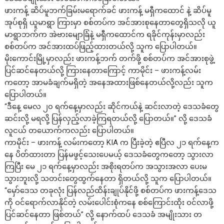
ဖားကန့် ဆိပ်မူဘက်ခြမ်းမရောက်ခင် ဖားကန့် မရှီကထောင် နဲ့ ဆိပ်မူ
အုပ်စုရှိ ယူမာရွာ ကြားမှာ စစ်တပ်က အင်အားစုနေတာတွေရှိသလို ယူ
မာရွာဘက်က အဲဗားမျောခြံနဲ့ မရှီကထောင်က ရခိုင်ကုန်းမှာလည်း
စစ်တပ်က အင်အားထပ်ဖြည့်ထားတယ်လို့ သူက ပြောပါတယ်။
မိုးကောင်းမြို့မှာလည်း ဖားကန့်ဘက် တက်ဖို့ စစ်တပ်က အင်အားစုဖွဲ့
ပြင်ဆင်နေတယ်လို့ ကြားနေတာကြောင့် ကာမိုင်း – ဖားကန့်လမ်း
ကတော့ အာမခံချက်မရှိတဲ့ အနေအထားဖြစ်နေတယ်လို့လည်း သူက
ပြောပါတယ်။
“ဒီနေ့ မေလ ၂၀ ရက်နေ့မှာလည်း ဆိုင်ကယ်နဲ့ ဆင်းလာတဲ့ ဒေသခံတွေ
ဆင်းလို့ မရလို့ ပြန်လှည့်လာခဲ့ကြရတယ်လို့ ပြောတယ်။” လို့ ဒေသခံ
လူငယ် တယောက်ကလည်း ပြောပါတယ်။
ကာမိုင်း – ဖားကန့် လမ်းကတော့ KIA က ပြီးခဲ့တဲ့ ဧပြီလ ၂၁ ရက်နေ့က
နေ ပိတ်ထားတာ ပြန်မဖွင့်သေးပေမယ့် ဒေသခံတွေကတော့ သွားလာ
ကြပြီး မေ ၂၁ ရက်နေ့မှာလည်း အစိုးရတပ်က အသွားအလာ ပေးမ
သွားဘူးလို့ သတင်းတွေထွက်နေတာ ရှိတယ်လို့ သူက ပြောပါတယ်။
“မှော်ဒေသ တခုလုံး ပြန်လည်ထိန်းချုပ်နိုင်ဖို့ စစ်တပ်က ဖားကန့်ဒေသ
ကို ဝင်ရောက်လာနိုင်တဲ့ လမ်းပေါင်းစုံကနေ စစ်ကြောင်းထိုး ဝင်လာဖို့
ပြင်ဆင်နေတာ ဖြစ်တယ်” လို့ နောက်ထပ် ဒေသခံ အမျိုးသား တ