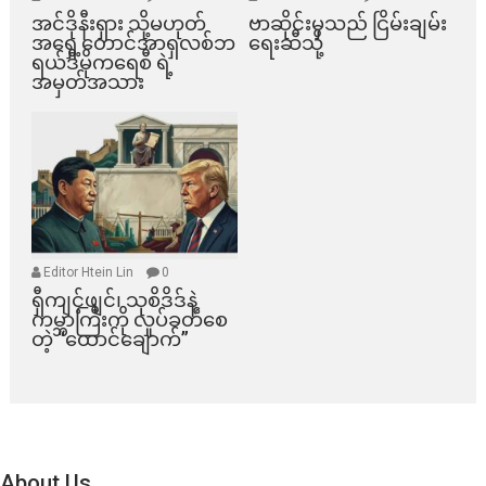
အင်ဒိုနီးရှား သို့မဟုတ်
ဗာဆိုင်းမှသည် ငြိမ်းချမ်း
အရှေ့တောင်အာရှလစ်ဘ
ရေးဆီသို့
ရယ်ဒီမိုကရေစီ ရဲ့
အမှတ်အသား
Editor Htein Lin
0
ရှီကျင့်ဖျင်၊ သုစိဒိဒ်နဲ့
ကမ္ဘာကြီးကို လှုပ်ခတ်စေ
တဲ့ “ထောင်ချောက်”
About Us