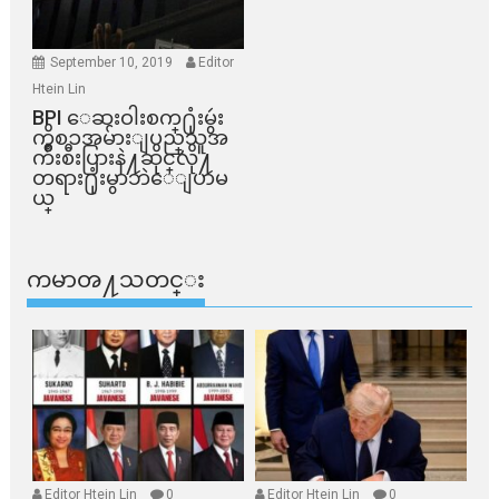
September 10, 2019
Editor
Htein Lin
BPI ​ေဆးဝါးစက္​႐ုံးမွဴး
ကိစၥအမ်ားျပည္​သူအ
က်ိဳးစီးပြားနဲ႔ဆိုင္​လို႔
တရား႐ုံးမွာဘဲေျပာမ
ယ္​
ကမာၻ႔သတင္း
Editor Htein Lin
0
Editor Htein Lin
0