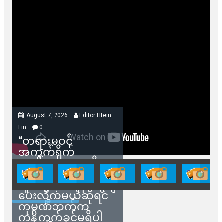
August 7, 2026
Editor Htein
Lin
0
“တရားမဝင်
အကွက်ရိုက်
ရောင်းချမှုတွေကို
သက်ဆိုင်ရာတာဝန်ရှိ
သူတွေက ဂရန်တွေချ
ပေးလိုက်မယ်ဆိုရင်
ကုမ္ပဏီဘက်က
ကန့်ကွက်ခွင့်မရှိပါ