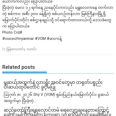
ယောက်ကလည်း ပြောပါတယ်။
ပြီးခဲ့တဲ့ မေလ ၁၂ ရက်နေ့ ညနေပိုင်းကလည်း မန္တလေးကနေ တက်လာ
တဲ့ စစ်ကား အစီး ၃၀၀ ခန့်ရှိတဲ့ စစ်ယာဉ်တန်းဟာ မြစ်ကြီနားမြို့ရှိ
မြောက်ပိုင်းတိုင်း စစ်ဌာနချုပ်သို့ ဝင်ရောက်ထားတယ်လို့ ဒေသခံတွေ
က ပြောပါတယ်။
Photo Crd#
#voiceofmyanmar
#VOM
#ဖားကန့်
,
မြန်မာသတင်း
သတင်း
Related posts
မူဆယ်အထွက်နဲ့ လားရှိုး အဝင်တွေမှာ တရုတ်ပစ္စည်း
ပါဆယ်ထုပ်တောင် ခွင့်မပြု
ဩဂုတ် ၈၊ ၂၀၂၆ Shy V (VOM) ရှမ်းပြည်နယ်မြောက်ပိုင်း၊ မူဆယ်
အထွက်မှာ ပြီးခဲ့တဲ့...
ဆည်တော်ကြီးရေလှောင်တမံ ရေလျှော့ချနေတာကြောင့်
ချောင်းမကြီးအနီးက ကျေးရွာ ၁၀ ရွာဝန်းကျင်ရေနစ်မြုပ်၊