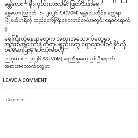
မန္တလေး – မိုးကုတ်ကားလမ်း ဖြတ်သန်းမရ
မန္တလေး၊ သြဂုတ်- ၈- ၂၀၂၆ SA(VOM) မန္တလေးတိုင်း၊ မတ္တရာ
မြို့နယ်မှာရှိတဲ့ ဆည်တော်ကြီးရေလှောင်တမံအတွင်း ရေဝင်ရောက်
မှု...
ရေကြီးတဲ့​နေရာ​တွေက အစားအသောက်တွေမှာ
အညစ်အကြေးနဲ့ ဓာတုပစ္စည်းတွေ ရောနှောပါဝင်နိုင်လို့
စစ်ဆေးပြီးမှ စားသုံးစေလို
ဩဂုတ် ၈ – ၂၀၂၆ SS (VOM) ရေကြီးမှုတွေ ဖြစ်ပြီးနောက်
အစားအသောက်တွေမှာ...
LEAVE A COMMENT