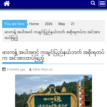
You are here
Home
2026
May
21
ဖားကန့် အပါအဝင် ကချင်ပြည်နယ်ဘက် အစိုးရတပ်က အင်အား
ထပ်ဖြည့်
ဖားကန့် အပါအဝင် ကချင်ပြည်နယ်ဘက် အစိုးရတပ်
က အင်အားထပ်ဖြည့်
3 months ago
Editor Htein Lin