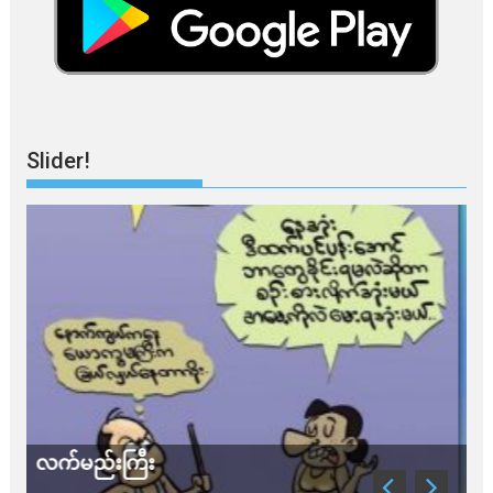
Slider!
သတိ အိုမီခရွန်တဲ့