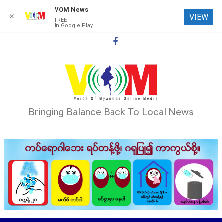
VOM News
✕
VIEW
FREE
In Google Play
Skip
to
content
Bringing Balance Back To Local News