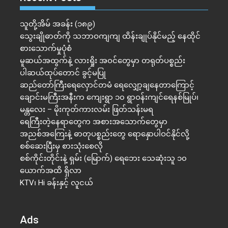
သူတို့အိမ် အခန်း (၁၈၉)
သွေးချိုဓာတ်ကို သဘာဝကျကျ ထိန်းချုပ်နိုင်မည့် နေထိုင်
စားသောက်မှုပုံစံ
မူဆယ်အထွက်နဲ့ လားရှိုး အဝင်တွေမှာ တရုတ်ပစ္စည်း
ပါဆယ်ထုပ်တောင် ခွင့်မပြု
ဆည်တော်ကြီးရေလှောင်တမံ ရေလျှော့ချနေတာကြောင့်
ချောင်းမကြီးအနီးက ကျေးရွာ ၁၀ ရွာဝန်းကျင်ရေနစ်မြုပ်၊
မန္တလေး – မိုးကုတ်ကားလမ်း ဖြတ်သန်းမရ
ရေကြီးတဲ့​နေရာ​တွေက အစားအသောက်တွေမှာ
အညစ်အကြေးနဲ့ ဓာတုပစ္စည်းတွေ ရောနှောပါဝင်နိုင်လို့
စစ်ဆေးပြီးမှ စားသုံးစေလို
စစ်ကိုင်းတိုင်းနဲ့ ရှမ်း (မြောက်) ရေဘေး သေဆုံးသူ ၁၀
ယောက်အထိ ရှိလာ
KTV၊ Hi ခန်းနှင့် လူငယ်
Ads