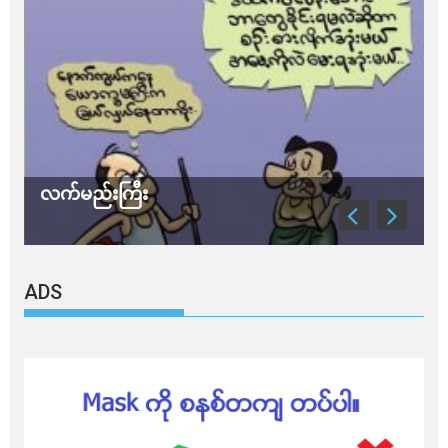
လက်မည်းကြီး
သ
ADS