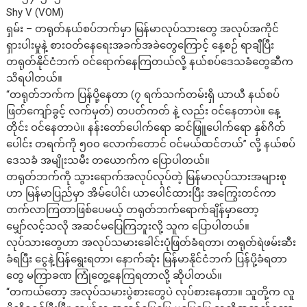
Shy V (VOM)
ရှမ်း – တရုတ်နယ်စပ်ဘက်မှာ မြန်မာလုပ်သားတွေ အလုပ်အကိုင်
ရှားပါးမှုနဲ့ စားဝတ်နေရေးအခက်အခဲတွေကြောင့် နေ့စဉ် ရာချီပြီး
တရုတ်နိုင်ငံဘက် ဝင်ရောက်နေကြတယ်လို့ နယ်စပ်ဒေသခံတွေဆီက
သိရပါတယ်။
“တရုတ်ဘက်က ပြန်ပို့နေတာ (၇ ရက်သက်တမ်းရှိ ယာယီ နယ်စပ်
ဖြတ်ကျော်ခွင့် လက်မှတ်) တပတ်ကတ် နဲ့ လည်း ဝင်နေတာပဲ။ နေ့
တိုင်း ဝင်နေတာပဲ။ နန်းတော်ပေါက်ရော ဆင်ဖြူပေါက်ရော နှစ်ဂိတ်
ပေါင်း တရက်ကို ၅၀၀ လောက်တောင် ဝင်မယ်ထင်တယ်” လို့ နယ်စပ်
ဒေသခံ အမျိုးသမီး တယောက်က ပြောပါတယ်။
တရုတ်ဘက်ကို သွားရောက်အလုပ်လုပ်တဲ့ မြန်မာလုပ်သားအများစု
ဟာ မြန်မာပြည်မှာ အိမ်ပေါင်၊ ယာပေါင်ထားပြီး အကြွေးတင်ကာ
တက်လာကြတာဖြစ်ပေမယ့် တရုတ်ဘက်ရောက်ချိန်မှာတော့
မျှော်လင့်သလို အဆင်မပြေကြဘူးလို့ သူက ပြောပါတယ်။
လုပ်သားတွေဟာ အလုပ်သမားခေါင်းပုံဖြတ်ခံရတာ၊ တရုတ်ရဲဖမ်းဆီး
ခံရပြီး ငွေနဲ့ပြန်ရွေးရတာ၊ နောက်ဆုံး မြန်မာနိုင်ငံဘက် ပြန်ပို့ခံရတာ
တွေ မကြာခဏ ကြုံတွေ့နေကြရတာလို့ ဆိုပါတယ်။
“တကယ်တော့ အလုပ်သမားပွဲစားတွေပဲ လုပ်စားနေတာ။ သူတို့က လူ