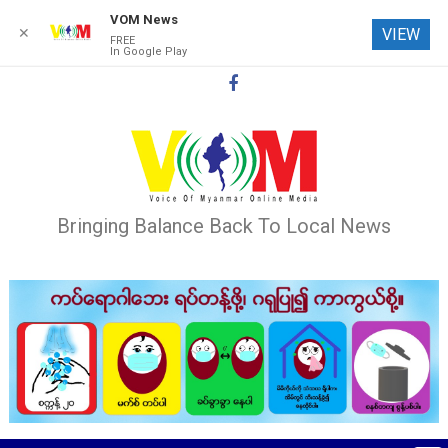
VOM News
✕
VIEW
FREE
In Google Play
Skip
to
content
Bringing Balance Back To Local News