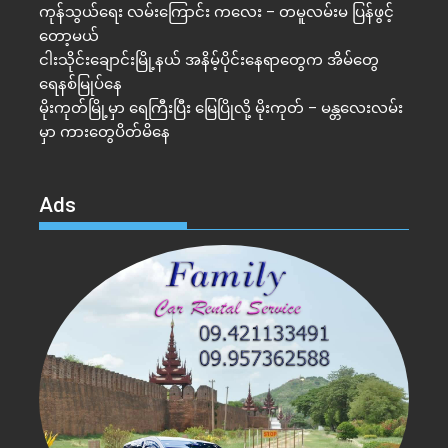
ကုန်သွယ်ရေး လမ်းကြောင်း ကလေး – တမူလမ်းမ ပြန်ဖွင့်
တော့မယ်
ငါးသိုင်းချောင်းမြို့နယ် အနိမ့်ပိုင်းနေရာတွေက အိမ်​တွေ
ရေနစ်မြုပ်နေ
မိုးကုတ်မြို့မှာ ရေကြီးပြီး မြေပြိုလို့ မိုးကုတ် – မန္တလေးလမ်း
မှာ ကားတွေပိတ်မိနေ
Ads