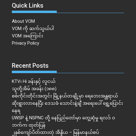
Quick Links
About VOM
VOM ကို ဆက်သွယ်ပါ
VOM အကြောင်း
Privacy Policy
Recent Posts
KTV၊ Hi ခန်းနှင့် လူငယ်
သူတို့အိမ် အခန်း (၁၈၈)
စစ်ကိုင်းတိုင်းအတွင်း မြို့နယ်တချို့မှာ ရေဘေးအန္တရာယ်
ဆိုးရွားလာနေပြီး ဒေသခံ သောင်းနဲ့ချီ အရေးပေါ် ရွှေ့ပြောင်း
နေရ
UWSP နဲ့ NSPNC တို့ နေပြည်တော်မှာ တွေ့ဆုံမှု ရလဒ် ဝ
ဘက်က ထုတ်ပြန်
၂နှစ်​ကျော်ပိတ်ထားတဲ့ အိန္ဒိယ – မြန်မာနယ်စပ်