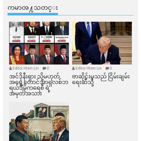
ကမာၻ႔သတင္း
Editor Htein Lin
0
Editor Htein Lin
0
အင်ဒိုနီးရှား သို့မဟုတ်
ဗာဆိုင်းမှသည် ငြိမ်းချမ်း
အရှေ့တောင်အာရှလစ်ဘ
ရေးဆီသို့
ရယ်ဒီမိုကရေစီ ရဲ့
အမှတ်အသား