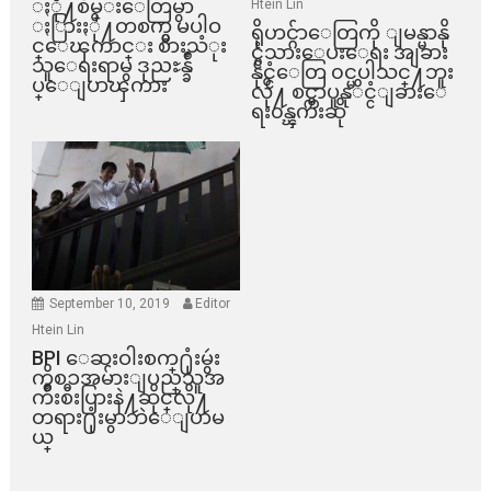
ႏို႔စိမ္းေတြမွာ
Htein Lin
ႏြားႏို႔တစက္မွ မပါဝ
ရိုဟင္ဂ်ာေတြကို ျမန္မာနို
င္ေၾကာင္း စားသံုး
င္ငံသားေပးေရး အျခား
သူေရးရာမွ ဒုညႊန္ခ်ဳ
နိုင္ငံေတြ ၀င္မပါသင္႔ဘူး
ပ္ေျပာၾကား
လို႔ စင္ကာပူနုိင္ငံျခားေ
ရး၀န္ၾကီးဆို
September 10, 2019
Editor
Htein Lin
BPI ​ေဆးဝါးစက္​႐ုံးမွဴး
ကိစၥအမ်ားျပည္​သူအ
က်ိဳးစီးပြားနဲ႔ဆိုင္​လို႔
တရား႐ုံးမွာဘဲေျပာမ
ယ္​