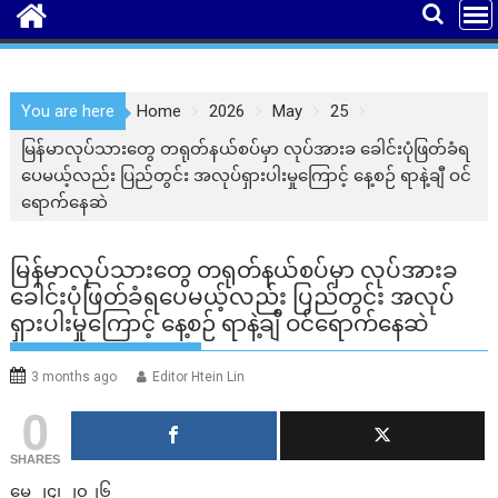
You are here
Home
2026
May
25
မြန်မာလုပ်သားတွေ တရုတ်နယ်စပ်မှာ လုပ်အားခ ခေါင်းပုံဖြတ်ခံရ
ပေမယ့်လည်း ပြည်တွင်း အလုပ်ရှားပါးမှုကြောင့် နေ့စဉ် ရာနဲ့ချီ ဝင်
ရောက်နေဆဲ
မြန်မာလုပ်သားတွေ တရုတ်နယ်စပ်မှာ လုပ်အားခ
ခေါင်းပုံဖြတ်ခံရပေမယ့်လည်း ပြည်တွင်း အလုပ်
ရှားပါးမှုကြောင့် နေ့စဉ် ရာနဲ့ချီ ဝင်ရောက်နေဆဲ
3 months ago
Editor Htein Lin
0
SHARES
မေ ၂၄၊ ၂၀၂၆