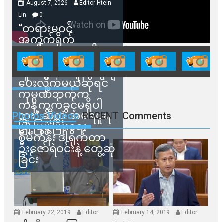
August 7, 2026
Editor Htein
Lin
0
“တရားမဝင်
အကွက်ရိုက်
ရောင်းချမှုတွေကို
သက်ဆိုင်ရာတာဝန်ရှိ
သူတွေက ဂရန်တွေချ
ပေးလိုက်မယ်ဆိုရင်
ကုမ္ပဏီဘက်က
ကန့်ကွက်ခွင့်မရှိပါ
ဘူး” ဆိုတဲ့ အမရပူရ
Photos Videos
RECENT
Comments
မြို့ပြဖွံ့ဖြိုးရေး
စီမံကိန်း ဒါရိုက်တာ
ဦးဇော်ရဲဝင်းနဲ့ တွေ့ဆုံ
ခြင်း
February 22, 2019
Editor
February 14, 2019
Editor