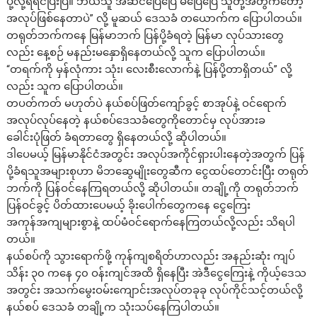
ပို့လို့ရရင်ပြီးပြီ။ ဘယ်သူ အဆင်ပြေပြေ မပြေပြေ သူတို့အတွက်တော့
အလုပ်ဖြစ်နေတာပဲ” လို့ မူဆယ် ဒေသခံ တယောက်က ပြောပါတယ်။
တရုတ်ဘက်ကနေ မြန်မာဘက် ပြန်ပို့ခံရတဲ့ မြန်မာ လုပ်သားတွေ
လည်း နေ့စဉ် မနည်းမ​နှောရှိနေတယ်လို့ သူက ပြောပါတယ်။
“တရက်ကို မှန်လုံကား သုံး၊ လေးစီးလောက်နဲ့ ပြန်ပို့တာရှိတယ်” လို့
လည်း သူက ပြောပါတယ်။
တပတ်ကတ် မဟုတ်ပဲ နယ်စပ်ဖြတ်ကျော်ခွင့် စာအုပ်နဲ့ ဝင်ရောက်
အလုပ်လုပ်နေတဲ့ နယ်စပ်ဒေသခံတွေကိုတောင်မှ လုပ်အားခ
ခေါင်းပုံဖြတ် ခံရတာတွေ ရှိနေတယ်လို့ ဆိုပါတယ်။
ဒါပေမယ့် မြန်မာနိုင်ငံအတွင်း အလုပ်အကိုင်ရှားပါးနေတဲ့အတွက် ပြန်
ပို့ခံရသူအများစုဟာ မိဘဆွေမျိုးတွေဆီက ငွေထပ်တောင်းပြီး တရုတ်
ဘက်ကို ပြန်ဝင်နေကြရတယ်လို့ ဆိုပါတယ်။ တချို့ကို တရုတ်ဘက်
ပြန်ဝင်ခွင့် ပိတ်ထားပေမယ့် ခိုးပေါက်တွေကနေ ငွေကြေး
အကုန်အကျများစွာနဲ့ ထပ်မံဝင်ရောက်နေကြတယ်လို့လည်း သိရပါ
တယ်။
နယ်စပ်ကို သွားရောက်ဖို့ ကုန်ကျစရိတ်ဟာလည်း အနည်းဆုံး ကျပ်
သိန်း ၃၀ ကနေ ၄၀ ဝန်းကျင်အထိ ရှိနေပြီး အဲဒီငွေကြေးနဲ့ ကိုယ့်ဒေသ
အတွင်း အသက်မွေးဝမ်းကျောင်းအလုပ်တခုခု လုပ်ကိုင်သင့်တယ်လို့
နယ်စပ် ဒေသခံ တချို့က သုံးသပ်နေကြပါတယ်။