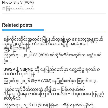
Photo: Shy V (VOM)
,
မြန်မာသတင်း
သတင်း
Related posts
စစ်ကိုင်းတိုင်းအတွင်း မြို့နယ်တချို့မှာ ရေဘေးအန္တရာယ်
ဆိုးရွားလာနေပြီး ဒေသခံ သောင်းနဲ့ချီ အရေးပေါ်
ရွှေ့ပြောင်းနေရ
ဩဂုတ် ၇ – ၂၀၂၆ SS (VOM) စစ်ကိုင်းတိုင်းအတွင်းက ရေဦး၊ ခင်
ဦး၊...
UWSP နဲ့ NSPNC တို့ နေပြည်တော်မှာ တွေ့ဆုံမှု ရလဒ် ဝ
ဘက်က ထုတ်ပြန်
ဩဂုတ် ၇၊ ၂၀၂၆ Shy V (VOM) နေပြည်တော်မှာ ဩဂုတ်လ ၃...
၂နှစ်​ကျော်ပိတ်ထားတဲ့ အိန္ဒိယ – မြန်မာနယ်စပ်
ကုန်သွယ်ရေး လမ်းကြောင်း ကလေး – တမူလမ်းမ ပြန်ဖွင့်
တော့မယ်
ဩဂုတ် ၇ ၊ ၂၀၂၆ CC (VOM) မြန်မာ – အိန္ဒိယနယ်စပ်ဖြစ်တဲ့...