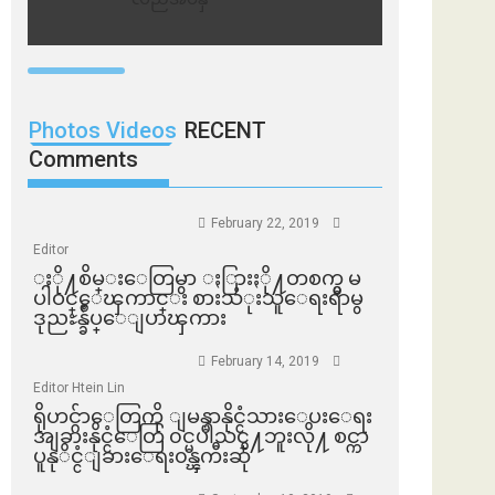
Photos Videos
RECENT
Comments
February 22, 2019
Editor
ႏို႔စိမ္းေတြမွာ ႏြားႏို႔တစက္မွ မ
ပါဝင္ေၾကာင္း စားသံုးသူေရးရာမွ
ဒုညႊန္ခ်ဳပ္ေျပာၾကား
February 14, 2019
Editor Htein Lin
ရိုဟင္ဂ်ာေတြကို ျမန္မာနိုင္ငံသားေပးေရး
အျခားနိုင္ငံေတြ ၀င္မပါသင္႔ဘူးလို႔ စင္ကာ
ပူနုိင္ငံျခားေရး၀န္ၾကီးဆို