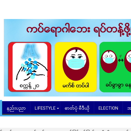
နည်းပညာ
LIFESTYLE
ဓာတ်ပုံ ဗီဒီယို
ELECTION
အ