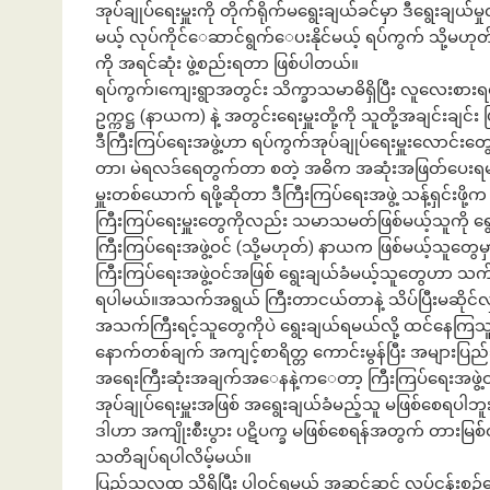
အုပ်ချုပ်ရေးမှူးကို တိုက်ရိုက်မရွေးချယ်ခင်မှာ ဒီရွေးချယ်မှ
မယ့် လုပ်ကိုင်‌ေဆာင်ရွက်‌‌ေပးနိုင်မယ့် ရပ်ကွက် သို့မဟုတ်
ကို အရင်ဆုံး ဖွဲ့စည်းရတာ ဖြစ်ပါတယ်။
ရပ်ကွက်၊ကျေးရွာအတွင်း သိက္ခာသမာဓိရှိပြီး လူလေးစားရတ
ဥက္ကဋ္ဌ (နာယက) နဲ့ အတွင်းရေးမှူးတို့ကို သူတို့အချင်း
ဒီကြီးကြပ်ရေးအဖွဲ့ဟာ ရပ်ကွက်အုပ်ချုပ်ရေးမှူးလောင်းတွေ
တာ၊ မဲရလဒ်ရေတွက်တာ စတဲ့ အဓိက အဆုံးအဖြတ်ပေးရမယ့် 
မှူးတစ်ယောက် ရဖို့ဆိုတာ ဒီကြီးကြပ်ရေးအဖွဲ့ သန့်ရှင်းဖ
ကြီးကြပ်ရေးမှူးတွေကိုလည်း သမာသမတ်ဖြစ်မယ့်သူကို ရွေ
ကြီးကြပ်ရေးအဖွဲ့ဝင် (သို့မဟုတ်) နာယက ဖြစ်မယ့်သူတ
ကြီးကြပ်ရေးအဖွဲ့ဝင်အဖြစ် ရွေးချယ်ခံမယ့်သူတွေဟာ သက်ဆိ
ရပါမယ်။အသက်အရွယ် ကြီးတာငယ်တာနဲ့ သိပ်ပြီးမဆိုင်
အသက်ကြီးရင့်သူတွေကိုပဲ ရွေးချယ်ရမယ်လို့ ထင်နေကြ
နောက်တစ်ချက် အကျင့်စာရိတ္တ ကောင်းမွန်ပြီး အများပ
အရေးကြီးဆုံးအချက်အ‌ေနနဲ့က‌ေတာ့ ကြီးကြပ်ရေးအဖွဲ့ဝင
အုပ်ချုပ်ရေးမှူးအဖြစ် အရွေးချယ်ခံမည့်သူ မဖြစ်စေရပါဘူး။
ဒါဟာ အကျိုးစီးပွား ပဋိပက္ခ မဖြစ်စေရန်အတွက် တားမ
သတိချပ်ရပါလိမ့်မယ်။
ပြည်သူလူထု သိရှိပြီး ပါဝင်ရမယ့် အဆင့်ဆင့် လုပ်ငန်း