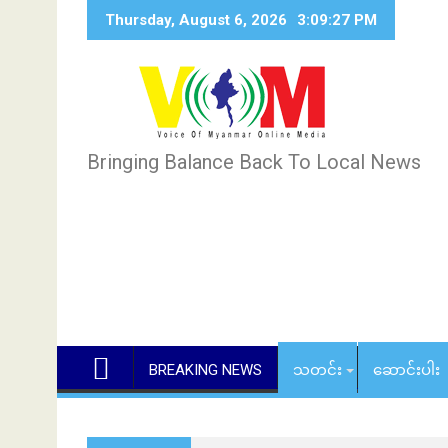
Skip
Thursday, August 6, 2026
3:09:28 PM
to
content
Bringing Balance Back To Local News
BREAKING NEWS
သတင်း
ဆောင်းပါး