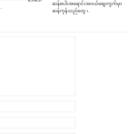
ဆန်စပါးအရောင်းအဝယ်စျေးကွက်မှာ
..
ဆန်ကုန်သည်တွေ ၊...