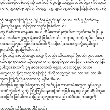
ုလုပ်ငန်းစဉ်တစ်ခုလုံးကို ဘက်လိုက်မှုမရှိ၊ သန့်ရှင်းသပ်ရပ်စွာ ကိုင်တွယ်
 ကျေးရွာအုပ်စု အုပ်ချုပ်ရေးမှူး ရွေးချယ်ခန့်အပ်ရေး ကြီးကြပ်ရေးအဖွဲ့
ဲ့ အများယုံကြည်သူ (၅) ဦးနဲ့ ဖွဲ့စည်းရပါတယ်။ အဲဒီ ၅ ဦးထဲကမှ
ချင်း ပြန်လည်ရွေးချယ်ကြတာလည်း ဖြစ်ပါတယ်။
ကို စိစစ်တာ၊ ဆန္ဒမဲပေးမယ့် အိမ်ထောင်စုကိုယ်စားလှယ်စာရင်း ပြုစု
အခန်းကဏ္ဍမှာ ရှိနေလို့ ဖြစ်ပါတယ်။ တရားမျှတတဲ့ အုပ်ချုပ်ရေး
ို့က ပထမခြေလှမ်း ဖြစ်ပါတယ်။ဒါကို ပေါ့ပေါ့ဆဆတွေးလို့မရပါဘူး။
းချယ်နိုင်ရမှာဖြစ်ပါတယ်။
ွေမှာ ရှိရမယ့် အရည်အချင်း‌‌တွေကိုလည်း သိထားရပါဦးမယ်။ဥပဒေအရ
ုင်ရာ ရပ်ကွက် သို့မဟုတ် ကျေးရွာအုပ်စုမှာ အခြေချ နေထိုင်သူ ဖြစ်
လှပါဘူး။အသက် ၃၅ နှစ်အထက်ဆို ရွေးချယ်ပေးလို့ရပါတယ်။
သူတွေလည်းရှိတဲ့အတွက်ကြောင့် ဒါကိုထည့်သွင်းရေးသားပေးတာပါ။
ြည်သူက ကြည်ညိုလေးစားသူ ဖြစ်ရပါမယ်။
်အဖြစ် ရွေးချယ်ခံသူဟာ ဇနီး/ခင်ပွန်း၊ သားသမီး‌တွေက ရပ်ကျေး
အဲဒီလိုပါတဲ့သူကို ကြီးကြပ်ရေးအဖွဲ့ဝင်အဖြစ် ရွေးချယ်ခွင့်မရိပါဘူး။
ြစ်ထားခြင်း ဖြစ်ပါတယ်။ပြည်သူလူထုကလည်း အဲဒီအချက်တွေကို
စဉ်တွေလည်း သိရှိထားရပါဦးမယ်။