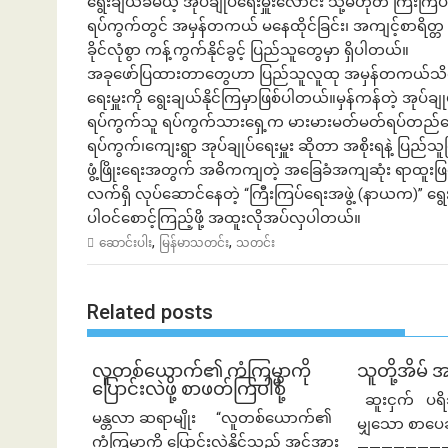
ရွေးချယ်ခံမယ့် အုပ်ချုပ်ရေးမှူးလောင်း သို့မဟုတ် ကြီးက
ရပ်ကွက်တွင် အမှန်တကယ် မနေထိုင်ခြင်း၊ အကျင့်စာရိတ္တ
ခိုင်လုံစွာ ကန့်ကွက်နိုင်ခွင့် ပြည်သူတွေမှာ ရှိပါတယ်။
အခုဖော်ပြထားတာတွေဟာ ပြည်သူလူထု အမှန်တကယ်သိရှိထာ
ရေးမှူးကို ရွေးချယ်နိုင်ကြမှာဖြစ်ပါတယ်။မှန်ကန်တဲ့ အုပ်ချုပ
ရပ်ကွက်သူ ရပ်ကွက်သားရှေ့က မားမားမတ်မတ်ရပ်တည်ပေ
ရပ်ကွက်၊ကျေးရွာ အုပ်ချုပ်ရေးမှူး ဆိုတာ အစိုးရနဲ့ ပြည်
ဖွံ့ဖြိုးရေးအတွက် အဓိကကျတဲ့ အခြေခံအကျဆုံး ရာထူးဖြစ်ပါ
လက်ရှိ လုပ်ဆောင်နေတဲ့ “ကြီးကြပ်ရေးအဖွဲ့ (နာယက)” ရွ
ပါဝင်စောင့်ကြည့်ဖို့ အထူးလိုအပ်လှပါတယ်။
,
,
ဆောင်းပါး
မြန်မာသတင်း
သတင်း
Related posts
လူတစ်ယောက်၏ ကံကြမ္မာကို
သူတို့အိမ် 
ပြောင်းလဲဖို့ စာဖတ်ကြပါစို့
ဆူးငှက် ပရိ
မန္တလာ ဆရာမျိုး “လူတစ်ယောက်၏
မျှသော စာပေ
ကံကြမ္မာကို ပြောင်းလဲနိုင်သည့် အင်အား
—————————