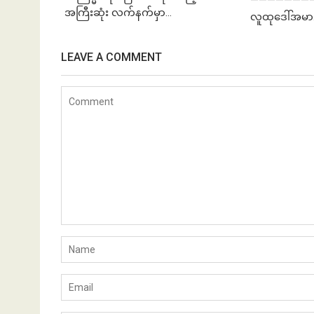
အကြီးဆုံး လက်နက်မှာ...
လူထုဒေါ်အမာ.
LEAVE A COMMENT