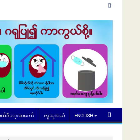
ယ်ဒီတာ့အာဘော်
လူထုအသံ
ENGLISH