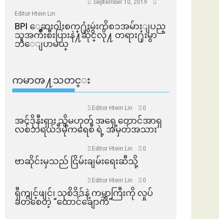
September 10, 2019
Editor Htein Lin
BPI ​ေဆးဝါးစက္​႐ုံးမွဴးကိစၥအမ်ားျပည္​
သူအက်ိဳးစီးပြားနဲ႔ဆိုင္​လို႔ တရား႐ုံးမွာ
ဘဲေျပာမယ္​
ကမာၻ႔သတင္း
Editor Htein Lin
0
အင်ဒိုနီးရှား သို့မဟုတ် အရှေ့တောင်အာရှ
လစ်ဘရယ်ဒီမိုကရေစီ ရဲ့ အမှတ်အသား
Editor Htein Lin
0
ဗာဆိုင်းမှသည် ငြိမ်းချမ်းရေးဆီသို့
Editor Htein Lin
0
ရှီကျင့်ဖျင်၊ သုစိဒိဒ်နဲ့ ကမ္ဘာကြီးကို လှုပ်
ခတ်စေတဲ့ “ထောင်ချောက်”