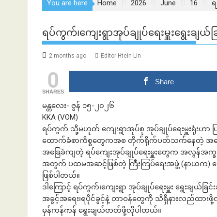
You are here
Home
2026
June
16
ရ
ရပ်ကွက်၊ကျေးရွာအုပ်ချုပ်ရေးမှူးရွေးချယ်ခ
2 months ago
Editor Htein Lin
0
Share
SHARES
မန္တ​လေး- ဇွန် ၁၅-၂၀၂၆
KKA (VOM)
ရပ်ကွက် သို့မဟုတ် ကျေးရွာအုပ်စု အုပ်ချုပ်ရေးမှူးရုံးဟာ ပြ
ထောက်ခံစာကိစ္စတွေကအစ တိုက်ရိုက်ပတ်သက်နေတဲ့ အရေးကြီ
အခြေခံကျတဲ့ ရပ်ကျေးအုပ်ချုပ်ရေးမှူးတွေက အလွန်အက္ခ
အတွက် ပထမအဆင့်ဖြစ်တဲ့ ကြီးကြပ်ရေးအဖွဲ့ (နာယက) ရွ
ဖြစ်ပါတယ်။
ဒါကြောင့် ရပ်ကွက်၊ကျေးရွာ အုပ်ချုပ်ရေးမှူး ရွေးချယ်ခ
အခွင့်အရေး၊ရပိုင်ခွင့်နဲ့ တာဝန်တွေကို သိရှိနားလည်ထားဖို
မှန်ကန်ကန် ရွေးချယ်တတ်ဖို့လိုပါတယ်။
ဘဏ်နဲ့အကြွေး