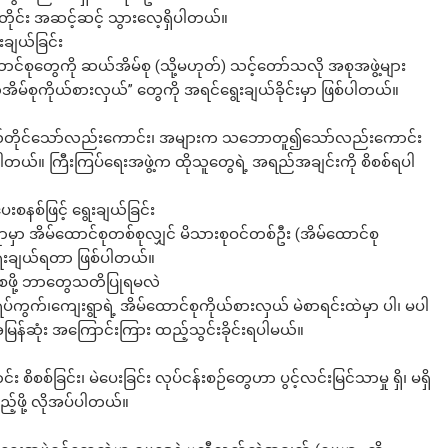
တိုင်း အဆင့်ဆင့် သွားလေ့ရှိပါတယ်။
းချယ်ခြင်း
ာင်စုတွေကို ဆယ်အိမ်စု (သို့မဟုတ်) သင့်တော်သလို အစုအဖွဲ့များ
်အိမ်စုကိုယ်စားလှယ်” တွေကို အရင်ရွေးချယ်ခိုင်းမှာ ဖြစ်ပါတယ်။
ကိုယ်တိုင်သော်လည်းကောင်း၊ အများက သဘောတူ၍သော်လည်းကောင်း
်ပါတယ်။ ကြီးကြပ်ရေးအဖွဲ့က ထိုသူတွေရဲ့ အရည်အချင်းကို စိစစ်ရပါ
ေးစနစ်ဖြင့် ရွေးချယ်ခြင်း
ာမှာ အိမ်ထောင်စုတစ်စုလျှင် မိသားစုဝင်တစ်ဦး (အိမ်ထောင်စု
း ရွေးချယ်ရတာ ဖြစ်ပါတယ်။
းစေဖို့ ဘာတွေသတိပြုရမလဲ
်ကွက်၊ကျေးရွာရဲ့ အိမ်ထောင်စုကိုယ်စားလှယ် မဲစာရင်းထဲမှာ ပါ၊ မပါ
ြန်ဆုံး အကြောင်းကြား ထည့်သွင်းခိုင်းရပါမယ်။
 စိစစ်ခြင်း၊ မဲပေးခြင်း လုပ်ငန်းစဉ်တွေဟာ ပွင့်လင်းမြင်သာမှု ရှိ၊ မရှိ
ြည့်ဖို့ လိုအပ်ပါတယ်။