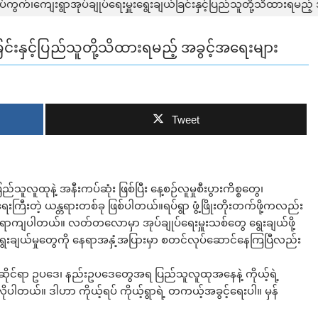
ပ်ကွက်၊ကျေးရွာအုပ်ချုပ်ရေးမှူးရွေးချယ်ခြင်းနှင့်ပြည်သူတို့သိထားရမည့်
ြင်းနှင့်ပြည်သူတို့သိထားရမည့် အခွင့်အရေးများ
Tweet
ည်သူလူထုနဲ့ အနီးကပ်ဆုံး ဖြစ်ပြီး နေ့စဉ်လူမှုစီးပွားကိစ္စတွေ၊
းတဲ့ ယန္တရားတစ်ခု ဖြစ်ပါတယ်။ရပ်ရွာ ဖွံ့ဖြိုးတိုးတက်ဖို့ကလည်း
ရာကျပါတယ်။ လတ်တလောမှာ အုပ်ချုပ်ရေးမှူးသစ်တွေ ရွေးချယ်ဖို့
ေးချယ်မှုတွေကို နေရာအနှံ့အပြားမှာ စတင်လုပ်ဆောင်နေကြပြီလည်း
ြင်းဆိုင်ရာ ဥပဒေ၊ နည်းဥပဒေတွေအရ ပြည်သူလူထုအနေနဲ့ ကိုယ့်ရဲ့
့လိုပါတယ်။ ဒါဟာ ကိုယ့်ရပ် ကိုယ့်ရွာရဲ့ တကယ့်အခွင့်ရေးပါ။ မှန်
ဘာလျှော့မလဲ