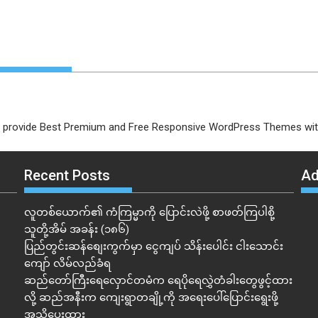
provide Best Premium and Free Responsive WordPress Themes with 
Recent Posts
A
လူတစ်ယောက်၏ ကံကြမ္မာကို ပြောင်းလဲဖို့ စာဖတ်ကြပါစို့
သူတို့အိမ် အခန်း (၁၈၆)
ပြည်တွင်းဆန်စျေးကွက်မှာ ငွေကျပ် သိန်းပေါင်း ငါး​သောင်း
ကျော် လိမ်လည်ခံရ
ဆည်တော်ကြီးရေလှောင်တမံက ရေပိုရေလွှဲတံခါးတွေဖွင့်ထား
လို့ ဆည်အနီးက ကျေးရွာတချို့ကို အရေးပေါ်ပြောင်းရွေးဖို့
အသိပေးထား