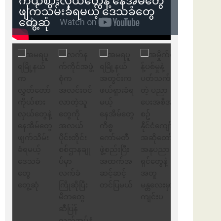
ကိုယ်စားလှယ်တွေနဲ့ နေအိမ်တွေ
ဖျက်သိမ်းခံရမယ့် ဒေသခံတွေ
တွေ့ဆုံ