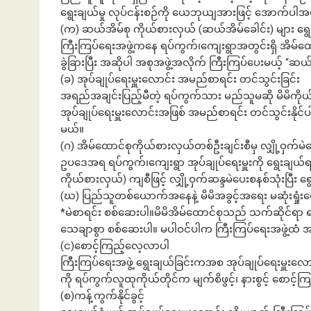
ရွေးချယ်မှု လုပ်ငန်းစဉ်ကို ယေဘုယျအားဖြင့် အောက်ပါအ
(က) ဆယ်အိမ်စု ကိုယ်စားလှယ် (ဆယ်အိမ်ခေါင်း) များ ရွေ
ကြီးကြပ်ရေးအဖွဲ့ကနေ ရပ်ကွက်၊ကျေးရွာအတွင်းရှိ အိမ်ထေ
ခွဲခြားပြီး အဆိုပါ အစုအဖွဲ့အလိုက် ကြီးကြပ်ပေးမယ့် “ဆယ
(ခ) အုပ်ချုပ်ရေးမှူးလောင်း အမည်စာရင်း တင်သွင်းခြင်း
အရည်အချင်းပြည့်မီတဲ့ ရပ်ကွက်သား မည်သူမဆို မိမိ
အုပ်ချုပ်ရေးမှူးလောင်းအဖြစ် အမည်စာရင်း တင်သွင်းနိုင
မယ်။
(ဂ) အိမ်ထောင်စုကိုယ်စားလှယ်တစ်ဦးချင်းစီမှ လျှို့ဝှက်မဲပ
ဥပဒေအရ ရပ်ကွက်၊ကျေးရွာ အုပ်ချုပ်ရေးမှူးကို ရွေးချယ်ရ
ကိုယ်စားလှယ်) ကျစီဖြင့် လျှို့ဝှက်ဆန္ဒမဲပေးစနစ်သုံးပြီ
(ဃ) ပြည်သူတစ်ယောက်အနေနဲ့ မိမိအခွင့်အရေး မဆုံးရှုံ
*မဲစာရင်း စစ်ဆေးပါ။မိမိအိမ်ထောင်စုသည် သက်ဆိုင်ရာ ရပ
သေချာစွာ စစ်ဆေးပါ။ မပါဝင်ပါက ကြီးကြပ်ရေးအဖွဲ့ထံ အမ
(င)စောင့်ကြည့်လေ့လာပါ
ကြီးကြပ်ရေးအဖွဲ့ ရွေးချယ်ခြင်းကအစ အုပ်ချုပ်ရေးမှူးလောင်း
ကို ရပ်ကွက်လူထုကိုယ်တိုင်က မျက်စိဖွင့်၊ နားစွင့် စောင့်က
(စ)ကန့်ကွက်နိုင်ခွင့်