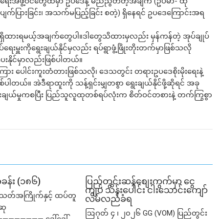
ြပ်ရေးအဖွဲ့ဝင်တွေထဲမှာ ဥပဒေနဲ့ မညီညွတ်တဲ့အချက် (ဥပမာ- ထို
 ပျက်ပြားခြင်း၊ အသက်မပြည့်ခြင်း စတဲ့) ရှိနေရင် ဥပဒေကြောင်းအရ
းရမယ့်အချက်‌တွေပါ။ဒါ‌‌တွေသိထားမှလည်း မှန်ကန်တဲ့ အုပ်ချုပ်
်ရေးမှူးကိုရွေးချယ်နိုင်မှလည်း ရပ်ရွာဖွံ့ဖြိုးတိုးတက်မှာဖြစ်သလို
းနိုင်မှာလည်းဖြစ်ပါတယ်။
သူကြား ပေါင်းကူးတံတားဖြစ်သလို၊ ဒေသတွင်း တရားဥပဒေစိုးမိုးရေးနဲ့
တယ်။ အဲဒီရာထူးကို သန့်ရှင်းမျှတစွာ ရွေးချယ်နိုင်ဖို့ဆိုရင် အခု
ေးချယ်မှုကစပြီး ပြည်သူလူထုတစ်ရပ်လုံးက စိတ်ဝင်တစားနဲ့ တက်ကြွစွာ
အခန်း (၁၈၆)
ပြည်တွင်းဆန်စျေးကွက်မှာ ငွေ
ကျပ် သိန်းပေါင်း ငါး​သောင်းကျော်
သတ်အကြိုက်နှင့် ထပ်တူ
လိမ်လည်ခံရ
ဆု
ဩဂုတ် ၄ ၊ ၂၀၂၆ GG (VOM) ပြည်တွင်း
—————— ဒေါ်ဒေါ်