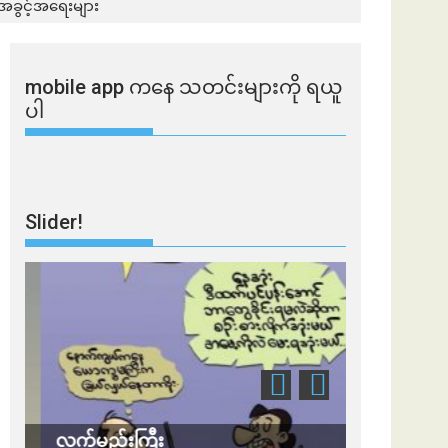
 အခွင့်အရေးများ
mobile app ​​ကနေ ​​သတင်းများကို ရယူ
ပါ
Slider!
လက်မည်းကြီး
သတိ အိုမီခရ