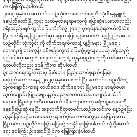
က ဖြေကြားခဲ့ပါတယ်။
၂၀၀၃ ခုနှစ်က တော်ဝင်ယာဥ်လိုင်းကနေ တစ်နေ့ကို သုံးစီးနှုနျူးနဲ့
နေပြည်တော်မြို့တွင်း သတ်မှတ်နေရာတွေကို ပြေးဆွဲပေးသော်လည်း
ခရီးသည်မရပဲ တွက်ခြေမကိုက်လို့ ၂၀၀၉ မှာရပ်နားခဲ့ရတယ်လို့သိရ
ပြီး လက်ရှိ နေပြည်တော်မှာ ရွှေသပြေ၊ ရွှေအောင်လံ၊ ရွှေပြည်သစ် ယ
ယဥ်လိုင်း သုံးလိုင်း ကို လိုက်ထရက်ကားနဲ့ ပျဥ်းမနား မြို့မစျေး
တောင်ညို တပ်ကုန်း ခရီးစဥ်တွေကို ပြေးဆွဲမှုရှိနေပေမယ့် ခရီးသည်
နည်းပါးတဲ့အတွက် စျေးသည်တွေရဲ့ ကုန်ပစ္စည်းတွေကို တင်ဆောင်နေ
ရတယ်လို့လည်း ဒုဝန်ကြီးက ဆိုပါတယ်။
ပို့ဆောင်ရေးညွှန်ကြားမှု ဦးစီးဌာန ပြည်ထောင်စုနယ်မြေရုံး
နေပြည်တော်အနေနဲ့ ၂၀၂၄ ခုနှစ်က စတင်ပြီး တော်ဝင်ယာဥ်လိုင်းနဲ့
သိုက်ချောင်း ကနေ လယ်ဝေး၊ သိုက်ချောင်း မြို့မစျေး မာရဝီဇယ၊
သိုက်ချောင်း မြို့မစျေး နည်းပညာအထက်တန်း ကျောင်း၊ သိုက်
ချောင်း မြို့စျေး စတိတ်အကယ်ဒမီ ကျောင်းစတဲ့ ခရီးစဥ်လေးခုကို
နေ့စဉ်ပြေးဆွဲ နေပြီး အခုလက်ရှိရာဇာမင်းယာဥ်အသင်းက နေ့စဥ်ပြေး
ဆွဲနိုင်ခြင်းမရှိသေးပေမယ့် နောက်ပိုင်းကာလတွေမှာ နေပြည်တော်
မြို့တွင်းယာဥ်လိုင်းအဖြစ် ပြေးဆွဲလာနိုင်မှာဖြစ်ပါတယ် လို့ ပို့ဆောင်
ရေး ဒုဝန်ကြီး ဦးအောင်မြိုင်က ဖြေကြားခဲ့ပါတယ်။