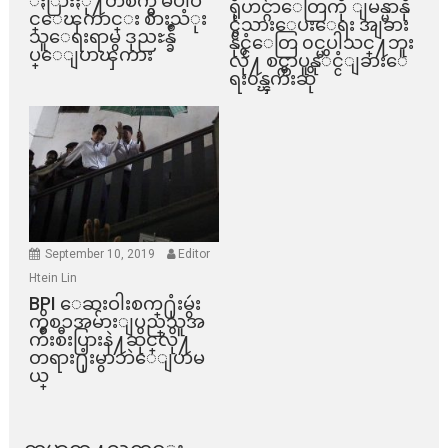
ႏြားႏို႔တစက္မွ မပါဝ
ရိုဟင္ဂ်ာေတြကို ျမန္မာနို
င္ေၾကာင္း စားသံုး
င္ငံသားေပးေရး အျခား
သူေရးရာမွ ဒုညႊန္ခ်ဳ
နိုင္ငံေတြ ၀င္မပါသင္႔ဘူး
ပ္ေျပာၾကား
လို႔ စင္ကာပူနုိင္ငံျခားေ
ရး၀န္ၾကီးဆို
September 10, 2019
Editor
Htein Lin
BPI ​ေဆးဝါးစက္​႐ုံးမွဴး
ကိစၥအမ်ားျပည္​သူအ
က်ိဳးစီးပြားနဲ႔ဆိုင္​လို႔
တရား႐ုံးမွာဘဲေျပာမ
ယ္​