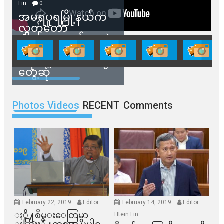
Lin
0
အမရပူရမြို့နယ်က
လွှတ်တော်
ကိုယ်စားလှယ်တွေနဲ့
နေအိမ်တွေဖျက်သိမ်း
ခံရမယ့် ဒေသခံတွေ
တွေ့ဆုံ
Photos Videos
RECENT
Comments
February 22, 2019
Editor
February 14, 2019
Editor
ႏို႔စိမ္းေတြမွာ
Htein Lin