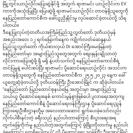
မြို့တွင်းယာဥ်လိုင်းပြေးဆွဲနိုင်ဖို့ အတွက် ရာဇာမင်း ယာဥ်လိုင်းက EV
ကားကိုအသုံးပြုပြီး ပြေးဆွဲဖို့ ရာဇာမင်းယာဥ်လိုင်း တာဝန်ရှိသူတွေကို
နေပြည်တော်ကောင်စီက ခေါ်ယူညှိနှိုင်းမှု လုပ်ဆောင်ခဲ့တယ်လို့ သိရ
ပါတယ်။
ဒီနေ့ပြုလုပ်တဲ့တတိယအကြိမ်ပြည်သူ့လွှတ်တော် ဒုတိယပုံမှန်
အစည်းအဝေး ၁၂ ရက်မြောက်နေ့က ကျိုက်လတ်မဲဆန္ဒနယ်
ပြည်သူ့လွှတ်တော် ကိုယ်စားလှယ် Dr အောင်ကြီးမေးမြန်းတဲ့
နေပြည်တော်မှာ အများပြည်သူတွေအတွက် စျေးနှုန်းချိုသာတဲ့
လိုင်းကားပြေးဆွဲဖို့ ရှိ မရှိ နဲ့ပတ်သက်လို့ နေပြည်တော်ကောင်စီရဲ့
တင်ပြမှုနဲ့ ပေါင်းစပ်ပြီး ရာဇာမင်း ပို့ဆောင်ရေးယာဥ်လိုင်း အသင်းက
တာဝန်ရှိသူတွေကို နေပြည်တော်ကောင်စီက ၂၅.၅.၂၀၂၃ နေ့က ခေါ်
ယူတွေ့ဆုံခဲ့တယ်လို့ ဒုတိယဝန်ကြီး ဦးအောင်မြိုင် က ဆိုခဲ့ပါတယ်။
“နေပြည်တော် ပြည်ထောင်စုနယ်မြေ အတွင်းမှာ အများပြည်သူ
သယ်ယူ ပို့ဆောင်ရေးစနစ် ကောင်းမွန်စွာဖြစ်ပေါျလာရေးအတှကျ
နေပြည်တော်ကောင်စီနဲ့ ပို့ဆောင်ရေးဝန်ကြီးဌာန ပို့ဆောင်ရေးညွှန်
ကြားရေးဦးစီးဌာနတို့မှ အလေးထားဆောင် ရွက်ပေးခဲ့သော်လည်း
လိုက်ပါစီးနင်းတဲ့ ခရီးသည် နည်းပါးတာကြောင့် စီးပွားရေးအရ
တွက်ခြေကိုက်မှု နည်းပါးတဲ့အတွက်ကြောင့် ဖွံဖြိုးတိုးတက်မှု နည်းပါး
ခဲ့ရကြောင်း တွေ့ရှိရပါတယ်” လို့ ပို့ဆောင်ရေး ဒုဝန်ကြီး ဦးအောင်မြိုင်