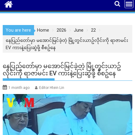
You are here
Home
2026
June
22
နေပြည်တော်မှာ မအောင်မြင်ခဲ့တဲ့ မြို့တွင်းယာဥ်လိုင်းကို ရာဇာမင်း
EV ကားနဲ့ပြေးဆွဲဖို့ စီစဥ်နေ
နေပြည်တော်မှာ မအောင်မြင်ခဲ့တဲ့ မြို့တွင်းယာဥ်
လိုင်းကို ရာဇာမင်း EV ကားနဲ့ပြေးဆွဲဖို့ စီစဥ်နေ
1 month ago
Editor Htein Lin