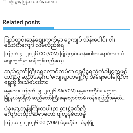
,
,
ခရီးသွား
မြန်မာသတင်း
သတင်း
Related posts
ပြည်တွင်းဆန်စျေးကွက်မှာ ငွေကျပ် သိန်းပေါင်း ငါး​
သောင်းကျော် လိမ်လည်ခံရ
ဩဂုတ် ၄ ၊ ၂၀၂၆ GG (VOM) ပြည်တွင်းဆန်စပါးအရောင်းအဝယ်
စျေးကွက်မှာ ဆန်ကုန်သည်တွေ ၊...
ဆည်တော်ကြီးရေလှောင်တမံက ရေပိုရေလွှဲတံခါးတွေဖွင့်
ထားလို့ ဆည်အနီးက ကျေးရွာတချို့ကို အရေးပေါ်ပြောင်း
ရွေးဖို့ အသိပေးထား
မန္တလေး၊ သြဂုတ်- ၅- ၂၀၂၆ SA(VOM) မန္တလေးတိုင်း၊ မတ္တရာ
မြို့နယ်မှာရှိတဲ့ ဆည်တော်ကြီးရေလှောင်တမံ ကန်ရေပြည့်အမှတ်...
ပဲခူးမှာ ဘုန်းကြီးတပါးက ဓားနဲ့ခုတ်လို့
ကျောင်းထိုင်ဆရာတော် ပျံလွန်တော်မူ
ဩဂုတ် ၅ ၊ ၂၀၂၆ GG (VOM) ပဲခူးတိုင်း ၊ ပဲခူးမြို့...