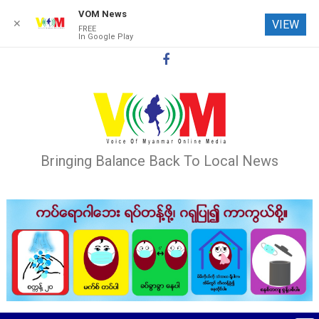
VOM News
✕
VIEW
FREE
In Google Play
Skip
to
content
Bringing Balance Back To Local News