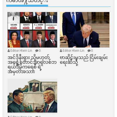
ကမာၻ႔သတင္း
Editor Htein Lin
0
Editor Htein Lin
0
အင်ဒိုနီးရှား သို့မဟုတ်
ဗာဆိုင်းမှသည် ငြိမ်းချမ်း
အရှေ့တောင်အာရှလစ်ဘ
ရေးဆီသို့
ရယ်ဒီမိုကရေစီ ရဲ့
အမှတ်အသား