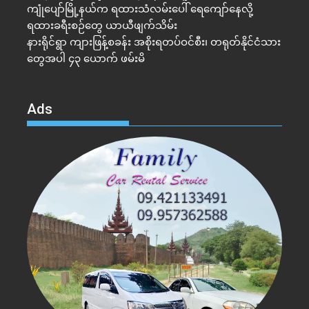
ကျုံပျော်မြို့နယ်က ရထားသံလမ်းပေါ် ရေကျော်နေလို့
ရထားခရီးစဉ်တွေ ယာယီဖျက်သိမ်း
နားရိုင်ရွာ ကျားဖြန့်စခန်း အစိုးရတပ်ဝင်စီး၊ တရုတ်နိုင်ငံသား
တွေအပါ ၄၃ ယောက် ဖမ်းမိ
Ads