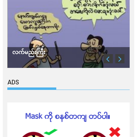
လက်မည်းကြီး
သ
ADS