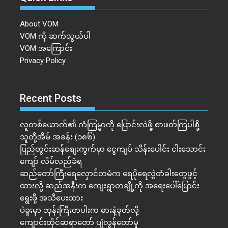
About VOM
VOM ကို ဆက်သွယ်ပါ
VOM အကြောင်း
Privacy Policy
Recent Posts
လူတစ်ယောက်၏ ကံကြမ္မာကို ပြောင်းလဲဖို့ စာဖတ်ကြပါစို့
သူတို့အိမ် အခန်း (၁၈၆)
ပြည်တွင်းဆန်စျေးကွက်မှာ ငွေကျပ် သိန်းပေါင်း ငါး​သောင်း
ကျော် လိမ်လည်ခံရ
ဆည်တော်ကြီးရေလှောင်တမံက ရေပိုရေလွှဲတံခါးတွေဖွင့်
ထားလို့ ဆည်အနီးက ကျေးရွာတချို့ကို အရေးပေါ်ပြောင်း
ရွေးဖို့ အသိပေးထား
ပဲခူးမှာ ဘုန်းကြီးတပါးက ဓားနဲ့ခုတ်လို့
ကျောင်းထိုင်ဆရာတော် ပျံလွန်တော်မူ