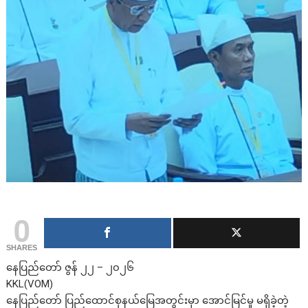
0
SHARES
နေပြည်တော် ဇွန် ၂၂ – ၂၀၂၆
KKL(VOM)
နေပြည်တော် ပြည်ထောင်စုနယ်မြေအတွင်းမှာ အောင်မြင်မှု မရှိခဲ့တဲ့