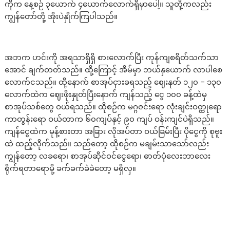
ကိုက နေ့စဉ် ၃ယောက် ၄ယောက်လောက်ရှိမှာပေါ့။ သူတို့ကလည်း
ကျွန်တော်တို့ အိုးပဲနှိုက်ကြပါသည်။
အဘက ဟင်းကို အရသာရှိရှိ စားလောက်ပြီး ကုန်ကျစရိတ်သက်သာ
အောင် ချက်တတ်သည်။ ထို့ကြောင့် အိမ်မှာ ဘယ်နှယောက် လာပါစေ
လောက်ငသည်။ ထို့နောက် စာအုပ်ငှားခရသည့် ဈေးနုတ် ၁၂၀ – ၁၃၀
လောက်ထဲက ဈေးဖိုးနှုတ်ပြီးနောက် ကျန်သည့် ငွေ ၁၀၀ ခန့်ထဲမှ
စာအုပ်သစ်တွေ ဝယ်ရသည်။ ထိုစဉ်က မဂ္ဂဇင်းရော လုံးချင်းဝတ္ထုရော
ကာတွန်းရော ဝယ်တာက ၆၀ကျပ်နှင့် ၉၀ ကျပ် ဝန်းကျင်ပဲရှိသည်။
ကျန်ငွေထဲက မုန့်စားတာ အခြား လိုအပ်တာ ဝယ်ခြမ်းပြီး ပိုငွေကို စုဗူး
ထဲ ထည့်လိုက်သည်။ သည်တော့ ထိုစဉ်က မချမ်းသာသော်လည်း
ကျွန်တော့ လခရော၊ စာအုပ်ဆိုင်ဝင်ငွေရော၊ ဓာတ်ပုံလေးဘာလေး
ရိုက်ရတာရောမို့ ခက်ခက်ခဲခဲတော့ မရှိလှ။