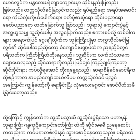
မောင်လွင်က မန္တလေးပန်တျာကျောင်းမှာ ဆိုင်းနည်းပြလည်း
ဖြစ်သည်။ တက္ကသိုလ်ခင်မြလွင်ကလည်း ရုပ်ရည်ရော အရပ်အမောင်း
ရော ကိုယ်လုံးကိုယ်ပေါက်ရော၊ ဝတ်ပုံစားပုံရော ဆိုင်းပညာရော
ခေတ်ပညာရော တတ်မြောက်သူ ဖြစ်သည်။ ဘုရားပွဲ ကျောင်းပွဲနှင့်
အလှူဟူသမျှ သူ့ဆိုင်းပါမှ အလှူမြောက်သည်။ စကားစပ်လို့ တစ်ခါက
များ အနောက်ပြင် ဂွေးချိုတိုက်က ဘုန်းကြီးပျံမှာ တက္ကသိုလ်ခင်မြ
လွင်၏ ဆိုင်းပါသည်ဆိုတော့ စံကျောင်းမဏ္ဍပ်ထဲက ညဧည့်ခံတွင်
ပရိသတ်က ကြိတ်ကြိတ်တိုးနေသည်။ သူ့ဆိုင်းက လက်သံသာမက
ချောမောလှသည့် ဆိုင်ဆရာကိုလည်း မြင်ချင် ကြည့်ချင်ကြတော့
ဆိုင်းဝိုင်းနား ကပ်လို့ရအောင် တိုးရခွေ့ရသည်။ ဆရာစိန်ခင်မောင်ရီက
ထိုစဉ်ကာလ နာမည်ကျော်ဆယ်လီမမ တက္ကသိုလ်ခင်မြလွင်
အကြောင်း ကျွန်တော့်ကို ရေးခိုင်းပြီး လုံမလေးမဂ္ဂဇင်း ဖောင်ပိတ်အမီ
ပို့ခိုင်းတော့သည်။
ထို့ကြောင့် ကျွန်တော်က သူ့ဆီမသွားမီ သူ့ဆိုင်းပွဲရှိသော မဟာမုနိ
ဘုရားကြီး ဂန္ဓကုဋိကျောင်းတော်ကြီး ထဲကို ဆိုင်းမစမီ ညနေစောင်း
ကတည်းက ကင်မရာတစ်လုံးနှင့် သွားစောင့်နေတော့သည်။ ပရိသတ်