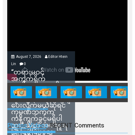
August 7, 2026
Editor Htein
Lin
0
“တရားမဝင်
အကွက်ရိုက်
ရောင်းချမှုတွေကို
သက်ဆိုင်ရာတာဝန်ရှိ
သူတွေက ဂရန်တွေချ
ပေးလိုက်မယ်ဆိုရင်
ကုမ္ပဏီဘက်က
ကန့်ကွက်ခွင့်မရှိပါ
ဘူး” ဆိုတဲ့ အမရပူရ
Photos Videos
RECENT
Comments
မြို့ပြဖွံ့ဖြိုးရေး