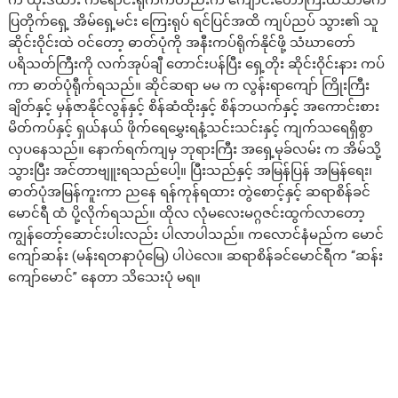
က ယိုးဒယား ကရောင်းရိုက်ကတည်းက ကျောင်းတော်ကြီးထဲသာမက
ပြတိုက်ရှေ့ အိမ်ရှေ့မင်း ကြေးရုပ် ရင်ပြင်အထိ ကျပ်ညပ် သွား၏ သူ
ဆိုင်းဝိုင်းထဲ ဝင်တော့ ဓာတ်ပုံကို အနီးကပ်ရိုက်နိုင်ဖို့ သံဃာတော်
ပရိသတ်ကြီးကို လက်အုပ်ချီ တောင်းပန်ပြီး ရှေ့တိုး ဆိုင်းဝိုင်းနား ကပ်
ကာ ဓာတ်ပုံရီုက်ရသည်။ ဆိုင်ဆရာ မမ က လွန်းရာကျော် ကြိုးကြီး
ချိတ်နှင့် မှန်ဇာနိုင်လွန်နှင့် စိန်ဆံထိုးနှင့် စိန်ဘယက်နှင့် အကောင်းစား
မိတ်ကပ်နှင့် ရှယ်နယ် ဖိုက်ရေမွှေးရနံ့သင်းသင်းနှင့် ကျက်သရေရှိစွာ
လှပနေသည်။ နောက်ရက်ကျမှ ဘုရားကြီး အရှေ့မုခ်လမ်း က အိမ်သို့
သွားပြီး အင်တာဗျူးရသည်ပေါ့။ ပြီးသည်နှင့် အမြန်ပြန် အမြန်ရေး၊
ဓာတ်ပုံအမြန်ကူးကာ ညနေ ရန်ကုန်ရထား တွဲစောင့်နှင့် ဆရာစိန်ခင်
မောင်ရီ ထံ ပို့လိုက်ရသည်။ ထိုလ လုံမလေးမဂ္ဂဇင်းထွက်လာတော့
ကျွန်တော့်ဆောင်းပါးလည်း ပါလာပါသည်။ ကလောင်နံမည်က မောင်
ကျော်ဆန်း (မန်းရတနာပုံမြေ) ပါပဲလေ။ ဆရာစိန်ခင်မောင်ရီက “ဆန်း
ကျော်မောင်” နေတာ သိသေးပုံ မရ။