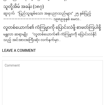
သူတို့အိမ် အခန်း (၁၈၇)
ဆူးငှက် “ပြည်သူချစ်သော အနုပညာသည်များ” ၂၅ နှစ်ပြည့်
—————————————————- ၁၉၈၉ခုနှစ် မေလ...
လူတစ်ယောက်၏ ကံကြမ္မာကို ပြောင်းလဲဖို့ စာဖတ်ကြပါစို့
မန္တလာ ဆရာမျိုး “လူတစ်ယောက်၏ ကံကြမ္မာကို ပြောင်းလဲနိုင်
သည့် အင်အားအကြီးဆုံး လက်နက်မှာ...
LEAVE A COMMENT