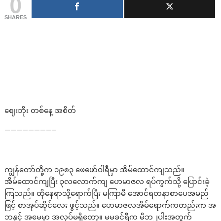
0
SHARES
ဈေးဘိုး တစ်နေ့ အစိတ်
————————–
ကျွန်တော်တို့က ၁၉၈၃ ဖေဖော်ဝါရီမှာ အိမ်ထောင်ကျသည်။
အိမ်ထောင်ကျပြီး ၃လလောက်ကျ ဟေမာဇလ ရပ်ကွက်သို့ ပြောင်းခဲ့
ကြသည်။ ထိုနေရာသို့ရောက်ပြီး မကြာမီ အောင်ရတနာစာပေအမည်
ဖြင့် စာအုပ်ဆိုင်လေး ဖွင့်သည်။ ဟေမာဇလအိမ်ရောက်ကတည်းက အ
ဘနှင့် အမေမှာ အလုပ်မရှိတော့။ မမခင်ရီက မိဘ၂ပါးအတွက်