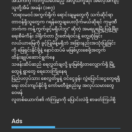
အသက်ကို ကာကွယ်ပေးမည့် အလွယ်ကူဆုံး အလေ့အကျင့်
သူတို့အိမ် အခန်း (၁၈၇)
“တရားမဝင်အကွက်ရိုက် ရောင်းချမှုတွေကို သက်ဆိုင်ရာ
တာဝန်ရှိသူတွေက ဂရန်တွေချပေးလိုက်မယ်ဆိုရင် ကုမ္ပဏီ
ဘက်က ကန့်ကွက်ခွင့်မရှိပါဘူး” ဆိုတဲ့ အမရပူရမြို့ပြဖွံ့ဖြိုး
ရေးစီမံကိန်း ဒါရိုက်တာ ဦးဇော်ရဲဝင်းနဲ့ တွေ့ဆုံခြင်း
လယ်ယာမြေကို ခွင့်ပြုမိန့်မရှိဘဲ အခြားနည်းအသုံးပြုခြင်း
ကို ဖြေရှင်းနိုင်ဖို့နဲ့ နောင်ထပ်မံ မဖြစ်ပွားစေဖို့အတွက်
ထိန်းချုပ်ဆောင်ရွက်နေ
သဖန်းဆိပ်ဆည် ရေလွှတ်ချလို့ မူးမြစ်ရိုးတလျှောက်ရှိ မြို့
တွေနဲ့ ရွာတွေ ရေဘေးကြုံနေရ
ပြည်ပလုပ်သား စေလွှတ်မှုနဲ့ ဝင်ငွေခွန်၊ လွှဲပြောင်းငွေတွေရရှိ
ရေး တင်းကျပ်နိုင်ဖို့ ကော်မတီဖွဲ့စည်းမှု အလုပ်သမားတွေ
ဝေဖန်
လူတစ်ယောက်၏ ကံကြမ္မာကို ပြောင်းလဲဖို့ စာဖတ်ကြပါစို့
Ads