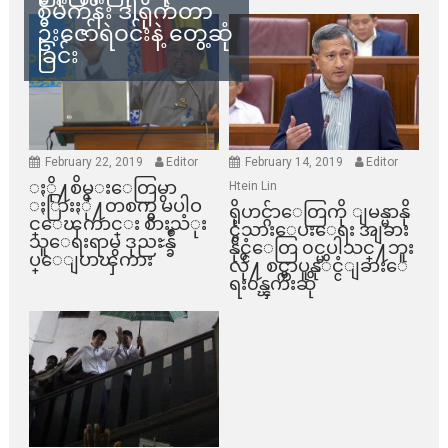
စီမံကိန်း ဒါရိုက်တာ
ဦးဇော်ရဲဝင်းနဲ့ တွေ့ဆုံ
ခြင်း
February 22, 2019
Editor
February 14, 2019
Editor
ႏို႔စိမ္းေတြမွာ
Htein Lin
ႏြားႏို႔တစက္မွ မပါဝ
ရိုဟင္ဂ်ာေတြကို ျမန္မာနို
င္ေၾကာင္း စားသံုး
င္ငံသားေပးေရး အျခား
သူေရးရာမွ ဒုညႊန္ခ်ဳ
နိုင္ငံေတြ ၀င္မပါသင္႔ဘူး
ပ္ေျပာၾကား
လို႔ စင္ကာပူနုိင္ငံျခားေ
ရး၀န္ၾကီးဆို