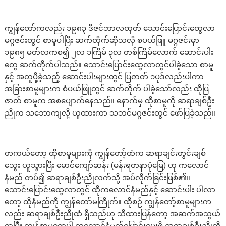
ကျွန်တော်ကလည်း ၁၉၈၃ ဒီဇင်ဘာလထုတ် သောင်းပြောင်းထွေလာ
မဂ္ဂဇင်းတွင် စာမူပါပြီး ဆက်တိုက်ဆိုသလို စပယ်ဖြူ မဂ္ဂဇင်းမှာ
၁၉၈၅ မတ်လကစ၍ ၂လ ၁ကြိမ် ၃လ တစ်ကြိမ်လောက် ဆောင်းပါး
တွေ ဆက်တိုက်ပါသည်။ သောင်းပြောင်းထွေလာတွင်ပါခဲ့သော စာမူ
နှင့် အတူပို့ခဲ့သည့် ဆောင်းပါးများတွင် ပြဇာတ် ၁ပုဒ်လည်းပါကာ
အခြားစာမူများက စံပယ်ဖြူတွင် ဆက်တိုက် ပါခဲ့သော်လည်း ထိုပြ
ဇာတ် စာမူက အစပျောက်နေသည်။ နောက်မှ ထိုစာမူကို ဆရာချစ်ဦး
ညိုက သဘောကျလို့ ယူထားကာ သဘင်မဂ္ဂဇင်းတွင် ဖော်ပြခဲ့သည်။
တကယ်တော့ ထိုစာမူများကို ကျွန်တော့်ထံက ဆရာချင်းတွင်းချစ်
သွေး ယူသွားပြီး မောင်ကျော်ဆန်း (မန်းရတနာပုံမြေ) ဟု ကလောင်
နံမည် တပ်၍ ဆရာချစ်ဦးညိုလက်သို့ အပ်လိုက်ခြင်းဖြစ်၏။
သောင်းပြောင်းထွေလာတွင် ထိုကလောင်နံမည်နှင့် ဆောင်းပါး ပါလာ
တော့ ထိုနံမည်ကို ကျွန်တော်မကြိုက်။ ထိုစဉ် ကျွန်တော့်စာမူများက
လည်း ဆရာချစ်ဦးညိုထံ ရှိသည်ဟု သိထားပြန်တော့ အဆက်အသွယ်