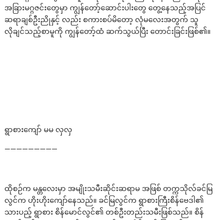
အခြားမဂ္ဂဇင်းတွေမှာ ကျွန်တော့်ဆောင်းပါးတွေ တွေ့နေသည့်အပြင်
ဆရာချစ်ဦးညိုနှင့် လည်း စကားစပ်မိတော့ လုံမလေးအတွက် သူ
လိုချင်သည့်စာမူကို ကျွန်တော့်ထံ ဆက်သွယ်ပြီး တောင်းခြင်းဖြစ်၏။
ရွာစားကျော် မမ လှလှ
—————————
ထိုစဉ်က မန္တလေးမှာ အမျိုးသမီးဆိုင်းဆရာမ အဖြစ် တက္ကသိုလ်ခင်မြ
လွင်က ဟိုးဟိုးကျော်နေသည်။ ခင်မြလွင်က ရွာစားကြီးစိန်ဗေဒါ၏
သားပည့် ရွာစား စိန်မောင်လွင်၏ တစ်ဦးတည်းသမီးဖြစ်သည်။ စိန်