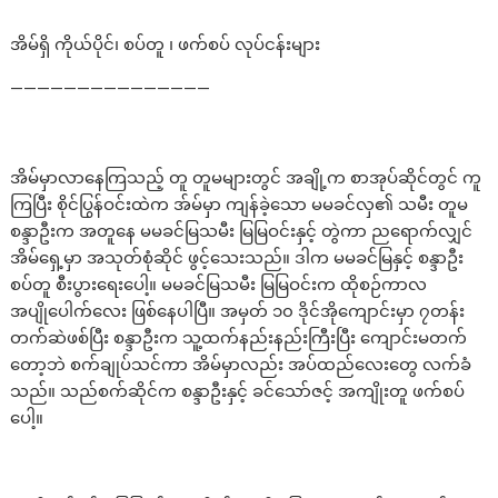
အိမ်ရှိ ကိုယ်ပိုင်၊ စပ်တူ ၊ ဖက်စပ် လုပ်ငန်းများ
———————————————
အိမ်မှာလာနေကြသည့် တူ တူမများတွင် အချို့က စာအုပ်ဆိုင်တွင် ကူ
ကြပြီး စိုင်ပြွန်ဝင်းထဲက အ်မ်မှာ ကျန်ခဲ့သော မမခင်လှ၏ သမီး တူမ
စန္ဒာဦးက အတူနေ မမခင်မြသမီး မြမြဝင်းနှင့် တွဲကာ ညရောက်လျှင်
အိမ်ရှေ့မှာ အသုတ်စုံဆိုင် ဖွင့်သေးသည်။ ဒါက မမခင်မြနှင့် စန္ဒာဦး
စပ်တူ စီးပွားရေးပေါ့။ မမခင်မြသမီး မြမြဝင်းက ထိုစဉ်ကာလ
အပျိုပေါက်လေး ဖြစ်နေပါပြီ။ အမှတ် ၁၀ ဒိုင်အိုကျောင်းမှာ ၇တန်း
တက်ဆဲဖစ်ပြီး စန္ဒာဦးက သူ့ထက်နည်းနည်းကြီးပြီး ကျောင်းမတက်
တော့ဘဲ စက်ချုပ်သင်ကာ အိမ်မှာလည်း အပ်ထည်လေးတွေ လက်ခံ
သည်။ သည်စက်ဆိုင်က စန္ဒာဦးနှင့် ခင်သော်ဇင့် အကျိုးတူ ဖက်စပ်
ပေါ့။