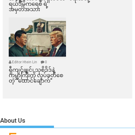
ရယ်ဒီမိုကရေစီ ရဲ့
အမှတ်အသား
Editor Htein Lin
0
ရှီကျင့်ဖျင်၊ သုစိဒိဒ်နဲ့
ကမ္ဘာကြီးကို လှုပ်ခတ်စေ
တဲ့ “ထောင်ချောက်”
About Us