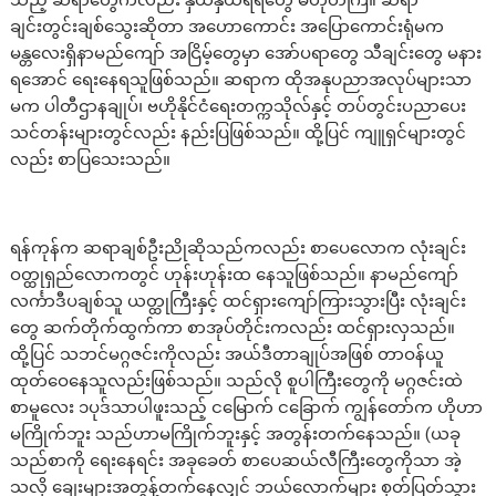
သည့် ဆရာတွေကလည်း နှယ်နှယ်ရရတွေ မဟုတ်ကြ။ ဆရာ
ချင်းတွင်းချစ်သွေးဆိုတာ အဟောကောင်း အပြောကောင်းရုံမက
မန္တလေးရှိနာမည်ကျော် အငြိမ့်တွေမှာ အော်ပရာတွေ သီချင်းတွေ မနား
ရအောင် ရေးနေရသူဖြစ်သည်။ ဆရာက ထိုအနုပညာအလုပ်များသာ
မက ပါတီဌာနချုပ်၊ ဗဟိုနိုင်ငံရေးတက္ကသိုလ်နှင့် တပ်တွင်းပညာပေး
သင်တန်းများတွင်လည်း နည်းပြဖြစ်သည်။ ထို့ပြင် ကျူရှင်များတွင်
လည်း စာပြသေးသည်။
ရန်ကုန်က ဆရာချစ်ဦးညိုဆိုသည်ကလည်း စာပေလောက လုံးချင်း
ဝတ္ထုရှည်လောကတွင် ဟုန်းဟုန်းထ နေသူဖြစ်သည်။ နာမည်ကျော်
လင်္ကာဒီပချစ်သူ ယတ္ထုကြီးနှင့် ထင်ရှားကျော်ကြားသွားပြီး လုံးချင်း
တွေ ဆက်တိုက်ထွက်ကာ စာအုပ်တိုင်းကလည်း ထင်ရှားလှသည်။
ထို့ပြင် သဘင်မဂ္ဂဇင်းကိုလည်း အယ်ဒီတာချုပ်အဖြစ် တာဝန်ယူ
ထုတ်ဝေနေသူလည်းဖြစ်သည်။ သည်လို စူပါကြီးတွေကို မဂ္ဂဇင်းထဲ
စာမူလေး ၁ပုဒ်သာပါဖူးသည့် ငမြောက် ငခြောက် ကျွန်တော်က ဟိုဟာ
မကြိုက်ဘူး သည်ဟာမကြိုက်ဘူးနှင့် အတွန်းတက်နေသည်။ (ယခု
သည်စာကို ရေးနေရင်း အခုခေတ် စာပေဆယ်လီကြီးတွေကိုသာ အဲ့
သလို ချေးများအတွန့်တက်နေလျှင် ဘယ်လောက်များ စုတ်ပြတ်သွား