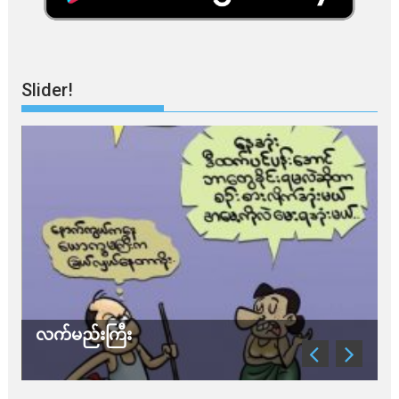
Slider!
သတိ အိုမီခရွန်တဲ့