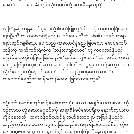
အောင် ပညာပေး နှိပ်ကွပ်လိုက်မလဲလို့ တွေးမိနေသည်)။
လူကြုံနှင့် ကျွန်တော်ပူဆာလို့ စံပယ်ဖြူတွင်ပါသည့် စာမူကစပြီး ဆရာ
ချစ်ဦးညိုက ကလောင်နံမည် ပြောင်းပေး လိုက်ပြန်၏။ ယခင် ဆရာ
ချင်းတွင်းချစ်သွေး ပေးသည့် ကလောင်နံမည် ဖြစ်သော မောင်ကျော်
ဆန်းကို ကက်ကင်းရိုက်က “ဆန်းကျော်မောင်” ဟု ကလောင်နံမည်
ပြောင်းပေးလိုက်ခြင်း ဖြစ်သည်။ “ဆန်းကျော်မောင်” တဲ့။ အင်း.. တယ်
တော့ မကြိုက်လှ။ သို့သော် ဆရာ၂ပါးကို အတွန့်မတက်ရဲတော့။ ထား
လိုက်တော့။ ထို့နောက် နောက်ထပ်ပါသည့် စာမူတွေ အားလုံး
ကလောင်နံမည်က ဆန်းကျော်မောင် ဖြစ်သွားတော့၏။
သို့သော် မောင်ကျော်ဆန်း(မန်းရတာပုံမြေ) က အမျှင်မပြတ်သေး။ ထို
စဉ်ကာလ လုံမလေးမဂ္ဂဇင်းကို ဆရာစိန်ခင်မောင်ရီက နောက်ကွယ်က
ကိုင်နေသည်။ ဆရာစိန်ခင်မောင်ရီ အယ်ဒီတာချုပ် အဖြစ် နံမည်ခံ
သည်က ဂီတပဒေသာ မဂ္ဂဇင်းဖြစ်သည်။ ဆရာစိန်ခင်မောင်ရီက လုံမ
လေးမဂ္ဂဇင်းအတွက် စာမူတစ်ပုဒ် အရေးတကြီးလိုနေသည်။ ဆရာက