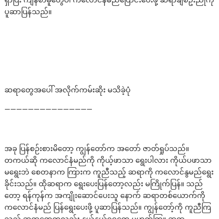
ရှာပြီး ကျန်စာမူတွေပါ ကလောင်နံမည်ပြောင်းပေးဖို့ ဆရာချစ်ဦးညိုကို
ပူဆာပြန်သည်။
ဆရာတွေအပေါ် အလိုက်ကမ်းဆိုး မသိခဲ့ပုံ
———————————————
အခု ပြန်စဉ်းစားမိတော့ ကျွန်တော်က အတော် ဇာတ်ရှုပ်သည်။
တကယ်ဆို ကလောင်နံမည်ကို ကိုယ့်ဖာသာ ရွေးပါလား ကိုယ်ပဖာသာ
မရွေးဘဲ စေတနာက ကြားက ကူညီသည့် ဆရာကို ကလောင်နွမည်ရွေး
ခိုင်းသည်။ ထိုဆရာက ရွေးပေးပြန်တော့လည်း မကြိုက်ပြန်။ သည်
တော့ ရန်ကုန်က အကျိုးဆောင်ပေးသူ နောက် ဆရာတစ်ယောက်ကို
ကလောင်နံမည် ပြန်ရွေးပေးဖို့ ပူဆာပြန်သည်။ ကျွန်တော့်ကို ကူညီကြ