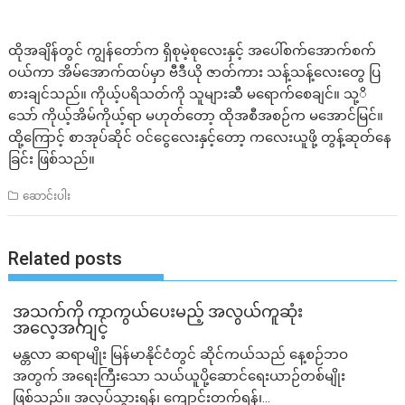
ထိုအချိန်တွင် ကျွန်တော်က ရှိစုမဲ့စုလေးနှင့် အပေါ်စက်အောက်စက်
ဝယ်ကာ အိမ်အောက်ထပ်မှာ ဗီဒီယို ဇာတ်ကား သန့်သန့်လေးတွေ ပြ
စားချင်သည်။ ကိုယ့်ပရိသတ်ကို သူများဆီ မရောက်စေချင်။ သု့ိ
သော် ကိုယ့်အိမ်ကိုယ့်ရာ မဟုတ်တော့ ထိုအစီအစဉ်က မအောင်မြင်။
ထို့ကြောင့် စာအုပ်ဆိုင် ဝင်ငွေလေးနှင့်တော့ ကလေးယူဖို့ တွန့်ဆုတ်နေ
ခြင်း ဖြစ်သည်။
ဆောင်းပါး
Related posts
အသက်ကို ကာကွယ်ပေးမည့် အလွယ်ကူဆုံး
အလေ့အကျင့်
မန္တလာ ဆရာမျိုး မြန်မာနိုင်ငံတွင် ဆိုင်ကယ်သည် နေ့စဉ်ဘဝ
အတွက် အရေးကြီးသော သယ်ယူပို့ဆောင်ရေးယာဉ်တစ်မျိုး
ဖြစ်သည်။ အလုပ်သွားရန်၊ ကျောင်းတက်ရန်၊...