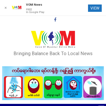
VOM News
✕
VIEW
FREE
In Google Play
Skip
to
content
Bringing Balance Back To Local News