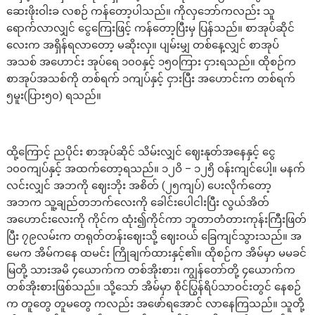
ဆေးဖိုးဝါးခ လစဉ် ကန်တော့ပါသည်။ ကိုလှဘော်ကလည်း သူ
ရောက်လာလျှင် ငွေကြေးဖြင့် ကန်တော့ပြီးမှ ပြန်သည်။ စာအုပ်ဆိုင်
လေးက အရှိန်ရလာတော့ မဆိုးလှ။ ပျမ်းမျှ တစ်နေ့လျှင် စာအုပ်
အသစ် အဟောင်း အုပ်ရေ ၁၀၀နှင့် ၁၅၀ကြား ငှားရသည်။ ထိုစဉ်က
စာအုပ်အသစ်ကို တစ်ရက် ၁ကျပ်နှင့် ငှားပြီး အဟောင်းက တစ်ရက်
၅မူး(ပြား၅၀) ရသည်။
ထို့ကြောင့် ညပိုင်း စာအုပ်ဆိုင် သိမ်းလျှင် ဈေးနုတ်အနေနှင့် ငွေ
၁၀၀ကျပ်နှင့် အထက်တော့ရသည်။ ၁၂ဝိ – ၁၂၅ိ ဝန်းကျင်ပေါ့။ မနက်
လင်းလျှင် အဘကို ဈေးဘိုး အစိတ် (၂၅ကျပ်) ပေးလိုက်တော့
အဘက သူ့ချည်တဘက်လေးကို ခေါင်းပေါငါးပြီး လွယ်အိတ်
အဟောင်းလေးကို ကိုင်က ထုံး၍ကိုင်ကာ ဘူတာတံတားကုန်းကြီးဖြတ်
ပြီး ၇၉လမ်းက တရုတ်တန်းဈေးသို့ ဈေးဝယ် ခြေကျင်သွားသည်။ အ
မေက အိမ်ကနေ ထမင်း ကြိုချက်ထားနှင့်၏။ ထိုစဉ်က အိမ်မှာ မမခင်
မြတို့ သားအမိ ၄ယောက်က တစ်အိုးစား၊ ကျွန်တော်တို့ ၄ယောက်က
တစ်အိုးစားဖြစ်သည်။ သို့သော် အိမ်မှာ စိုင်ပြွန်ရိပ်သာဝင်းတွင် နေစဉ်
က တူတွေ တူမတွေ ကလည်း အဖော်ရအောင် လာနေကြသည်။ သူတို့