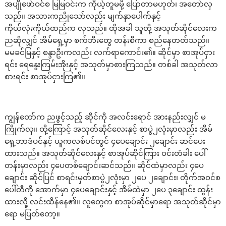
အပျိုဖော်ဝင်စ မြမြဝင်းက ကိုယ့်တူမမို့ ပြောတာမဟုတ်၊ အတော်လှ
သည်။ အသားကညိုသော်လည်း မျက်နှာပေါက်နှင့်
ကိုယ်လုံးကိုယ်ထည်က လှသည်။ ထိုအခါ သူတို့ အသုတ်ဆိုင်လေးက
ညဆိုလျှင် အိမ်ရှေ့မှာ စက်ဘီးတွေ တန်းစီကာ စည်နေတတ်သည်။
မမခင်မြနှင့် စန္ဒာဦးကလည်း လက်ရာကောင်း၏။ ဆိုင်မှာ စာအုပ်ငှား
ရင်း ရေနွေးကြမ်းအိုးနှင့် အသုတ်မှာစားကြသည်။ တစ်ခါ အသုတ်လာ
စားရင်း စာအုပ်ငှားကြ၏။
ကျွန်တော်က ညဖွင့်သည့် ဆိုင်ကို အလင်းရောင် အားနည်းလျှင် မ
ကြိုက်လှ။ ထို့ကြောင့် အသုတ်ဆိုင်လေးနှင့် စာပွဲ၂လုံးမှာလည်း အိမ်
ရှေ့ဘာဒံပင်နှင့် ယူကလစ်ပင်တွင် ၄ပေချောင်း ၂ချောင်း ဆင်ပေး
ထားသည်။ အသုတ်ဆိုင်လေးနှင့် စာအုပ်ဆိုင်ကြား ဝင်းတံခါး ပေါ်
တန်းမှာလည်း ၄ပေတစ်ချောင်းဆင်သည်။ ဆိုင်ထဲမှာလည်း ၄ပေ
ချောင်း ဆိုင်ပြင် စာရင်းမှတ်စာပွဲ၂လုံးမှာ ၂ပေ ၂ချောင်း၊ တိုက်အဝင်စ
ပေါ်တီကို အောက်မှာ ၄ပေချောင်းနှင့် အိမ်ထဲမှာ ၂ပေ ၃ချောင်း ထွန်း
ထားလို့ လင်းထိန်နေ၏။ လူတွေက စာအုပ်ဆိုင်မှာရော အသုတ်ဆိုင်မှာ
ရော မပြတ်တော့။