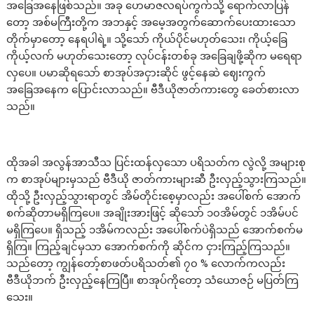
အခြေအနေဖြစ်သည်။ အခု ဟေမာဇလရပ်ကွက်သို့ ရောက်လာပြန်
တော့ အစ်မကြီးတို့က အဘနှင့် အမေ့အတွက်ဆောက်ပေးထားသော
တိုက်မှာတော့ နေရပါရဲ့။ သို့သော် ကိုယ်ပိုင်မဟုတ်သေး၊ ကိုယ့်ခြေ
ကိုယ့်လက် မဟုတ်သေးတော့ လုပ်ငန်းတစ်ခု အခြေချဖို့ဆိုက မရေရာ
လှပေ။ ပမာဆိုရသော် စာအုပ်အငှားဆိုင် ဖွင့်နေဆဲ ဈေးကွက်
အခြေအနေက ပြောင်းလာသည်။ ဗီဒီယိုဇာတ်ကားတွေ ခေတ်စားလာ
သည်။
ထိုအခါ အလွန်အာသီသ ပြင်းထန်လှသော ပရိသတ်က လွဲလို့ အများစု
က စာအုပ်များမှသည် ဗီဒီယို ဇာတ်ကားများဆီ ဦးလှည့်သွားကြသည်။
ထိုသို့ ဦးလှည့်သွားရာတွင် အိမ်တိုင်းစေ့မှာလည်း အပေါ်စက် အောက်
စက်ဆိုတာမရှိကြပေ။ အချိုးအားဖြင့် ဆိုသော် ၁၀အိမ်တွင် ၁အိမ်ပင်
မရှိကြပေ။ ရှိသည့် ၁အိမ်ကလည်း အပေါ်စက်ပဲရှိသည် အောက်စက်မ
ရှိကြ။ ကြည့်ချင်မှသာ အောက်စက်ကို ဆိုင်က ငှားကြည့်ကြသည်။
သည်တော့ ကျွန်တော့်စာဖတ်ပရိသတ်၏ ၇၀ % လောက်ကလည်း
ဗီဒီယိုဘက် ဦးလှည့်နေကြပြီ။ စာအုပ်ကိုတော့ သံယောဇဉ် မပြတ်ကြ
သေး။