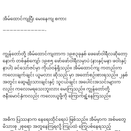
အိမ်ထောင်ကျပြီး မေးနေကျ စကား
————————————-
ကျွန်တော်တို့ အိမ်ထောင်ကျတာက ၁၉၈၃ခုနှစ် ဖေဖော်ဝါရီလဆိုတော့
နောက် တစ်နှစ်ကျော် ၁၉၈၅ ဖော်ဖော်ဝါရီလမှာပဲ (နားနှင့်မနာ ဖဝါးနှင့်
နာပါ) ခင်သော်ဇင်မှာ ကိုယ်ဝန်ရှိသည်။ အိမ်ထောင်ကျ ကတည်းက
ကလေးချက်ချင်း ယူမလား ဆိုသည် မှာ အတော်စဉ်းစားရသည်။ ၂နှစ်
အတွင်း ဆွေမျိုးသားချင်းနှင့် သူငယ်ချင်း အပေါင်းအသင်းများက
လည်း ကလေးမရသေးဘူးလား မေးကြသည်။ ကျွန်တော်တို့
ဇနီးမောင်နှံကလည်း ကလေးယူဖို့ကို ကြောက်ရွံ့နေကြသည်။
အဓိက ပြဿနာက နေရေးထိုင်ရေးပဲ ဖြစ်သည်။ အိမ်မှာက အစ်မတွေ
မိသားစု ၂စုရော အတူနေကြရလို့ ကြုပ်ထဲ ကြွေပစ်နေရသည့်