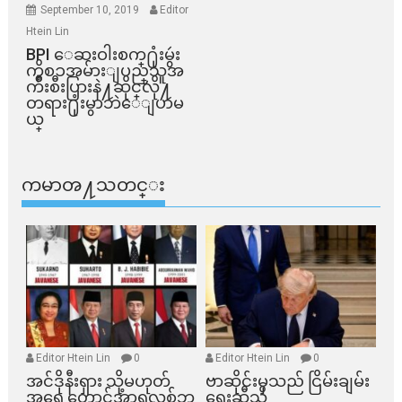
September 10, 2019
Editor
Htein Lin
BPI ​ေဆးဝါးစက္​႐ုံးမွဴး
ကိစၥအမ်ားျပည္​သူအ
က်ိဳးစီးပြားနဲ႔ဆိုင္​လို႔
တရား႐ုံးမွာဘဲေျပာမ
ယ္​
ကမာၻ႔သတင္း
Editor Htein Lin
0
Editor Htein Lin
0
အင်ဒိုနီးရှား သို့မဟုတ်
ဗာဆိုင်းမှသည် ငြိမ်းချမ်း
အရှေ့တောင်အာရှလစ်ဘ
ရေးဆီသို့