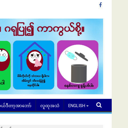
ယ်ဒီတာ့အာဘော်
လူထုအသံ
ENGLISH