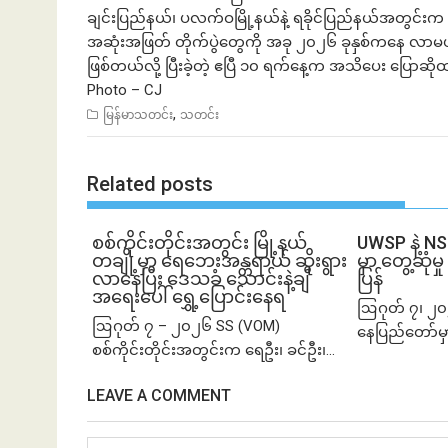
ချင်းပြည်နယ်၊ ပလက်ဝမြို့နယ်နဲ့ ရခိုင်ပြည်နယ်အတွင်းက 
အဆုံးအဖြတ် တိုက်ပွဲတွေကို အခု ၂၀၂၆ ခုနှစ်ကနေ လာ
ဖြစ်တယ်လို့ ပြီးခဲ့တဲ့ ဧပြီ ၁၀ ရက်နေ့က အသိပေး ပြောဆ
Photo – CJ
,
မြန်မာသတင်း
သတင်း
Related posts
စစ်ကိုင်းတိုင်းအတွင်း မြို့နယ်
UWSP နဲ့ N
တချို့မှာ ရေဘေးအန္တရာယ် ဆိုးရွား
မှာ တွေ့ဆု
လာနေပြီး ဒေသခံ သောင်းနဲ့ချီ
ပြန်
အရေးပေါ် ရွှေ့ပြောင်းနေရ
ဩဂုတ် ၇၊ ၂၀
ဩဂုတ် ၇ – ၂၀၂၆ SS (VOM)
နေပြည်တော်မှ
စစ်ကိုင်းတိုင်းအတွင်းက ရေဦး၊ ခင်ဦး၊...
LEAVE A COMMENT