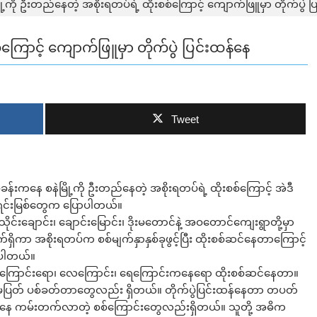
ြို့ကို ဦးတည်နေတဲ့ အစိုးရတပ်ရဲ့ ထိုးစစ်ကြောင့် ကျောက်ဖြူမှာ တိုက်ပွဲ 
စ်ကြောင့် ကျောက်ဖြူမှာ တိုက်ပွဲ ပြင်းထန်နေ
Tweet
န်းကနေ စနဲမြို့ကို ဦးတည်နေတဲ့ အစိုးရတပ်ရဲ့ ထိုးစစ်ကြောင့် အဲဒီ
းရင်းမြစ်တွေက ပြောပါတယ်။
ုင်းချောင်း၊ ချောင်းမြောင်း၊ ဒိုးမတောင်နဲ့ အဝတောင်ကျေးရွာတို့မှာ
်ရှိကာ အစိုးရတပ်က စစ်မျက်နှာနှစ်ခုဖွင့်ပြီး ထိုးစစ်ဆင်နေတာကြောင့်
ိရပါတယ်။
စစ်ကြောင်းရော၊ လေကြောင်း၊ ရေကြောင်းကနေရော ထိုးစစ်ဆင်နေတာ။
မပြတ် ပစ်ခတ်တာတွေလည်း ရှိတယ်။ တိုက်ပွဲပြင်းထန်နေတာ တပတ်
ေကနေ ကမ်းတက်လာတဲ့ စစ်ကြောင်းတွေလည်းရှိတယ်။ သူတို့ အဓိက