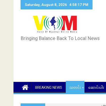
Skip
Saturday, August 8, 2026
4:58:18 PM
to
content
Bringing Balance Back To Local News
BREAKING NEWS
သတင်း
ဆောင်းပါး