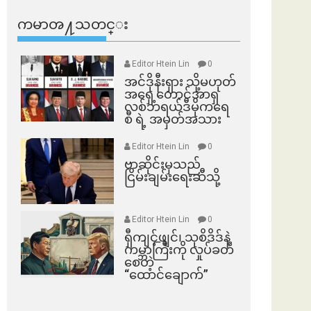
ကမာၻ႔သတင္း
Editor Htein Lin
0
အင်ဒိုနီးရှား သို့မဟုတ်
အရှေ့တောင်အာရှ
လစ်ဘရယ်ဒီမိုကရေ
စီ ရဲ့ အမှတ်အသား
Editor Htein Lin
0
ဗာဆိုင်းမှသည်
ငြိမ်းချမ်းရေးဆီသို့
Editor Htein Lin
0
ရှီကျင့်ဖျင်၊ သုစိဒိဒ်နဲ့
ကမ္ဘာကြီးကို လှုပ်ခတ်
စေတဲ့
“ထောင်ချောက်”