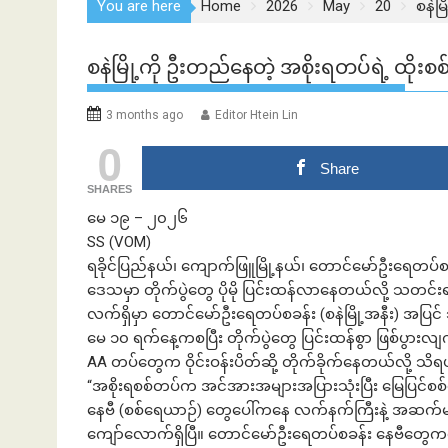
You are here
Home
2026
May
20
စနဲမ
စနဲမြို့ကို ဦးတည်နေတဲ့ အစိုးရတပ်ရဲ့ ထိုးစ
3 months ago
Editor Htein Lin
0
Share
SHARES
မေ ၁၉ – ၂၀၂၆
SS (VOM)
ရခိုင်ပြည်နယ်၊ ကျောက်ဖြူမြို့နယ်၊ တောင်မော်ဦးရေတပ်စခ
ဒေသမှာ တိုက်ပွဲတွေ ပိုမို ပြင်းထန်လာနေတယ်လို့ သတင်
လက်ရှိမှာ တောင်မော်ဦးရေတပ်စခန်း (စနဲမြို့အနီး) အပြင် သိ
မေ ၁၀ ရက်နေ့ကစပြီး တိုက်ပွဲတွေ ပြင်းထန်စွာ ဖြစ်ပွားလျက
AA တပ်တွေက ဝိုင်းဝန်းပိတ်ဆို့ တိုက်ခိုက်နေတယ်လို့ သ
“အစိုးရစစ်တပ်က အင်အားအများအပြားသုံးပြီး မြေပြင်
နေဗီ (စစ်ရေယာဉ်) တွေပေါ်ကနေ လက်နက်ကြီးနဲ့ အဆက်
ကျော်လောက်ရှိပြီ။ တောင်မော်ဦးရေတပ်စခန်း နေဗီတွ