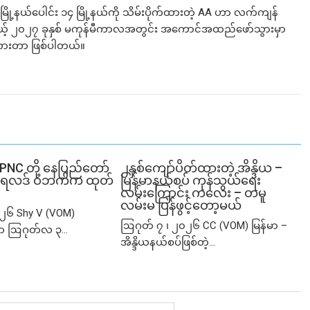
မြို့နယ်ပေါင်း ၁၄ မြို့နယ်ကို သိမ်းပိုက်ထားတဲ့ AA ဟာ လက်ကျန်
မယ့် ၂၀၂၇ ခုနှစ် မကုန်မီကာလအတွင်း အကောင်အထည်ဖော်သွားမှာ
ိုထားတာ ဖြစ်ပါတယ်။
SPNC တို့ နေပြည်တော်
၂နှစ်​ကျော်ပိတ်ထားတဲ့ အိန္ဒိယ –
ံမှု ရလဒ် ဝဘက်က ထုတ်
မြန်မာနယ်စပ် ကုန်သွယ်ရေး
လမ်းကြောင်း ကလေး – တမူ
လမ်းမ ပြန်ဖွင့်တော့မယ်
၂၆ Shy V (VOM)
ဩဂုတ် ၇ ၊ ၂၀၂၆ CC (VOM) မြန်မာ –
ာ ဩဂုတ်လ ၃...
အိန္ဒိယနယ်စပ်ဖြစ်တဲ့...