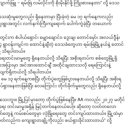
ူ – ရမ်းဗြဲ လမ်းပိုင်းကို စိုးမိုးနိုင်ဖို့ ကြိုးစားနေတာ” လို့ ဒေသ
 သေဆုံးမှုတွေလည်း ရှိနေတာမှာ ပြီးခဲ့တဲ့ မေ ၁၇ ရက်နေ့ကလည်း
ေးရွာအတွင်း လက်နက်ကြီးကျရောက် ပေါက်ကွဲခဲ့ပြီး တယောက်
ဘာလျှော့မလဲ
။
တွင်းက စံပါယ်ရှောင်၊ မျှောချောင်း၊ ဒွေးချ၊ တောင်မှော်၊ အလယ်ဒွီန်၊
 ရွာဝန်းကျင်က ထောင်နဲ့ချီတဲ့ ဒေသခံတွေဟာ ရမ်းဗြဲမြို့နယ်နဲ့ တောင်
ု့ သိရပါတယ်။
းတင်းမာမှုတွေ ရှိနေတယ်လို့ သိရပြီး အစိုးရတပ်က စစ်တွေမြို့ရှိ
အပြားမှာ အင်အားထောင်ချီ အထိုင်ချထားသလို ရေကြောင်းနဲ့
က်ရှိတယ်လို့ သိရပါတယ်။
ှာ မေ ၁၃ ရက်နေ့ကစပြီး တိုက်ပွဲတွေဖြစ်ပွားနေတယ်လို့ သိရပြီး အစိုးရ
ှားနေတာဖြစ်ပြီး လေကြောင်း တိုက်ခိုက်မှုတွေလည်း ရှိနေတယ်လို့
ိသေးဘူး။ မြို့ပြင်မှာတော့ တိုက်ပွဲဖြစ်နေပြီ။ AA ကလည်း ၂၀၂၇ မတိုင်
စစ်ရေး တင်းမာမှုအရှိန် မြင့်တက်နေတယ်ပေါ့။ ဆိုတော့ လတ်တလော
နဲ့ ကမ်းစပ်တွေမှာ လုံခြုံရေးတွေ တင်းကျပ်ထားတယ်။ မြို့ထဲမှာ
တ်လည်က ကျေးရွာတချို့ကိုလည်း ဖယ်ရှားခိုင်းထားတယ်” လို့