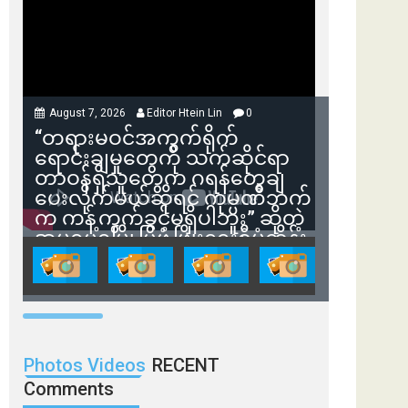
August 7, 2026
Editor Htein Lin
0
“တရားမဝင်အကွက်ရိုက်
ရောင်းချမှုတွေကို သက်ဆိုင်ရာ
တာဝန်ရှိသူတွေက ဂရန်တွေချ
ပေးလိုက်မယ်ဆိုရင် ကုမ္ပဏီဘက်
က ကန့်ကွက်ခွင့်မရှိပါဘူး” ဆိုတဲ့
အမရပူရမြို့ပြဖွံ့ဖြိုးရေးစီမံကိန်း
ဒါရိုက်တာ ဦးဇော်ရဲဝင်းနဲ့ တွေ့ဆုံ
ခြင်း
Photos Videos
RECENT
Comments