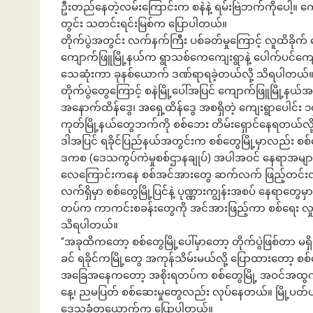
ဦးတည်နေတဲ့လမ်းကြောင်းက စနဲနဲ့ ရမ်းဗြဲဘက်ကိုပေါ့။ ကျောက်ဖြ
တွင်း သတင်းရင်းမြစ်က ပြောပါတယ်။
တိုက်ပွဲအတွင်း လက်နက်ကြီး ပစ်ခတ်မှုကြောင့် လူထိခိုက်
ကျောက်ဖြူမြို့နယ်က ရွာသစ်ကေကျေးရွာနဲ့ ပေါက်ပင်ကျ
ဘဏ်နဲ့အကြွေး
သေဆုံးကာ ခုနစ်ယောက် ဒဏ်ရာရခဲ့တယ်လို့ သိရပါတယ်
တိုက်ပွဲတွေကြောင့် စနဲမြို့ပေါ်အပြင် ကျောက်ဖြူမြို့နယ်အ
အနောက်ထိန်ဒွေ၊ အရှေ့ထိန်ဒွေ အစရှိတဲ့ ကျေးရွာပေါင်း ၁၄
ကုတ်မြို့နယ်တွေဘက်ကို စစ်ဘေး တိမ်းရှောင်နေရတယ်လိ
ဒါအပြင် ရခိုင်ပြည်နယ်အတွင်းက စစ်တွေမြို့မှာလည်း စစ်ရေ
ဒကစ (ဒေသကွပ်ကဲမှုစစ်ဌာနချုပ်) အပါအဝင် နေရာအများ
လေကြောင်းကနေ စစ်အင်အားတွေ ဆက်လက် ဖြည့်တင်းလျ
လက်ရှိမှာ စစ်တွေမြို့ပြင်နဲ့ ပုဏ္ဏားကျွန်းအစပ် နေရာတွေမ
တပ်က ကာကင်းစခန်းတွေကို အင်အားဖြည့်ကာ စစ်ရေး လှုပ်ရ
သိရပါတယ်။
“အခုထိကတော့ စစ်တွေမြို့ပေါ်မှာတော့ တိုက်ပွဲဖြစ်တာ မရှ
ခင် ရခိုင်ကမြို့တွေ အကုန်သိမ်းမယ်လို့ ပြောထားတော့ 
အခြေအနေကတော့ အစိုးရတပ်က စစ်တွေမြို့ အဝင်အထွက်တွေ
နေ့၊ ညမပြတ် စစ်ဆေးမှုတွေလည်း လုပ်နေတယ်။ မြို့ပတ်ပ
ဒေသခံတယောက်က ပြောပါတယ်။