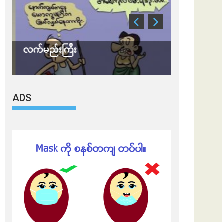
လက်မည်းကြီး
သတိ အိုမီခရ
ADS