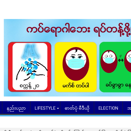
နည်းပညာ
LIFESTYLE
ဓာတ်ပုံ ဗီဒီယို
ELECTION
အ