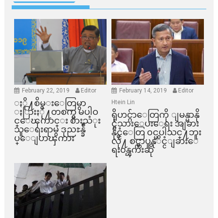
February 22, 2019
Editor
February 14, 2019
Editor
ႏို႔စိမ္းေတြမွာ
Htein Lin
ႏြားႏို႔တစက္မွ မပါဝ
ရိုဟင္ဂ်ာေတြကို ျမန္မာနို
င္ေၾကာင္း စားသံုး
င္ငံသားေပးေရး အျခား
သူေရးရာမွ ဒုညႊန္ခ်ဳ
နိုင္ငံေတြ ၀င္မပါသင္႔ဘူး
ပ္ေျပာၾကား
လို႔ စင္ကာပူနုိင္ငံျခားေ
ရး၀န္ၾကီးဆို