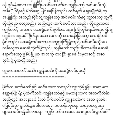
လို ရင်းနှီးသော အပျိုကြီး တစ်ယောက်က ကျွန်တော့် အစ်မဝပ်းကွဲ
အစ်ပျိုကြီးနှင့် မိတ်ဆွေ ဖြစ်နေပြန်သည်။ တစ်ရက် ဈေးချိုထဲရှိ ထို
အပျိုကြီး အထည်ဆိုင်သို့ ကျွန်တော့် အစ်မဝမ်းကွဲနှင့် သွားတော့ သူ့ကို
ထိုဆိုင်မှာ တွေ့သည်။ သည်တွင် ဆက်စပ်မိသွားသည်။ ထိုစဉ်ကာလ
ကျွန်တော့် အဘက ဆေးရုံတက်ရပါလေရော၊ ကြုံတုန်းရယ်စရာပြောရ
လျှင် အရေးပေါ် ဗိုက်နာသော အဘကို ဆေးခန်းပြတော့ ဆေးရုံတင်
ခိုင်းသည်။ ဆေးရုံတင်တော့ အတွေ့အကြုံရှိသည့် အစ်မဝမ်းကွဲ မမ
သန်းလှက ဆေးရုံလိုက်ပို့သည်။ ကျွန်တော်လည်းပါတာပေါ့။ ဆေးရုံ
ရောက်တော့ ခွဲစိပ်ရုံ၂မှာ အဘကို တင်ပြီး နှာခေါင်းမှတဆင့် အစာ
သွင်းဖို့ ပိုက်ထိုးသည်။
လူမမာကတော်တော်၊ ကျွန်တော်ကို ဆေးရုံတင်ရမလို
————————————————————-
ပိုက်က တော်တော်နှင့် မဝင်။ အဘကလည်း လူးလှိမ့်ရုန်း၊ ဆရာမက
ချော့ပြောပြီး ပိုက်ကိုသွင်း ကျွန်တော်နှင့် မမသန်းလှက အဘကိုထိန်း၊
သည်တွင် အဘနှာခေါင်းထဲ ပိုက်မဝင်မီ ကျွန်တော်က အဘ ခုတင်
ခြေရင်းမှာ မူးလဲသွားပါလေရော၊ မမသန်းလှရော ဆရာမတွေရော
ပျာယာခပ်ကုန်ပါလေရော။ ကျွန်တော်က အဘဘေး ခုတင်လွတ်ပေါ်