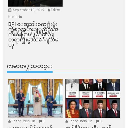
September 10, 2019
Editor
Htein Lin
BPI ​ေဆးဝါးစက္​႐ုံးမွဴး
ကိစၥအမ်ားျပည္​သူအ
က်ိဳးစီးပြားနဲ႔ဆိုင္​လို႔
တရား႐ုံးမွာဘဲေျပာမ
ယ္​
ကမာၻ႔သတင္း
Editor Htein Lin
0
Editor Htein Lin
0