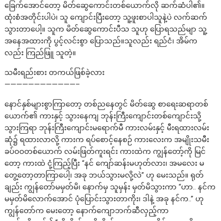
ခြေက်အောင်တော့ မိတ်ဆွေကောင်းတစ်ယောက်လို ဆက်ဆံပါ၏။
ထုံးစံအတိုင်းပါပဲ၊ သူ ကျောင်းပြီးတော့ သူ့ဖူးစာပါသူနဲ့ပဲ လက်ဆက်
သွားတာပေါ့။ သူက မိတ်ဆွေကောင်းပီသ သူဟု ပြောရသည်မျာ သူ့
အနေအထားကို ပွင့်လင်းစွာ ပြောသည်။သူလည်း ရည်ငံ၊ အိမ်က
လည်း ကြည်ဖြူ သူတဲ့။
သမီးရည်းစား တကယ်ဖြစ်ခဲ့လား
————————————–
နောင်နှစ်များစွာကြာတော့ တစ်ညနေတွင် မိတ်ဆွေ စာရေးဆရာတစ်
ယောက်၏ ကားနှင့် သွားနေကျ ဘုန်းကြီးကျောင်းတစ်ကျောင်းသို့
သွားကြရာ ဘုန်းကြီးကျောင်းမရောက်မီ ကားလမ်းနှင့် မီးရထားလမ်း
ဆုံ၌ ရထားလာလို့ ကားက ရပ်စောင့်နေစဉ် ကားလေးက အမျိုးသမီး
ခပ်ဝဝတစ်ယောက် လမ်းဖြတ်ကူးရင်း ကားထဲက ကျွန်တော့်ကို မြင်
တော့ ကားထဲ ငုံ့ကြည့်ပြီး “နင် ကျော်ဆန်းမဟုတ်လား၊ အမလေး မ
တွေ့တော့တာကြာပေါ့၊ အခု ဘယ်သွားမလို့လဲ” ဟု မေးသည်။ ရုတ်
ချည်း ကျွန်တော်မမှတ်မိ၊ နောက်မှ သူမှန်း မှတ်မိသွားကာ “ဟာ.. နင်က
မမှတ်မိလောက်အောင် ပုံပြောင်းသွားတာကိုး၊ ဒါနဲ့ အခု နင်က..” ဟု
ကျွန်တော်က မေးတော့ နောက်ကျောဘက်ဆီလှည့်ကာ