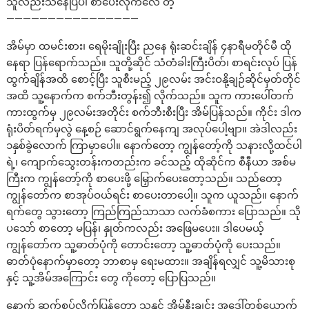
သူလည်းသိနေပြီပဲ၊ စာပေးလိုက်လေ တဲ့
————————————————
အိမ်မှာ ထမင်းစား၊ ရေမိုးချိုးပြီး ညနေ ရုံးဆင်းချိန် ၄နာရီမတိုင်မီ ထို
နေရာ ပြန်ရောက်သည်။ သူတို့ဆိုင် သံတံခါးကြီးပိတ်၊ စာရင်းလုပ် ပြန်
ထွက်ချိန်အထိ စောင့်ပြီး သူစီးမည့် ၂၉လမ်း အင်းဝနို့ချဉ်ဆိုင်မှတ်တိုင်
အထိ သူ့နောက်က စက်ဘီးတွန်း၍ လိုက်သည်။ သူက ကားပေါ်တက်
ကားထွက်မှ ၂၉လမ်းအတိုင်း စက်ဘီးစီးပြီး အိမ်ပြန်သည်။ ကိုင်း ဒါက
ရုံးပိတ်ရက်မှလွဲ နေ့စဉ် ဆောင်ရွက်နေကျ အလုပ်ပေါ့ဗျာ။ အဲဒါလည်း
၁နှစ်ခွဲလောက် ကြာမှာပေါ။ နောက်တော့ ကျွန်တော့်ကို သနားလို့ထင်ပါ
ရဲ့၊ ကျောက်သွေးတန်းကတည်းက ခင်သည့် ထိုဆိုင်က စီနီယာ အစ်မ
ကြီးက ကျွန်တော့်ကို စာပေးဖို့ မြှောက်ပေးတော့သည်။ သည်တော့
ကျွန်တော်က စာအုပ်ဝယ်ရင်း စာပေးတာပေါ့။ သူက ယူသည်။ နောက်
ရက်တွေ သွားတော့ ကြည်ကြည်သာသာ လက်ခံစကား ပြောသည်။ သို
ပသော် စာတော့ မပြန်၊ နှုတ်ကလည်း အဖြေမပေး။ ဒါပေမယ့်
ကျွန်တော်က သူ့ဓာတ်ပုံကို တောင်းတော့ သူ့ဓာတ်ပုံကို ပေးသည်။
ဓာတ်ပုံနောက်မှာတော့ ဘာစာမှ ရေးမထား။ အချိန်ရလျှင် သူ့မိသားစု
နှင့် သူ့အိမ်အကြောင်း တွေ ကိုတော့ ပြောပြသည်။
နောက် ဆက်စပ်လိုက်ပြန်တော့ သူနှင့် အိမ်နီးချင်း အဒေါ်တစ်ယောက်