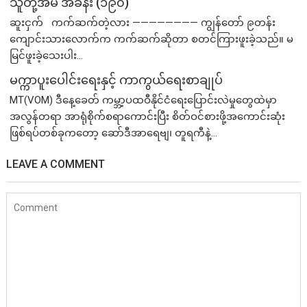
သူတို့အိမ် အခန်း (၁၉၀)
ဆူးငှက် ကက်ဆက်တဲ့လား ———————— ကျွန်တော် ၉တန်း
ကျောင်းသားလောက်က ကက်ဆက်ဆိုတာ စတင်ကြားဖူးခဲ့သည်။ မ
မြင်ဖူးခဲ့သေးပါး...
မက္ကာပူးပေါင်းရေးနှင့် ကာကွယ်ရေးစာချုပ်
MT(VOM) ​ဒီနေ့ခေတ် ကမ္ဘာ့ပထဝီနိုင်ငံရေးပြောင်းလဲမှုတွေထဲမှာ
အလွန်တရာ အာရုံစိုက်စရာကောင်းပြီး စိတ်ဝင်စားဖို့အကောင်းဆုံး
ဖြစ်ရပ်တစ်ခုကတော့ ဆော်ဒီအာရေဗျ၊ တူရကီနဲ့...
LEAVE A COMMENT