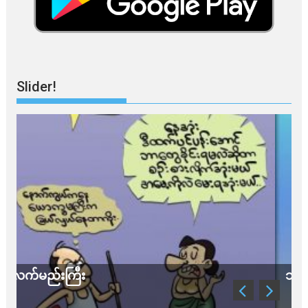
Slider!
သတိ အိုမီခရွန်တဲ့