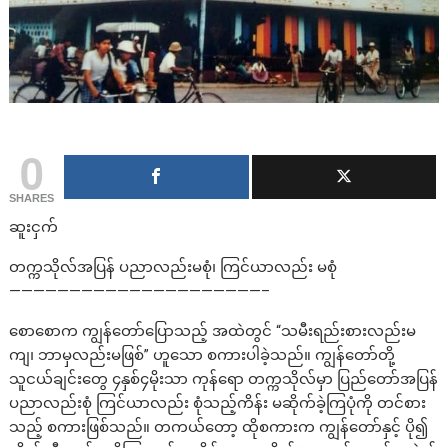
0
SHARES
ဆူးငှက်
တက္ကသိုလ်အပြန် ပညာလည်းမစုံ၊ ကြင်ယာလည်း မစုံ
—————————————————————–
စောစောက ကျွန်တော်ပြောသည့် အထဲတွင် “သမီးရည်းစားလည်းမ
ကျ၊ ဘာမှလည်းမဖြစ်” ဟူသော စကားပါခဲ့သည်။ ကျွန်တော်တို့
သူငယ်ချင်းတွေ ၄နှစ်၄မိုးသာ ကုန်ရော တက္ကသိုလ်မှာ ပြည်တော်အပြန်
ပညာလည်းစုံ ကြင်ယာလည်း စုံသည့်ကိန်း မဆိုက်ခဲ့ကြပုံကို တင်စား
သည့် စကားဖြစ်သည်။ တကယ်တော့ ထိုစကားက ကျွန်တော်နှင့် ပို၍