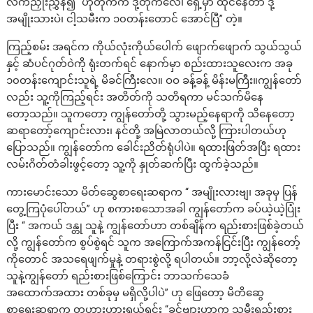
လက်ညှိုးညွှန်၍ “ဟိုတိုက်က ဒို့တိုက်လေ၊ ရှေ့မှာ ထိုင်နေတာ ဒို့
အမျိုးသားပဲ၊ ငါ့သမီးက ၁၀တန်းတောင် အောင်ပြီ” တဲ့။
ကြည့်စမ်း အရင်က ကိုယ်လုံးကိုယ်ပေါက် ဖျောက်ဖျောက် သွယ်သွယ်
နှင့် ဆံပင်ဂုတ်ဝဲကို ရုံးတက်ရင် နောက်မှာ စည်းထားသူလေးက အခု
၁၀တန်းကျောင်းသူရဲ့ မိခင်ကြီးလေ။ ဝဝ ခန့်ခန့် မိန်းမကြီး။ကျွန်တော်
လည်း သူ့ကိုကြည့်ရင်း အတိတ်ကို သတိရကာ မင်သက်မိနေ
တော့သည်။ သူကတော့ ကျွန်တော်တို့ သွားမည့်နေရာကို သိနေတော့
ဆရာတော့်ကျောင်းလား၊ နင်တို့ အမြဲလာတယ်လို့ ကြားပါတယ်ဟု
ပြောသည်။ ကျွန်တော်က ခေါင်းညိတ်ရုံပါပဲ။ ရထားဖြတ်အပြီး ရထား
လမ်းဂိတ်တံခါးဖွင့်တော့ သူ့ကို နှုတ်ဆက်ပြီး ထွက်ခဲ့သည်။
ကားမောင်းသော မိတ်ဆွေစာရေးဆရာက “ အမျိုးလားဗျ၊ အခုမှ ပြန်
တွေ့ကြပုံပေါ်တယ်” ဟု စကားစသောအခါ ကျွန်တော်က ခပ်ယဲ့ယဲ့ပြုံး
ပြီး “ အကယ် ဒန္တု သူနဲ့ ကျွန်တော်ဟာ တစ်ချိန်က ရည်းစားဖြစ်ခဲ့တယ်
လို့ ကျွန်တော်က စွပ်စွဲရင် သူက အကြောက်အကန်ငြင်းပြီး ကျွန်တော့်
ကိုတောင် အသရေဖျက်မှုနဲ့ တရားစွဲလို့ ရပါတယ်။ ဘာ့လို့လဲဆိုတော့
သူနဲ့ကျွန်တော် ရည်းစားဖြစ်ကြောင်း ဘာသက်သေခံ
အထောက်အထား တစ်ခုမှ မရှိလို့ပါပဲ” ဟု ဖြေတော့ မိတိဆွေ
စာရေးဆရာက တဟားဟားရယ်ရင်း “ခင်ဗျားဟာက သမီးရည်းစား