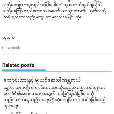
လည်းမကျ၊ ဘာမှလည်း မဖြစ်ပေါ့ဗျာ” ဟု ကောက်ချက်ချလိုက်
သည်။ သြော် သည်စကားက အတော် တာသွားတာကိုး၊ ဟုတ်သည်
“သမီးရည်းစားလည်းမကျ၊ ဘာမှလည်း မဖြစ်” တဲ့။
ဆူးငှက်
ဆောင်းပါး
Related posts
ကျောင်းသားနှင့် မူးယစ်ဆေးဝါးအန္တရာယ်
မန္တလာ ဆရာမျိုး ကျောင်းသားဘဝဆိုသည်မှာ ပညာသင်ယူရုံသာ
မက မိမိ၏အနာဂတ်ဘဝအတွက် အခြေခံအုတ်မြစ်များကို
တည်ဆောက်နေသည့် အရေးကြီးဆုံးအချိန်ကာလတစ်ခုဖြစ်သည်။
ပညာရေး၊...