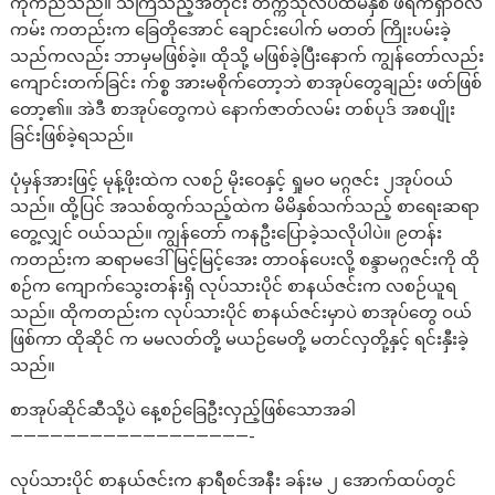
ကိုက်ညီသည်။ သိကြသည့်အတိုင်း တက္ကသိုလ်ပထမနှစ် ဖရက်ရှာဝဲလ်
ကမ်း ကတည်းက ခြေတိုအောင် ချောင်းပေါက် မတတ် ကြိုးပမ်းခဲ့
သည်ကလည်း ဘာမှမဖြစ်ခဲ့။ ထိုသို့ မဖြစ်ခဲ့ပြီးနောက် ကျွန်တော်လည်း
ကျောင်းတက်ခြင်း က်စ္စ အားမစိုက်တော့ဘဲ စာအုပ်တွေချည်း ဖတ်ဖြစ်
တော့၏။ အဲဒီ စာအုပ်တွေကပဲ နောက်ဇာတ်လမ်း တစ်ပုဒ် အစပျိုး
ခြင်းဖြစ်ခဲ့ရသည်။
ပုံမှန်အားဖြင့် မုန့်ဖိုးထဲက လစဉ် မိုးဝေနှင့် ရှုမဝ မဂ္ဂဇင်း ၂အုပ်ဝယ်
သည်။ ထို့ပြင် အသစ်ထွက်သည့်ထဲက မိမိနှစ်သက်သည့် စာရေးဆရာ
တွေ့လျှင် ဝယ်သည်။ ကျွန်တော် ကနဦးပြောခဲ့သလိုပါပဲ။ ၉တန်း
ကတည်းက ဆရာမဒေါ်မြင့်မြင့်အေး တာဝန်ပေးလို့ စန္ဒာမဂ္ဂဇင်းကို ထို
စဉ်က ကျောက်သွေးတန်းရှိ လုပ်သားပိုင် စာနယ်ဇင်းက လစဉ်ယူရ
သည်။ ထိုကတည်းက လုပ်သားပိုင် စာနယ်ဇင်းမှာပဲ စာအုပ်တွေ ဝယ်
ဖြစ်ကာ ထိုဆိုင် က မမလတ်တို့ မယဉ်မေတို့ မတင်လှတို့နှင့် ရင်းနှီးခဲ့
သည်။
စာအုပ်ဆိုင်ဆီသို့ပဲ နေ့စဉ်ခြေဦးလှည့်ဖြစ်သောအခါ
——————————————————-
လုပ်သားပိုင် စာနယ်ဇင်းက နာရီစင်အနီး ခန်းမ ၂ အောက်ထပ်တွင်