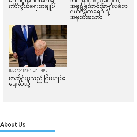
မက္ကာပူးပေါင်းရေးနှင့်
အင်ဒိုနီးရှား သို့မဟုတ်
ကာကွယ်ရေးစာချုပ်
အရှေ့တောင်အာရှလစ်ဘ
ရယ်ဒီမိုကရေစီ ရဲ့
အမှတ်အသား
Editor Htein Lin
0
ဗာဆိုင်းမှသည် ငြိမ်းချမ်း
ရေးဆီသို့
About Us