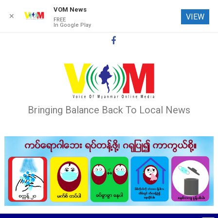
VOM News
✕
VIEW
FREE
In Google Play
Skip
to
content
Bringing Balance Back To Local News