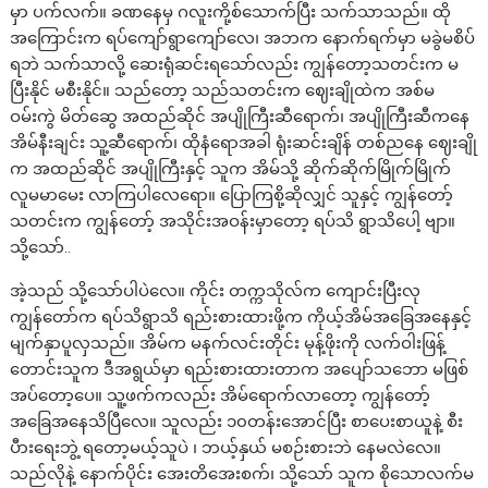
မှာ ပက်လက်။ ခဏနေမှ ဂလူးကို့စ်သောက်ပြီး သက်သာသည်။ ထို
အကြောင်းက ရပ်ကျော်ရွာကျော်လေ၊ အဘက နောက်ရက်မှာ မခွဲမစိပ်
ရဘဲ သက်သာလို့ ဆေးရုံဆင်းရသော်လည်း ကျွန်တော့သတင်းက မ
ပြီးနိုင် မစီးနိုင်။ သည်တော့ သည်သတင်းက ဈေးချိုထဲက အစ်မ
ဝမ်းကွဲ မိတ်ဆွေ အထည်ဆိုင် အပျိုကြီးဆီရောက်၊ အပျိုကြီးဆီကနေ
အိမ်နီးချင်း သူ့ဆီရောက်၊ ထိုနံရောအခါ ရုံးဆင်းချိန် တစ်ညနေ ဈေးချို
က အထည်ဆိုင် အပျိုကြီးနှင့် သူက အိမ်သို့ ဆိုက်ဆိုက်မြိုက်မြိုက်
လူမမာမေး လာကြပါလေရော။ ပြောကြစို့ဆိုလျှင် သူနှင့် ကျွန်တော့်
သတင်းက ကျွန်တော့် အသိုင်းအဝန်းမှာတော့ ရပ်သိ ရွာသိပေါ့ ဗျာ။
သို့သော်..
အဲ့သည် သို့သော်ပါပဲလေ။ ကိုင်း တက္ကသိုလ်က ကျောင်းပြီးလု
ကျွန်တော်က ရပ်သိရွာသိ ရည်းစားထားဖို့က ကိုယ့်အိမ်အခြေအနေနှင့်
မျက်နှာပူလှသည်။ အိမ်က မနက်လင်းတိုင်း မုန့်ဖိုးကို လက်ဝါးဖြန့်
တောင်းသူက ဒီအရွယ်မှာ ရည်းစားထားတာက အပျော်သဘော မဖြစ်
အပ်တော့ပေ။ သူ့ဖက်ကလည်း အိမ်ရောက်လာတော့ ကျွန်တော့်
အခြေအနေသိပြီလေ။ သူလည်း ၁၀တန်းအောင်ပြီး စာပေးစာယူနဲ့ စီး
ပီားရေးဘွဲ့ ရတော့မယ့်သူပဲ ၊ ဘယ့်နှယ် မစဉ်းစားဘဲ နေမလဲလေ။
သည်လိုနဲ့ နောက်ပိုင်း အေးတိအေးစက်၊ သို့သော် သူက စိုသောလက်မ