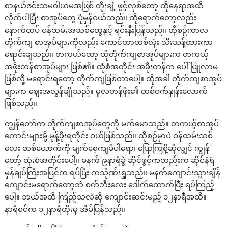
စာနယ်ဇင်းသမဝါယမအဖြစ် တိုးချဲ့ ဖွင့်လှစ်တော့ ထိုနေရာအထိ
လိုက်ပါပြီး စာအုပ်တွေ ပုံမှန်ဝယ်သည်။ ထိုရောက်တော့လည်း
နောက်ထပ် ဝန်ထမ်းအသစ်တွေနှင့် ရင်းနှီးပြန်သည်။ ထိုစဉ်ကာလ
တိုက်ကျ စာအုပ်များကိုလည်း ကောင်တာတစ်လုံး သီးသန့်ထားကာ
ရောင်းချသည်။ တကယ်တော့ ထိုတိုက်ကျစာအုပ်များက တကယ့်
အဖိုးတန်စာအုပ်များ ဖြစ်၏။ ထုံစံအတိုင်း အဖိုးတန်က ပေါ်ပြူလာမ
ဖြစ်လို့ မရောင်းရတော့ တိုက်ကျဖြစ်တာပေါ့။ ထိုအခါ တိုက်ကျစာအုပ်
များက ဈေးအလွန်ချိုသည်။ မူလတန်ဖိုး၏ တစ်ဝက်နှုန်းလောက်
ဖြစ်သည်။
ကျွန်တော်က တိုက်ကျစာအုပ်တွေကို မက်မောသည်။ တကယ့်စာအုပ်
ကောင်းများမို့ မုန့်ဖိုးရတိုင်း ဝယ်ဖြစ်သည်။ ထိုစဉ်မှာပဲ ဝန်ထမ်းသစ်
လေး တစ်ယောက်ကို မျက်စေ့ကျမိပါရော၊ ပြောကြစို့ဆိုလျှင် ကျွန်
တော့် ထုံးစံအတိုင်းပေါ့။ မနက် ၉နာရီခွဲ ဆိုင်ဖွင့်ကတည်းက ဆိုင်နံရံ
မှန်ချပ်ကြီးအပြင်က ရပ်ပြီး ကသိုဏ်းရှုသည်။ မနက်ကျောင်းသွားချိန်
ကျောင်းမရောက်တော့ဘဲ စက်ဘီးလေး ဒေါက်ထောက်ပြီး ရပ်ကြည့်
ပေါ့။ ဘယ်အထိ ကြည့်သလဲဆို ကျောင်းဆင်းမည့် ၁၂နာရီအထိ။
နာရီစင်က ၁၂နာရီထိုးမှ အိမ်ပြန်သည်။