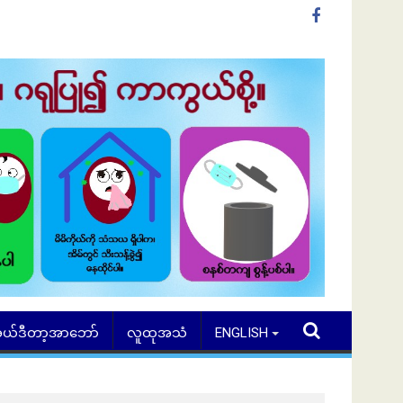
ယ်ဒီတာ့အာဘော်
လူထုအသံ
ENGLISH