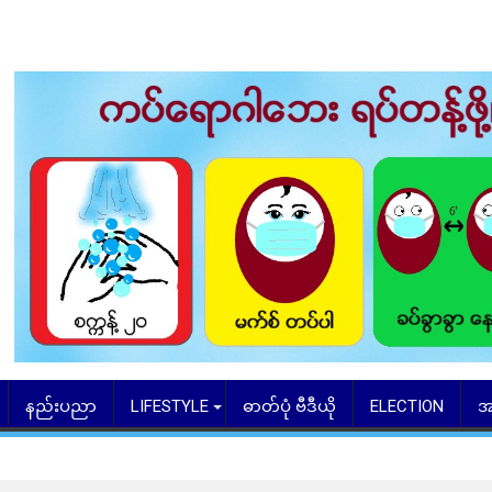
နည်းပညာ
LIFESTYLE
ဓာတ်ပုံ ဗီဒီယို
ELECTION
အ