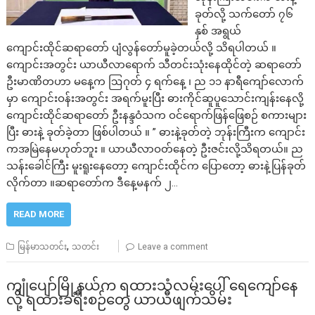
ခုတ်လို့ သက်တော် ၇၆
နှစ် အရွယ်
ကျောင်းထိုင်ဆရာတော် ပျံလွန်တော်မူခဲ့တယ်လို့ သိရပါတယ် ။
ကျောင်းအတွင်း ယာယီလာရောက် သီတင်းသုံးနေထိုင်တဲ့ ဆရာတော်
ဦးမာဏိတဟာ မနေ့က ဩဂုတ် ၄ ရက်နေ့ ၊ ည ၁၁ နာရီကျော်လောက်
မှာ ကျောင်းဝန်းအတွင်း အရက်မူးပြီး ဓားကိုင်ဆူပူသောင်းကျန်းနေလို့
ကျောင်းထိုင်ဆရာတော် ဦးနန္ဒဝံသက ဝင်ရောက်ဖြန်ဖြေစဉ် စကားများ
ပြီး ဓားနဲ့ ခုတ်ခဲ့တာ ဖြစ်ပါတယ် ။ ” ဓားနဲ့ခုတ်တဲ့ ဘုန်းကြီးက ကျောင်း
ကအမြဲနေမဟုတ်ဘူး ။ ယာယီလာဝတ်နေတဲ့ ဦးဇင်းလို့သိရတယ်။ ည
သန်းခေါင်ကြီး မူးရူးနေတော့ ကျောင်းထိုင်က ပြောတော့ ဓားနဲ့ပြန်ခုတ်
လိုက်တာ ။ဆရာတော်က ဒီနေ့မနက် ၂…
READ MORE
,
မြန်မာသတင်း
သတင်း
Leave a comment
ကျုံပျော်မြို့နယ်က ရထားသံလမ်းပေါ် ရေကျော်နေ
လို့ ရထားခရီးစဉ်တွေ ယာယီဖျက်သိမ်း