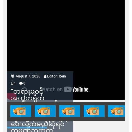
August 7, 2026
Editor Htein
Lin
0
“တရားမဝင်
အကွက်ရိုက်
ရောင်းချမှုတွေကို
သက်ဆိုင်ရာတာဝန်ရှိ
သူတွေက ဂရန်တွေချ
ပေးလိုက်မယ်ဆိုရင်
ကုမ္ပဏီဘက်က