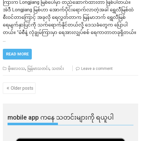
ကြားက Longjiang မြစ်ပေါ်မှာ တည်ဆောက်ထားတာ ဖြစ်ပါတယ်။
အဲဒီ Longjiang မြစ်ဟာ အောက်ပိုင်းရောက်လာတဲ့အခါ ရွှေလီမြစ်ထဲ
စီးဝင်တာကြောင့် အခုလို ရေလွှတ်တာက မြန်မာဘက် ရွှေလီမြစ်
ရေမျက်နှာပြင်ကို သက်ရောက်နိုင်တယ်လို့ ဒေသခံတွေက ပြောပါ
တယ်။ “မံစီနဲ့ လုံချွမ်ကြားမှာ ရေအားလျှပ်စစ် ရေကာတာတခုရှိတယ်။
…
READ MORE
,
,
မိုးလေဝသ
မြန်မာသတင်း
သတင်း
Leave a comment
Posts
Older posts
navigation
mobile app ​​ကနေ ​​သတင်းများကို ရယူပါ