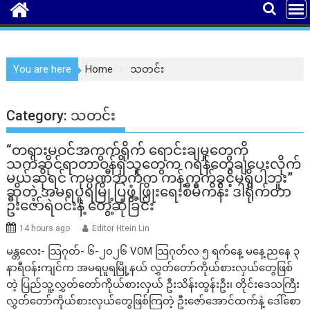
You are here
Home
သတင်း
Category:
သတင်း
“တရားမဝင်အကွက်ရိုက် ရောင်းချမှုတွေကို
သက်ဆိုင်ရာတာဝန်ရှိသူတွေက ဂရန်တွေချပေးလိုက်
မယ်ဆိုရင် ကုမ္ပဏီဘက်က ကန့်ကွက်ခွင့်မရှိပါဘူး”
ဆိုတဲ့ အမရပူရမြို့ပြဖွံ့ဖြိုးရေးစီမံကိန်း ဒါရိုက်တာ
ဦးဇော်ရဲဝင်းနဲ့ တွေ့ဆုံခြင်း
14 hours ago
Editor Htein Lin
မန္တလေး- သြဂုတ်- ၆-၂၀၂၆ VOM သြဂုတ်လ ၅ ရက်နေ့ မနေ့ညနေ ၃
နာရီဝန်းကျင်က အမရပူရမြို့နယ် လွှတ်တော်ကိုယ်စားလှယ်တွေဖြစ်
တဲ့ ပြည်သူ့လွှတ်တော်ကိုယ်စားလှယ် ဦးသိန်းထွန်းဦး၊ တိုင်းဒေသကြီး
လွှတ်တော်ကိုယ်စားလှယ်တွေဖြစ်ကြတဲ့ ဦးဇော်အောင်ထက်နဲ့ ဒေါ်စော