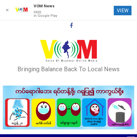
VOM News
✕
VIEW
FREE
In Google Play
Skip
to
content
Bringing Balance Back To Local News