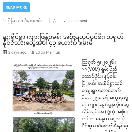
READ MORE
,
မြန်မာသတင်း
သတင်း
Leave a comment
နားရိုင်ရွာ ကျားဖြန့်စခန်း အစိုးရတပ်ဝင်စီး၊ တရုတ်
နိုင်ငံသားတွေအပါ ၄၃ ယောက် ဖမ်းမိ
2 days ago
Editor Htein Lin
ဩဂုတ် ၅၊ ၂၀၂၆။
NN(VOM) ရှမ်းပြည်
တောင်ပိုင်း၊ နမ့်စန်း
မြို့နယ်၊ နားရိုင်ရွာသစ်
ကျေးရွာ တောင်ဘက်
မီတာ ၂၅၀ ခန့်အကွာမှာရှိ
တဲ့ ကျားဖြန့် (အွန်လိုင်းငွေ
လိမ်လုပ်ငန်း) ရုံကို အစိုးရ
တပ်က မနေ့က နေ့လယ်
ပိုင်းမှာ ဝင်ရောက်စီးနင်းခဲ့