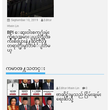
September 10, 2019
Editor
Htein Lin
BPI ​ေဆးဝါးစက္​႐ုံးမွဴး
ကိစၥအမ်ားျပည္​သူအ
က်ိဳးစီးပြားနဲ႔ဆိုင္​လို႔
တရား႐ုံးမွာဘဲေျပာမ
ယ္​
ကမာၻ႔သတင္း
Editor Htein Lin
0
ဗာဆိုင်းမှသည် ငြိမ်းချမ်း
ရေးဆီသို့