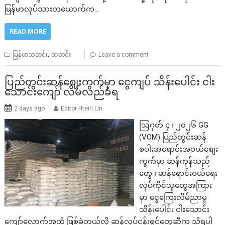
မြန်မာလုပ်သားတယောက်က…
READ MORE
,
မြန်မာသတင်း
သတင်း
Leave a comment
ပြည်တွင်းဆန်စျေးကွက်မှာ ငွေကျပ် သိန်းပေါင်း ငါး​
သောင်းကျော် လိမ်လည်ခံရ
2 days ago
Editor Htein Lin
ဩဂုတ် ၄ ၊ ၂၀၂၆ GG
(VOM) ပြည်တွင်းဆန်
စပါးအရောင်းအဝယ်စျေး
ကွက်မှာ ဆန်ကုန်သည်
တွေ ၊ ဆန်ရောင်းဝယ်ရေး
လုပ်ကိုင်သူတွေအကြား
မှာ ငွေကြေးလိမ်ညာမှု
သိန်းပေါင်း ငါး​သောင်း
ကျော်လောက်အထိ ဖြစ်ခဲ့တယ်လို့ ဆန်လုပ်ငန်းရှင်တွေဆီက သိရပါ