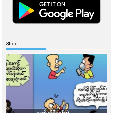
Slider!
သတိ အိုမီခရွန်တဲ့
ခ