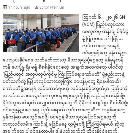
14 hours ago
Editor Htein Lin
ဩဂုတ် ၆ – ၂၀၂၆ SN
(VOM) ပြည်ပလုပ်သား
စေလွှတ်မှု ထိန်းချုပ်နိုင်ဖို့
နဲ့ ပြည်ပရောက် မြန်မာ
လုပ်သားတွေအနေနဲ့
ဝင်ငွေခွန်တွေ မှန်ကန်စွာ
ပေးသွင်းနိုင်ရေး၊ သတ်မှတ်ထားတဲ့ မိသားစုလွှဲပို့ငွေတွေ မှန်မှန်ကန်
ကန် ပေးပို့မှု ရှိ၊ မရှိ စိစစ်နိုင်ရေး စတဲ့ အချက်အလက်တွေ ပါဝင်တဲ့
“ပြည်ပတွင် အလုပ်လုပ်ကိုင်မှု ကြီးကြပ်ရေးကော်မတီ” ဖွဲ့စည်းတာနဲ့
ပတ်သက်လို့ မြန်မာလုပ်သားတွေကြား ဝေဖန်မှုတွေ ရှိနေပါတယ်။
ကော်မတီဖွဲ့အနေနဲ့ လုပ်ဆောင်ရမယ့် လုပ်ငန်းစဉ်တွေထဲမှာ ပြည်ပကို
အလုပ်သမားစေလွှတ်တဲ့ လုပ်ငန်းစဉ်တွေကို ပြန်လည်သုံးသပ်နိုင်ဖို့၊
နိုင်ငံကူးလက်မှတ် လျှောက်ထားမှုတွေကို ပိုမိုတင်းကျပ်စွာ စိစစ်နိုင်ဖို့၊
ဝင်ငွေခွန်ဥပဒေအရ ပြည်ပရောက် လုပ်သားတွေဆီက အခွန်ငွေတွေ
မှန်ကန်စွာ ပေးသွင်းစေဖို့၊ ဝင်ငွေနဲ့ မိသားစုလွှဲပြောင်းငွေတွေကို
တရားဝင်လမ်းကြောင်းနဲ့ မဖြစ်မနေ လွှဲပို့စေဖို့ ကြီးကြပ်ရမယ် ဆိုတဲ့
အချက်တွေ ပါဝင်နေတာပါ။ ဒါနဲ့ပတ်သက်လို့ ထိုင်းနိုင်ငံရောက်