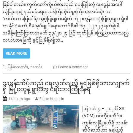
ဖြစ်ပါတယ်။ လွှတ်တော်ကိုယ်စားလှယ် မေးမြန်းတဲ့ မေးခွန်းအပေါ်
လုံခြုံရေးနဲ့ နယ်စပ်ရေးရာဝန်ကြီး ဗိုလ်မှူးကြီး နေလင်းစိုး က
“လယ်ယာမြေပေါ်မှာ ခွင့်ပြုချက်မရှိဘဲ ကျူးလွန်အသုံးပြုသူများ ရှိပါ
က နိုင်ငံတော် စီမံအုပ်ချုပ်ရေးကောင်စီ၏ ၁၄-၂-၂၀၂၄ ရက်စွဲပါ
အမိန့်ကြော်ငြာစာအမှတ် ၃၃/၂၀၂၄ ဖြင့် ထုတ်ပြန် ကြေညာထားသည့်
လယ်ယာမြေကို ခွင့်ပြုမိန့်မရှိဘဲ…
READ MORE
,
မြန်မာသတင်း
သတင်း
Leave a comment
သဖန်းဆိပ်ဆည် ရေလွှတ်ချလို့ မူးမြစ်ရိုးတလျှောက်
ရှိ မြို့တွေနဲ့ ရွာတွေ ရေဘေးကြုံနေရ
14 hours ago
Editor Htein Lin
ဩဂုတ် ၇ – ၂၀၂၆ SS
(VOM) စစ်ကိုင်းတိုင်း၊
ကျွန်းလှမြို့နယ်ရှိ သဖန်း
ဆိပ်ဆည်ဟာ ရေပြည့်