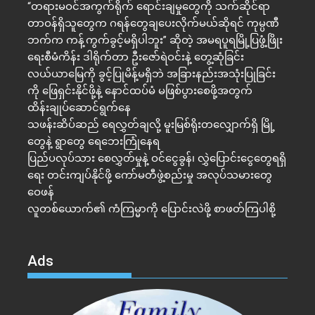
“တရားမဝင်အကွက်ရိုက် ရောင်းချမှုတွေကို သက်ဆိုင်ရာ
တာဝန်ရှိသူတွေက ဂရန်တွေချပေးလိုက်မယ်ဆိုရင် ကုမ္ပဏီ
ဘက်က ကန့်ကွက်ခွင့်မရှိပါဘူး” ဆိုတဲ့ အမရပူရမြို့ပြဖွံ့ဖြိုး
ရေးစီမံကိန်း ဒါရိုက်တာ ဦးဇော်ရဲဝင်းနဲ့ တွေ့ဆုံခြင်း
လယ်ယာမြေကို ခွင့်ပြုမိန့်မရှိဘဲ အခြားနည်းအသုံးပြုခြင်း
ကို ဖြေရှင်းနိုင်ဖို့နဲ့ နောင်ထပ်မံ မဖြစ်ပွားစေဖို့အတွက်
ထိန်းချုပ်ဆောင်ရွက်နေ
သဖန်းဆိပ်ဆည် ရေလွှတ်ချလို့ မူးမြစ်ရိုးတလျှောက်ရှိ မြို့
တွေနဲ့ ရွာတွေ ရေဘေးကြုံနေရ
ပြည်ပလုပ်သား စေလွှတ်မှုနဲ့ ဝင်ငွေခွန်၊ လွှဲပြောင်းငွေတွေရရှိ
ရေး တင်းကျပ်နိုင်ဖို့ ကော်မတီဖွဲ့စည်းမှု အလုပ်သမားတွေ
ဝေဖန်
လူတစ်ယောက်၏ ကံကြမ္မာကို ပြောင်းလဲဖို့ စာဖတ်ကြပါစို့
Ads