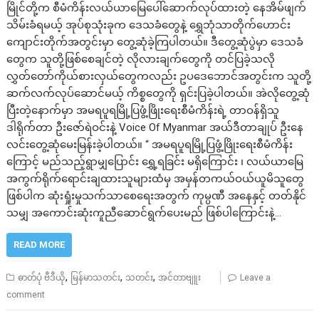
မြိုင်တို့က စီမံကိန်းလယ်ယာမြေပေါ်ဆောက်လုပ်ထားတဲ့ နေအိမ်ဖျက်
သိမ်းခံရမယ့် အုပ်စုသုံးခုက ဒေသခံတွေနဲ့ ရွှေဘုံသာတိုက်ဟောင်း
ကျောင်းတိုက်အတွင်းမှာ တွေ့ဆုံခဲ့ကြပါတယ်။ ဒီတွေ့ဆုံပွဲမှာ ဒေသခံ
တွေက သူတို့ဖြစ်စေချင်တဲ့ လိုလားချက်တွေကို တင်ပြခဲ့သလို
လွှတ်တော်ကိုယ်စားလှယ်တွေကလည်း ဥပဒေဘောင်အတွင်းက သူတို့
ဆက်လက်လုပ်ဆောင်မယ့် ကိစ္စတွေကို ရှင်းပြခဲ့ပါတယ်။ အဲလိုတွေ့ဆုံ
ပြီးတဲ့နောက်မှာ အမရပူရမြို့ပြဖွံ့ဖြိုးရေးစီမံကိန်းရဲ့ တာဝန်ရှိသူ
ဒါရိုက်တာ ဦးဇော်ရဲဝင်းနဲ့ Voice Of Myanmar အယ်ဒီတာချုပ် ဦးနေ
လင်းတွေ့ဆုံမေးမြန်းခဲ့ပါတယ်။ “ အမရပူရမြို့ပြဖွံ့ဖြိုးရေးစီမံကိန်း
ကြောင့် မည်သည့်ရွာမျှပြောင်း ရွှေ့ရခြင်း မရှိကြောင်း ၊ လယ်ယာမြေ
အကွက်ရိုက်ရောင်းချထားသူများထံမှ အမှန်တကယ်ဝယ်ယူမိသူတွေ
ဖြစ်ပါက ဆုံးရှုံးမှုသက်သာစေရေးအတွက် ကုမ္ပဏီ အနေနှင့် တတ်နိုင်
သမျှ အကောင်းဆုံးကူညီဆောင်ရွက်ပေးမည် ဖြစ်ပါကြောင်းနဲ့…
READ MORE
,
,
,
ဓာတ်ပုံ ဗီဒီယို
မြန်မာသတင်း
သတင်း
အင်တာဗျူး
Leave a
comment