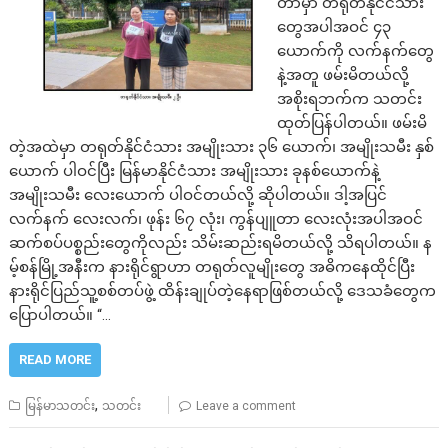
တာမှာ တရုတ်နိုင်ငံသား
တွေအပါအဝင် ၄၃
ယောက်ကို လက်နက်တွေ
နဲ့အတူ ဖမ်းမိတယ်လို့
အစိုးရဘက်က သတင်း
ထုတ်ပြန်ပါတယ်။ ဖမ်းမိ
တဲ့အထဲမှာ တရုတ်နိုင်ငံသား အမျိုးသား ၃၆ ယောက်၊ အမျိုးသမီး နှစ်
ယောက် ပါဝင်ပြီး မြန်မာနိုင်ငံသား အမျိုးသား ခုနစ်ယောက်နဲ့
အမျိုးသမီး လေးယောက် ပါဝင်တယ်လို့ ဆိုပါတယ်။ ဒါ့အပြင်
လက်နက် လေးလက်၊ ဖုန်း ၆၇ လုံး၊ ကွန်ပျူတာ လေးလုံးအပါအဝင်
ဆက်စပ်ပစ္စည်းတွေကိုလည်း သိမ်းဆည်းရမိတယ်လို့ သိရပါတယ်။ န
မ့်စန်မြို့အနီးက နားရိုင်ရွာဟာ တရုတ်လူမျိုးတွေ အဓိကနေထိုင်ပြီး
နားရိုင်ပြည်သူ့စစ်တပ်ဖွဲ့ ထိန်းချုပ်တဲ့နေရာဖြစ်တယ်လို့ ဒေသခံတွေက
ပြောပါတယ်။ “…
READ MORE
,
မြန်မာသတင်း
သတင်း
Leave a comment