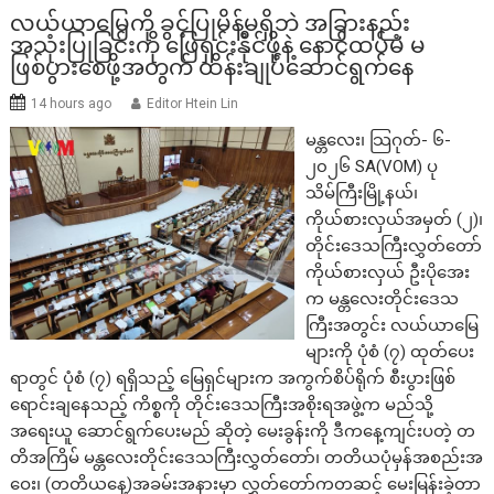
လယ်ယာမြေကို ခွင့်ပြုမိန့်မရှိဘဲ အခြားနည်း
အသုံးပြုခြင်းကို ဖြေရှင်းနိုင်ဖို့နဲ့ နောင်ထပ်မံ မ
ဖြစ်ပွားစေဖို့အတွက် ထိန်းချုပ်ဆောင်ရွက်နေ
14 hours ago
Editor Htein Lin
မန္တလေး၊ သြဂုတ်- ၆-
၂၀၂၆ SA(VOM) ပု
သိမ်ကြီးမြို့နယ်၊
ကိုယ်စားလှယ်အမှတ် (၂)၊
တိုင်းဒေသကြီးလွှတ်တော်
ကိုယ်စားလှယ် ဦးပိုအေး
က မန္တလေးတိုင်းဒေသ
ကြီးအတွင်း လယ်ယာမြေ
များကို ပုံစံ (၇) ထုတ်ပေး
ရာတွင် ပုံစံ (၇) ရရှိသည့် မြေရှင်များက အကွက်စိပ်ရိုက် စီးပွားဖြစ်
ရောင်းချနေသည့် ကိစ္စကို တိုင်းဒေသကြီးအစိုးရအဖွဲ့က မည်သို့
အရေးယူ ဆောင်ရွက်ပေးမည် ဆိုတဲ့ မေးခွန်းကို ဒီကနေ့ကျင်းပတဲ့ တ
တိအကြိမ် မန္တလေးတိုင်းဒေသကြီးလွှတ်တော်၊ တတိယပုံမှန်အစည်းအ
ဝေး၊ (တတိယနေ့)အခမ်းအနားမှာ လွှတ်တော်ကတဆင့် မေးမြန်းခဲ့တာ