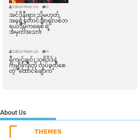
Editor Htein Lin
0
အင်ဒိုနီးရှား သို့မဟုတ်
အရှေ့တောင်အာရှလစ်ဘ
ရယ်ဒီမိုကရေစီ ရဲ့
အမှတ်အသား
Editor Htein Lin
0
ရှီကျင့်ဖျင်၊ သုစိဒိဒ်နဲ့
ကမ္ဘာကြီးကို လှုပ်ခတ်စေ
တဲ့ “ထောင်ချောက်”
About Us