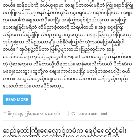
တယ်။ ဆန်စပါးကို ဝယ်ယူရာမှာ စာချုပ်စာတမ်းမရှိဘဲ ကြိုရောင်းကြို
ဝယ်ပြုလုပ်ကြတဲ့ စနစ် နဲ့ဝယ်ယူပြီး ငွေမရှင်းဘဲ ရှောင်ပြေးတာ ၊ စျေး
ကွက်ပေါက်စျေးထက်ပိုပေးပြီး အကြွေးစနစ်နဲ့ဝယ်ယူကာ ငွေကြေး
ပေးချေခြင်းမရှိဘဲ လိမ်ညာခဲ့တာလို့ သိရပါတယ် ။ အခု ငွေကြေး
သိန်းသောင်းနဲ့ချီပြီး လိမ်ညာသွားသူတွေဟာ နေရာဖြန့်ကျက်ပြီးတော့
အုပ်စုဖွဲ့ကာ လိမ်ညာတာမျိုးဖြစ်နိုင်ကြောင်း သုံးသပ်ပြောဆိုမှုရှိပါ
တယ်။ ” အုပ်စုဖွဲ့လိမ်တာ ဖြစ်ဖို့များတယ်။ပြည်တွင်းက ဆန်
ရောင်းဝယ်ရေး လုပ်တဲ့သူတွေပါ ။ Export သမားတွေကို ဆန်ဝယ်ပေး
တဲ့ ပွဲစားတွေက လိမ်တာလို့သိရတယ်။ ဆန်ပေးလိုက်တယ် ပိုက်ဆံက
မချေသေးဘူး ။သူတို့က စျေးကောင်းပေးပြီး မတန်တဆပေးပြီး ဝယ်
တယ်။ အသွယ်တွေဆိုစျေးကောင်းပေးဝယ်တယ်။ ဆန်ကွဲဆိုလည်း
ပေးဝယ်တယ်။ ပထမပိုင်းတော့…
READ MORE
,
,
စီးပွားရေး
မြန်မာသတင်း
သတင်း
Leave a comment
ဆည်တော်ကြီးရေလှောင်တမံက ရေပိုရေလွှဲတံခါး
တွေဖွင့်ထားလို့ ဆည်အနီးက ကျေးရွာတချို့ကို