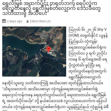
ရွှေလီမြစ် အထက်ပိုင်း တရုတ်ဘက် ရေပိုလွှဲက​
ရေလွှတ်နေလို့ ရွှေလီမြစ်တလျှောက် ဒေသခံတွေ
သတိထားဖို့ အသိပေး
2 days ago
Editor Htein Lin
ဩဂုတ် ၆၊ ၂၀၂၆ Shy V
(VOM) တရုတ်နိုင်ငံ ယူနန်
ပြည်နယ်၊ လုံကျန်း
ရေအားလျှပ်စစ်စက်ရုံက
ဩဂုတ်လ ၃ ရက် ညပိုင်း
ကနေ ၆ ရက်နေ့အထိ ရေ
ပိုလွှဲတံခါး ဖွင့်ပြီး ရေ
ထုတ်လွှတ်နေတဲ့အတွက်
ရွှေလီမြစ်တလျှောက်
နေထိုင်သူတွေ သတိထားကြဖို့ အသိပေးစာ ထုတ်ပြန်ထားပါတယ်။
“သိရသလောက် အသိပေးစာမှာ လုံကျန်းရေအားလျှပ်စစ်စက်ရုံ
ရေလှောင်ကန်ကနေ ရေထုတ်လွှတ်မယ်လို့ ရေးထားတယ်။ ရွှေလီမြစ်
ရဲ့ အထက်ပိုင်းပေါ့။” လို့ နယ်စပ်ဒေသခံ လူငယ်တယောက်က ပြောပါ
တယ်။ လုံကျန်းရေအားလျှပ်စစ်စက်ရုံဟာ ယူနန်ပြည်နယ် လုံချွမ်နဲ့ မံစီ