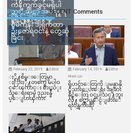
ကန့်ကွက်ခွင့်မရှိပါ
ဘူး” ဆိုတဲ့ အမရပူရ
Photos Videos
RECENT
Comments
မြို့ပြဖွံ့ဖြိုးရေး
စီမံကိန်း ဒါရိုက်တာ
ဦးဇော်ရဲဝင်းနဲ့ တွေ့ဆုံ
ခြင်း
February 22, 2019
Editor
February 14, 2019
Editor
ႏို႔စိမ္းေတြမွာ
Htein Lin
ႏြားႏို႔တစက္မွ မပါဝ
ရိုဟင္ဂ်ာေတြကို ျမန္မာနို
င္ေၾကာင္း စားသံုး
င္ငံသားေပးေရး အျခား
သူေရးရာမွ ဒုညႊန္ခ်ဳ
နိုင္ငံေတြ ၀င္မပါသင္႔ဘူး
ပ္ေျပာၾကား
လို႔ စင္ကာပူနုိင္ငံျခားေ
ရး၀န္ၾကီးဆို