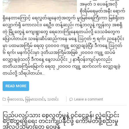
အမှတ် ၁ ပေခန့်အလို
စိုးရိမ်ရေမှတ်အနီး ရောက်
ရှိနေတာကြောင့် ရေလွှတ်ချနေတဲ့အတွက် မူးမြစ်ရေကြီးကာ မြစ်ရိုးတ
လျှောက်ရှိ ကောလင်း၊ ရေဦး၊ တန့်ဆည်၊ ကန့်ဘလူနဲ့ ကျွန်းလှ အစရှိ
တဲ့ မြို့တွေနဲ့ ကျေးရွာတွေ ရေဘေးကြုံနေရတယ်လို့ ဒေသခံတွေက
ပြောပါတယ်။ သဖန်းဆိပ်ဆည်ကနေ မနေ့ ဩဂုတ် ၅ ရက်၊ ညနေပိုင်း
မှာ ပထမအကြိမ် ရေထု ၄၀၀၀၀ ကျူ့ လျှော့ချခဲ့ပြီး ဒီကနေ့ ဩဂုတ်
၆ ရက်၊ မနက်ပိုင်းမှာ ဒုတိယအကြိမ်အဖြစ် ၂၀၀၀၀ ကျူ့ ထပ်မံ
လျှော့ချခဲ့သလို ဒီကနေ့ နေ့လယ်ပိုင်း ၂ နာရီဝန်းကျင်မှာလည်း
တတိယအကြိမ်မြောက် ရေထု ၂၀၀၀၀ ကျူ့ ဆက်လက် လျှော့ချခဲ့
တယ်လို့ သိရပါတယ်။…
READ MORE
,
,
မိုးလေဝသ
မြန်မာသတင်း
သတင်း
Leave a comment
ပြည်ပလုပ်သား စေလွှတ်မှုနဲ့ ဝင်ငွေခွန်၊ လွှဲပြောင်း
ငွေတွေရရှိရေး တင်းကျပ်နိုင်ဖို့ ကော်မတီဖွဲ့စည်းမှု
အလုပ်သမားတွေ ဝေဖန်