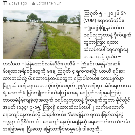
2 days ago
Editor Htein Lin
ဩဂုတ် ၅ – ၂၀၂၆ SN
(VOM) ဧရာဝတီတိုင်း၊
ကျုံပျော်မြို့နယ်ထဲက
ဇရပ်လှဘူတာနဲ့ ဒိုက်ပျက်
ဘူတာကြား ရထား
သံလမ်းပေါ် ရေကျော်နေ
တာကြောင့် ပုသိမ် –
ဟင်္သာတ – မြန်အောင်လမ်းပိုင်း၊ ပုသိမ် – ကြံခင်း အစုန်/အဆန်
မီးရထားခရီးစဉ်တွေကို မနေ့ ဩဂုတ် ၄ ရက်ကစပြီး ယာယီ ရပ်နား
ထားတယ်လို့ မီးရထားဝန်ထမ်းတွေက ပြောပါတယ်။ လေးမျက်နှာ
မြို့နယ် ငဝန်ရေကာတာ မိုင်တိုင်အမှတ် ၂၅/၃ အနီးမှာ အဲဒီရေကာတာ
ရဲ့ အောက်ခံ မြစ်ကျိုးအင်းသဲကြောကနေ ရေဖြတ်သန်းမှုကြောင့်
တာတမံနိမ့်ကျခဲ့တဲ့အတွက် ဇရပ်လှဘူတာနဲ့ ဒိုက်ပျက်ဘူတာ မိုင်တိုင်
အမှတ် (၁၃၄/ ၇-၁၅) ကြားရှိ ရထားသံလမ်းပေါ် ၂ လက်မလောက်
ရေကျော်နေတယ်လို့ သိရပါတယ်။ “ဒီအချိန်က ရထားဖြတ်သန်းဖို့
အန္တရာယ်ရှိနိုင်တယ်။ ရေကျော်နေတဲ့အချိန်ဆို ရေအောက်က သံလမ်း
အခြေအနေ၊ ပြီးတော့ မြေသားခိုင်မာမှုပေါ့၊ ဒါတွေကို…