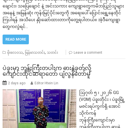
ချောင်း၊ သပြေချောင် နဲ့ အင်းသကား ကျေးရွာတွေကမိဘပြည်သူများ
အနေနဲ့ အမြန်ဆုံး ကုန်းမြင့်ပိုင်းတွေကို အရေးပေါ် ပြောင်းရွှေ့နေထိုင်
ကြပါရန် အသိပေး နှိုးဆော်ထားတာကိုတွေ့ရပါတယ်။ အဲ့ဒီကျေးရွာ
တွေကလွဲရင်…
READ MORE
,
,
မိုးလေဝသ
မြန်မာသတင်း
သတင်း
Leave a comment
ပဲခူးမှာ ဘုန်းကြီးတပါးက ဓားနဲ့ခုတ်လို့
ကျောင်းထိုင်ဆရာတော် ပျံလွန်တော်မူ
2 days ago
Editor Htein Lin
ဩဂုတ် ၅ ၊ ၂၀၂၆ GG
(VOM) ပဲခူးတိုင်း ၊ ပဲခူးမြို့
မဇင်းရပ်ကွက်ရှိ အောင်
သိုက်ကန်
ဘုန်းကြီးကျောင်းမှာ
ဘုန်းကြီးတပါးက ဓားနဲ့