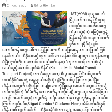
2 months ago
Editor Htein Lin
MT(VOM) ​နယူးဒေလီ
မြို့တော်က ဝန်ကြီးဌာန
အစည်းအဝေးခန်းမတွေ
ထဲမှာ ဆွဲခဲ့တဲ့ မြေပုံတွေနဲ့
မြန်မာနိုင်ငံအနောက်ဘက်
စွန်းက ရခိုင်နဲ့ ချင်း
တောင်တန်းတွေပေါ်က မြေပြင်ပကတိအခြေအနေဟာ တခြားစီ ဖြစ်
နေပါတယ်။ အိန္ဒိယအစိုးရက ဒေါ်လာ သန်းပေါင်းများစွာ အကုန်အကျ
ခံပြီး ဇွတ်တိုးအကောင်အထည်ဖော်နေတဲ့ “ကုလားတန် ဘက်စုံသုံး
သယ်ယူပို့ဆောင်ရေးစီမံကိန်း” (Kaladan Multi-Modal Transit
Transport Project) ဟာ ဒီနေ့မှာတော့ စီးပွားရေးစင်္ကြံတစ်ခုထက်
ပထဝီနိုင်ငံရေးရဲ့ အန္တရာယ်အရှိဆုံး ပွဲကြီးတစ်ခု ဖြစ်လာခဲ့ပါပြီ။
အိန္ဒိယအတွက် မရှိမဖြစ် အမျိုးသားလုံခြုံရေး အသက်သွေးကြောလို့
တင်စားနိုင်တဲ့ ဒီစီမံကိန်းဟာ လက်နက်ကိုင်ပဋိပက္ခတွေ၊ နယ်စပ်ဖြတ်
ကျော် ဂယက်တွေနဲ့ တရုတ်ရဲ့ အရိပ်အောက်မှာ လူးလွန့်နေရပါတယ်။ ​
ကြက်လည်ပင်း(Siliguri Corridor/ Chicken’s Neck) အိပ်မက်ဆိုးနှင့်
အိန္ဒိယ၏ ထွက်ပေါက် ​အိန္ဒိယနိုင်ငံဟာ သူ့ရဲ့ အရှေ့မြောက်ဘက်