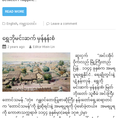
READ MORE
,
English
ကမ္ဘာ့သတင်း
Leave a comment
ရွှေဘိုမင်းဆက် မှန်နန်းစံ
2 years ago
Editor Htein Lin
ဆူးငှက် “အင်းအိုင်
ဝိုက်လည် မြို့ကြီးတည်
ပြန်… ၁၁၄၄ ခုနှစ်က အမရ
ပူရရွှေနိုင်ငံ… ရေချိုတွင်းနဲ့
ပျံ့နန်းလှန်… ရွှေဘို
မင်းဆက် မှန်နန်းစံ၊ မြတ်
ဘိုးတော် သူစီမံ အင်းကြီး
တောင်သမန်…”တဲ့။ ဂန္ထဝင်တေးပြုစာဆိုကြီး နန်းတော်ရှေ့ဆရာတင်
က “တောင်သမန်”ကို ဖွဲ့ဆိုရင်းနဲ့ အမရပူရကို ပုံဖော်ခဲ့တယ်။ အမရပူရ
ကို ကောဇာသက္ကရာဇ် ၁၁၄၄ ခုနှစ်မှာ(ခရစ် ၁၇၈၂)မှာ