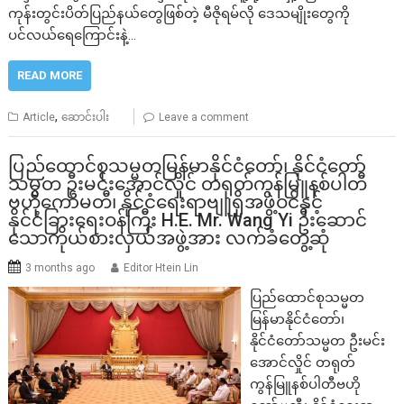
ကုန်းတွင်းပိတ်ပြည်နယ်တွေဖြစ်တဲ့ မီဇိုရမ်လို ဒေသမျိုးတွေကို
ပင်လယ်ရေကြောင်းနဲ့…
READ MORE
,
Article
ဆောင်းပါး
Leave a comment
ပြည်ထောင်စုသမ္မတမြန်မာနိုင်ငံတော်၊ နိုင်ငံတော်
သမ္မတ ဦးမင်းအောင်လှိုင် တရုတ်ကွန်မြူနစ်ပါတီ
ဗဟိုကော်မတီ၊ နိုင်ငံရေးရာဗျူရိုအဖွဲ့ဝင်နှင့်
နိုင်ငံခြားရေးဝန်ကြီး H.E. Mr. Wang Yi ဦးဆောင်
သောကိုယ်စားလှယ်အဖွဲ့အား လက်ခံတွေ့ဆုံ
3 months ago
Editor Htein Lin
ပြည်ထောင်စုသမ္မတ
မြန်မာနိုင်ငံတော်၊
နိုင်ငံတော်သမ္မတ ဦးမင်း
အောင်လှိုင် တရုတ်
ကွန်မြူနစ်ပါတီဗဟို