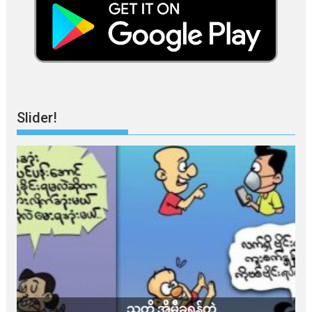
Slider!
သတိ အိုမီခရွန်တဲ့
ခ