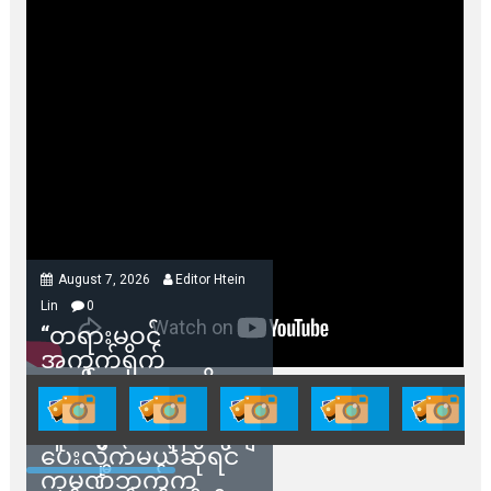
August 7, 2026
Editor Htein
Lin
0
“တရားမဝင်
အကွက်ရိုက်
ရောင်းချမှုတွေကို
သက်ဆိုင်ရာတာဝန်ရှိ
သူတွေက ဂရန်တွေချ
ပေးလိုက်မယ်ဆိုရင်
ကုမ္ပဏီဘက်က