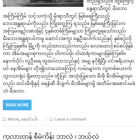
တည်ရှိသည်။ ထို့ကြောင့်
နွေရာသီတွင် မီးဘေး
အကြိမ်ကြိမ် သင့်သကဲ့သို့ မိုးရာသီတွင် မြစ်ရေကြီးသည့်
ဘေးအန္တရာယ်ကိုလည်း ကြုံတွေ့ကြ ရသည်။ မြစ်ရေကြီးခြင်းက
အကြမ်းဖျဉ်းအားဖြင့် ၄နှစ်တစ်ကြိမ်မျှသာ ကြုံတွေ့ရသော်လည်း
မီးဘေးအန္တရာယ်ကမူ ဆောင်းအကူး နွေဦးပေါက်သည်နှင့် နှစ်စဉ်လို
ကြုံကြရ၏။ မြို့ကို တည်ထားသည်ကလည်း လေးထောင့်စပ်စပ်ဖြစ်
ကာ အိမ်အများစုကလည်း ဝါးကပ်မိုး ဝါးထရံကာများဖြစ်ကြ၏။
နောက်ပိုင်း လူဦးရေ ထူထပ်လာသည်နှင့် အမျှ နဂိုရှိပြီး ဝင်းဧရိယာမှာ
ပင် နေအိမ်များ တိုး၍လာသောကြောင့် လမ်းများက လူတစ်ယောက်
သွားသာရုံပဲ ရှိတော့သည်။ ထို့ပြင် အသုံးပြုသော မီးဖို မီးအိမ်များမှာ
လည်း ထင်းမီးဖိုနှင့် ရေနံဆီ မီးခွက် မီးအိမ်များမို့ အတိမ်းအစောင်းမခံ
ဘဲ မီးဘေး…
READ MORE
,
Article
ဆောင်းပါး
Leave a comment
​ကုလားတန် စီမံကိန်း ဘာလဲ ၊ ဘယ်လဲ