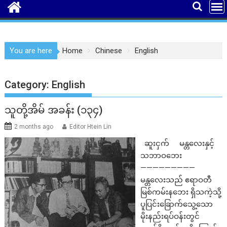
You are here
Home
Chinese
English
Category:
English
သူတို့အိမ် အခန်း (၁၃၄)
2 months ago
Editor Htein Lin
ဆူးငှက် မန္တလေးနှင့်
သဘာဝဘေး
—————————
မန္တလေးသည် ဧရာဝတီ
မြစ်ကမ်းနဘေး ရှိသကဲ့သို့
ပူပြင်းခြောက်သွေ့သော
မိုးနည်းရပ်ဝန်းတွင်