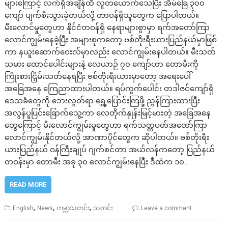
များကြောင့် လက်ရှိအချိန်ထိ လူတယောက်သေပြီး အိမ်ခြေ ၃၀၀
ကျော် ပျက်စီးသွားခဲ့တယ်လို့ တာဝန်ရှိသူတွေက ပြောပါတယ်။
မီးလောင်မှုတွေဟာ နိုင်ငံတဝန်ရှိ နေရာများစွာမှာ ရက်အတော်ကြာ
လောင်ကျွမ်းနေခဲ့ပြီး အများစုကတော့ ဗစ်တိုးရီးယားပြည်နယ်မှာဖြစ်
ကာ နယူးဆောက်ဝေးလ်မှာလည်း လောင်ကျွမ်းနေပါတယ်။ မီးသတ်
သမား ထောင်ပေါင်းများနဲ့ လေယာဉ် ၇၀ ကျော်ဟာ တောမီးကို
ကြိုးစားငြှိမ်းသတ်နေရပြီး ဗစ်တိုးရီးယားမှာတော့ အရေးပေါ်
အခြေအနေ ကြေညာထားပါတယ်။ ရပ်ကွက်ပေါင်း တဒါဇင်ကျော်ရှိ
ဒေသခံတွေကို ဘေးလွတ်ရာ ရွှေ့ပြောင်းကြဖို့ ညွှန်ကြားထားပြီး
အလွန်ပူပြင်းခြောက်သွေ့ကာ လေတိုက်နှုန်းမြင့်မားတဲ့ အခြေအနေ
တွေကြောင့် မီးလောင်ကျွမ်းမှုတွေဟာ ရက်သတ္တပတ်အတော်ကြာ
လောင်ကျွမ်းနိုင်တယ်လို့ အာဏာပိုင်တွေက ဆိုပါတယ်။ ဗစ်တိုးရီး
ယားပြည်နယ် ဝန်ကြီးချုပ် ဂျက်စင်တာ အယ်လန်ကတော့ ပြည်နယ်
တဝန်းမှာ တောမီး အခု ၃၀ လောင်ကျွမ်းနေပြီး ဒီထဲက ၁၀…
READ MORE
,
,
,
English
News
ကမ္ဘာ့သတင်း
သတင်း
Leave a comment