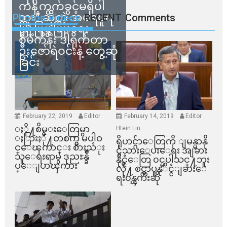
ကန့်ကွက်ခွင့်မရှိပါ
ဘူး” ဆိုတဲ့ အမရပူရ
Photos Videos
RECENT
Comments
မြို့ပြဖွံ့ဖြိုးရေး
စီမံကိန်း ဒါရိုက်တာ
ဦးဇော်ရဲဝင်းနဲ့ တွေ့ဆုံ
ခြင်း
February 22, 2019
Editor
February 14, 2019
Editor
ႏို႔စိမ္းေတြမွာ
Htein Lin
ႏြားႏို႔တစက္မွ မပါဝ
ရိုဟင္ဂ်ာေတြကို ျမန္မာနို
င္ေၾကာင္း စားသံုး
င္ငံသားေပးေရး အျခား
သူေရးရာမွ ဒုညႊန္ခ်ဳ
နိုင္ငံေတြ ၀င္မပါသင္႔ဘူး
ပ္ေျပာၾကား
လို႔ စင္ကာပူနုိင္ငံျခားေ
ရး၀န္ၾကီးဆို