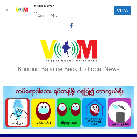
VOM News
✕
VIEW
FREE
In Google Play
Skip
to
content
Bringing Balance Back To Local News