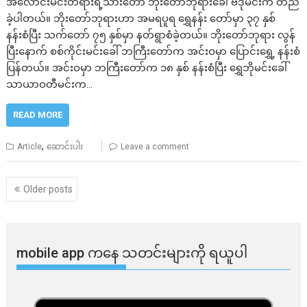
အလောင်းမင်းတရားရဲ့သားတော် ဘိုးတော်ဘုရားခေါ် ဗဒုံမင်းက တည်
ခဲ့ပါတယ်။ ဘိုးတော်ဘုရားဟာ အမရပူရ ရွှေနန်း တော်မှာ ၃၇ နှစ်
နန်းစံပြီး သက်တော် ၇၅ နှစ်မှာ နတ်ရွာစံခဲ့တယ်။ ဘိုးတော်ဘုရား လွန်
ပြီးနောက် စစ်ကိုင်းမင်းခေါ် ဘကြီးတော်က အင်းဝမှာ ပြောင်းရွှေ့ နန်းစံ
ပြန်တယ်။ အင်းဝမှာ ဘကြီးတော်က ၁၈ နှစ် နန်းစံပြီး ရွှေဘိုမင်းခေါ်
သာယာဝတီမင်းက…
READ MORE
,
Article
ဆောင်းပါး
Leave a comment
Posts
Older posts
navigation
mobile app ​​ကနေ ​​သတင်းများကို ရယူပါ