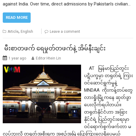
against India. Over time, direct admissions by Pakistan’s civilian…
READ MORE
,
Article
English
Leave a comment
မီးစာတဖက် ရေမှုတ်တဖက်နဲ့ အိမ်နီးချင်း
1 year ago
Editor Htein Lin
AT မြန်မာပြည်တွင်း
ပဋိပက္ခမှာ တရုတ်ရဲ့ ကြား
ဝင်ဆောင်ရွက်မှုနဲ့
MNDAA ကိုးကန့်တပ်တွေ
လားရှိုးမြို့ကနေ ဆုတ်ခွာ
ပေးလိုက်ရပါတယ်။
တရုတ်နိုင်ငံဟာ အခြား
နိုင်ငံရဲ့ ပြည်တွင်းရေးမှာ
ဝင်ရောက်စွက်ဖက်တာ မ
လုပ်ဘူးလို့ တရုတ်အစိုးရက အစဉ်အမြဲ ပြောကြားလေ့ရှိပေမယ့်