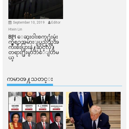
September 10, 2019
Editor
Htein Lin
BPI ​ေဆးဝါးစက္​႐ုံးမွဴး
ကိစၥအမ်ားျပည္​သူအ
က်ိဳးစီးပြားနဲ႔ဆိုင္​လို႔
တရား႐ုံးမွာဘဲေျပာမ
ယ္​
ကမာၻ႔သတင္း