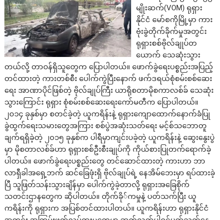
မျိုးဆက်(VOM) ရုရှား
နိုင်ငံ မော်စကိုမြို့မှာ ကား
ဗုံးခွဲတိုက်ခိုက်မှုအတွင်း
ရုရှားစစ်ဗိုလ်ချုပ်တ
ယောက် သေဆုံးသွား
တယ်လို့ တာဝန်ရှိသူတွေက ပြောပါတယ်။ ဖောက်ခွဲရေးပစ္စည်းအပြည့်
တင်ထားတဲ့ ကားတစ်စီး ပေါက်ကွဲပြီးနောက် ဖက်ဒရယ်စုံစမ်းစစ်ဆေး
ရေး အာဏာပိုင်ဖြစ်တဲ့ ဗိုလ်ချုပ်ကြီး ယာရိုစတာမိုစကာလစ်ခ် သေဆုံး
သွားကြောင်း ရုရှား စုံစမ်းစစ်ဆေးရေးကော်မတီက ပြောပါတယ်။
၂၀၁၄ ခုနှစ်မှာ စတင်ခဲ့တဲ့ ယူကရိန်းနဲ့ ရုရှားကျောထောက်နောက်ခံပြု
ခွဲထွက်ရေးသမားတွေအကြား စစ်ပွဲအဆုံးသတ်ရေး မင့်စ်သဘောတူ
ချက်ရရှိခဲ့တဲ့ ၂၀၁၅ ခုနှစ်က ပါရီမှာကျင်းပခဲ့တဲ့ ယူကရိန်းနဲ့ ဆွေးနွေးပွဲ
မှာ မိုစတာလစ်ခ်ဟာ ရုရှားစစ်ဦးစီးချုပ်ကို ကိုယ်စားပြုတက်ရောက်ခဲ့
ပါတယ်။ ဖောက်ခွဲရေးပစ္စည်းတွေ တင်ဆောင်ထားတဲ့ ကားဟာ ဘာ
လာရှီခါအရှေ့ဘက် ဆင်ခြေဖုံးရှိ ဗိုလ်ချုပ်ရဲ့ နေအိမ်ဘေးမှာ ရပ်ထားခဲ့
ပြီ သူဖြတ်သန်းသွားချိန်မှာ ပေါက်ကွဲခဲ့တာလို့ ရုရှားအခြေစိုက်
သတင်းဌာနတွေက ဆိုပါတယ်။ တိုက်ခို်ကမှုနဲ့ ပတ်သက်ပြီး ယူ
ကရိန်းကို ရုရှားက အပြစ်တင်ထားပါတယ်။ ယူကရိန်းဟာ ရုရှားနိုင်ငံ