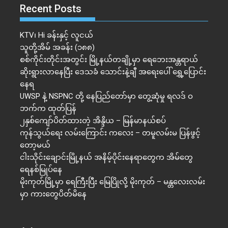
Recent Posts
KTV၊ Hi ခန်းနှင့် လူငယ်
သူတို့အိမ် အခန်း (၁၈၈)
စစ်ကိုင်းတိုင်းအတွင်း မြို့နယ်တချို့မှာ ရေဘေးအန္တရာယ်
ဆိုးရွားလာနေပြီး ဒေသခံ သောင်းနဲ့ချီ အရေးပေါ် ရွှေ့ပြောင်း
နေရ
UWSP နဲ့ NSPNC တို့ နေပြည်တော်မှာ တွေ့ဆုံမှု ရလဒ် ဝ
ဘက်က ထုတ်ပြန်
၂နှစ်​ကျော်ပိတ်ထားတဲ့ အိန္ဒိယ – မြန်မာနယ်စပ်
ကုန်သွယ်ရေး လမ်းကြောင်း ကလေး – တမူလမ်းမ ပြန်ဖွင့်
တော့မယ်
ငါးသိုင်းချောင်းမြို့နယ် အနိမ့်ပိုင်းနေရာတွေက အိမ်​တွေ
ရေနစ်မြုပ်နေ
မိုးကုတ်မြို့မှာ ရေကြီးပြီး မြေပြိုလို့ မိုးကုတ် – မန္တလေးလမ်း
မှာ ကားတွေပိတ်မိနေ