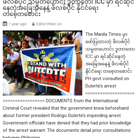
ဖိလစ်ပိုင် သမ္မတဟောင်း ဒူတာတေး ICC မှာ ရင်ဆိုင်
နေတဲ့အခြေအနေနဲ့ ဖိလစ်ပိုင် နိုင်ငံရေး
တစေ့တစောင်း
1 year ago
Editor Htein Lin
The Manila Times မှာ
ဖော်ပြထားတဲ့ ဖိလစ်ပိုင်
သမ္မတဟောင်း ဒူတာတေး
ICC မှာ ရင်ဆိုင်နေတဲ့
အခြေအနေနဲ့ ဖိလစ်ပိုင်
နိုင်ငံရေး တစေ့တစောင်း
PH govt consulted on
Duterte’s arrest
====================
================= DOCUMENTS from the International
Criminal Court revealed that the government knew beforehand
about former president Rodrigo Duterte’s impending arrest.
Government officials have denied that they had prior knowledge
of the arrest warrant. The documents detail prior consultations
between Philippine…