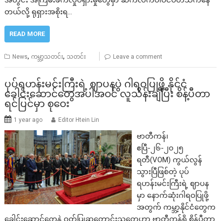
အတွင်း အကြမ်းဖက်လှုပ်ရှားမှုတွေမှာ ဆက်လက်ပါဝင်ပတ်သက်နေ
တယ်လို့ ရုရှားအစိုးရ…
READ MORE
,
,
News
ကမ္ဘာ့သတင်း
သတင်း
Leave a comment
ပုပ်ရဟန်းမင်းကြီးရဲ့ ဈာပနပွဲ ဂါရဝပြုဖို့ နိုင်ငံ
ခေါင်းဆောင်တွေအပါအဝင် လူသိန်းချီပြီး စိန့်ပီတာ
ရင်ပြင်မှာ စုဝေး
1 year ago
Editor Htein Lin
ဗာတီကန်၊
ဧပြီ-၂၆-၂၀၂၅
ရတီ(VOM) ကွယ်လွန်
သွားပြီဖြစ်တဲ့ ပုပ်
ရဟန်းမင်းကြီးရဲ့ ဈာပန
မှာ နောက်ဆုံးဂါရဝပြုဖို့
အတွက် ကမ္ဘာ့နိုင်ငံတွေက
ခေါင်းဆောင်တွေနဲ့ ဝတ်ပြုဆုတောင်းသူတွေဟာ ဗာတီကန်ရှိ စိန့်ပီတာ