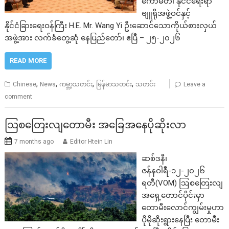
ကော်မတီ၊ နိုင်ငံရေးရာ
ဗျူရိုအဖွဲ့ဝင်နှင့်
နိုင်ငံခြားရေးဝန်ကြီး H.E. Mr. Wang Yi ဦးဆောင်သောကိုယ်စားလှယ်
အဖွဲ့အား လက်ခံတွေ့ဆုံ နေပြည်တော်၊ ဧပြီ – ၂၅-၂၀၂၆
READ MORE
,
,
,
,
Chinese
News
ကမ္ဘာ့သတင်း
မြန်မာသတင်း
သတင်း
Leave a
comment
ဩစတြေးလျတောမီး အခြေအနေပိုဆိုးလာ
7 months ago
Editor Htein Lin
ဆစ်ဒနီ၊
ဇန်နဝါရီ-၁၂-၂၀၂၆
ရတီ(VOM) ဩစတြေးလျ
အရှေ့တောင်ပိုင်းမှာ
တောမီးလောင်ကျွမ်းမှုဟာ
ပိုမိုဆိုးရွားနေပြီး တောမီး