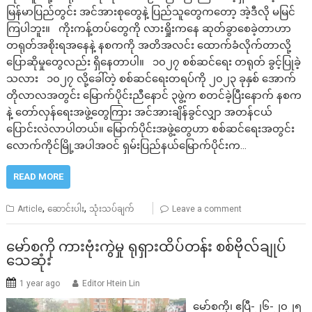
မြန်မာပြည်တွင်း အင်အားစုတွေနဲ့ ပြည်သူတွေကတော့ အဲ့ဒီလို မမြင်
ကြပါဘူး။ ကိုးကန့်တပ်တွေကို လားရှိုးကနေ ဆုတ်ခွာစေခဲ့တာဟာ
တရုတ်အစိုးရအနေနဲ့ နစကကို အတိအလင်း ထောက်ခံလိုက်တာလို့
ပြောဆိုမှုတွေလည်း ရှိနေတာပါ။ ၁၀၂၇ စစ်ဆင်ရေး တရုတ် ခွင့်ပြုခဲ့
သလား ၁၀၂၇ လို့ခေါ်တဲ့ စစ်ဆင်ရေးတရပ်ကို ၂၀၂၃ ခုနှစ် အောက်
တိုလာလအတွင်း မြောက်ပိုင်းညီနောင် ၃ဖွဲ့က စတင်ခဲ့ပြီးနောက် နစက
နဲ့ တော်လှန်ရေးအဖွဲ့တွေကြား အင်အားချိန်ခွင်လျှာ အတန်ငယ်
ပြောင်းလဲလာပါတယ်။ မြောက်ပိုင်းအဖွဲ့တွေဟာ စစ်ဆင်ရေးအတွင်း
လောက်ကိုင်မြို့အပါအဝင် ရှမ်းပြည်နယ်မြောက်ပိုင်းက…
READ MORE
,
,
Article
ဆောင်းပါး
သုံးသပ်ချက်
Leave a comment
မော်စကို ကားဗုံးကွဲမှု ရုရှားထိပ်တန်း စစ်ဗိုလ်ချုပ်
သေဆုံး
1 year ago
Editor Htein Lin
မော်စကို၊ ဧပြီ-၂၆-၂၀၂၅