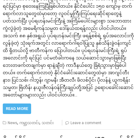
ရင်ပြင်မှာ စုဝေးနေကြပြီဖြစ်ပါတယ်။ နိုင်ငံပေါင်း ၁၅၀ ကျော်မှ တက်
ရောက်လာသူတွေထဲမှာတော့ လူဝင်မှုကြီးကြပ်ရေးဆိုင်ရာတွေနဲ့
ပတ်သက်ပြီး ပုပ်ရဟန်းမင်းကြီးနဲ့ အကြိမ်ပေါင်းများစွာ သဘောထား
ကွဲလွဲခဲ့တဲ့ အမေရိကန်သမ္မတ ဒေါ်နယ်ထရန့်လည်း ပါဝင်ပါတယ်။
အသက် ၈၈ နှစ်အရွယ် ပုပ်ရဟန်းမင်းကြီး ဖရန့်စစ်ရဲ့ ရုပ်အလောင်းကို
လွန်ခဲ့တဲ့ သုံးရက်အတွင်း လာရောက်ဂါရဝါပြုသူ နှစ်သိန်းခွဲဝန်းကျင်
ထိ ရှိတယ်လို့ ဗာတီကန်က ပြောပါတယ်။ ပုပ်ရဟန်းမင်းကြီးရဲ့ ရုပ်
အလောင်းကို ရင်ပြင် ပင်မတံခါးကနေ သယ်ဆောင်သွားမှာဖြစ်ပြီး
ဘေးတဖက်တချက်မှာ ရာနဲ့ချီတဲ့ ကာဒီနယ်တွေ ခြံရံသွားမှာဖြစ်ပါ
တယ်။ တက်ရောက်လာတဲ့ နိုင်ငံခေါင်းဆောင်တွေထဲမှာ အာဂျင်တီး
နား၊ ပြင်သစ်၊ ဂါဘွန်၊ ဂျာမနီ၊ အီတလီ၊ ဖိလစ်ပိုင်၊ ပိုလန်နဲ့ ယူကရိန်း
သမ္မတ၊ ဗြိတိန်၊ နယူးဇီလန်ဝန်ကြီးချုပ်တို့အပြင် ဥရောပခေါင်းဆောင်
အတော်များများလည်း ပါဝင်ပါတယ်။…
READ MORE
,
,
News
ကမ္ဘာ့သတင်း
သတင်း
Leave a comment