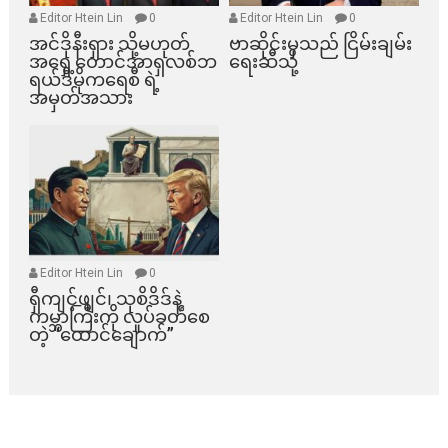
Editor Htein Lin
0
Editor Htein Lin
0
အင်ဒိုနီးရှား သို့မဟုတ်
ဗာဆိုင်းမှသည် ငြိမ်းချမ်း
အရှေ့တောင်အာရှလစ်ဘ
ရေးဆီသို့
ရယ်ဒီမိုကရေစီ ရဲ့
အမှတ်အသား
Editor Htein Lin
0
ရှီကျင့်ဖျင်၊ သုစိဒိဒ်နဲ့
ကမ္ဘာကြီးကို လှုပ်ခတ်စေ
တဲ့ “ထောင်ချောက်”