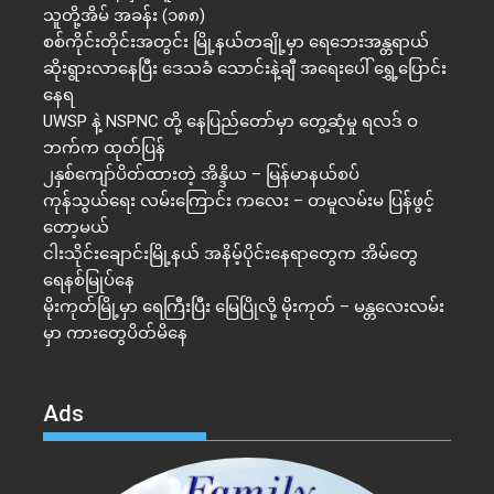
သူတို့အိမ် အခန်း (၁၈၈)
စစ်ကိုင်းတိုင်းအတွင်း မြို့နယ်တချို့မှာ ရေဘေးအန္တရာယ်
ဆိုးရွားလာနေပြီး ဒေသခံ သောင်းနဲ့ချီ အရေးပေါ် ရွှေ့ပြောင်း
နေရ
UWSP နဲ့ NSPNC တို့ နေပြည်တော်မှာ တွေ့ဆုံမှု ရလဒ် ဝ
ဘက်က ထုတ်ပြန်
၂နှစ်​ကျော်ပိတ်ထားတဲ့ အိန္ဒိယ – မြန်မာနယ်စပ်
ကုန်သွယ်ရေး လမ်းကြောင်း ကလေး – တမူလမ်းမ ပြန်ဖွင့်
တော့မယ်
ငါးသိုင်းချောင်းမြို့နယ် အနိမ့်ပိုင်းနေရာတွေက အိမ်​တွေ
ရေနစ်မြုပ်နေ
မိုးကုတ်မြို့မှာ ရေကြီးပြီး မြေပြိုလို့ မိုးကုတ် – မန္တလေးလမ်း
မှာ ကားတွေပိတ်မိနေ
Ads