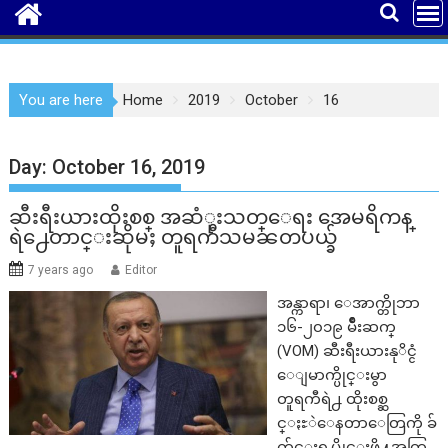
You are here
Home
2019
October
16
Day:
October 16, 2019
ဆီးရီးယားထိုးစစ္ အဆံုးသတ္ေရး အေမရိကန္
ရဲ႕ေတာင္းဆိုမႈ တူရကီသမၼတပယ္ခ်
7 years ago
Editor
အန္ကာရာ၊ ေအာက္တိုဘာ
၁၆-၂၀၁၉ မ်ိဳးဆက္
(VOM) ဆီးရီးယားနုိင္ငံ
ေျမာက္ပိုင္းမွာ
တူရကီရဲ႕ ထိုးစစ္ဆ
င္ႏႊဲေနတာေတြကို ခ်
က္ခ်င္းရပ္ဆိုင္းဖို႔အတြ