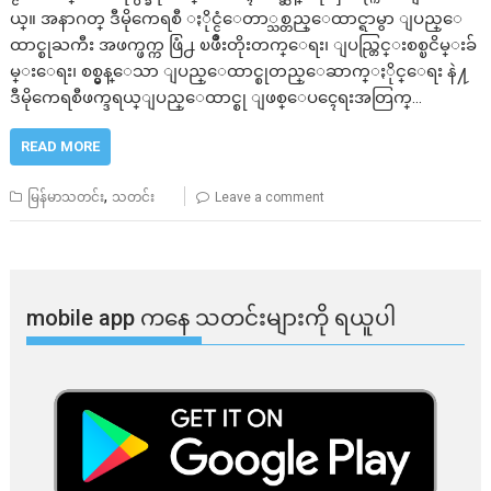
ယ္။ အနာဂတ္ ဒီမိုကေရစီ ႏိုင္ငံေတာ္သစ္တည္ေထာင္ရာမွာ ျပည္ေ
ထာင္စုႀကီး အဖက္ဖက္က ဖြံ႕ ၿဖိဳးတိုးတက္ေရး၊ ျပည္တြင္းစစ္ၿငိမ္းခ်
မ္းေရး၊ စစ္မွန္ေသာ ျပည္ေထာင္စုတည္ေဆာက္ႏိုင္ေရး နဲ႔
ဒီမိုကေရစီဖက္ဒရယ္ျပည္ေထာင္စု ျဖစ္ေပၚေရးအတြက္…
READ MORE
,
မြန်မာသတင်း
သတင်း
Leave a comment
mobile app ​​ကနေ ​​သတင်းများကို ရယူပါ