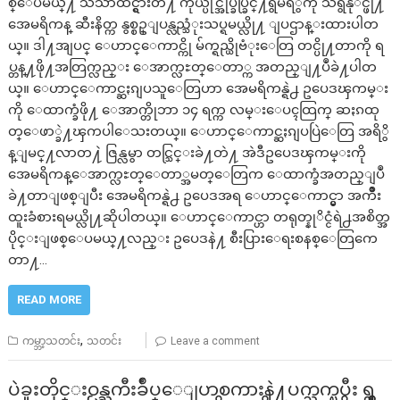
စ္ေပမယ္႔ သိသာထင္ရွားတဲ႔ ကိုယ္ပိုင္အုပ္ခ်ဳပ္ခြင္႔ရွိမရိွကို သိရွိနုိင္ဖို႔
အေမရိကန္ ဆီးနိတ္က နွစ္စဥ္ျပန္လည္သံုးသပ္ရမယ္လို႔ ျပဌာန္းထားပါတ
ယ္။ ဒါ႔အျပင္ ေဟာင္ေကာင္ကို မ်က္ရည္ယိုဗံုးေတြ တင္ပို႔တာကို ရ
ပ္တန္႔ဖို႔အတြက္လည္း ေအာက္လႊတ္ေတာ္က အတည္ျ႔ပဳခဲ႔ပါတ
ယ္။ ေဟာင္ေကာင္ဆႏၵျပသူေတြဟာ အေမရိကန္ရဲ႕ ဥပေဒၾကမ္း
ကို ေထာက္ခံဖို႔ ေအာက္တိုဘာ ၁၄ ရက္က လမ္းေပၚထြက္ ဆႏၵထု
တ္ေဖာ္ခဲ႔ၾကပါေသးတယ္။ ေဟာင္ေကာင္ဆႏၵျပပြဲေတြ အရိွိ
န္ျမင္႔လာတ႔ဲ ဇြန္လမွာ တင္သြင္းခဲ႔တဲ႔ အဲဒီဥပေဒၾကမ္းကို
အေမရိကန္ေအာက္လႊတ္ေတာ္အမတ္ေတြက ေထာက္ခံအတည္ျပဳ
ခဲ႔တာျဖစ္ျပီး အေမရိကန္ရဲ႕ ဥပေဒအရ ေဟာင္ေကာင္မွာ အက်ိဳး
ထူးခံစားရမယ္လို႔ဆိုပါတယ္။ ေဟာင္ေကာင္ဟာ တရုတ္နုိင္ငံရဲ႕အစိတ္အ
ပိုင္းျဖစ္ေပမယ္႔လည္း ဥပေဒနဲ႔ စီးပြားေရးစနစ္ေတြကေ
တာ႔…
READ MORE
,
ကမ္ဘာ့သတင်း
သတင်း
Leave a comment
ပဲခူးတိုင္းဝန္ႀကီးခ်ဳပ္ေျပာစကားနဲ႔ပက္သက္ၿပီး ရွ