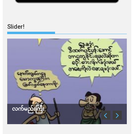
Slider!
လက်မည်းကြီး
သ