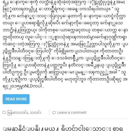
ရဲ႕ ေနာက္ေစ့ကို လက္သီးနဲ႔ထိုးခဲ့တဲ့အတြက္ ႏိုင္လြတ္လုံပုဒ္မနဲ႔အမႈ
ဖြင့္ခံထားရတယ္လို႔ ေတာင္ညိဳရဲကင္းစခန္းကသိရပါတယ္။ “ သူ
တို႔က က်ေနာ္ရွင္းလင္းပြဲလုပ္ေနတာကို ေနာက္ေယာင္ခံလိုက္လာ
တယ္၊ ေျပာစရာရွိလို႔ဆိုၿပီး က်ေနာ့ကိုေခၚေတာ့ က်ေနာ္ကသေ
ဘာ႐ိုးနဲ႔ထြက္တယ္၊ ဒါကိုတစ္ေယာက္ကေခၚတယ္ တစ္ေယာက္က ေနာ
က္ကထိုးတယ္ လူေပါင္း ႏွစ္ရာ၊သုံးရာၾကားထဲမွာ၊က်ေနာ့ဂုဏ္သိကၡာ
က်ဆင္းတဲ့အတြက္ ႏိုင္လြတ္လုံ၁၀နဲ႔ အမႈဖြင့္လိုက္တာပါသူတို႔က ျပ
ည္ခိုင္ၿဖိဳးပါတီဝင္ေတြပါလို” ကိုခ်စ္ကိုကေျပာပါတယ္။ ကိုတာတာဦး
နဲ႔ဦးသန္းထြန္းတို႔ကို ေဒသခံတစ္ခ်ိဳ႕က ျပည္ခိုင္ၿဖိဳးပါတီဝင္ေ
တြလို႔ ေျပာဆိုတာနဲ႔ပတ္သက္ၿပီး နတၱလင္းၿမိဳ႕နယ္ ျပည္ခိုင္ၿဖိဳး
ပါတီဥကၠဌ ဦးျမတ္စိုးကို ဆက္သြယ္ေမးျမန္္းၾကည့္တဲ့အခါ “ သူ
တို႔ႏွစ္ဦးက ျပည္ခိုင္ၿဖိဳးပါတီဝင္ မဟုတ္ပါဘူး၊ ကိုတာတာဦးဆိုရင္ အ
ရင္၂၀၁၅မွာNLDကပါ…
READ MORE
,
မြန်မာသတင်း
သတင်း
Leave a comment
ျမန္မာနိုင္ငံျပန္ပို႔မယ္႔ ရိုဟင္ဂ်ာငါးေသာင္း စာရ