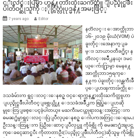
င္းလင္းပြဲမွာ ဟန္႔တားထိုးႀကိတ္သူ ျပည္ခိုင္ၿဖိဳး
ပါတီဝင္ဆိုသူကို ႏိုင္လြတ္လုံပုဒ္မနဲ႔အမႈဖြင့္
7 years ago
Editor
နတၱလင္း ေအာက္တိုဘာ
၁၆-၂၀၁၉ မိုးယံ(VOM) ပဲ
ခူးတိုင္းအေနာက္ျခ
မ္း၊ သာယာဝတီခ႐ိုင္၊ န
တၱလင္းၿမိဳ႕နယ္၊ ဒမင
ယ္ေက်း႐ြာမွာ မေန႔ေ
အာက္တိုဘာ၁၅ရက္ေ
န႔က ပဲခူးတိုင္းဝန္ႀကီးခ်ဳ
ပ္ေျပာၾကားခ်က္ကို ေ
ဒသခံမ်ားက ရွင္းလင္းေနစဥ္ ဝင္ေရာက္ဟန႔္တားထိုးႀကိတ္သူဟာ
ျပည္ခိုင္ၿဖိဳးပါတီဝင္ျဖစ္တယ္လို႔ ေဒသခံအခ်ိဳ႕က စြပ္စြဲေျပာဆို
မွုေတြျဖစ္ေပၚခဲ့ပါတယ္။ မႀကီးမငယ္ဘုရားဝန္းအတြင္းက
ဓမၼ႐ုံမွာရွင္းလင္းပြဲျပဳလုပ္ေနစဥ္ ေဂါပကအတြင္းေရးမႉး
ဦးသန္းထြန္းက ပြဲဦးေဆာင္ျပဳလုပ္သူ ကိုခ်စ္ကို ကို ဓမၼာ႐ုံအျပင္ဘ
က္ေခၚေဆာင္ၿပီး ကိုတာတာဦး(ျပည္ခိုင္ျဖိဳးပါတီဝင္)ဆိုသူမွ ကိုခ်စ္ကို