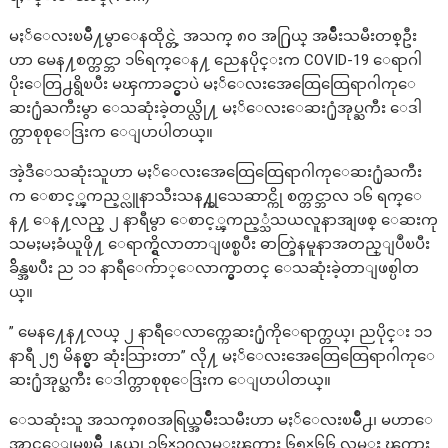
မႏၲေလးၿမိဳ႔မွာေနထိုင္တဲ့ အသက္ ၈၀ အ႐ြယ္ အမ်ိဳးသမီးတစ္ဦး
ဟာ မေန႔စက္တင္ဘာ ၁၆ရက္ေန႔ ညေနပိုင္းက COVID-19 ေရာဂါ
ပိုးေတြ႕ရွိၿပီး မၾကာခင္မွာပဲ မႏၲေလးအေထြေထြေရာဂါကုေ
ဆး႐ုံႀကီးမွာ ေသဆုံးခဲ့တယ္လို႔ မႏၲေလးေဆး႐ုံအုပ္ႀကီး ေဒါ
က္တာစုစုေဒြးက ေျပာပါတယ္။
အဲ့ဒီေသဆုံးသူဟာ မႏၲေလးအေထြေထြေရာဂါကုေဆး႐ုံႀကီး
က ေစာင့္ၾကည့္လူနာသီးသန႔္ကုသေဆာင္ကို စက္တင္ဘာလ ၁၆ ရက္ေ
န႔ ေန႔လည္ ၂ နာရီမွာ ေစာင့္ၾကည့္သံသယလူနာအျဖစ္ ေဆးကု
သမႈမႈခံယူဖို႔ ေရာက္ရွိလာတာျဖစ္ၿပီး ဓာတ္ခြဲနမူနာအတည္ျပဳၿပီး
ခ်ိန္အၿပီး ည ၁၁ နာရီေက်ာ္ေလာက္မွာတင္ ေသဆုံးခဲ့တာျဖစ္ပါတ
ယ္။
” မေန႔ေန႔လယ္ ၂ နာရီေလာက္ကေဆး႐ုံကိုေရာက္တယ္၊ ညပိုင္း ၁၁
နာရီ ၂၅ မိနစ္မွာ ဆုံးသြားတာ” လို႔ မႏၲေလးအေထြေထြေရာဂါကုေ
ဆး႐ုံအုပ္ႀကီး ေဒါက္တာစုစုေဒြးက ေျပာပါတယ္။
ေသဆုံးသူ အသက္၈၀အရြယ္အမ်ိဳးသမီးဟာ မႏၲေလးၿမိဳ႕၊ မဟာေ
အာင္ေျမၿမိဳ႕နယ္၊ ၃၆×၃၇လမ္းၾကား ၆၅×၆၆ လမ္း ၾကား