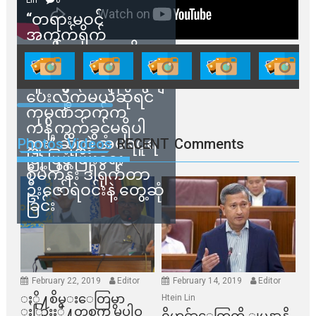
“တရားမဝင်
အကွက်ရိုက်
ရောင်းချမှုတွေကို
သက်ဆိုင်ရာတာဝန်ရှိ
သူတွေက ဂရန်တွေချ
ပေးလိုက်မယ်ဆိုရင်
ကုမ္ပဏီဘက်က
ကန့်ကွက်ခွင့်မရှိပါ
ဘူး” ဆိုတဲ့ အမရပူရ
Photos Videos
RECENT
Comments
မြို့ပြဖွံ့ဖြိုးရေး
စီမံကိန်း ဒါရိုက်တာ
ဦးဇော်ရဲဝင်းနဲ့ တွေ့ဆုံ
ခြင်း
February 22, 2019
Editor
February 14, 2019
Editor
ႏို႔စိမ္းေတြမွာ
Htein Lin
ႏြားႏို႔တစက္မွ မပါဝ
ရိုဟင္ဂ်ာေတြကို ျမန္မာနို