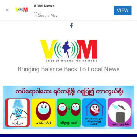
VOM News
✕
VIEW
FREE
In Google Play
Skip
to
content
Bringing Balance Back To Local News