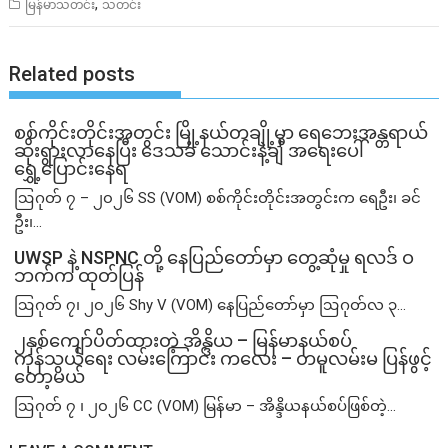
,
မြန်မာသတင်း
သတင်း
Related posts
စစ်ကိုင်းတိုင်းအတွင်း မြို့နယ်တချို့မှာ ရေဘေးအန္တရာယ်
ဆိုးရွားလာနေပြီး ဒေသခံ သောင်းနဲ့ချီ အရေးပေါ်
ရွှေ့ပြောင်းနေရ
ဩဂုတ် ၇ – ၂၀၂၆ SS (VOM) စစ်ကိုင်းတိုင်းအတွင်းက ရေဦး၊ ခင်
ဦး၊...
UWSP နဲ့ NSPNC တို့ နေပြည်တော်မှာ တွေ့ဆုံမှု ရလဒ် ဝ
ဘက်က ထုတ်ပြန်
ဩဂုတ် ၇၊ ၂၀၂၆ Shy V (VOM) နေပြည်တော်မှာ ဩဂုတ်လ ၃...
၂နှစ်​ကျော်ပိတ်ထားတဲ့ အိန္ဒိယ – မြန်မာနယ်စပ်
ကုန်သွယ်ရေး လမ်းကြောင်း ကလေး – တမူလမ်းမ ပြန်ဖွင့်
တော့မယ်
ဩဂုတ် ၇ ၊ ၂၀၂၆ CC (VOM) မြန်မာ – အိန္ဒိယနယ်စပ်ဖြစ်တဲ့...