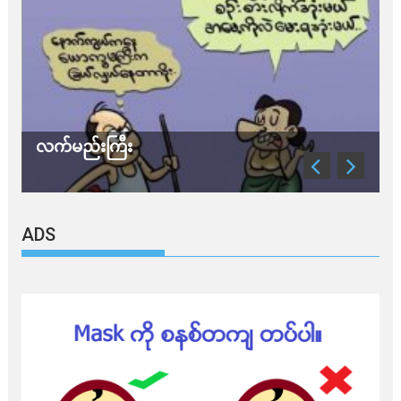
လက်မည်းကြီး
သ
ADS