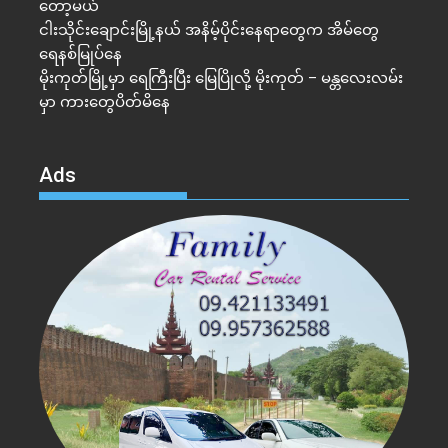
တော့မယ်
ငါးသိုင်းချောင်းမြို့နယ် အနိမ့်ပိုင်းနေရာတွေက အိမ်​တွေ
ရေနစ်မြုပ်နေ
မိုးကုတ်မြို့မှာ ရေကြီးပြီး မြေပြိုလို့ မိုးကုတ် – မန္တလေးလမ်း
မှာ ကားတွေပိတ်မိနေ
Ads