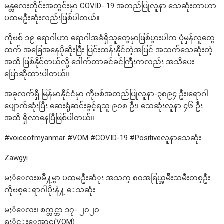
မန္တလေးတိုင်းအတွင်းမှာ COVID- 19 အတည်ပြုလူနာ သေဆုံးတာဟာ
ပထမဦးဆုံးလည်းဖြစ်ပါတယ်။
ကိုဗစ် ၁၉ ရောဂါဟာ ရောဂါအခံရှိသူတွေမှာဖြစ်ပွားပါက ပုံမှန်လူတွေ
ထက် အခြေအနေပိုဆိုးပြီး ပြင်းထန်းနိုင်တဲ့အပြင် အသက်သေဆုံးတဲ့
အထိ ဖြစ်နိုင်တယ်လို့ ဒေါက်တာခင်ခင်ကြီးကလည်း အသိပေး
ပြောဆိုထားပါတယ်။
အခုလက်ရှိ မြန်မာနိုင်ငံမှာ ကိုဗစ်အတည်ပြုလူနာ-၃၈၉၄ ဦး၊ရောဂါ
ပျောက်ဆုံးပြီး ဆေးရုံဆင်းခွင့်ရသူ ၉၀၈ ဦး၊ သေဆုံးလူနာ ၄၆ ဦး
အထိ ရှိလာနေပြီဖြစ်ပါတယ်။
#voiceofmyanmar #VOM #COVID-19 #Positiveလူနာသေဆုံး
Zawgyi
မႏၲေလးၿမိဳ႔မွာ ပထမဦးဆံုး အသက္ ၈၀အရြယ္အမ်ိဳးသမီးတစ္ဦး
ကိုဗစ္ေရာဂါပိုးနဲ႔ ေသဆုံး
မႏၲေလး၊ စက္တင္ဘာ ၁၇- ၂၀၂၀
ရႈိင္းေအာင္(VOM)