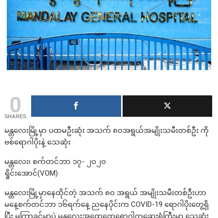
0
SHARES
မန္တလေးမြို့မှာ ပထမဦးဆုံး အသက် ၈၀အရွယ်အမျိုးသမီးတစ်ဦး ကို
ဗစ်ရောဂါပိုးနဲ့ သေဆုံး
မန္တလေး၊ စက်တင်ဘာ ၁၇- ၂၀၂၀
ရှိုင်းအောင်(VOM)
မန္တလေးမြို့မှာနေထိုင်တဲ့ အသက် ၈၀ အရွယ် အမျိုးသမီးတစ်ဦးဟာ
မနေ့စက်တင်ဘာ ၁၆ရက်နေ့ ညနေပိုင်းက COVID-19 ရောဂါပိုးတွေ့ရှိ
ပြီး မကြာခင်မှာပဲ မန္တလေးအထွေထွေရောဂါကုဆေးရုံကြီးမှာ သေဆုံး