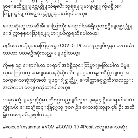
မွာေနထိုင္သူျဖစ္တယ္လို႔သိရၿပီး သူရဲ႔ေျမးျဖစ္သူ ကိုဗစ္ပိုးေ
တြ႕သူနဲ႔ ထိစပ္ခဲ့တယ္လို႔္လည္းသိရပါတယ္။
ေသဆုံးသူဟာ ဆီးခ်ိဳ၊ ေသြးတိုး ေရာဂါအခံရွိသူတစ္ဦးျဖစ္တယ္လို႔
ေဒါက္တာစုစုေဒြးရဲ႕ေျပာျပခ်က္အရသိရပါတယ္။
မႏၲေလးတိုင္းအတြင္းမွာ COVID- 19 အတည္ျပဳလူနာ ​ေသဆုံး
တာဟာ ပထမဦးဆုံးလည္းျဖစ္ပါတယ္။
ကိုဗစ္ ၁၉ ေရာဂါဟာ ေရာဂါအခံရွိသူေတြမွာျဖစ္ပြားပါက ပုံမွန္
လူေတြထက္ အေျခအေနပိုဆိုးၿပီး ျပင္းထန္းႏိုင္တဲ့အျပင္ အ
သက္ေသဆုံးတဲ့အထိ ျဖစ္ႏိုင္တယ္လို႔ ေဒါက္တာခင္ခင္ႀကီးကလည္း
အသိေပး ေျပာဆိုထားပါတယ္။
အခုလက္ရွိ ျမန္မာႏိုင္ငံမွာ ကိုဗစ္အတည္ျပဳလူနာ-၃၈၉၄ ဦး၊ေရာဂါေပ်ာ
က္ဆုံးၿပီး ေဆး႐ုံဆင္းခြင့္ရသူ ၉၀၈ ဦး၊ ေသဆုံးလူနာ ၄၆ ဦး အထိ
ရွိလာေနၿပီျဖစ္ပါတယ္။
#voiceofmyanmar #VOM #COVID-19 #Positiveလူနာေသဆုံး