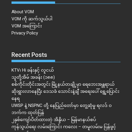
About VOM
VOM ကို ဆက်သွယ်ပါ
VOM အကြောင်း
Privacy Policy
Recent Posts
KTV၊ Hi ခန်းနှင့် လူငယ်
သူတို့အိမ် အခန်း (၁၈၈)
စစ်ကိုင်းတိုင်းအတွင်း မြို့နယ်တချို့မှာ ရေဘေးအန္တရာယ်
ဆိုးရွားလာနေပြီး ဒေသခံ သောင်းနဲ့ချီ အရေးပေါ် ရွှေ့ပြောင်း
နေရ
UWSP နဲ့ NSPNC တို့ နေပြည်တော်မှာ တွေ့ဆုံမှု ရလဒ် ဝ
ဘက်က ထုတ်ပြန်
၂နှစ်​ကျော်ပိတ်ထားတဲ့ အိန္ဒိယ – မြန်မာနယ်စပ်
ကုန်သွယ်ရေး လမ်းကြောင်း ကလေး – တမူလမ်းမ ပြန်ဖွင့်