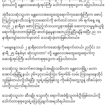
ခဲ့တယ်လို့ မန္တလေးဆေးရုံအုပ်ကြီး ဒေါက်တာစုစုဒွေးက ပြောပါတယ်။
အဲ့ဒီသေဆုံးသူဟာ မန္တလေးအထွေထွေရောဂါကုဆေးရုံကြီးက စောင့်
ကြည့်လူနာသီးသန့်ကုသဆောင်ကို စက်တင်ဘာလ ၁၆ ရက်နေ့ နေ့
လည် ၂ နာရီမှာ စောင့်ကြည့်သံသယလူနာအဖြစ် ဆေးကုသမှုမှုခံယူဖို့
ရောက်ရှိလာတာဖြစ်ပြီး ဓာတ်ခွဲနမူနာအတည်ပြုပြီးချိန်အပြီး ည ၁၁
နာရီကျော်လောက်မှာတင် သေဆုံးခဲ့တာဖြစ်ပါတယ်။
” မနေ့နေ့လယ် ၂ နာရီလောက်ကဆေးရုံကိုရောက်တယ်၊ ညပိုင်း ၁၁
နာရီ ၂၅ မိနစ်မှာ ဆုံးသွားတာ” လို့ မန္တလေးအထွေထွေရောဂါကု
ဆေးရုံအုပ်ကြီး ဒေါက်တာစုစုဒွေးက ပြောပါတယ်။
သေဆုံးသူ အသက်၈၀အရွယ်အမျိုးသမီးဟာ မန္တလေးမြို့၊ မဟာ
အောင်မြေမြို့နယ်၊ ၃၆×၃၇လမ်းကြား ၆၅×၆၆ လမ်း ကြားမှာနေထိုင်
သူဖြစ်တယ်လို့သိရပြီး သူရဲ့မြေးဖြစ်သူ ကိုဗစ်ပိုးတွေ့သူနဲ့ ထိစပ်ခဲ့တ
ယ်လို့်လည်းသိရပါတယ်။
သေဆုံးသူဟာ ဆီးချို၊ သွေးတိုး ရောဂါအခံရှိသူတစ်ဦးဖြစ်တယ်လို့
ဒေါက်တာစုစုဒွေးရဲ့ပြောပြချက်အရသိရပါတယ်။