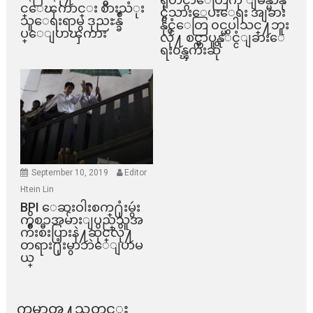
င္ေၾကာင္း စားသံုး
င္ငံသားေပးေရး အျခား
သူေရးရာမွ ဒုညႊန္ခ်ဳ
နိုင္ငံေတြ ၀င္မပါသင္႔ဘူး
ပ္ေျပာၾကား
လို႔ စင္ကာပူနုိင္ငံျခားေ
ရး၀န္ၾကီးဆို
September 10, 2019
Editor
Htein Lin
BPI ​ေဆးဝါးစက္​႐ုံးမွဴး
ကိစၥအမ်ားျပည္​သူအ
က်ိဳးစီးပြားနဲ႔ဆိုင္​လို႔
တရား႐ုံးမွာဘဲေျပာမ
ယ္​
ကမာၻ႔သတင္း