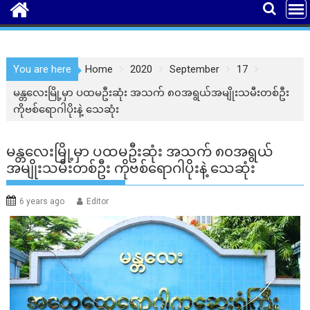
You are here
Home
2020
September
17
မန္တလေးမြို့မှာ ပထမဦးဆုံး အသက် ၈၀အရွယ်အမျိုးသမီးတစ်ဦး
ကိုဗစ်ရောဂါပိုးနဲ့ သေဆုံး
မန္တလေးမြို့မှာ ပထမဦးဆုံး အသက် ၈၀အရွယ်
အမျိုးသမီးတစ်ဦး ကိုဗစ်ရောဂါပိုးနဲ့ သေဆုံး
6 years ago
Editor