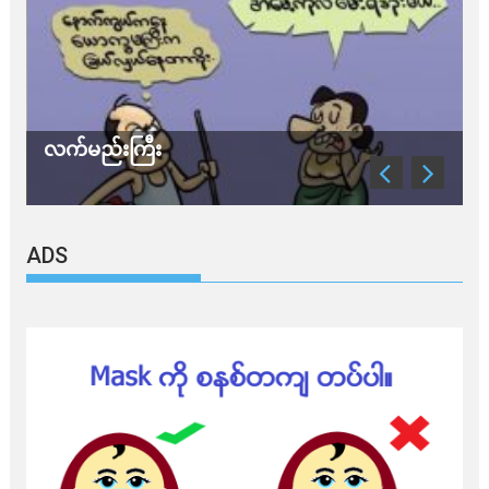
လက်မည်းကြီး
သ
ADS