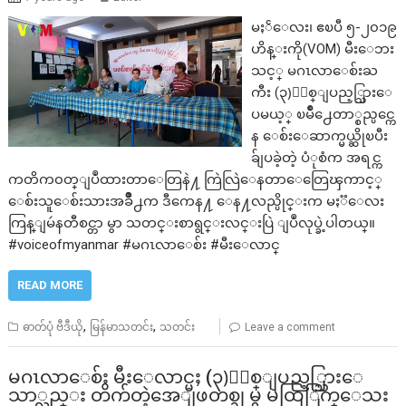
မႏၲေလး၊ ဧၿပီ ၅-၂၀၁၉
ဟိန္းကို(VOM) မီးေဘး
သင့္ မဂၤလာေစ်းႀ
ကီး (၃)ႏွစ္ျပည့္သြားေ
ပမယ့္ ၿမိဳ႕ေတာ္စည္ပင္ကေ
န ေစ်းေဆာက္မယ္ဆိုၿပီး
ခ်ျပခဲ့တဲ့ ပံုစံက အရင္က
ကတိက၀တ္ျပဳထားတာေတြနဲ႔ ကြဲလြဲေနတာေတြေၾကာင့္
ေစ်းသူေစ်းသားအခ်ိဳ႕က ဒီကေန႔ ေန႔လည္ပိုင္းက မႏၱေလး
ကြန္ျမဴနတီစင္တာ မွာ သတင္းစာရွင္းလင္းပြဲ ျပဳလုပ္ခဲ့ပါတယ္။
#voiceofmyanmar #မဂၤလာေစ်း #မီးေလာင္
READ MORE
,
,
ဓာတ်ပုံ ဗီဒီယို
မြန်မာသတင်း
သတင်း
Leave a comment
မဂၤလာေစ်း မီးေလာင္မႈ (၃)ႏွစ္ျပည့္သြားေ
သာ္လည္း တိက်တဲ့အေျဖတစ္ခု မွ မထြြက္ေသး