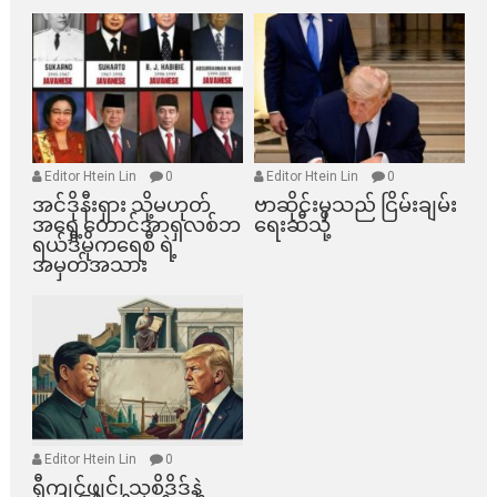
Editor Htein Lin
0
Editor Htein Lin
0
အင်ဒိုနီးရှား သို့မဟုတ်
ဗာဆိုင်းမှသည် ငြိမ်းချမ်း
အရှေ့တောင်အာရှလစ်ဘ
ရေးဆီသို့
ရယ်ဒီမိုကရေစီ ရဲ့
အမှတ်အသား
Editor Htein Lin
0
ရှီကျင့်ဖျင်၊ သုစိဒိဒ်နဲ့