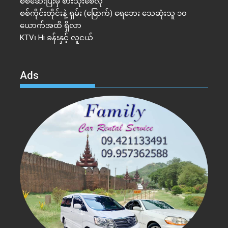
စစ်ဆေးပြီးမှ စားသုံးစေလို
စစ်ကိုင်းတိုင်းနဲ့ ရှမ်း (မြောက်) ရေဘေး သေဆုံးသူ ၁၀
ယောက်အထိ ရှိလာ
KTV၊ Hi ခန်းနှင့် လူငယ်
Ads