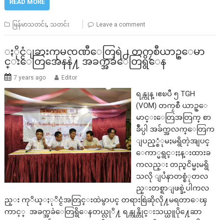
READ MORE
,
မြန်မာသတင်း
သတင်း
Leave a comment
ႏိုင္ငံျခားကုမၸဏီေတြရဲ႕ တကၠစီယာဥ္ေမာ
င္းေတြအေနနဲ႔ အခက္အခဲေတြရွိေန
7 years ago
Editor
ရန္ကုန္ ၊ဧၿပီ ၅ TGH
(VOM) တကၠစီ ယာဥ္ေ
မာင္းေတြအတြက္ စာ
ခ်ဳပ္ပါ အခ်က္အလက္ေတြက
ျပည့္စံုမႈမရွိတဲ့အျပင္
ေကာ္မရွင္ႏႈန္းထားခ
ကလည္း တည္ၿငိမ္မႈမရွိ
သလို ျပႆနာတစ္စံုတလ
ည္းတစ္ရာျဖစ္ခဲ့ပါကလ
ည္း ကုိယ္ႏုိင္ငံအတြင္းထဲမွာပင္ တရားစြဲဆိုလို႔မရတာေၾ
ကာင့္ အခက္အခဲေတြရွိေနတယ္လုိ႔ ရန္ကုန္တိုင္းသယ္ယူပို႔ေဆာ