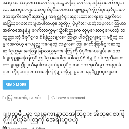
အာင္ ေက်ာင္းသားေက်ာင္းသူေတြ ေက်ာင္းသြားေက်ာင္း
လာအဆင္ေျပေအာင္ ပံပုိးေပးတာ ျဖစ္တယ္”လို႔ပဲခူးတုိင္းေ
ဒသၾကီးအစုိးရအဖြဲ႕ ကရင္တုိင္းရင္းသားေရးရာ ၀န္ၾကီးေ
နာ္ပြယ္ေစးကေျပာပါတယ္။ သူတို႔ ​ပံ့ပုိးေပးတဲ့လမ္း​​ေတြဟာ
အဓိကအေနနဲ႔ ေက်းလက္လမ္းဦးစီးဌာနက လုပ္ေဆာင္ေပးတဲ့ သ
တ္မွတ္ထားတဲ့ ဒီဇုိင္း၊ စံခ်ိန္စံညႊန္းေတြမွာ ပါ၀င္နိုင္ျခင္း ​​မရွိတဲ့ လ
မ္းအက်ယ္ ေပနည္းေနတဲ့ လမ္းေတြ၊ ေက်းရြာခ်င္းဆက္
ဆုိင္ကယ္လမ္းေတြ၊ ရြာလယ္လမ္းေတြ ကို ပံ့ပုိးေပးျပီး ေဒသ
ခံျပည္သူေတြကုိယ္တုိင္ ပူေပါင္းပါ၀င္တဲ့ပုံစံ နဲ႔ ပံ့ပုိးကူညီေပး
တာျဖစ္တယ္လို ့သိရပါတယ္​။ ပဲခူးတုိင္းေဒသၾကီးမွာ ကရင္၊ ခ်
င္း၊ တိုင္းရင္းသားေတြ နဲ႔ ပအို႔၊ ရွမ္း၊ ရခုိင္အျပင္​​တျခား…
READ MORE
,
မြန်မာသတင်း
သတင်း
Leave a comment
ျပည္ၿမိဳ႕မွာ သၾကၤန္ကာလအတြင္း အိတ္ေဇာဖြ
င့္ဆိုင္ကယ္ေတြကို အေရးယူမယ္
7 years ago
Editor