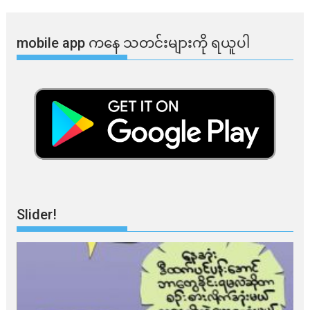
mobile app ​​ကနေ ​​သတင်းများကို ရယူပါ
Slider!