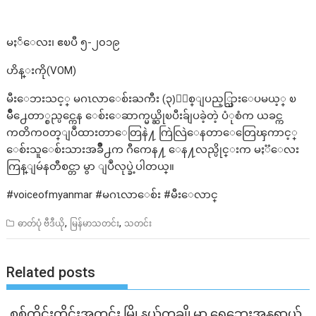
မႏၲေလး၊ ဧၿပီ ၅-၂၀၁၉
ဟိန္းကို(VOM)
မီးေဘးသင့္ မဂၤလာေစ်းႀကီး (၃)ႏွစ္ျပည့္သြားေပမယ့္ ၿ
မိဳ႕ေတာ္စည္ပင္ကေန ေစ်းေဆာက္မယ္ဆိုၿပီးခ်ျပခဲ့တဲ့ ပံုစံက ယခင္က
ကတိက၀တ္ျပဳထားတာေတြနဲ႔ ကြဲလြဲေနတာေတြေၾကာင့္
ေစ်းသူေစ်းသားအခ်ိဳ႕က ဂီကေန႔ ေန႔လည္ပိုင္းက မႏၱေလး
ကြန္ျမဴနတီစင္တာ မွာ ျပဳလုပ္ခဲ့ပါတယ္။
#voiceofmyanmar #မဂၤလာေစ်း #မီးေလာင္
,
,
ဓာတ်ပုံ ဗီဒီယို
မြန်မာသတင်း
သတင်း
Related posts
စစ်ကိုင်းတိုင်းအတွင်း မြို့နယ်တချို့မှာ ရေဘေးအန္တရာယ်