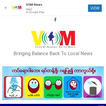
VOM News
✕
VIEW
FREE
In Google Play
Skip
to
content
Bringing Balance Back To Local News