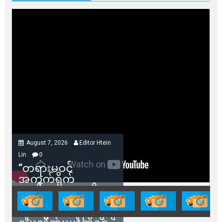
August 7, 2026
Editor Htein
Lin
0
“တရားမဝင်
အကွက်ရိုက်
ရောင်းချမှုတွေကို
သက်ဆိုင်ရာတာဝန်ရှိ
သူတွေက ဂရန်တွေချ