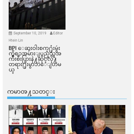
September 10, 2019
Editor
Htein Lin
BPI ​ေဆးဝါးစက္​႐ုံးမွဴး
ကိစၥအမ်ားျပည္​သူအ
က်ိဳးစီးပြားနဲ႔ဆိုင္​လို႔
တရား႐ုံးမွာဘဲေျပာမ
ယ္​
ကမာၻ႔သတင္း