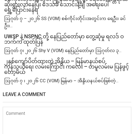
ဆိုးရွားလာနေပြီး ဒေသခံ သောင်းနဲ့ချီ အရေးပေါ်
ရွှေ့ပြောင်းနေရ
ဩဂုတ် ၇ – ၂၀၂၆ SS (VOM) စစ်ကိုင်းတိုင်းအတွင်းက ရေဦး၊ ခင်
ဦး၊...
UWSP နဲ့ NSPNC တို့ နေပြည်တော်မှာ တွေ့ဆုံမှု ရလဒ် ဝ
ဘက်က ထုတ်ပြန်
ဩဂုတ် ၇၊ ၂၀၂၆ Shy V (VOM) နေပြည်တော်မှာ ဩဂုတ်လ ၃...
၂နှစ်​ကျော်ပိတ်ထားတဲ့ အိန္ဒိယ – မြန်မာနယ်စပ်
ကုန်သွယ်ရေး လမ်းကြောင်း ကလေး – တမူလမ်းမ ပြန်ဖွင့်
တော့မယ်
ဩဂုတ် ၇ ၊ ၂၀၂၆ CC (VOM) မြန်မာ – အိန္ဒိယနယ်စပ်ဖြစ်တဲ့...
LEAVE A COMMENT