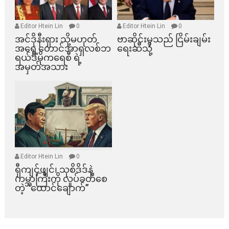
Editor Htein Lin
0
Editor Htein Lin
0
အင်ဒိုနီးရှား သို့မဟုတ်
ဗာဆိုင်းမှသည် ငြိမ်းချမ်း
အရှေ့တောင်အာရှလစ်ဘ
ရေးဆီသို့
ရယ်ဒီမိုကရေစီ ရဲ့
အမှတ်အသား
Editor Htein Lin
0
ရှီကျင့်ဖျင်၊ သုစိဒိဒ်နဲ့
ကမ္ဘာကြီးကို လှုပ်ခတ်စေ
တဲ့ “ထောင်ချောက်”