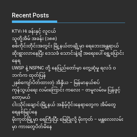
Recent Posts
KTV၊ Hi ခန်းနှင့် လူငယ်
သူတို့အိမ် အခန်း (၁၈၈)
စစ်ကိုင်းတိုင်းအတွင်း မြို့နယ်တချို့မှာ ရေဘေးအန္တရာယ်
ဆိုးရွားလာနေပြီး ဒေသခံ သောင်းနဲ့ချီ အရေးပေါ် ရွှေ့ပြောင်း
နေရ
UWSP နဲ့ NSPNC တို့ နေပြည်တော်မှာ တွေ့ဆုံမှု ရလဒ် ဝ
ဘက်က ထုတ်ပြန်
၂နှစ်​ကျော်ပိတ်ထားတဲ့ အိန္ဒိယ – မြန်မာနယ်စပ်
ကုန်သွယ်ရေး လမ်းကြောင်း ကလေး – တမူလမ်းမ ပြန်ဖွင့်
တော့မယ်
ငါးသိုင်းချောင်းမြို့နယ် အနိမ့်ပိုင်းနေရာတွေက အိမ်​တွေ
ရေနစ်မြုပ်နေ
မိုးကုတ်မြို့မှာ ရေကြီးပြီး မြေပြိုလို့ မိုးကုတ် – မန္တလေးလမ်း
မှာ ကားတွေပိတ်မိနေ