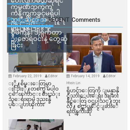
ပေးလိုက်မယ်ဆိုရင်
ကုမ္ပဏီဘက်က
ကန့်ကွက်ခွင့်မရှိပါ
ဘူး” ဆိုတဲ့ အမရပူရ
Photos Videos
RECENT
Comments
မြို့ပြဖွံ့ဖြိုးရေး
စီမံကိန်း ဒါရိုက်တာ
ဦးဇော်ရဲဝင်းနဲ့ တွေ့ဆုံ
ခြင်း
February 22, 2019
Editor
February 14, 2019
Editor
ႏို႔စိမ္းေတြမွာ
Htein Lin
ႏြားႏို႔တစက္မွ မပါဝ
ရိုဟင္ဂ်ာေတြကို ျမန္မာနို
င္ေၾကာင္း စားသံုး
င္ငံသားေပးေရး အျခား
သူေရးရာမွ ဒုညႊန္ခ်ဳ
နိုင္ငံေတြ ၀င္မပါသင္႔ဘူး
ပ္ေျပာၾကား
လို႔ စင္ကာပူနုိင္ငံျခားေ
ရး၀န္ၾကီးဆို