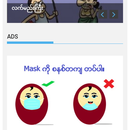
လက်မည်းကြီး
သတ
ADS