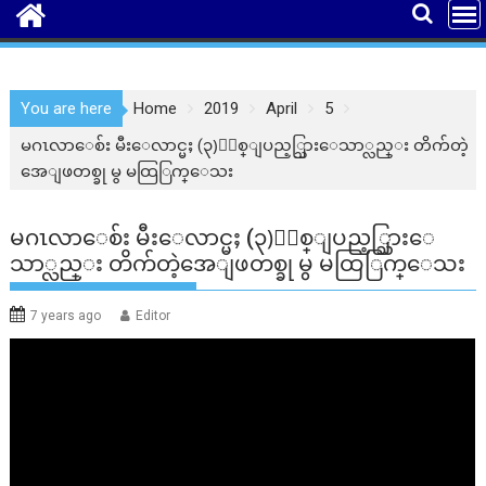
You are here
Home
2019
April
5
မဂၤလာေစ်း မီးေလာင္မႈ (၃)ႏွစ္ျပည့္သြားေသာ္လည္း တိက်တဲ့
အေျဖတစ္ခု မွ မထြြက္ေသး
မဂၤလာေစ်း မီးေလာင္မႈ (၃)ႏွစ္ျပည့္သြားေ
သာ္လည္း တိက်တဲ့အေျဖတစ္ခု မွ မထြြက္ေသး
7 years ago
Editor