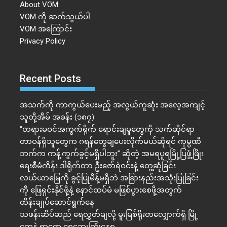
About VOM
VOM ကို ဆက်သွယ်ပါ
VOM အကြောင်း
Privacy Policy
Recent Posts
အသက်ကို ကာကွယ်ပေးမည့် အလွယ်ကူဆုံး အလေ့အကျင့်
သူတို့အိမ် အခန်း (၁၈၇)
“တရားမဝင်အကွက်ရိုက် ရောင်းချမှုတွေကို သက်ဆိုင်ရာ
တာဝန်ရှိသူတွေက ဂရန်တွေချပေးလိုက်မယ်ဆိုရင် ကုမ္ပဏီ
ဘက်က ကန့်ကွက်ခွင့်မရှိပါဘူး” ဆိုတဲ့ အမရပူရမြို့ပြဖွံ့ဖြိုး
ရေးစီမံကိန်း ဒါရိုက်တာ ဦးဇော်ရဲဝင်းနဲ့ တွေ့ဆုံခြင်း
လယ်ယာမြေကို ခွင့်ပြုမိန့်မရှိဘဲ အခြားနည်းအသုံးပြုခြင်း
ကို ဖြေရှင်းနိုင်ဖို့နဲ့ နောင်ထပ်မံ မဖြစ်ပွားစေဖို့အတွက်
ထိန်းချုပ်ဆောင်ရွက်နေ
သဖန်းဆိပ်ဆည် ရေလွှတ်ချလို့ မူးမြစ်ရိုးတလျှောက်ရှိ မြို့
တွေနဲ့ ရွာတွေ ရေဘေးကြုံနေရ