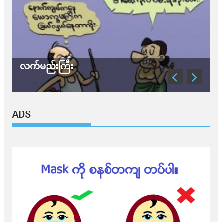
လက်မည်းကြီး
သ
ADS