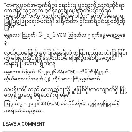
“တရားမဝင်အကွက်ရိုက် ရောင်းချမှုတွေကို သက်ဆိုင်ရာ
တာဝန်ရှိသူတွေက ဂရန်တွေချပေးလိုက်မယ်ဆိုရင်
ကုမ္ပဏီဘက်က ကန့်ကွက်ခွင့်မရှိပါဘူး” ဆိုတဲ့ အမရပူရ
မြို့ပြဖွံ့ဖြိုးရေးစီမံကိန်း ဒါရိုက်တာ ဦးဇော်ရဲဝင်းနဲ့ တွေ့ဆုံ
ခြင်း
မန္တလေး- သြဂုတ်- ၆-၂၀၂၆ VOM သြဂုတ်လ ၅ ရက်နေ့ မနေ့ညနေ
၃...
လယ်ယာမြေကို ခွင့်ပြုမိန့်မရှိဘဲ အခြားနည်းအသုံးပြုခြင်း
ကို ဖြေရှင်းနိုင်ဖို့နဲ့ နောင်ထပ်မံ မဖြစ်ပွားစေဖို့အတွက်
ထိန်းချုပ်ဆောင်ရွက်နေ
မန္တလေး၊ သြဂုတ်- ၆- ၂၀၂၆ SA(VOM) ပုသိမ်ကြီးမြို့နယ်၊
ကိုယ်စားလှယ်အမှတ် (၂)၊ တိုင်းဒေသကြီးလွှတ်တော်...
သဖန်းဆိပ်ဆည် ရေလွှတ်ချလို့ မူးမြစ်ရိုးတလျှောက်ရှိ မြို့
တွေနဲ့ ရွာတွေ ရေဘေးကြုံနေရ
ဩဂုတ် ၇ – ၂၀၂၆ SS (VOM) စစ်ကိုင်းတိုင်း၊ ကျွန်းလှမြို့နယ်ရှိ
သဖန်းဆိပ်ဆည်ဟာ...
LEAVE A COMMENT