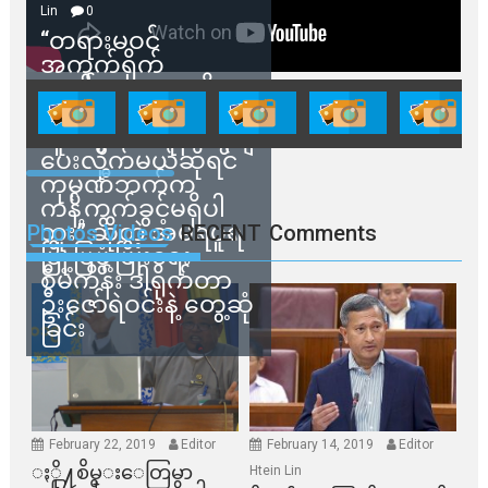
Lin
0
“တရားမဝင်
အကွက်ရိုက်
ရောင်းချမှုတွေကို
သက်ဆိုင်ရာတာဝန်ရှိ
သူတွေက ဂရန်တွေချ
ပေးလိုက်မယ်ဆိုရင်
ကုမ္ပဏီဘက်က
ကန့်ကွက်ခွင့်မရှိပါ
ဘူး” ဆိုတဲ့ အမရပူရ
Photos Videos
RECENT
Comments
မြို့ပြဖွံ့ဖြိုးရေး
စီမံကိန်း ဒါရိုက်တာ
ဦးဇော်ရဲဝင်းနဲ့ တွေ့ဆုံ
ခြင်း
February 22, 2019
Editor
February 14, 2019
Editor
ႏို႔စိမ္းေတြမွာ
Htein Lin