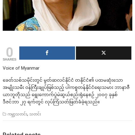
0
SHARES
Voice of Myanmar
ခေတ်သစ်သမိုင်းတွင် မွတ်ဆလင်နိုင်ငံ တနိုင်ငံ၏ ပထမဆုံးသော
အမျိုးသမီး ဝန်ကြီးချုပ်ဖြစ်သည့် ပါကစ္စတန်နိုင်ငံရေးသမား ဘာနာဇီ
ယာဘူတိုသည် ရွေးကောက်ပွဲမဲဆွယ်စည်းရုံနေစဉ် ၂၀၀၇ ခုနှစ်
ဒီဇင်ဘာ ၂၇ ရက်တွင် လုပ်ကြံသတ်ဖြတ်ခံခဲ့ရသည်။
,
ကမ္ဘာ့သတင်း
သတင်း
Related posts