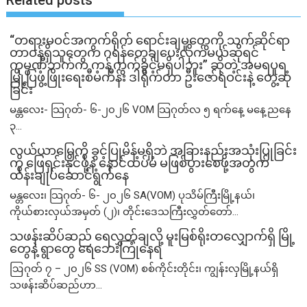
“တရားမဝင်အကွက်ရိုက် ရောင်းချမှုတွေကို သက်ဆိုင်ရာ
တာဝန်ရှိသူတွေက ဂရန်တွေချပေးလိုက်မယ်ဆိုရင်
ကုမ္ပဏီဘက်က ကန့်ကွက်ခွင့်မရှိပါဘူး” ဆိုတဲ့ အမရပူရ
မြို့ပြဖွံ့ဖြိုးရေးစီမံကိန်း ဒါရိုက်တာ ဦးဇော်ရဲဝင်းနဲ့ တွေ့ဆုံ
ခြင်း
မန္တလေး- သြဂုတ်- ၆-၂၀၂၆ VOM သြဂုတ်လ ၅ ရက်နေ့ မနေ့ညနေ
၃...
လယ်ယာမြေကို ခွင့်ပြုမိန့်မရှိဘဲ အခြားနည်းအသုံးပြုခြင်း
ကို ဖြေရှင်းနိုင်ဖို့နဲ့ နောင်ထပ်မံ မဖြစ်ပွားစေဖို့အတွက်
ထိန်းချုပ်ဆောင်ရွက်နေ
မန္တလေး၊ သြဂုတ်- ၆- ၂၀၂၆ SA(VOM) ပုသိမ်ကြီးမြို့နယ်၊
ကိုယ်စားလှယ်အမှတ် (၂)၊ တိုင်းဒေသကြီးလွှတ်တော်...
သဖန်းဆိပ်ဆည် ရေလွှတ်ချလို့ မူးမြစ်ရိုးတလျှောက်ရှိ မြို့
တွေနဲ့ ရွာတွေ ရေဘေးကြုံနေရ
ဩဂုတ် ၇ – ၂၀၂၆ SS (VOM) စစ်ကိုင်းတိုင်း၊ ကျွန်းလှမြို့နယ်ရှိ
သဖန်းဆိပ်ဆည်ဟာ...