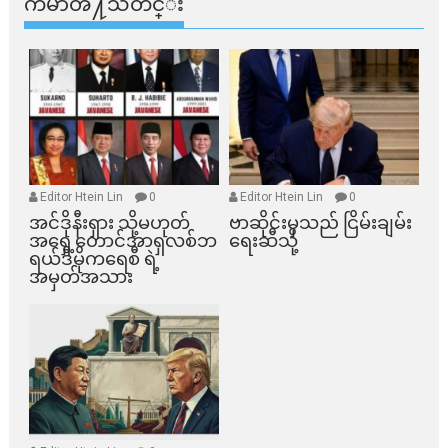
ကမာၻ႔သတင္း
Editor Htein Lin
0
Editor Htein Lin
0
အင်ဒိုနီးရှား သို့မဟုတ်
ဗာဆိုင်းမှသည် ငြိမ်းချမ်း
အရှေ့တောင်အာရှလစ်ဘ
ရေးဆီသို့
ရယ်ဒီမိုကရေစီ ရဲ့
အမှတ်အသား