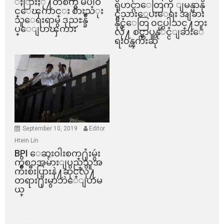
ႏြားႏို႔တစက္မွ မပါဝ
ရိုဟင္ဂ်ာေတြကို ျမန္မာနို
င္ေၾကာင္း စားသံုး
င္ငံသားေပးေရး အျခား
သူေရးရာမွ ဒုညႊန္ခ်ဳ
နိုင္ငံေတြ ၀င္မပါသင္႔ဘူး
ပ္ေျပာၾကား
လို႔ စင္ကာပူနုိင္ငံျခားေ
ရး၀န္ၾကီးဆို
September 10, 2019
Editor
Htein Lin
BPI ​ေဆးဝါးစက္​႐ုံးမွဴး
ကိစၥအမ်ားျပည္​သူအ
က်ိဳးစီးပြားနဲ႔ဆိုင္​လို႔
တရား႐ုံးမွာဘဲေျပာမ
ယ္​