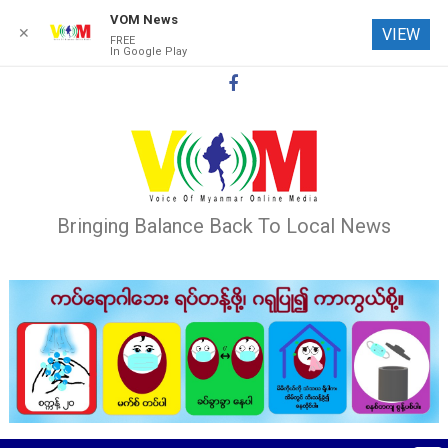
VOM News
✕
VIEW
FREE
In Google Play
Skip
to
content
Bringing Balance Back To Local News