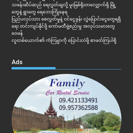
သဖန်းဆိပ်ဆည် ရေလွှတ်ချလို့ မူးမြစ်ရိုးတလျှောက်ရှိ မြို့
တွေနဲ့ ရွာတွေ ရေဘေးကြုံနေရ
ပြည်ပလုပ်သား စေလွှတ်မှုနဲ့ ဝင်ငွေခွန်၊ လွှဲပြောင်းငွေတွေရရှိ
ရေး တင်းကျပ်နိုင်ဖို့ ကော်မတီဖွဲ့စည်းမှု အလုပ်သမားတွေ
ဝေဖန်
လူတစ်ယောက်၏ ကံကြမ္မာကို ပြောင်းလဲဖို့ စာဖတ်ကြပါစို့
Ads