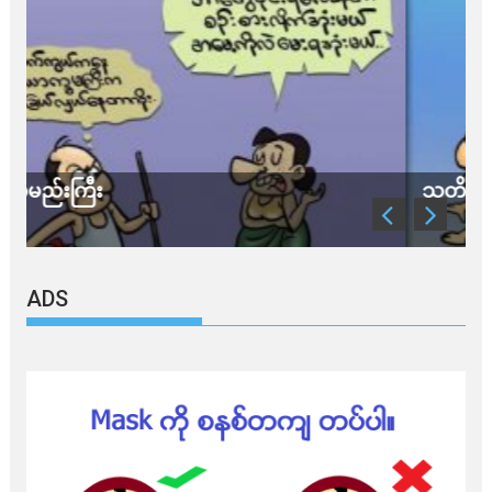
သတိ အိုမီခရွန်တဲ့
ADS