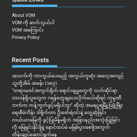
About VOM
VOM ကို ဆက်သွယ်ပါ
VOM အကြောင်း
Privacy Policy
Recent Posts
အသက်ကို ကာကွယ်ပေးမည့် အလွယ်ကူဆုံး အလေ့အကျင့်
သူတို့အိမ် အခန်း (၁၈၇)
“တရားမဝင်အကွက်ရိုက် ရောင်းချမှုတွေကို သက်ဆိုင်ရာ
တာဝန်ရှိသူတွေက ဂရန်တွေချပေးလိုက်မယ်ဆိုရင် ကုမ္ပဏီ
ဘက်က ကန့်ကွက်ခွင့်မရှိပါဘူး” ဆိုတဲ့ အမရပူရမြို့ပြဖွံ့ဖြိုး
ရေးစီမံကိန်း ဒါရိုက်တာ ဦးဇော်ရဲဝင်းနဲ့ တွေ့ဆုံခြင်း
လယ်ယာမြေကို ခွင့်ပြုမိန့်မရှိဘဲ အခြားနည်းအသုံးပြုခြင်း
ကို ဖြေရှင်းနိုင်ဖို့နဲ့ နောင်ထပ်မံ မဖြစ်ပွားစေဖို့အတွက်
ထိန်းချုပ်ဆောင်ရွက်နေ