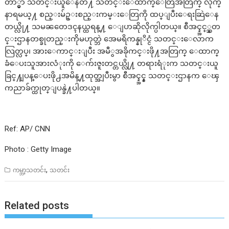
တာ္မွာ သတင္းယူေနတဲ႔ သတင္းေထာက္ေတြအတြက္ လိုက္
နာရမယ္႔ စည္းမ်ဥ္းစည္းကမ္းေတြကို ထပ္ျပီးေရးဆြဲေန
တယ္လို႔ သမၼတေဒၚနယ္ထရန္႔ ေျပာဆိုလိုက္ပါတယ္။ စီအင္န္အင္္န္သတ
င္းဌာနတစ္ခုတည္းကိုမဟုတ္ဘဲ အေမရိကန္နုိင္ငံ သတင္းေလာက
လြတ္လပ္၊ အားေကာင္းျပီး အမီွအခိုကင္းဖို႔အတြက္ ေထာက္
ခံေပးသူအားလံုးကို ေက်းဇူးတင္တယ္လို႔ တရားရံုးက သတင္းယူ
ခြင္႔ျပန္ေပးဖို႕အမိန္႔ထုတ္အျပီးမွာ စီအင္န္အင္န္ သတင္းဌာနက ေၾ
ကညာခ်က္ထုတ္ျပန္ခဲ႔ပါတယ္။
Ref: AP/ CNN
Photo : Getty Image
,
ကမ္ဘာ့သတင်း
သတင်း
Related posts