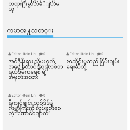
တရား႐ုံးမွာဘဲေျပာမ
ယ္​
ကမာၻ႔သတင္း
Editor Htein Lin
0
Editor Htein Lin
0
အင်ဒိုနီးရှား သို့မဟုတ်
ဗာဆိုင်းမှသည် ငြိမ်းချမ်း
အရှေ့တောင်အာရှလစ်ဘ
ရေးဆီသို့
ရယ်ဒီမိုကရေစီ ရဲ့
အမှတ်အသား
Editor Htein Lin
0
ရှီကျင့်ဖျင်၊ သုစိဒိဒ်နဲ့
ကမ္ဘာကြီးကို လှုပ်ခတ်စေ
တဲ့ “ထောင်ချောက်”