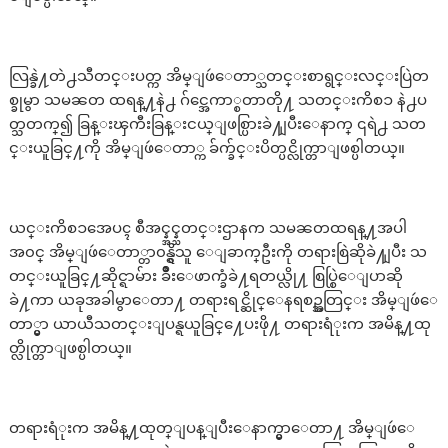
လြန္ခဲ႔တဲ႕သီတင္းပတ္က အိမ္ျဖဴေတာ္သတင္းစာရွင္းလင္းပြဲတ
စ္ခုမွာ သမၼတ ထရန္႔နဲ႕ ဂ်င္အေကာ္စတာတို႔ သတင္းကိစၥ နဲ႕ပ
တ္သတက္၍ ခြန္းၾကီးခြန္းငယ္ျဖစ္ပြားခဲ႔ျပီးေနာက္ ၎ရဲ႕ သတ
င္းယူခြင္႔ကို အိမ္ျဖဴေတာ္က ခ်က္ခ်င္းပိတ္ပင္လိုက္တာျဖစ္ပါတယ္။
ယင္းကိစၥအေပၚ စီအင္န္အင္န္သတင္းဌာနက သမၼတထရန္႔အပါ
အ၀င္ အိမ္ျဖဴေတာ္တာ၀န္ရွိသူ ေျခာက္ဦးကို တရားစြဲဆိုခဲ႔ျပီး သ
တင္းယူခြင္႔ဆိုင္ရာမ်ား ခ်ိဳးေဖာက္ခံခဲ႔ရတယ္လို႔ စြပ္စြဲေျပာဆို
ခဲ႔ကာ ယခုအခါမွာေတာ႔ တရားရင္ဆိုင္ေနရစဥ္အတြင္း အိမ္ျဖဴေ
တာ္မွာ ယာယီသတင္းျပန္ရယူခြင္႔ေပးဖို႔ တရားရံုးက အမိန္႔ထု
တ္လိုက္တာျဖစ္ပါတယ္။
တရားရံုးက အမိန္႔ထုတ္ျပန္ျပီးေနာက္မွာေတာ႔ အိမ္ျဖဴေ