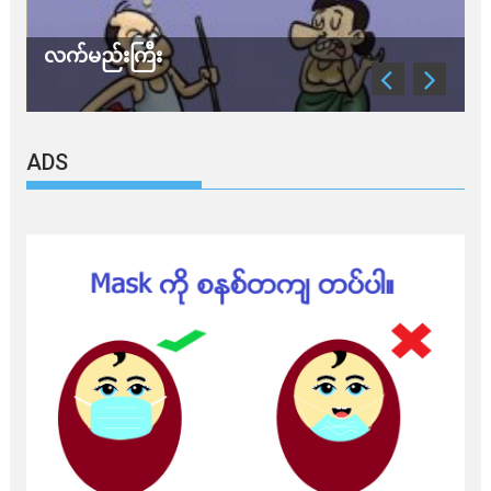
လက်မည်းကြီး
သ
ADS