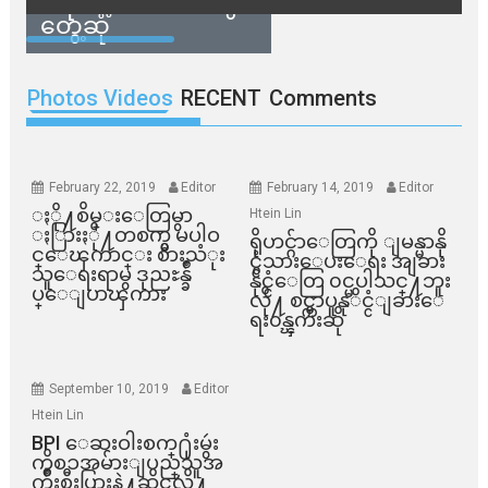
ခံရမယ့် ဒေသခံတွေ
တွေ့ဆုံ
Photos Videos
RECENT
Comments
February 22, 2019
Editor
February 14, 2019
Editor
ႏို႔စိမ္းေတြမွာ
Htein Lin
ႏြားႏို႔တစက္မွ မပါဝ
ရိုဟင္ဂ်ာေတြကို ျမန္မာနို
င္ေၾကာင္း စားသံုး
င္ငံသားေပးေရး အျခား
သူေရးရာမွ ဒုညႊန္ခ်ဳ
နိုင္ငံေတြ ၀င္မပါသင္႔ဘူး
ပ္ေျပာၾကား
လို႔ စင္ကာပူနုိင္ငံျခားေ
ရး၀န္ၾကီးဆို
September 10, 2019
Editor
Htein Lin
BPI ​ေဆးဝါးစက္​႐ုံးမွဴး
ကိစၥအမ်ားျပည္​သူအ
က်ိဳးစီးပြားနဲ႔ဆိုင္​လို႔