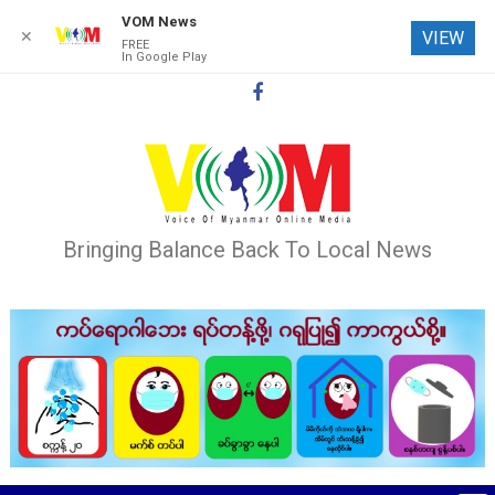
VOM News
✕
VIEW
FREE
In Google Play
Skip
to
content
Bringing Balance Back To Local News