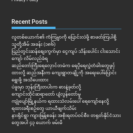
Recent Posts
လူတစ်ယောက်၏ ကံကြမ္မာကို ပြောင်းလဲဖို့ စာဖတ်ကြပါစို့
သူတို့အိမ် အခန်း (၁၈၆)
ပြည်တွင်းဆန်စျေးကွက်မှာ ငွေကျပ် သိန်းပေါင်း ငါး​သောင်း
ကျော် လိမ်လည်ခံရ
ဆည်တော်ကြီးရေလှောင်တမံက ရေပိုရေလွှဲတံခါးတွေဖွင့်
ထားလို့ ဆည်အနီးက ကျေးရွာတချို့ကို အရေးပေါ်ပြောင်း
ရွေးဖို့ အသိပေးထား
ပဲခူးမှာ ဘုန်းကြီးတပါးက ဓားနဲ့ခုတ်လို့
ကျောင်းထိုင်ဆရာတော် ပျံလွန်တော်မူ
ကျုံပျော်မြို့နယ်က ရထားသံလမ်းပေါ် ရေကျော်နေလို့
ရထားခရီးစဉ်တွေ ယာယီဖျက်သိမ်း
နားရိုင်ရွာ ကျားဖြန့်စခန်း အစိုးရတပ်ဝင်စီး၊ တရုတ်နိုင်ငံသား
တွေအပါ ၄၃ ယောက် ဖမ်းမိ