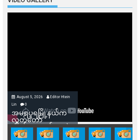
August 5, 2026
Editor Htein
Lin
0
အမရပူရမြို့နယ်က
လွှတ်တော်
ကိုယ်စားလှယ်တွေနဲ့
နေအိမ်တွေဖျက်သိမ်း