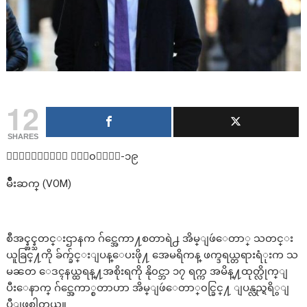
12
SHARES
၀ါရွင္တန္၊ နို၀င္ဘာ-၁၉
မ်ိဳးဆက္ (VOM)
စီအင္န္အင္န္သတင္းဌာနက ဂ်င္အေကာ႔စတာရဲ႕ အိမ္ျဖဴေတာ္ သတင္း
ယူခြင္႔ကို ခ်က္ခ်င္းျပန္ေပးဖို႔ အေမရိကန္ ဖက္ဒရယ္တရားရံုးက သ
မၼတ ေဒၚနယ္ထရန္႔အစိုးရကို နို၀င္ဘာ ၁၇ ရက္က အမိန္႔ထုတ္လိုက္ျ
ပီးေနာက္ ဂ်င္အေကာ္စတာဟာ အိမ္ျဖဴေတာ္၀င္ခြင္႔ ျပန္လည္ရရိွျ
ပီျဖစ္ပါတယ္။