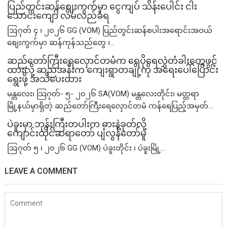
ပြည်တွင်းဆန်စျေးကွက်မှာ ငွေကျပ် သိန်းပေါင်း ငါး​
သောင်းကျော် လိမ်လည်ခံရ
ဩဂုတ် ၄ ၊ ၂၀၂၆ GG (VOM) ပြည်တွင်းဆန်စပါးအရောင်းအဝယ်
စျေးကွက်မှာ ဆန်ကုန်သည်တွေ ၊...
ဆည်တော်ကြီးရေလှောင်တမံက ရေပိုရေလွှဲတံခါးတွေဖွင့်
ထားလို့ ဆည်အနီးက ကျေးရွာတချို့ကို အရေးပေါ်ပြောင်း
ရွေးဖို့ အသိပေးထား
မန္တလေး၊ သြဂုတ်- ၅- ၂၀၂၆ SA(VOM) မန္တလေးတိုင်း၊ မတ္တရာ
မြို့နယ်မှာရှိတဲ့ ဆည်တော်ကြီးရေလှောင်တမံ ကန်ရေပြည့်အမှတ်...
ပဲခူးမှာ ဘုန်းကြီးတပါးက ဓားနဲ့ခုတ်လို့
ကျောင်းထိုင်ဆရာတော် ပျံလွန်တော်မူ
ဩဂုတ် ၅ ၊ ၂၀၂၆ GG (VOM) ပဲခူးတိုင်း ၊ ပဲခူးမြို့...
LEAVE A COMMENT