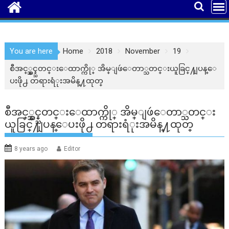
You are here
Home
2018
November
19
စီအင္္န္အင္န္သတင္းေထာက္ကို္ အိမ္ျဖဴေတာ္သတင္းယူခြင္႔ျပန္ေ
ပးဖို႕ တရားရံုးအမိန္႔ထုတ္
စီအင္္န္အင္န္သတင္းေထာက္ကို္ အိမ္ျဖဴေတာ္သတင္း
ယူခြင္႔ျပန္ေပးဖို႕ တရားရံုးအမိန္႔ထုတ္
8 years ago
Editor