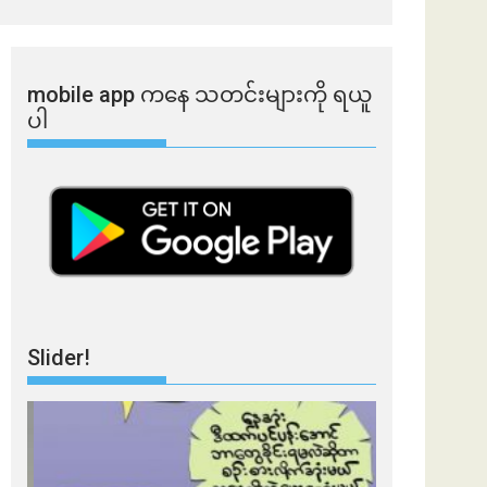
mobile app ​​ကနေ ​​သတင်းများကို ရယူ
ပါ
Slider!