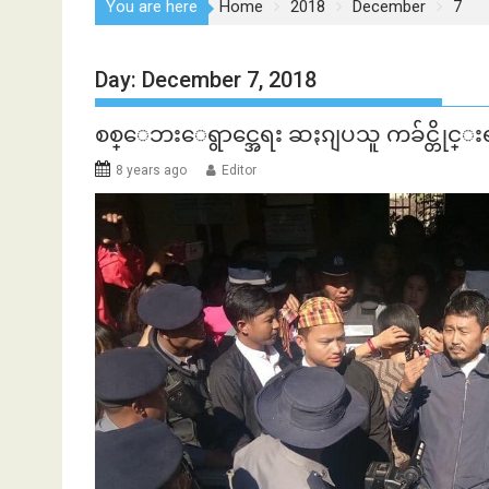
You are here
Home
2018
December
7
Day:
December 7, 2018
စစ္ေဘးေရွာင္အေရး ဆႏၵျပသူ ကခ်င္တိုင္းရ
8 years ago
Editor