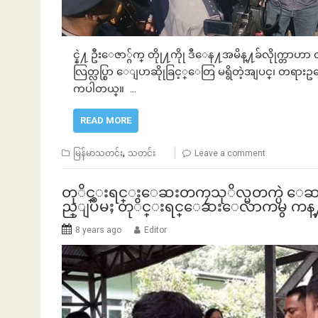
င္နဲ႔ ဦးေဇာ္ဂ်က္ တိုု႔ကိုု ဒီေန႔အမိန္႔ခ်လိုုက္
ဘဏ်နဲ့အကြွေး
လြတ္လပ္စြာ ေျပာဆိုုခြင့္ေတြ မရွိတဲ့အျပင္၊ တ
ကပါတယ္။ …
READ MORE
,
မြန်မာသတင်း
သတင်း
Leave a comment
တုိင္းရင္းေဆးတကၠသုိလ္မတက္ပဲ ေဆး
ည္ျပဳမႈ တုိင္းရင္ေဆးေလာကမွ ကန္
8 years ago
Editor