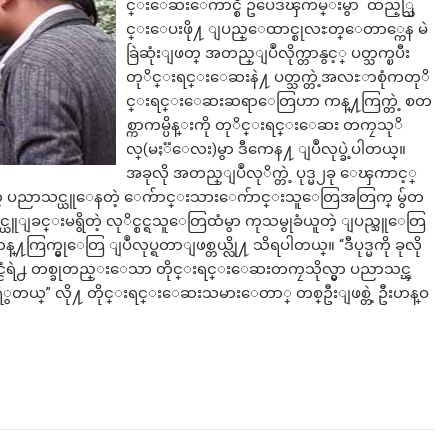
င္းေဆးေကာင္စီ ဥပေဒၾကမ္းမွာ ထည့္သြ
င္းေပးဖို႔ ျပည္ေထာင္စုလႊတ္ေတာ္ကေန မဲ
ခြဲဆုံးျဖတ္ အတည္ျပဳလိုက္တာနွင့္ ပတ္သက္ၿပီး
တုိင္းရင္းေဆးနဲ႔ ပတ္သက္တဲ့အလႊာစုံကတုိ
င္းရင္းေဆးဆရာေတြဟာ ကန္႔ကြက္တဲ့ စတ
စ္ကာကမ္ပိန္းကို တုိင္းရင္းေဆး တကၠသုိ
လ္(မႏၱေလး)မွာ ဒီကေန႔ ျပဳလုပ္ခဲ့ပါတယ္။
အခုလို အတည္ျပဳလုိက္တဲ့ ပုဒ္မ၂ခု ေၾကာင့္
ာက္ ပညာသင္ယူေနတဲ့ ေက်ာင္းသားေက်ာင္းသူေတြအတြက္ မ်ွတ
ူျခင္းမရွိတဲ့ လုိင္စင္ရသူေတြထံမွာ ကုသမွုခံယူတဲ့ ျပည္သူေတြ
႔ကြက္မွုေတြ ျပဳလုပ္ရတာျဖစ္တယ္လို႔ သိရပါတယ္။ “ဒီပုဒ္မကို ခုလို
ိုင္ငံရဲ႕ တစ္ခုတည္းေသာ တိုင္းရင္းေဆးတကၠသိုလ္မွာ ပညာသင္ၾ
တယ္” လို႔ တိုင္းရင္းေဆးသမားေတာ္ တစ္ဦးျဖစ္တဲ့ ဦးဟန္ဝ