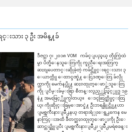
င္းသား ၃ ဦး အမိန္႔ခ်
ဒီဇင္ဘာ ၇၊ ၂၀၁၈ VOM ကခ်င္ျပည္နယ္ တိုုက္ပြဲထဲ
မွာ ပိတ္မိေနသူေတြကိုု ကူညီေရးအတြက္
ဆႏၵျပေတာင္းဆိုုခဲ့တဲ့ ကခ်င္တိုုင္းရင္းသား ၃
ေယာက္ကိုု ေထာင္ဒဏ္နဲ႔ ေငြဒဏ္ေတြ ခ်လိုု
က္တာကိုု မေက်နပ္လို႔ ဆႏၵထုုတ္ေဖာ္ခဲ့သူေတြ
ကိုု ျငိမ္းခ်မ္းစြာ စီတန္းလွည့္လည္ခြင့္ပုုဒ္မ ၁၉
နဲ႔ အမႈဖြင့္လိုုက္ပါတယ္။ ေဒၚဆြတ္ဆိုုင္းထြ
ယ္၊ ကိုုဆိုုင္းခြမ္ေအာင္နဲ႔ ဦးဘရန္မိုုင္တိုု႔ဟာ
ျမစ္ၾကီးနားျမိဳ႕နယ္ တရားရံုုးေရွ႕ကေန မေ
နာကြင္းအထိ ခ်ီတက္ဆႏၵထုုတ္ေဖာ္မႈကိုု ဦးေ
ဆာင္တယ္ဆိုုျပီး ျမစ္ၾကီးနားျမိဳ႕၊ ျမိဳ႕မရဲစခန္း