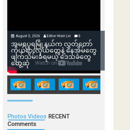
August 5, 2026
Editor Htein Lin
0
အမရပူရမြို့နယ်က လွှတ်တော်
ကိုယ်စားလှယ်တွေနဲ့ နေအိမ်တွေ
ဖျက်သိမ်းခံရမယ့် ဒေသခံတွေ
တွေ့ဆုံ
Photos Videos
RECENT
Comments