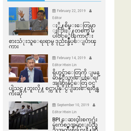
February 22, 2019
Editor
ႏို႔စိမ္းေတြမွာ
ႏြားႏို႔တစက္မွ မ
ပါဝင္ေၾကာင္း
စားသံုးသူေရးရာမွ ဒုညႊန္ခ်ဳပ္ေျပာၾ
ကား
February 14, 2019
Editor Htein Lin
ရိုဟင္ဂ်ာေတြကို ျမန္
မာနိုင္ငံသားေပးေရး
အျခားနိုင္ငံေတြ ၀င္မ
ပါသင္႔ဘူးလို႔ စင္ကာပူနုိင္ငံျခားေရး၀န္ၾ
ကီးဆို
September 10, 2019
Editor Htein Lin
BPI ​ေဆးဝါးစက္​႐ုံး
မွဴးကိစၥအမ်ားျပည္​
သူအက်ိဳးစီးပြားနဲ႔ဆို