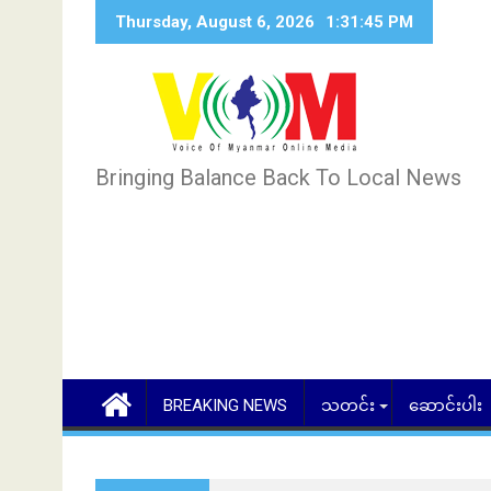
Skip
Thursday, August 6, 2026
1:31:46 PM
to
content
Bringing Balance Back To Local News
BREAKING NEWS
သတင်း
ဆောင်းပါး