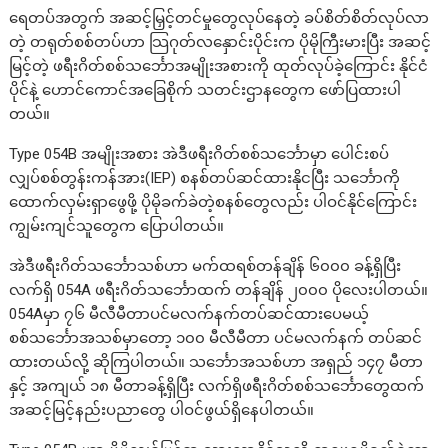
ရေတပ်အတွက် အဆင့်မြှင့်တင်မှုတွေလုပ်နေတဲ့ ခပ်စိတ်စိတ်လုပ်လာ
တဲ့ တရုတ်စစ်တပ်ဟာ သြဂုတ်လနှောင်းပိုင်းက ပိုမိုကြီးမားပြီး အဆင့်
မြင့်တဲ့ ဖရီးဂိတ်စစ်သင်္ဘောအမျိုးအစားကို ထုတ်လုပ်ခဲ့ကြောင်း နိုင်ငံ
ပိုင်နဲ့ ဟောင်ကောင်အခြေစိုက် သတင်းဌာနတွေက ဖော်ပြထားပါ
တယ်။
Type 054B အမျိုးအစား အဲဒီဖရီးဂိတ်စစ်သင်္ဘောမှာ ပေါင်းစပ်
လျှပ်စစ်တွန်းကန်အား(IEP) စနစ်တပ်ဆင်ထားနိုငပြီး သင်္ဘောကို
ထောက်လှမ်းရှာဖွေဖို့ ပိုမိုခက်ခဲတဲ့စနစ်တွေလည်း ပါဝင်နိုင်ကြောင်း
ကျွမ်းကျင်သူတွေက ပြောပါတယ်။
အဲဒီဖရီးဂိတ်သင်္ဘောသစ်ဟာ မက်ထရစ်တန်ချိန် ၆၀၀၀ ခန့်ရှိပြီး
လက်ရှိ 054A ဖရီးဂိတ်သင်္ဘောထက် တန်ချိန် ၂၀၀၀ ပိုလေးပါတယ်။
054Aမှာ ၇၆ မီလီမီတာပင်မလက်နက်တပ်ဆင်ထားပေမယ့်
စစ်သင်္ဘောအသစ်မှာတော့ ၁၀၀ မီလီမီတာ ပင်မလက်နက် တပ်ဆင်
ထားတယ်လို့ ဆိုကြပါတယ်။ သင်္ဘောအသစ်ဟာ အရှည် ၁၄၇ မီတာ
နှင့် အကျယ် ၁၈ မီတာခန့်ရှိပြီး လက်ရှိဖရီးဂိတ်စစ်သင်္ဘောတွေထက်
အဆင့်မြင့်နည်းပညာတွေ ပါဝင်ဖွယ်ရှိနေပါတယ်။