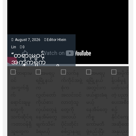
August 7, 2026
Editor Htein
Lin
0
“တရားမဝင်
အကွက်ရိုက်
ရောင်းချမှုတွေကို
သက်ဆိုင်ရာတာဝန်ရှိ
သူတွေက ဂရန်တွေချ
ပေးလိုက်မယ်ဆိုရင်
ကုမ္ပဏီဘက်က
ကန့်ကွက်ခွင့်မရှိပါ
ဘူး” ဆိုတဲ့ အမရပူရ
မြို့ပြဖွံ့ဖြိုးရေး
စီမံကိန်း ဒါရိုက်တာ
ဦးဇော်ရဲဝင်းနဲ့ တွေ့ဆုံ
ခြင်း