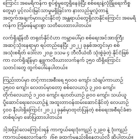
ကြောင်း အမေရိကန်က စွပ်စွဲမှုတွေရှိနေခဲ့ပြီး စစ်ရေးနဲ့လုံခြုံရေးကိစ္စ
တွေမှာ ပွင့်လင်းမြင်သာမှုမရှိခြင်းက နားလည်မှုလွဲတာနဲ့
အတွက်အချက်မှားယွင်းနိုင်တဲ့ အန္တရာယ်တွေရှိလာနိုင်ကြောင်း အမေရိ
ကန်က ကြိမ်ဖန်များစွာ သတိပေးထားပါတယ်။
လက်ရှိချိန်ထိ တရုတ်နိုင်ငံဟာ ကမ္ဘာပေါ်မှာ စစ်ရေးအင်အားကြီး
အဆင့်သုံးနေရာမှာ ရပ်တည်နေပြီး ၂၀၂၂ ခုနှစ်အတွင်းမှာ စစ်
အသုံးစရိတ် ဒေါ်လာ ၂၀၉ ဒသမ ၄ ဘီလီယံထိ သုံးစွဲခဲ့တဲ့ နိုင်ငံဖြစ်
ကာ လက်ရှိချိန်မှာ နျူကလီးယားလက်နက် ၃၅၀ ထိရှိကြောင်း
သတင်းတွေ ထွက်ပေါ်နေပါတယ်။
ကြည်းတပ်မှာ တင့်ကားအစီးရေ ၅၀၀၀ ကျော်၊ သံချပ်ကာယာဉ်
၃၅၀၀ ကျော်၊ လေတပ်မှာတော့ စစ်လေယာဉ် ၃၂၀၀ ကျော်၊
တိုက်လေယာဉ် ၁၂၀၀ ကျော်၊ ရဟတ်ယာဉ် ၉၀၀ ကျော်၊ သယ်ယူ
ပို့ဆောင်ရေးလေယာဉ်နဲ့ အထူးတာဝန်ထမ်းဆောင်နိုင်တဲ့ လေယာဉ်
၄၀၀ နီးပါးရှိကြောင်း ၂၀၂၂ ခုနှစ်မှာထုတ်ပြန်တဲ့ စစ်ရေးအစီရင်ခံစာ
တစ်ရပ်မှာ ဖော်ပြထားပါတယ်။
ဒါ့အပြင်လေကြောင်းရန် ကာကွယ်ရေးဒုံးကျည် ၃၂၉၀ နဲ့ ဒုံးကျည်
ကာကွယ်ရေးလက်နက် ၂၆၈ ခုထက်မနည်းရှိနေတယ်လို့ ဆိုပါတယ်။