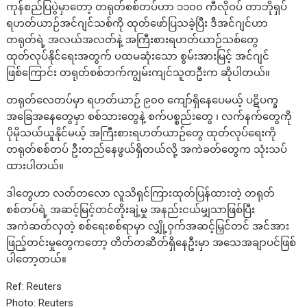
ကုန်စည်ပြပွဲမှာတော့ တရုတ်စစ်တပ်ဟာ ၁၁၀၀ ကီလိုဝပ် တာဘိုရှပ်
ရဟတ်ယာဉ်အင်ဂျင်သစ်ကို ထုတ်ဖော်ပြသခဲ့ပြီး ဒီအင်ဂျင်ဟာ
တရုတ်ရဲ့ အလယ်အလတ်နဲ့ အကြီးစားရဟတ်ယာဉ်သစ်တွေ
ထုတ်လုပ်နိုင်ရေးအတွက် ပထမဆုံးသော စွမ်းအားမြင့် အင်ဂျင်
ဖြစ်ကြောင်း တရုတ်စစ်ဘက်ကျွမ်းကျင်သူတဦးက ဆိုပါတယ်။
တရုတ်လေတပ်မှာ ရဟတ်ယာဉ် ၉၀၀ ကျော်ရှိနေပေမယ့် ပဋိပက္ခ
အခြေအနေတွေမှာ စစ်သားတွေနဲ့ စက်ပစ္စည်းတွေ ၊ လက်နက်တွေကို
ပိုမိုသယ်ယူနိုင်မယ့် အကြီးစားရဟတ်ယာဉ်တွေ ထုတ်လုပ်ရေးကို
တရုတ်စစ်တပ် ဦးတည်နေဖွယ်ရှိတယ်လို့ အကဲခတ်တွေက သုံးသပ်
ထားပါတယ်။
ဒါတွေဟာ လတ်တလော လူသိရှင်ကြားထုတ်ပြန်ထားတဲ့ တရုတ်
စစ်တပ်ရဲ့ အဆင့်မြင့်တင်တိုးချဲ့မှု အနည်းငယ်မျှသာဖြစ်ပြီး
အကဲဆတ်လှတဲ့ စစ်ရေးစစ်ရာမှာ လျှို့ဝှက်အဆင့်မြှင်တင် အင်အား
ဖြည့်တင်းမှုတွေကတော့ တိတ်တဆိတ်ရှိနေဦးမှာ အသေအချာပင်ဖြစ်
ပါတော့တယ်။
Ref: Reuters
Photo: Reuters