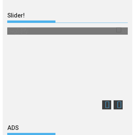
Slider!
သတိ အိုမီခရွန်တဲ့
ADS