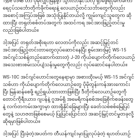
Type 054B ဟာ ပိုမိုလျှင်မြန်စွာ သွားလာနိုင်သလို ရှာဖွေရပိုခက်ခဲကာ
ရေငုပ်သင်္ဘောတိုက်ခိုက်ရေးနဲ့ လေယာဉ်တင်သင်္ဘာတွေကိုလည်း
အစောင့်အကြပ်အဖြစ် အသုံးပြုနိုင်တယ်လို့ ကျွမ်းကျင်သူတွေက ဆို
ထားပြီး တရုတ်စစ်တပ်အတွက် အထင်ကရ အင်အားဖြည့်တင်းမှု
လည်းဖြစ်ပါတယ်။
ဒါ့အပြင် တရုတ်အစိုးရဟာ လေတပ်ကိုလည်း အဆင့်မြှင့်တင်
အင်အားဖြည့်တင်းတာတွေလုပ်ဆောင်နေပြီး စွမ်းအားမြင့် WS-15
အင်ဂျင်သစ်နဲ့တည်ဆောက်ထားတဲ့ J-20 ကိုယ်ပျောက်တိုက်လေယာဉ်
အသေးစားစမ်းသပ်ပျံသန်းမှုတွေကိုလည်း လုပ်ဆောင်နေပါတယ်။
WS-10C အင်ဂျင်ဟောင်းတွေနေရာမှာ အစားထိုးမယ့် WS-15 အင်ဂျင်
သစ်ဟာ ကိုယ်ပျောက်တိုက်လေယာဉ်တွေ ပိုမိုတွန်းကန်အားကောင်း
ပြီး မြန်ဆန်စေဖို့ ရည်ရွယ်ထားတာဖြစ်ပြီး ဒီတိုက်လေယာဉ်တွေကို
တောင်ကိုရီးယား၊ ဂျပန်နဲ့ ဂူအမ်ရှိ အမေရိကန်စစ်အခြေစိုက်စခန်းတွေ
နဲ့ လက်တကမ်းအကွာမှာ ထားရှိနိုင်ခြေများပြီး ခေတ်သစ်စစ်မြေပြင်
တွေနဲ့ သဟဇတဖြစ်စေမယ့် ပြုပြင်ပြောင်းလဲ အဆင့်မြှင့်တင်မှုတခုလို့
ဆိုရမှာဖြစ်ပါတယ်။
ဒါ့အပြင် ပြီးခဲ့တဲ့အပတ်က တီယန်ကျင်းမှာပြုလုပ်ခဲ့တဲ့ ရဟတ်ယာဉ်