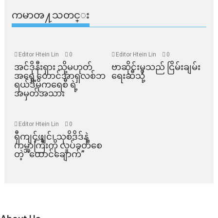
ကမာၻ႔သတင္း
Editor Htein Lin
0
Editor Htein Lin
0
အင်ဒိုနီးရှား သို့မဟုတ်
ဗာဆိုင်းမှသည် ငြိမ်းချမ်း
အရှေ့တောင်အာရှလစ်ဘ
ရေးဆီသို့
ရယ်ဒီမိုကရေစီ ရဲ့
အမှတ်အသား
Editor Htein Lin
0
ရှီကျင့်ဖျင်၊ သုစိဒိဒ်နဲ့
ကမ္ဘာကြီးကို လှုပ်ခတ်စေ
တဲ့ “ထောင်ချောက်”