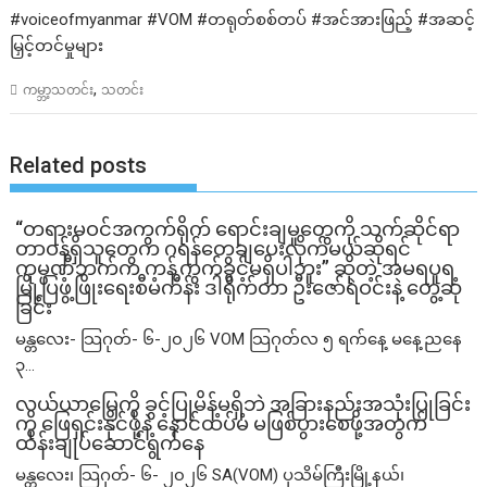
#voiceofmyanmar #VOM #တရုတ်စစ်တပ် #အင်အားဖြည့် #အဆင့်
မြှင့်တင်မှုများ
,
ကမ္ဘာ့သတင်း
သတင်း
Related posts
“တရားမဝင်အကွက်ရိုက် ရောင်းချမှုတွေကို သက်ဆိုင်ရာ
တာဝန်ရှိသူတွေက ဂရန်တွေချပေးလိုက်မယ်ဆိုရင်
ကုမ္ပဏီဘက်က ကန့်ကွက်ခွင့်မရှိပါဘူး” ဆိုတဲ့ အမရပူရ
မြို့ပြဖွံ့ဖြိုးရေးစီမံကိန်း ဒါရိုက်တာ ဦးဇော်ရဲဝင်းနဲ့ တွေ့ဆုံ
ခြင်း
မန္တလေး- သြဂုတ်- ၆-၂၀၂၆ VOM သြဂုတ်လ ၅ ရက်နေ့ မနေ့ညနေ
၃...
လယ်ယာမြေကို ခွင့်ပြုမိန့်မရှိဘဲ အခြားနည်းအသုံးပြုခြင်း
ကို ဖြေရှင်းနိုင်ဖို့နဲ့ နောင်ထပ်မံ မဖြစ်ပွားစေဖို့အတွက်
ထိန်းချုပ်ဆောင်ရွက်နေ
မန္တလေး၊ သြဂုတ်- ၆- ၂၀၂၆ SA(VOM) ပုသိမ်ကြီးမြို့နယ်၊