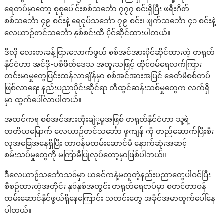
ရေတပ်မှာတော့ စုစုပေါင်းစစ်သင်္ဘော ၇၇၇ စင်းရှိပြီး ဖရီးဂိတ်
စစ်သင်္ဘော ၄၉ စင်းနဲ့ ရေငုပ်သင်္ဘော ၇၉ စင်း၊ ဖျက်သင်္ဘော ၄၁ စင်းနဲ့
လေယာဉ်တင်သင်္ဘော နှစ်စင်းထိ ပိုင်ဆိုင်ထားပါတယ်။
ဒီလို လေးစားခန့်ငြားလောက်ဖွယ် စစ်အင်အားပိုင်ဆိုင်ထားတဲ့ တရုတ်
နိုင်ငံဟာ အင်ဒို-ပစိဖိတ်ဒေသ အထူးသဖြင့် ထိုင်ဝမ်ရေလက်ကြား
တင်းမာမှုတွေပြင်းထန်လာချိန်မှာ စစ်အင်အားအပြင် ခေတ်မီစစ်တပ်
ဖြစ်လာရေး နည်းပညာပိုင်းဆိုင်ရာ တီထွင်ဆန်းသစ်မှုတွေက လက်ရ်ှိ
မှာ ထွက်ပေါ်လာပါတယ်။
အထင်ကရ စစ်အင်အားတိုးချဲု့မှုအဖြစ် တရုတ်နိုင်ငံဟာ သူ့ရဲ့
တတိယမြောက် လေယာဉ်တင်သင်္ဘော ဖူကျန် ကို တည်ဆောက်ပြီးစီး
လုအခြေအနေရှိပြီး တာဝန်မထမ်းဆောင်မီ နောက်ဆုံးအဆင့်
စမ်းသပ်မှုတွေကို မကြာမီပြုလုပ်တော့မှာဖြစ်ပါတယ်။
ဒီလေယာဉ်သင်္ဘောသစ်မှာ ယခင်ကနဲ့မတူတဲ့နည်းပညာတွေပါဝင်ပြီး
စီစဉ်ထားတဲ့အတိုင်း နှစ်နှစ်အတွင်း တရုတ်ရေတပ်မှာ စတင်တာဝန်
ထမ်းဆောင်နိုင်ဖွယ်ရှိနေကြောင်း သတင်းတွေ အခိုင်အမာထွက်ပေါ်နေ
ပါတယ်။