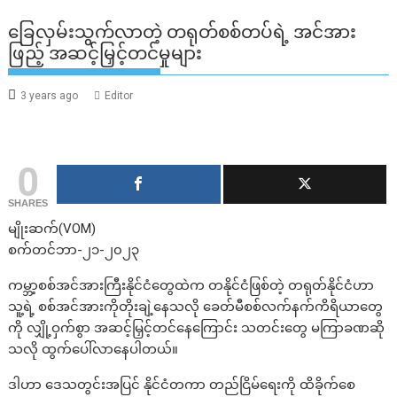
ခြေလှမ်းသွက်လာတဲ့ တရုတ်စစ်တပ်ရဲ့ အင်အား
ဖြည့် အဆင့်မြှင့်တင်မှုများ
3 years ago
Editor
0
SHARES
မျိုးဆက်(VOM)
စက်တင်ဘာ-၂၁-၂၀၂၃
ကမ္ဘာ့စစ်အင်အားကြီးနိုင်ငံတွေထဲက တနိုင်ငံဖြစ်တဲ့ တရုတ်နိုင်ငံဟာ
သူ့ရဲ့ စစ်အင်အားကိုတိုးချဲ့နေသလို ခေတ်မီစစ်လက်နက်ကိရိယာတွေ
ကို လျှို့ဝှက်စွာ အဆင့်မြှင့်တင်နေကြောင်း သတင်းတွေ မကြာခဏဆို
သလို ထွက်ပေါ်လာနေပါတယ်။
ဒါဟာ ဒေသတွင်းအပြင် နိုင်ငံတကာ တည်ငြိမ်ရေးကို ထိခိုက်စေ