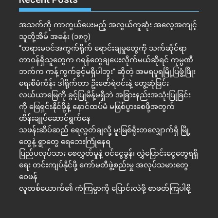
အသက်ကို ကာကွယ်ပေးမည့် အလွယ်ကူဆုံး အလေ့အကျင့်
သူတို့အိမ် အခန်း (၁၈၇)
“တရားမဝင်အကွက်ရိုက် ရောင်းချမှုတွေကို သက်ဆိုင်ရာ
တာဝန်ရှိသူတွေက ဂရန်တွေချပေးလိုက်မယ်ဆိုရင် ကုမ္ပဏီ
ဘက်က ကန့်ကွက်ခွင့်မရှိပါဘူး” ဆိုတဲ့ အမရပူရမြို့ပြဖွံ့ဖြိုး
ရေးစီမံကိန်း ဒါရိုက်တာ ဦးဇော်ရဲဝင်းနဲ့ တွေ့ဆုံခြင်း
လယ်ယာမြေကို ခွင့်ပြုမိန့်မရှိဘဲ အခြားနည်းအသုံးပြုခြင်း
ကို ဖြေရှင်းနိုင်ဖို့နဲ့ နောင်ထပ်မံ မဖြစ်ပွားစေဖို့အတွက်
ထိန်းချုပ်ဆောင်ရွက်နေ
သဖန်းဆိပ်ဆည် ရေလွှတ်ချလို့ မူးမြစ်ရိုးတလျှောက်ရှိ မြို့
တွေနဲ့ ရွာတွေ ရေဘေးကြုံနေရ
ပြည်ပလုပ်သား စေလွှတ်မှုနဲ့ ဝင်ငွေခွန်၊ လွှဲပြောင်းငွေတွေရရှိ
ရေး တင်းကျပ်နိုင်ဖို့ ကော်မတီဖွဲ့စည်းမှု အလုပ်သမားတွေ
ဝေဖန်
လူတစ်ယောက်၏ ကံကြမ္မာကို ပြောင်းလဲဖို့ စာဖတ်ကြပါစို့