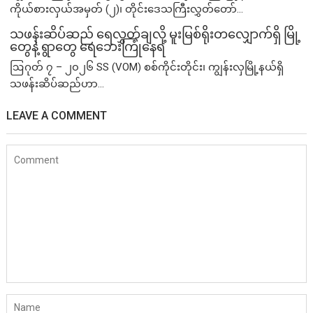
ကိုယ်စားလှယ်အမှတ် (၂)၊ တိုင်းဒေသကြီးလွှတ်တော်...
သဖန်းဆိပ်ဆည် ရေလွှတ်ချလို့ မူးမြစ်ရိုးတလျှောက်ရှိ မြို့
တွေနဲ့ ရွာတွေ ရေဘေးကြုံနေရ
ဩဂုတ် ၇ – ၂၀၂၆ SS (VOM) စစ်ကိုင်းတိုင်း၊ ကျွန်းလှမြို့နယ်ရှိ
သဖန်းဆိပ်ဆည်ဟာ...
LEAVE A COMMENT