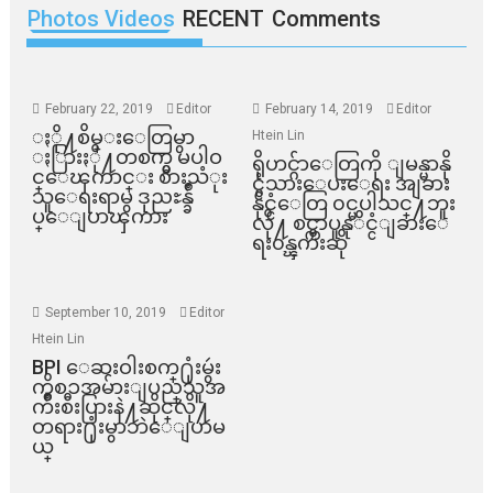
Photos Videos
RECENT
Comments
February 22, 2019
Editor
February 14, 2019
Editor
ႏို႔စိမ္းေတြမွာ
Htein Lin
ႏြားႏို႔တစက္မွ မပါဝ
ရိုဟင္ဂ်ာေတြကို ျမန္မာနို
င္ေၾကာင္း စားသံုး
င္ငံသားေပးေရး အျခား
သူေရးရာမွ ဒုညႊန္ခ်ဳ
နိုင္ငံေတြ ၀င္မပါသင္႔ဘူး
ပ္ေျပာၾကား
လို႔ စင္ကာပူနုိင္ငံျခားေ
ရး၀န္ၾကီးဆို
September 10, 2019
Editor
Htein Lin
BPI ​ေဆးဝါးစက္​႐ုံးမွဴး
ကိစၥအမ်ားျပည္​သူအ
က်ိဳးစီးပြားနဲ႔ဆိုင္​လို႔
တရား႐ုံးမွာဘဲေျပာမ
ယ္​