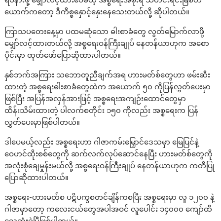
ရပ်နားဖို့ မျှော်လင့်ထားပေမယ့် အစ္စရေးအစိုးရ သတင်းရင်းမြစ်တ
ယောက်ကတော့ ဒီကိစ္စနှောင့်နှေးနေသေးတယ်လို့ ဆိုပါတယ်။
ကြာသပတေးနေ့မှာ ပထမဆုံသော ဓါးစာခံတွေ လွတ်မြောက်လာဖို့
မျှော်လင့်ထားတယ်လို့ အစ္စရေးဝန်ကြီးချုပ် နေတန်ယာဟုက အစော
ပိုင်းမှာ ထုတ်ဖော်ပြောဆိုထားပါတယ်။
နှစ်ဘက်အကြား သဘောတူညီချက်အရ ဟားမတ်စ်တွေဟာ ဖမ်းဆီး
ထားတဲ့ အစ္စရေးဓါးစာခံတွေထဲက အယောက် ၅၀ ကိုပြန်လွှတ်ပေးမှာ
ဖြစ်ပြီး အပြန်အလှန်အားဖြင့် အစ္စရေးအကျဉ်းထောင်တွေမှာ
ထိန်းသိမ်းထားတဲ့ ပါလက်စတိုင်း ၁၅၀ ကိုလည်း အစ္စရေးက ပြန်
လွှတ်ပေးမှာဖြစ်ပါတယ်။
ဒါပေမယ့်လည်း အစ္စရေးဟာ ဂါဇာကမ်းမြှောင်ဒေသမှာ မြေပြင်နဲ့
ဝေဟင်ထိုးစစ်တွေကို ဆက်လက်လုပ်ဆောင်နေပြီး ဟားမတ်စ်တွေကို
အလုံးစုံချေမှုန်းမယ်လို့ အစ္စရေးဝန်ကြီးချုပ် နေတန်ယာဟုက ကတိပြု
ပြောဆိုထားပါတယ်။
အစ္စရေး-ဟားမတ်စ ပဋိပက္ခစတင်ချိန်ကစပြီး အစ္စရေးမှာ လူ ၁၂၀၀ နဲ့
ဂါဇာမှာတော့ ကလေးငယ်တွေအပါအဝင် လူပေါင်း ၁၄၀၀၀ ကျော်ထိ