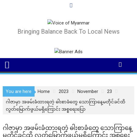
Skip
to
content
Bringing Balance Back To Local News
You are here
Home
2023
November
23
ဂါဇာမှာ အဖမ်းခံထားရတဲ့ ဓါးစာခံတွေ သောကြာနေ့မတိုင်ခင်ထိ
လွတ်မြောက်ဖွယ်မရှိကြောင်း အစ္စရေးပြော
ဂါဇာမှာ အဖမ်းခံထားရတဲ့ ဓါးစာခံတွေ သောကြာနေ့
မတိုင်ခင်ထိ လွတ်မြောက်ဖွယ်မရှိကြောင်း အစ္စရေး