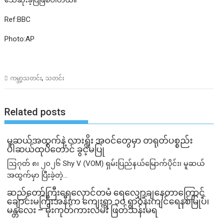
သေဆုံးခဲ့ပြီဖြစ်ပါတယ်။
Ref:BBC
Photo:AP
,
ကမ္ဘာ့သတင်း
သတင်း
Related posts
မူဆယ်အထွက်နဲ့ လားရှိုး အဝင်တွေမှာ တရုတ်ပစ္စည်း
ပါဆယ်ထုပ်တောင် ခွင့်မပြု
ဩဂုတ် ၈၊ ၂၀၂၆ Shy V (VOM) ရှမ်းပြည်နယ်မြောက်ပိုင်း၊ မူဆယ်
အထွက်မှာ ပြီးခဲ့တဲ့...
ဆည်တော်ကြီးရေလှောင်တမံ ရေလျှော့ချနေတာကြောင့်
ချောင်းမကြီးအနီးက ကျေးရွာ ၁၀ ရွာဝန်းကျင်ရေနစ်မြုပ်၊
မန္တလေး – မိုးကုတ်ကားလမ်း ဖြတ်သန်းမရ