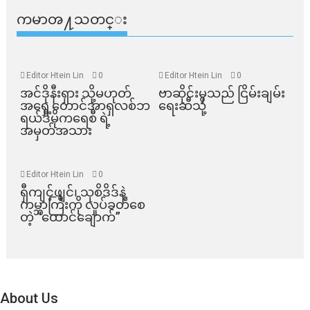
ကမာၻ႔သတင္း
Editor Htein Lin
0
Editor Htein Lin
0
အင်ဒိုနီးရှား သို့မဟုတ်
ဗာဆိုင်းမှသည် ငြိမ်းချမ်း
အရှေ့တောင်အာရှလစ်ဘ
ရေးဆီသို့
ရယ်ဒီမိုကရေစီ ရဲ့
အမှတ်အသား
Editor Htein Lin
0
ရှီကျင့်ဖျင်၊ သုစိဒိဒ်နဲ့
ကမ္ဘာကြီးကို လှုပ်ခတ်စေ
တဲ့ “ထောင်ချောက်”
About Us