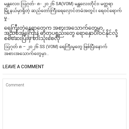
မန္တလေး၊ သြဂုတ်- ၈- ၂၀၂၆ SA(VOM) မန္တလေးတိုင်း၊ မတ္တရာ
မြို့နယ်မှာရှိတဲ့ ဆည်တော်ကြီးရေလှောင်တမံအတွင်း ရေဝင်ရောက်
မှု...
ရေကြီးတဲ့​နေရာ​တွေက အစားအသောက်တွေမှာ
အညစ်အကြေးနဲ့ ဓာတုပစ္စည်းတွေ ရောနှောပါဝင်နိုင်လို့
စစ်ဆေးပြီးမှ စားသုံးစေလို
ဩဂုတ် ၈ – ၂၀၂၆ SS (VOM) ရေကြီးမှုတွေ ဖြစ်ပြီးနောက်
အစားအသောက်တွေမှာ...
LEAVE A COMMENT