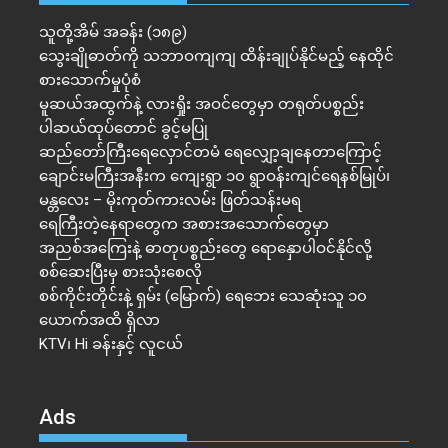
သူတို့အိမ် အခန်း (၁၈၉)
သွေးချိုဓာတ်ကို သဘာဝကျကျ ထိန်းချုပ်နိုင်မည့် နေထိုင်
စားသောက်မှုပုံစံ
မူဆယ်အထွက်နဲ့ လားရှိုး အဝင်တွေမှာ တရုတ်ပစ္စည်း
ပါဆယ်ထုပ်တောင် ခွင့်မပြု
ဆည်တော်ကြီးရေလှောင်တမံ ရေလျှော့ချနေတာကြောင့်
ချောင်းမကြီးအနီးက ကျေးရွာ ၁၀ ရွာဝန်းကျင်ရေနစ်မြုပ်၊
မန္တလေး – မိုးကုတ်ကားလမ်း ဖြတ်သန်းမရ
ရေကြီးတဲ့​နေရာ​တွေက အစားအသောက်တွေမှာ
အညစ်အကြေးနဲ့ ဓာတုပစ္စည်းတွေ ရောနှောပါဝင်နိုင်လို့
စစ်ဆေးပြီးမှ စားသုံးစေလို
စစ်ကိုင်းတိုင်းနဲ့ ရှမ်း (မြောက်) ရေဘေး သေဆုံးသူ ၁၀
ယောက်အထိ ရှိလာ
KTV၊ Hi ခန်းနှင့် လူငယ်
Ads