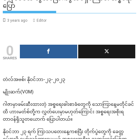
ပြော
3 years ago
Editor
0
SHARES
တဲလ်အဗစ်၊ နိုဝင်ဘာ-၂၃-၂၀၂၃
မျိုးဆက်(VOM)
ဂါဇာမှာဖမ်းဆီးထားတဲ့ အစ္စရေးဓါးစာခံတွေကို သောကြာနေ့မတိုင်ခင်
ထိ ဟားမတ်စ်တို့က လွှတ်ပေးမှာမဟုတ်ကြောင်း အစ္စရေးအစိုးရ
တာဝန်ရှိသူတယောက် ပြောပါတယ်။
နိုဝင်ဘာ ၂၃ ရက် ကြာသပတေးနေ့ကစပြီး တိုက်ပွဲတွေကို ခေတ္တ