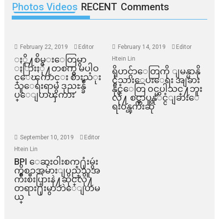
Photos Videos
RECENT
Comments
February 22, 2019
Editor
February 14, 2019
Editor
ႏို႔စိမ္းေတြမွာ
Htein Lin
ႏြားႏို႔တစက္မွ မပါဝ
ရိုဟင္ဂ်ာေတြကို ျမန္မာနို
င္ေၾကာင္း စားသံုး
င္ငံသားေပးေရး အျခား
သူေရးရာမွ ဒုညႊန္ခ်ဳ
နိုင္ငံေတြ ၀င္မပါသင္႔ဘူး
ပ္ေျပာၾကား
လို႔ စင္ကာပူနုိင္ငံျခားေ
ရး၀န္ၾကီးဆို
September 10, 2019
Editor
Htein Lin
BPI ​ေဆးဝါးစက္​႐ုံးမွဴး
ကိစၥအမ်ားျပည္​သူအ
က်ိဳးစီးပြားနဲ႔ဆိုင္​လို႔
တရား႐ုံးမွာဘဲေျပာမ
ယ္​