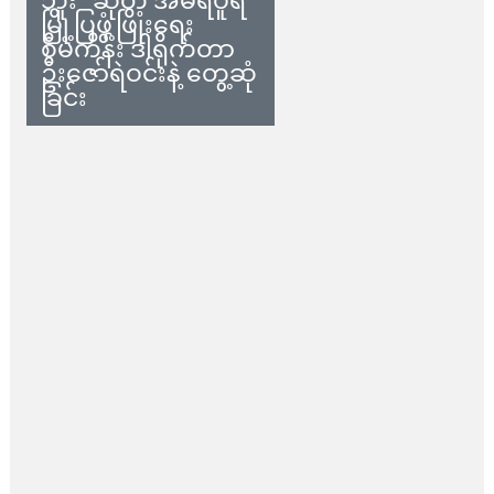
ဘူး” ဆိုတဲ့ အမရပူရ
မြို့ပြဖွံ့ဖြိုးရေး
စီမံကိန်း ဒါရိုက်တာ
ဦးဇော်ရဲဝင်းနဲ့ တွေ့ဆုံ
ခြင်း