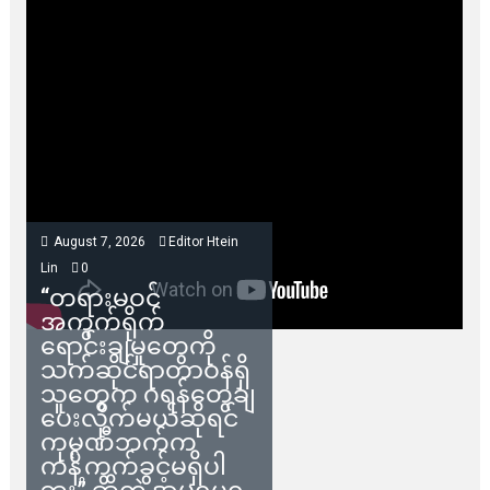
August 7, 2026
Editor Htein
Lin
0
“တရားမဝင်
အကွက်ရိုက်
ရောင်းချမှုတွေကို
သက်ဆိုင်ရာတာဝန်ရှိ
သူတွေက ဂရန်တွေချ
ပေးလိုက်မယ်ဆိုရင်
ကုမ္ပဏီဘက်က
ကန့်ကွက်ခွင့်မရှိပါ