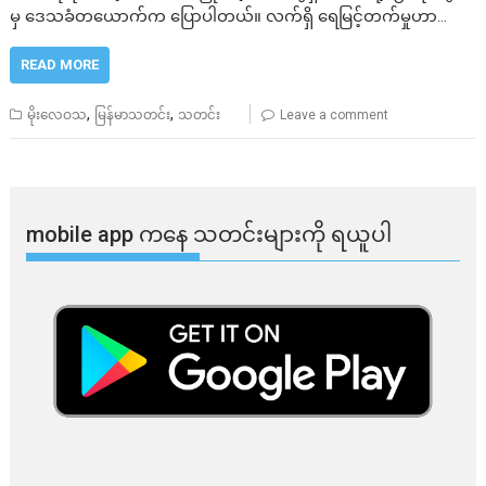
မှ ဒေသခံတယောက်က ပြောပါတယ်။ လက်ရှိ ရေမြင့်တက်မှုဟာ…
READ MORE
,
,
မိုးလေဝသ
မြန်မာသတင်း
သတင်း
Leave a comment
mobile app ​​ကနေ ​​သတင်းများကို ရယူပါ