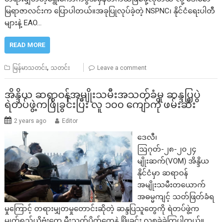
မြရာဇာလင်းက ပြောပါတယ်။အခုပြုလုပ်ခဲ့တဲ့ NSPNC၊ နိုင်ငံရေးပါတီ
များနဲ့ EAO…
READ MORE
,
မြန်မာသတင်း
သတင်း
Leave a comment
အိန္ဒိယ ဆရာဝန်အမျိုးသမီးအသတ်ခံမှု ဆန္ဒပြပွဲ
ရဲတပ်ဖွဲ့ကဖြိုခွင်းပြီး လူ ၁၀၀ ကျော်ကို ဖမ်းဆီး
2 years ago
Editor
ဒေလီ၊
ဩဂုတ်-၂၈-၂၀၂၄
မျိုးဆက်(VOM) အိန္ဒိယ
နိုင်ငံမှာ ဆရာဝန်
အမျိုးသမီးတယောက်
အဓမ္မကျင့် သတ်ဖြတ်ခံရ
မှုကြောင့် တရားမျှတမှုတောင်းဆိုတဲ့ ဆန္ဒပြသူတွေကို ရဲတပ်ဖွဲ့က
မျက်ရည်ယိုဗုံးတွေ မီးသတ်ပိုက်တွေနဲ့ ဖြိုခွင်း လူစုခွဲခဲ့ကြပါတယ်။