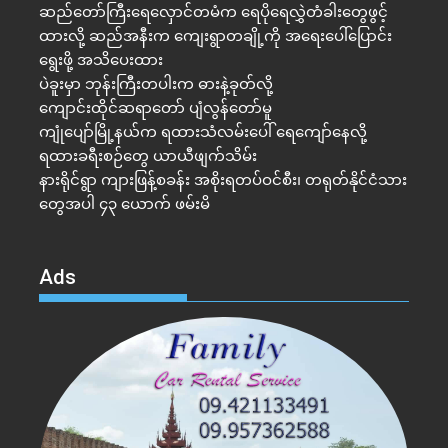
ဆည်တော်ကြီးရေလှောင်တမံက ရေပိုရေလွှဲတံခါးတွေဖွင့်
ထားလို့ ဆည်အနီးက ကျေးရွာတချို့ကို အရေးပေါ်ပြောင်း
ရွေးဖို့ အသိပေးထား
ပဲခူးမှာ ဘုန်းကြီးတပါးက ဓားနဲ့ခုတ်လို့
ကျောင်းထိုင်ဆရာတော် ပျံလွန်တော်မူ
ကျုံပျော်မြို့နယ်က ရထားသံလမ်းပေါ် ရေကျော်နေလို့
ရထားခရီးစဉ်တွေ ယာယီဖျက်သိမ်း
နားရိုင်ရွာ ကျားဖြန့်စခန်း အစိုးရတပ်ဝင်စီး၊ တရုတ်နိုင်ငံသား
တွေအပါ ၄၃ ယောက် ဖမ်းမိ
Ads