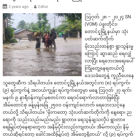
2 years ago
Editor
ဩဂုတ် ၂၈ – ၂၀၂၄ SN
(VOM) ပဲခူးတိုင်း၊
တောင်ငူမြို့နယ်မှာ သုံး
ပတ်ဆက်တိုက်
မိုးသည်းထန်စွာ ရွာသွန်းမှု
ကြောင့် ဆွာဆည် ရေလျှံ
လာပြီး ရေဘေးအရေးပေါ်
ကြုံတွေ့နေရတယ်လို့
ဒေသခံတွေနဲ့ ကူညီပေးနေ
သူတွေဆီက သိရပါတယ်။ တောင်ငူမြို့နယ်အတွင်းက (၈) ရပ်ကွက်၊
(၉) ရပ်ကွက်နဲ့ အလယ်ကျွန်း ရပ်ကွက်တွေမှာ မနေ့ ဩဂုတ် ၂၇ ရက်၊
မနက် ၉ နာရီဝန်းကျင်မှစတင်ကာ ရေဝင်ရောက်လာတာဖြစ်ပြီး
အိမ်ထောင်စု ခန့်မှန်းခြေ ၂၅၀၀ ဝန်းကျင်လောက် ရေဘေးသင့်နေ
တယ်လို့ သိရပါတယ်။ “မိုးကတော့ သုံးပတ်ဆက်တိုက်ကို နေ့ရော၊ ည
ရောကို သည်းသည်းမည်းမည်း ရွာတာ။ ရေသွန်ချသလိုပဲ ရွာတာ။
ရေမြုပ်တဲ့နေရာတွေက အနိမ့်ပိုင်းလည်းကျတယ်၊ အိမ်ကလည်း နိမ့်
တယ်ဆိုရင်တော့ ခေါင်အထိမြုပ်တဲ့ အိမ်တွေရှိတယ်” လို့ (၉) ရပ်ကွက်