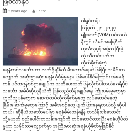
ဖြစ်လာနိုင်
2 years ago
Editor
ဝါရှင်တန်၊
ဩဂုတ်-၂၈-၂၀၂၄
မျိုးဆက်(VOM) ပင်လယ်
နီတွင် ယီမင်အခြေစိုက်
ဟူသီသူပုန်အဖွဲ့က ပြီးခဲ့
တဲ့ သီတင်းပတ်က
တိုက်ခိုက်ခဲ့တဲ့
ရေနံတင်သင်္ဘောဟာ လက်ရှိချိန်ထိ မီးလောင်နေဆဲဖြစ်ပြီး သမိုင်းတ
လျှောက် အဆိုးရွားဆုံး ရေနံယိုစိမ့်မှုများ ဖြစ်ပေါ်နိုင်ကြောင်း အမေရိ
ကန် ပင်တဂွန်စစ်ဌာနချုပ်က သတိပေးထုတ်ပြန်လိုက်ပါတယ်။ ဂရိပိုင်
သင်္ဘော အမ်ဗီဆိုယူနီယံကို ပြန်လည်ထိန်းချုပ်ရေး ကြိုးပမ်းမှုတွေမှာ
ဟူသီသူပုန်တွေက နောက်ထပ်တိုက်ခိုက်မှုတွေ လုပ်ဆောင်နေတဲ့
ခြိမ်းခြောက်မှုတွေကြောင့် အစီအစဉ်တွေ ပျက်ပြားနေရတယ်လို့ ဆိုပါ
တယ်။ ဆိုနီယံသင်္ဘောပေါ်မှာ ရေနံစိမ်းတန်ချိန် တသိန်းငါးသောင်း
သို့မဟုတ် စည်ပေါင်းတသန်းကျော်ကို တင်ဆောင်ထားပြီး ရေနံယိုဖိတ်
မှုဟာ သမိုင်းတလျှောက်မှာ အကြီးမားဆုံးရေနံယိုဖိတ်မှုဖြစ်နိုင်