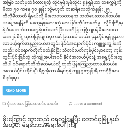
အဖြစ် သတ်မှတ်ခံထားရတဲ့ တိုင်ဖွန်းမုန်တိုင်း ရှန်ရှန်ဟာ တစက္ကန့်ကို
မီတာ ၅၀ ကနေ ၇၀ နှုန်း သို့မဟုတ် တနာရီလေတိုက်နှုန်း ၂၅၂
ကီလိုမီတာထိ ရှိမယ်လို့ မိုးလေဝသထာနက သတိပေးထားပါတယ်။
ယနေ့အချိန်ထိ မတွေ့ရဖူးသေးတဲ့ လေပြင်းတို်ကခတ်မှု ၊ လှိုင်းကြီးမှု
နဲ့ ဒီရေတက်တာတွေနဲ့ပတ်သက်ပြီး သတိပြုကြဖို့ ဂျပန်မိုးလေဝသ
အေဂျင်စီရဲ့ ထုတ်ပြန်ချက်မှာ ဖော်ပြထားပါတယ်။ မုန်တိုင်းရှန်ရှန်ဟာ
လာမယ့်ရက်အနည်းငယ်အတွင်း နိုင်ငံအနောက်ပိုင်း ကျူရှူးကျွန်းကို
လည်း ဝင်ရောက်တိုက်ခတ်နိုင်ပြီး သီတင်းပတ်ကုန်ပိုင်းမှာတော့ ကုန်း
တွင်းပိုင်းဖြစ်တဲ့ တိုကျိုအပါအဝင် နိုင်ငံအလယ်ပိုင်းနဲ့ အရှေ့ပိုင်းတွေ
ထိပါ ဝင်ရောက်တိုက်ခတ်မယ်လို့ ထုတ်ပြန်ကြေညာထားပါတယ်။
အလယ်ပိုင်း အိုင်ချီ၊ ရှီဇူအိုကာ စီရင်စုနဲ့ ကျူရှူးကျွန်းရှိ ကာဂိုရှီးမား
စီရင်စုမှာ…
READ MORE
,
,
မိုးလေဝသ
မြန်မာသတင်း
သတင်း
Leave a comment
မိုးကြောင့် ဆွာဆည် ရေလျှံနေပြီး တောင်ငူမြို့နယ်
အတွင်း ရေဘေးအရေးပေါ်ကြုံ