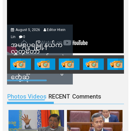
August 5, 2026
Editor Htein
Lin
0
အမရပူရမြို့နယ်က
လွှတ်တော်
ကိုယ်စားလှယ်တွေနဲ့
နေအိမ်တွေဖျက်သိမ်း
ခံရမယ့် ဒေသခံတွေ
တွေ့ဆုံ
Photos Videos
RECENT
Comments