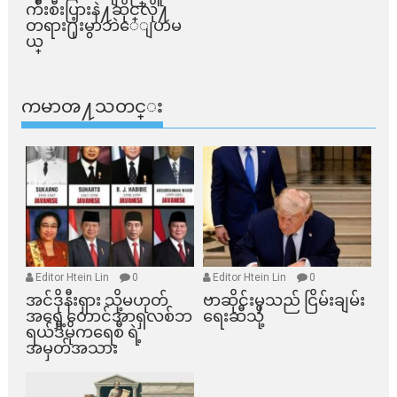
က်ိဳးစီးပြားနဲ႔ဆိုင္​လို႔
တရား႐ုံးမွာဘဲေျပာမ
ယ္​
ကမာၻ႔သတင္း
Editor Htein Lin
0
Editor Htein Lin
0
အင်ဒိုနီးရှား သို့မဟုတ်
ဗာဆိုင်းမှသည် ငြိမ်းချမ်း
အရှေ့တောင်အာရှလစ်ဘ
ရေးဆီသို့
ရယ်ဒီမိုကရေစီ ရဲ့
အမှတ်အသား