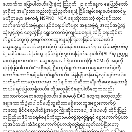
ယောက်က ပြောပါတယ်။ပြီးခဲ့တဲ့ သြဂုတ် ၂၃ ရက်နေ့က နေပြည်တော်
မှာရှိတဲ့ အမျိုးသားစည်းလုံးညီညွတ်ရေးနဲ့ ငြိမ်းချမ်းရေးဖော်ဆောင်မှု
ဗဟိုဌာနမှာ နစကရဲ့ NSPNC ၊ NCA ရေးထိုးထားတဲ့ တိုင်းရင်းသား
လက်နက်ကိုင်အဖွဲ့များ၊ နိုင်ငံရေးပါတီများ အစုအဖွဲ့ရဲ့ အလုပ်အဖွဲ့တို့
သုံးပွင့်ဆိုင် တွေ့ဆုံပြီး ရွေးကောက်ပွဲကျင်းပရေးနဲ့ လုံခြုံရေးဆိုင်ရာ
ကိစ္စရပ်တွေကို နှစ်ရက်တာဆွေးနွေးခဲ့ကြတာဖြစ်ပါတယ်။အဲဒီ
ဆွေးနွေးပွဲကိုတက်ရောက်ခဲ့တဲ့ တိုင်းရင်းသားလက်နက်ကိုင်အဖွဲ့တစ်ခု
ရဲ့ ခေါင်းဆောင်ဖြစ်သူ ရခိုင်ပြည်လွတ်မြောက်ရေးပါတီ(ALP)မှ ဥက္ကဋ္ဌ
စောမြရာဇာလင်းက ဆွေးနွေးရလဒ်နဲ့ပတ်သက်ပြီး VOM ကို အခုလို
ပြောပြခဲ့ပါတယ်။“အစိုးရရဲ့ ဦးတည်ချက်ကတော့ရွေးကောက်ပွဲကို
ကောင်းကောင်းမွန်မွန်လုပ်ချင်တယ်။ မြန်မြန်ဆန်ဆန်လုပ်ချင်တယ်။
သတ်မှတ်ထားတဲ့ကာလမှာ လုပ်ချင်တယ်ဆိုတာမျိုးကိုဆွေးနွေးတာရှိ
တယ်။ ရှင်းပြတာရှိတယ်။ ထို့အတူနိုင်ငံရေးပါတီတွေကလည်း
အားတက်သရောတော့ရှိတယ်။ဒါပေမယ့် EAO တွေကျတော့လည်း
ရွေးကောက်ပွဲမှာပါဝင်မယ့်သူဆိုတာမရှိသေးဘူး။ရွေးကောက်ပွဲ
ကတော့ နိုင်ငံရေးပါတီနဲ့အများကြီးဆိုင်တာပေါ့။ဒါပေမယ့် တိုင်းပြည်
တပြည်မှာဒီမိုကရေစီစနစ်ကိုသွားမယ်လို့ဆိုလို့ရှိရင် ရွေးကောက်ပွဲဟာ
လိုအပ်တယ်။အဲဒီရွေးကောက်ပွဲဟာဆိုလို့ရှိရင်လွတ်လပ်ပြီးတော့
တရားမျှတတဲ့ရွေးကောက်ပွဲအမှန်တကယ်ဖြစ်ဖို့လိုတယ်”လို့ ဒေါ်စော