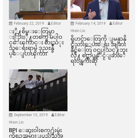
February 22, 2019
Editor
February 14, 2019
Editor
ႏို႔စိမ္းေတြမွာ
Htein Lin
ႏြားႏို႔တစက္မွ မပါဝ
ရိုဟင္ဂ်ာေတြကို ျမန္မာနို
င္ေၾကာင္း စားသံုး
င္ငံသားေပးေရး အျခား
သူေရးရာမွ ဒုညႊန္ခ်ဳ
နိုင္ငံေတြ ၀င္မပါသင္႔ဘူး
ပ္ေျပာၾကား
လို႔ စင္ကာပူနုိင္ငံျခားေ
ရး၀န္ၾကီးဆို
September 10, 2019
Editor
Htein Lin
BPI ​ေဆးဝါးစက္​႐ုံးမွဴး
ကိစၥအမ်ားျပည္​သူအ