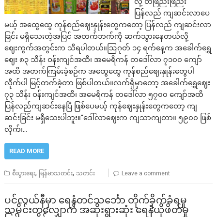
လို့ တဖြည်းဖြည်း
ပြန်လည် ကျဆင်းလာပေ
မယ့် အထွေထွေ ကုန်စည်ဈေးနှုန်းတွေကတော့ ပြန်လည် ကျဆင်းလာ
ခြင်း မရှိသေးတဲ့အပြင် အတက်ဘက်ကို ဆက်သွားနေတယ်လို့
ဈေးကွက်အတွင်းက သိရပါတယ်။ဩဂုတ် ၁၄ ရက်နေ့က အခေါက်ရွှေ
ဈေး ၈၃ သိန်း ဝန်းကျင်အထိ၊ အမေရိကန် တဒေါ်လာ ၇၁၀၀ ကျော်
အထိ အတက်ကြမ်းခဲ့စဉ်က အထွေထွေ ကုန်စည်ဈေးနှုန်းတွေပါ
လိုက်ပါ မြင့်တက်ခဲ့တာ ဖြစ်ပါတယ်။လက်ရှိမှာတော့ အခေါက်ရွှေဈေး
၇၃ သိန်း ဝန်းကျင်အထိ၊ အမေရိကန် တဒေါ်လာ ၅၇၀၀ ကျော်အထိ
ပြန်လည်ကျဆင်းနေပြီ ဖြစ်ပေမယ့် ကုန်ဈေးနှုန်းတွေကတော့ ကျ
ဆင်းခြင်း မရှိသေးပါဘူး။“ဒေါ်လာဈေးက ကျသာကျတာ။ ၅၉၀၀ ဖြစ်
လိုက်၊…
READ MORE
,
,
စီးပွားရေး
မြန်မာသတင်း
သတင်း
Leave a comment
ပင်လယ်နီမှာ ရေနံတင်သင်္ဘော တိုက်ခိုက်ခံရမှု
သမိုင်းတလျှောက် အဆိုးရွားဆုံး ရေနံယိုဖိတ်မှု