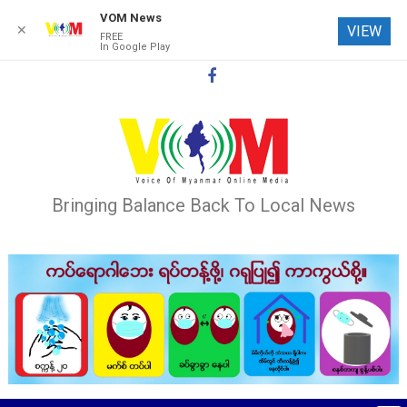
VOM News
✕
VIEW
FREE
In Google Play
Skip
to
content
Bringing Balance Back To Local News