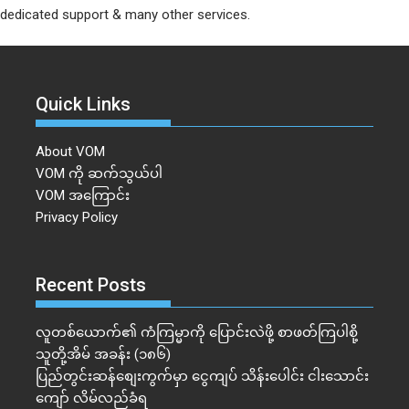
dedicated support & many other services.
Quick Links
About VOM
VOM ကို ဆက်သွယ်ပါ
VOM အကြောင်း
Privacy Policy
Recent Posts
လူတစ်ယောက်၏ ကံကြမ္မာကို ပြောင်းလဲဖို့ စာဖတ်ကြပါစို့
သူတို့အိမ် အခန်း (၁၈၆)
ပြည်တွင်းဆန်စျေးကွက်မှာ ငွေကျပ် သိန်းပေါင်း ငါး​သောင်း
ကျော် လိမ်လည်ခံရ