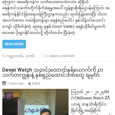
ကြောင်း အမေရိကန်က သတိပေးထားပါတယ်။ ဆိုနီယံ
ရေနံတင်သင်္ဘောတိုက်ခိုက်ခံရမှုအပေါ် လွန်စွာစိုးရိမ်ပူပန်ကြောင်း အ
မေရိကန်နိုင်ငံခြားရေးဝန်ကြီးဌာနကလည်း ထုတ်ပြန်ထားပြီး ဒါဟာ
အလက်စကာ ကမ်းရိုးတန်းမှာ ရေနံစည်ပေါင်း နှစ်သိန်းငါးသောင်း
ကျော် ယိုဖိတ်ခဲ့တဲ့ ၁၉၈၉ ခုနှစ် Exxon Valdez ရေနံယိုဖိတ်မှုထက်
လေးဆ ပိုများနိုင်တယ်လို့ ဆိုပါတယ်။ ပြီးခဲ့တဲ့…
READ MORE
,
ကမ္ဘာ့သတင်း
သတင်း
Leave a comment
Dawei Watch သတင်းထောက်နှစ်ယောက်ကို တ
သက်တကျွန်းနဲ့ နှစ်ရှည်ထောင်ဒဏ်တွေ ချမှတ်
2 years ago
Editor
ဩဂုတ် ၂၈ – ၂၀၂၄SN
(VOM)Dawei Watch မီဒီ
ယာရဲ့ တနင်္သာရီတိုင်း၊
မြိတ်မြို့အခြေစိုက်