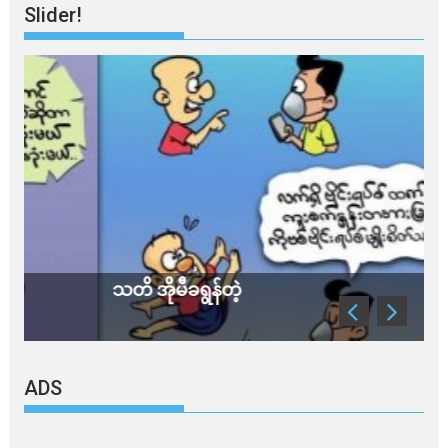
Slider!
သတိ အိုမီခရွန်တဲ့
ခ
ADS