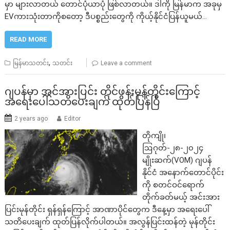
မှာ များလာတယ် တောင်ပုံယာပုံ ဖြစ်လာတယ်။ ဒါကို မြန်မာက အခုမှ
EVကားသုံးတာကိုစတော့ ဒီပစ္စည်းတွေကို ကိုယ့်နိုင်ငံပြန်ယူမယ်…
READ MORE
,
မြန်မာသတင်း
သတင်း
Leave a comment
ဂျပန်မှာ အင်အားပြင်း တိုင်ဖွန်းမုန်တိုင်းကြောင့်
အရေးပေါ်သတိပေးချက် ထုတ်ပြန်ပြီ
2 years ago
Editor
တိုကျို၊
ဩဂုတ်-၂၈-၂၀၂၄
မျိုးဆက်(VOM) ဂျပန်
နိုင်ငံ အနောက်တောင်ပိုင်း
ကို စတင်ဝင်ရောက်
တိုက်ခတ်မယ့် အင်းအား
ပြင်းမုန်တိုင်း ရှန်ရှန်ကြောင့် အာဏာပိုင်တွေက ဒီနေ့မှာ အရေးပေါ်
သတိပေးချက် ထုတ်ပြန်လိုက်ပါတယ်။ အလွန်ပြင်းထန်တဲ့ မုန်တိုင်း