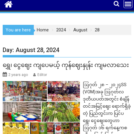
You are here
Home
2024
August
28
Day:
August 28, 2024
ရွှေ၊ ငွေဈေး ကျပေမယ့် ကုန်ဈေးနှုန်း ကျမလာသေး
2 years ago
Editor
ဩဂုတ် ၂၈ – ၂၀၂၄SS
(VOM)အခု ဩဂုတ်လ
ဒုတိယပတ်အတွင်း စံချိန်
တင်အမြင့်ဈေး ရောက်ရှိခဲ့
တဲ့ ပြည်တွင်းက ပြင်ပ
ရွှေ၊ ငွေဈေးတွေဟာ
ဩဂုတ် ၁၆ ရက်နေ့ကစ