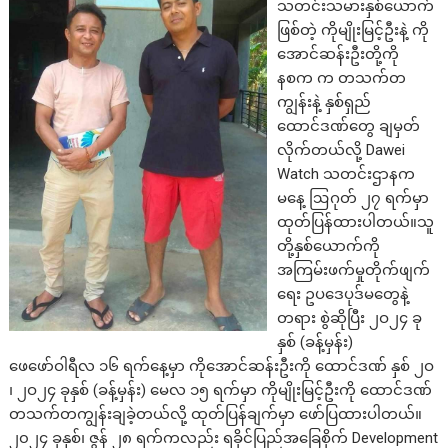
သတင်းသမားနှစ်ယောက်
ဖြစ်တဲ့ ကိုမျိုးမြင့်ဦးနဲ့ ကို
အောင်ဆန်းဦးတို့ကို
နစက က တသက်တ
ကျွန်းနဲ့ နှစ်ရှည်
ထောင်ဒဏ်တွေ ချမှတ်
လိုက်တယ်လို့ Dawei
Watch သတင်းဌာနက
မနေ့ ဩဂုတ် ၂၇ ရက်မှာ
ထုတ်ပြန်ထားပါတယ်။သူ
တို့နှစ်ယောက်ကို
အကြမ်းဖက်မှုတိုက်ဖျက်
ရေး ဥပဒေပုဒ်မတွေနဲ့
တရား စွဲဆိုပြီး ၂ဝ၂၄ ခု
နှစ် (ခန့်မှန်း)
ဖေဖော်ဝါရီလ ၁၆ ရက်နေ့မှာ ကိုအောင်ဆန်းဦးကို ထောင်ဒဏ် နှစ် ၂ဝ
၊ ၂ဝ၂၄ ခုနှစ် (ခန့်မှန်း) မေလ ၁၅ ရက်မှာ ကိုမျိုးမြင့်ဦးကို ထောင်ဒဏ်
တသက်တကျွန်းချခဲ့တယ်လို့ ထုတ်ပြန်ချက်မှာ ဖော်ပြထားပါတယ်။
၂၀၂၄ ခုနှစ်၊ ဇွန် ၂၈ ရက်ကလည်း ရခိုင်ပြည်အခြေစိုက် Development