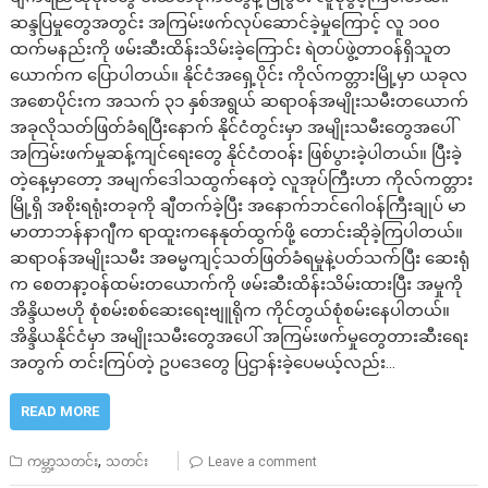
ဆန္ဒပြမှုတွေအတွင်း အကြမ်းဖက်လုပ်ဆောင်ခဲ့မှုကြောင့် လူ ၁၀၀
ထက်မနည်းကို ဖမ်းဆီးထိန်းသိမ်းခဲ့ကြောင်း ရဲတပ်ဖွဲ့တာဝန်ရှိသူတ
ယောက်က ပြောပါတယ်။ နိုင်ငံအရှေ့ပိုင်း ကိုလ်ကတ္တားမြို့မှာ ယခုလ
အစောပိုင်းက အသက် ၃၁ နှစ်အရွယ် ဆရာဝန်အမျိုးသမီးတယောက်
အခုလိုသတ်ဖြတ်ခံရပြီးနောက် နိုင်ငံတွင်းမှာ အမျိုးသမီးတွေအပေါ်
အကြမ်းဖက်မှုဆန့်ကျင်ရေးတွေ နိုင်ငံတဝန်း ဖြစ်ပွားခဲ့ပါတယ်။ ပြီးခဲ့
တဲ့နေ့မှာတော့ အမျက်ဒေါသထွက်နေတဲ့ လူအုပ်ကြီးဟာ ကိုလ်ကတ္တား
မြို့ရှိ အစိုးရရုံးတခုကို ချီတက်ခဲ့ပြီး အနောက်ဘင်ဂေါဝန်ကြီးချုပ် မာ
မာတာဘန်နာဂျီက ရာထူးကနေနုတ်ထွက်ဖို့ တောင်းဆိုခဲ့ကြပါတယ်။
ဆရာဝန်အမျိုးသမီး အဓမ္မကျင့်သတ်ဖြတ်ခံရမှုနဲ့ပတ်သက်ပြီး ဆေးရုံ
က စေတနာ့ဝန်ထမ်းတယောက်ကို ဖမ်းဆီးထိန်းသိမ်းထားပြီး အမှုကို
အိန္ဒိယဗဟို စုံစမ်းစစ်ဆေးရေးဗျူရိုက ကိုင်တွယ်စုံစမ်းနေပါတယ်။
အိန္ဒိယနိုင်ငံမှာ အမျိုးသမီးတွေအပေါ် အကြမ်းဖက်မှုတွေတားဆီးရေး
အတွက် တင်းကြပ်တဲ့ ဥပဒေတွေ ပြဌာန်းခဲ့ပေမယ့်လည်း…
READ MORE
,
ကမ္ဘာ့သတင်း
သတင်း
Leave a comment