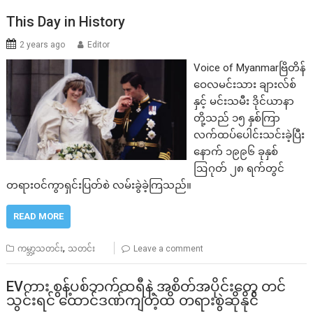
This Day in History
2 years ago
Editor
Voice of Myanmarဗြိတိန်
ဝေလမင်းသား ချားလ်စ်
နှင့် မင်းသမီး ဒိုင်ယာနာ
တို့သည် ၁၅ နှစ်ကြာ
လက်ထပ်ပေါင်းသင်းခဲ့ပြီး
နောက် ၁၉၉၆ ခုနှစ်
ဩဂုတ် ၂၈ ရက်တွင်
တရားဝင်ကွာရှင်းပြတ်စဲ လမ်းခွဲခဲ့ကြသည်။
READ MORE
,
ကမ္ဘာ့သတင်း
သတင်း
Leave a comment
EVကား စွန့်ပစ်ဘက်ထရီနဲ့ အစိတ်အပိုင်းတွေ တင်
သွင်းရင် ထောင်ဒဏ်ကျတဲ့ထိ တရားစွဲဆိုနိုင်