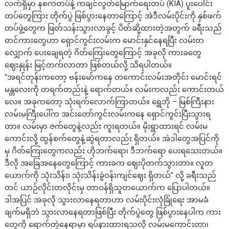
လက်ရှိမှာ နစကတပ်နဲ့ ကချင်လွတ်မြောက်ရေးတပ် (KIA) ပူးပေါင်း
တပ်တွေကြား တိုက်ပွဲ ဖြစ်ပွားနေတာကြောင့် အဲဒီလမ်းပိုင်းကို နှစ်ဖက်
တပ်ဖွဲ့တွေက ဖြတ်သန်းသွားလာခွင့် ပိတ်ဆို့ထားတဲ့အတွက် ခရီးသည်
တင်ကားတွေဟာ ရှောင်ကွင်းလမ်းက မောင်းနှင်နေရပြီး လမ်းတ
လျှောက် ပေးချေရတဲ့ ဂိတ်ကြေးတွေကြောင့် အခုလို ကားခတွေ
ဈေးနှုန်း မြင့်တက်လာတာ ဖြစ်တယ်လို့ သိရပါတယ်။
“အရင်တုန်းကတော့ ဗန်းမော်ကနေ တကောင်းလမ်းအတိုင်း မောင်းရင်
မန္တလေးကို တရက်တည်းနဲ့ ရောက်တယ်။ လမ်းကလည်း ကောင်းတယ်
လေ။ အခုကတော့ သုံးရက်လောက်ကြာတယ်။ ရွှေဘို – မြစ်ကြီးနား
လမ်းမကြီးပေါ်က အင်းတော်ကွင်းလမ်းကနေ ရှောင်ကွင်းပြီးသွားရ
တာ။ လမ်းမှာ ဇက်တွေနဲ့လည်း ကူးရတယ်။ မိုးရွာထားရင် လမ်းမ
ကောင်းလို့ ထွန်စက်တွေနဲ့ဆွဲရတာလည်း ရှိတယ်။ အဲဒါတွေအပြင်ကို
မှ ဂိတ်ကြေးတွေကလည်း ဟိုဘက်ရော၊ ဒီဘက်ရော ပေးရသေးတယ်။
ဒီလို အခြေအနေတွေကြောင့် ကားခက ဈေးပိုတက်သွားတာ။ လူတ
ယောက်ကို သုံးသိန်း၊ သုံးသိန်းခွဲဝန်းကျင်ဈေး ရှိတယ်” လို့ ခရီးသည်
တင် ယာဉ်လိုင်းတလိုင်းမှ တာဝန်ရှိသူတယောက်က ပြောပါတယ်။
ဒါအပြင် အခုလို သွားလာနေရတာဟာ လမ်းပိုင်းလုံခြုံရေး အာမခံ
ချက်မရှိဘဲ သွားလာနေရတာဖြစ်ပြီး တိုက်ပွဲတွေ ဖြစ်ပွားနေပါက ကား
တွေကို ရောက်တဲ့နေရာမှာ ရပ်နားထားရသလို လမ်းမကောင်းတာ၊