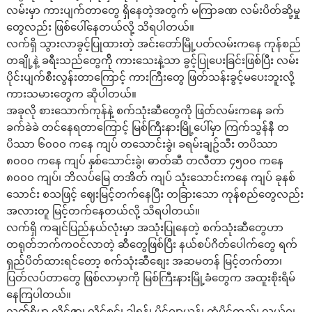
လမ်းမှာ ကားပျက်တာတွေ ရှိနေတဲ့အတွက် မကြာခဏ လမ်းပိတ်ဆို့မှု
တွေလည်း ဖြစ်ပေါ်နေတယ်လို့ သိရပါတယ်။
လက်ရှိ သွားလာခွင့်ပြုထားတဲ့ အင်းတော်မြို့ပတ်လမ်းကနေ ကုန်စည်
တချို့နဲ့ ခရီးသည်တွေက်ို ကားသေးနဲ့သာ ခွင့်ပြုပေးခြင်းဖြစ်ပြီး လမ်း
ပိုင်းပျက်စီးလွန်းတာကြောင့် ကားကြီးတွေ ဖြတ်သန်းခွင့်မပေးဘူးလို့
ကားသမားတွေက ဆိုပါတယ်။
အခုလို စားသောက်ကုန်နဲ့ စက်သုံးဆီတွေကို ဖြတ်လမ်းကနေ ခက်
ခက်ခဲခဲ တင်နေရတာကြောင့် မြစ်ကြီးနားမြို့ပေါ်မှာ ကြက်သွန်နီ တ
ပိဿာ ၆၀၀၀ ကနေ ကျပ် တသောင်းခွဲ၊ ခရမ်းချဥ်သီး တပိဿာ
၈၀၀၀ ကနေ ကျပ် နှစ်သောင်းခွဲ၊ ဓာတ်ဆီ တလီတာ ၄၅၀၀ ကနေ
၈၀၀၀ ကျပ်၊ ဘိလပ်မြေ တအိတ် ကျပ် သုံးသောင်းကနေ ကျပ် ခုနစ်
သောင်း စသဖြင့် ဈေးမြင့်တက်နေပြီး တခြားသော ကုန်စည်တွေလည်း
အလားတူ မြင့်တက်နေတယ်လို့ သိရပါတယ်။
လက်ရှိ ကချင်ပြည်နယ်လုံးမှာ အသုံးပြုနေတဲ့ စက်သုံးဆီတွေဟာ
တရုတ်ဘက်ကဝင်လာတဲ့ ဆီတွေဖြစ်ပြီး နယ်စပ်ဂိတ်ပေါက်တွေ ရက်
ရှည်ပိတ်ထားရင်တော့ စက်သုံးဆီစျေး အဆမတန် မြင့်တက်တာ၊
ပြတ်လပ်တာတွေ ဖြစ်လာမှာကို မြစ်ကြီးနားမြို့ခံတွေက အထူးစိုးရိမ်
နေကြပါတယ်။
လက်ရှိမှာ လိုင်ဇာ၊ လိုင်စင်၊ ခါရှန်၊ မိုင်ဂျာယန်၊ ကံပိုင်တည်၊ လွယ်ဂျ