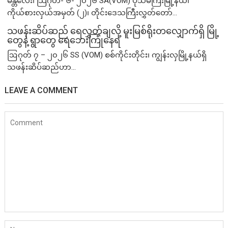
မန္တလေး၊ သြဂုတ်- ၆- ၂၀၂၆ SA(VOM) ပုသိမ်ကြီးမြို့နယ်၊
ကိုယ်စားလှယ်အမှတ် (၂)၊ တိုင်းဒေသကြီးလွှတ်တော်...
သဖန်းဆိပ်ဆည် ရေလွှတ်ချလို့ မူးမြစ်ရိုးတလျှောက်ရှိ မြို့
တွေနဲ့ ရွာတွေ ရေဘေးကြုံနေရ
ဩဂုတ် ၇ – ၂၀၂၆ SS (VOM) စစ်ကိုင်းတိုင်း၊ ကျွန်းလှမြို့နယ်ရှိ
သဖန်းဆိပ်ဆည်ဟာ...
LEAVE A COMMENT