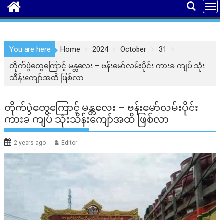
You are here
Home
2024
October
31
တိုက်ပွဲတွေကြောင့် မန္တလေး – ဗန်းမော်လမ်းပိုင်း ကားခ ကျပ် သုံး
သိန်းကျော်အထိ ဖြစ်လာ
တိုက်ပွဲတွေကြောင့် မန္တလေး – ဗန်းမော်လမ်းပိုင်း
ကားခ ကျပ် သုံးသိန်းကျော်အထိ ဖြစ်လာ
2 years ago
Editor