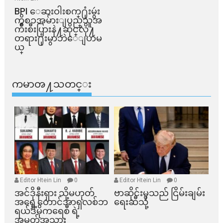
BPI ​ေဆးဝါးစက္​႐ုံးမွဴး
ကိစၥအမ်ားျပည္​သူအ
က်ိဳးစီးပြားနဲ႔ဆိုင္​လို႔
တရား႐ုံးမွာဘဲေျပာမ
ယ္​
ကမာၻ႔သတင္း
Editor Htein Lin
0
Editor Htein Lin
0
အင်ဒိုနီးရှား သို့မဟုတ်
ဗာဆိုင်းမှသည် ငြိမ်းချမ်း
အရှေ့တောင်အာရှလစ်ဘ
ရေးဆီသို့
ရယ်ဒီမိုကရေစီ ရဲ့
အမှတ်အသား