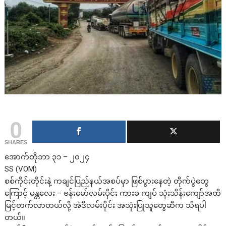
0
SHARES
အောက်တိုဘာ ၃၁ – ၂၀၂၄
SS (VOM)
စစ်ကိုင်းတိုင်းနဲ့ ကချင်ပြည်နယ်အစပ်မှာ ဖြစ်ပွားနေတဲ့ တိုက်ပွဲတွေ
ကြောင့် မန္တလေး – ဗန်းမော်လမ်းပိုင်း ကားခ ကျပ် သုံးသိန်းကျော်အထိ
မြင့်တက်လာတယ်လို့ အဲဒီလမ်းပိုင်း အသုံးပြုသူတွေဆီက သိရပါ
တယ်။