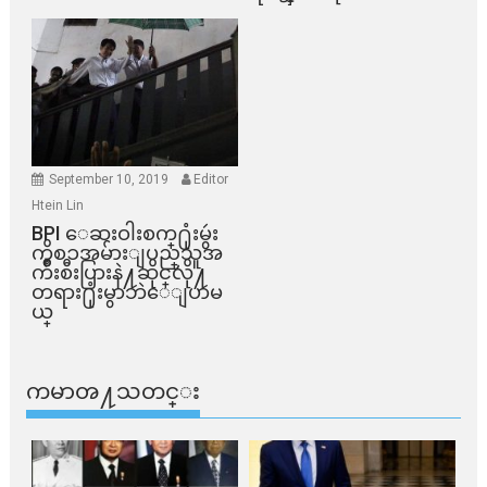
September 10, 2019
Editor
Htein Lin
BPI ​ေဆးဝါးစက္​႐ုံးမွဴး
ကိစၥအမ်ားျပည္​သူအ
က်ိဳးစီးပြားနဲ႔ဆိုင္​လို႔
တရား႐ုံးမွာဘဲေျပာမ
ယ္​
ကမာၻ႔သတင္း