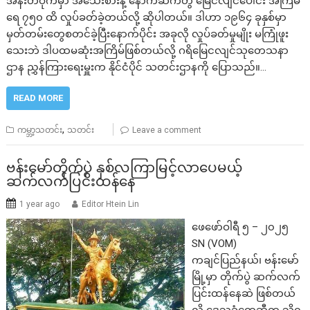
အနီးတဝိုက်မှာ အသေးစားနဲ့ နောက်ဆက်တွဲ မြေငလျင်ပေါင်း အကြိမ်
ရေ ၇၅၀ ထိ လှုပ်ခတ်ခဲ့တယ်လို့ ဆိုပါတယ်။ ဒါဟာ ၁၉၆၄ ခုနှစ်မှာ
မှတ်တမ်းတွေစတင်ခဲ့ပြီးနောက်ပိုင်း အခုလို လှုပ်ခတ်မှုမျိုး မကြုံဖူး
သေးဘဲ ဒါပထမဆုံးအကြိမ်ဖြစ်တယ်လို့ ဂရိမြေငလျင်သုတေသနာ
ဌာန ညွှန်ကြားရေးမှူးက နိုင်ငံပိုင် သတင်းဌာနကို ပြောသည်။…
READ MORE
,
ကမ္ဘာ့သတင်း
သတင်း
Leave a comment
ဗန်းမော်တိုက်ပွဲ နှစ်လ​ကြာ​မြင့်လာပေမယ့်
ဆက်လက်ပြင်းထန်နေ
1 year ago
Editor Htein Lin
ဖေဖော်ဝါရီ ၅ – ၂၀၂၅
SN (VOM)
ကချင်ပြည်နယ်၊ ဗန်းမော်
မြို့မှာ တိုက်ပွဲ ဆက်လက်
ပြင်းထန်နေဆဲ ဖြစ်တယ်