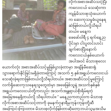
လိုက်အစာအဆိပ်သင့်ပြီး
ကလေးငယ် သေဆုံးကာ
ကျန်မိသားစုသုံး​ယောက်
က ဆေးကုသမှုခံယူနေရ
ဆဲဖြစ်တယ်လို့သိရပါ
တယ်။ မနေ့က
ဖေဖော်ဝါရီ ၄ ရက်နေ့ည
ပိုင်းမှာ ငါးပူတင်းဟင်း
ချက်စားပြီးနောက်
ကလေးငယ်နှစ်ယောက်
အပါအဝင် မိသားစုလေး
ယောက်လုံး အစာအဆိပ်သင့်မှုဖြစ်ပွားခဲ့တာမှာ အချိန်မီဆေးရုံ
သွားရောက်နိုင်ခြင်းမရှိခဲ့တာကြောင့် အသက် ၅ နှစ်အရွယ်ကလေးငယ်
သေဆုံးခဲ့ရတာဖြစ်တယ်လို့သိရပါတယ်။ အစာအဆိပ်သင့်မှုကြောင့်
လက်ရှိဆေးကုသနေရသူတွေထဲမှာ အဖေဖြစ်သူနဲ့ အသက်နှစ်နှစ်
အရွယ်ကလေးငယ်တို့ကလည်း အသက်အန္တရာယ်စိုးရိမ်ရတဲ့
အခြေအနေရှိတယ်လို့ သိရပါတယ်။ ” မနေ့ညကတည်းက မိသားစု
လိုက်အစာအဆိပ်သင့်တာကို ခုမနက်၇နာရီမှဘုန်းဘုန်းတို့ဆီ
အကြောင်းကြားတာ။ မိသားစုလိုက်ဖြစ်တာဆိုတော့ဘယ်သူမှအသိမ