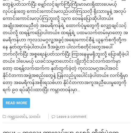
တွေနဲ့ပတ်သက်ပြီး မျှော်လင့်ချက်ကြီးကြီးမားမားရှိထားပေမယ့်
လုပ်ငန်းတွေ ကောင်းကောင်းမလည်ပတ်ကြသလို ရိုးသားမှုနဲ့ အလုပ်
ကောင်းကောင်းမလုပ်ကြဘူးလို့ သူက ဝေဖန်ပြောဆိုပါတယ်။
အချိုးအစားမညီတဲ့ အမေရိကန်ရဲ့ ထောက်ပံ့မှုတွေကို လျှော့ချင်သင့်
တယ်လို့ ထရန့်ကပြောပါတယ်။ ထရန့်ရဲ့ ပထမသက်တမ်းမှာတော့ အ
မေရိကန်ဟာ ကုလသမဂ္ဂလူ့အခွင့်အရေးကောင်စီနဲ့ ယူနက်စကိုတို့က
နေ နုတ်ထွက်ခဲ့ပါတယ်။ ဒီအဖွဲ့ဟာ ပါလက်စတိုင်းတွေအပေါ်
ဘက်လိုက်ပြီး အစ္စရေးနဲ့ပတ်သက်ပြီး ကြားနေမှုမရှိဘူးလို့ ပြောဆိုခဲ့ပါ
တယ်။ ဒါပေမယ့် ယခင်သမ္မတဟောင်း ဂျိုးဘိုင်ဒင်လက်ထက်မှာ
တော့ ထရန့်လက်ထက်က နုတ်ထွက်ခဲ့တဲ့ ကုလသမဂ္ဂအပါအဝင်
နိုင်ငံတကာအဖွဲ့အစည်းတွေနဲ့ ပြန်လည်ပူးပေါင်းခဲ့ပါတယ်။ လက်ရှိမှာ
တော့ အမေရိကန်အစိုးရသစ်ဟာ နိုင်ငံတကာအကူအညီပေးမှုတွေကို
ရက် ၉၀ ရပ်ဆိုင်းထားပြီး ကမ္ဘာတဝန်းမှာ…
READ MORE
,
ကမ္ဘာ့သတင်း
သတင်း
Leave a comment
တမူး – ကလေး ကားလမ်းမှာ နေ့စဥ် တိုက်ပွဲတွေ