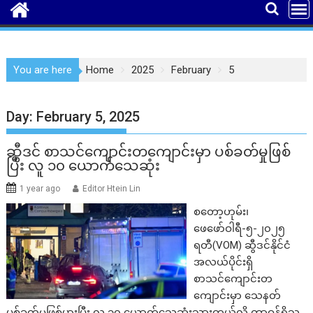
You are here
Home
2025
February
5
Day:
February 5, 2025
ဆွီဒင် စာသင်ကျောင်းတကျောင်းမှာ ပစ်ခတ်မှုဖြစ်
ပြီး လူ ၁၀ ယောက်သေဆုံး
1 year ago
Editor Htein Lin
စတော့ဟုမ်း၊
ဖေဖော်ဝါရီ-၅-၂၀၂၅
ရတီ(VOM) ဆွီဒင်နိုင်ငံ
အလယ်ပိုင်းရှိ
စာသင်ကျောင်းတ
ကျောင်းမှာ သေနတ်
ပစ်ခတ်မှုဖြစ်ပွားပြီး လူ ၁၀ ယောက်သေဆုံးသွားတယ်လို့ တာဝန်ရှိသူ