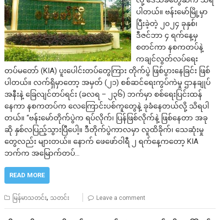
လို့ ဒေသခံတွေဆီက သိရ
ပါတယ်။ ဗန်းမော်မြို့မှာ
ပြီးခဲ့တဲ့ ၂၀၂၄ ခုနှစ်၊
ဒီဇင်ဘာ ၄ ရက်နေ့မှ
စတင်ကာ နစကတပ်နဲ့
ကချင်လွတ်လပ်ရေး
တပ်မတော် (KIA) ပူးပေါင်းတပ်တွေကြား တိုက်ပွဲ ဖြစ်ပွားနေခြင်း ဖြစ်
ပါတယ်။ လက်ရှိမှာတော့ အမှတ် (၂၁) စစ်ဆင်ရေးကွပ်ကဲမှု ဌာနချုပ်
အနီးနဲ့ ခြေလျင်တပ်ရင်း (ခလရ – ၂၃၆) ဘက်မှာ စစ်ရေးပြင်းထန်
နေကာ နစကတပ်က လေကြောင်းပစ်ကူတွေနဲ့ ခုခံနေတယ်လို့ သိရပါ
တယ်။ “ဗန်းမော်တိုက်ပွဲက ရပ်လိုက်၊ ပြန်ဖြစ်လိုက်နဲ့ ဖြစ်နေတာ အခု
ဆို နှစ်လပြည့်သွားပြီပေါ့။ ဒီတိုက်ပွဲကာလမှာ လူထိခိုက်၊ သေဆုံးမှု
တွေလည်း များတယ်။ နောက် ဖေဖော်ဝါရီ ၂ ရက်နေ့ကတော့ KIA
ဘက်က အမြောက်တပ်…
READ MORE
,
မြန်မာသတင်း
သတင်း
Leave a comment