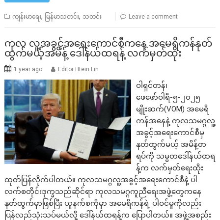
,
,
ကျန်းမာရေး
မြန်မာသတင်း
သတင်း
Leave a comment
ကုလ လူ့အခွင့်အရေးကောင်စီကနေ အမေရိကန်နုတ်
ထွက်မယ့်အမိန့် ဒေါ်နယ်ထရန့် လက်မှတ်ထိုး
1 year ago
Editor Htein Lin
ဝါရှင်တန်၊
ဖေဖော်ဝါရီ-၅-၂၀၂၅
မျိုးဆက်(VOM) အမေရိ
ကန်အနေနဲ့ ကုလသမဂ္ဂလူ့
အခွင့်အရေးကောင်စီမှ
နုတ်ထွက်မယ့် အမိန့်တ
ရပ်ကို သမ္မတဒေါ်နယ်ထရ
န့်က လက်မှတ်ရေးထိုး
ထုတ်ပြန်လိုက်ပါတယ်။ ကုလသမဂ္ဂလူ့အခွင့်အရေးကောင်စီနဲ့ ပါ
လက်စတိုင်းဒုက္ခသည်ဆိုင်ရာ ကုလသမဂ္ဂကူညီရေးအဖွဲ့တွေကနေ
နုတ်ထွက်မှာဖြစ်ပြီး ယူနက်စကိုမှာ အမေရိကန်ရဲ့ ပါဝင်မှုကိုလည်း
ပြန်လည်သုံးသပ်မယ်လို့ ဒေါ်နယ်ထရန့်က ပြောပါတယ်။ အဖွဲ့အစည်း