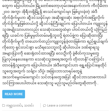
တွေက ပြောပါတယ်။ မြို့တော်စတော့ဟုမ်းအနောက်ဘက် ကီလိုမီတာ
၂၀၀ အကွာ အိုရီဘရိုမြို့ရှိ စာသင်ကျောင်းမှာ ဖြစ်ပွားခဲ့တဲ့ အဲဒီ
တိုက်ခိုက်မှုဟာ ဆွီဒင်သမိုင်းမှာ အဆိုးရွားဆုံး အစုလိုက်အပြုံလိုက်
တိုက်ခိုက်မှုဖြစ်တယ်လို့ ဆွီဒင်ဝန်ကြီးချုပ်က ပြောပါတယ်။ ကျူးလွန်
သူအမျိုးသားဟာလည်း သေဆုံးသတွေထဲမှာ ပါဝင်တယ်လို့ ယုံကြည်
ရပြီး ယခင်က ပြစ်မှုမှတ်တမ်းမရှိဘူးလို့ ရဲတပ်ဖွဲ့က ပြောဆိုထားပြီး
တိုက်ခိုက်မှုကို တယောက်တည်းကျူးလွန်ခဲ့တာဖြစ်ကာ ရည်ရွယ်ချက်
ကိုတော့ ရှင်းလင်းစွာ မသိရသေးဘူးလို့ ဆိုပါတယ်။ ဒဏ်ရာရသူ
အများပြားကို ဆေးရုံတင်ထားရပြီး လေးဦးကို ခွဲစိတ်ကုသမှုတွေ
ပြုလုပ်နေပေးနေကာ သေဆုံးသူအရေအတွက် တိုးလာနို်ငကြောင်း
တာဝန်ရှိသူတွေက ပြောပါတယ်။ အဲဒီကျောင်းဟာ ရွှေ့ပြောင်းနေထိုင်
သူတွေအတွက် သင်္ချာ၊ သိပ္ပံ၊ အခြားဘာသာရပ်တွေနဲ့
အသက်မွေးဝမ်းကျောင်း သင်တန်းတွေအပြင် ဆွီဒင်ဘာသာစကားပါ
သင်ကြားပေးပါတယ်။ သေဆုံးသူ မည်သူမည်ဝါတွေဆိုတာကို…
READ MORE
,
ကမ္ဘာ့သတင်း
သတင်း
Leave a comment