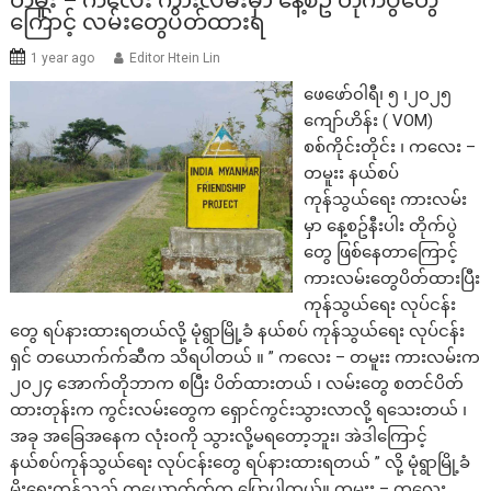
ကြောင့် လမ်းတွေပိတ်ထားရ
1 year ago
Editor Htein Lin
ဖေဖော်၀ါရီ၊ ၅ ၊၂၀၂၅
ကျော်ဟိန်း ( VOM)
စစ်ကိုင်းတိုင်း ၊ ကလေး –
တမူးး နယ်စပ်
ကုန်သွယ်ရေး ကားလမ်း
မှာ နေ့စဥ်နီးပါး တိုက်ပွဲ
တွေ ဖြစ်နေတာကြောင့်
ကားလမ်းတွေပိတ်ထားပြီး
ကုန်သွယ်ရေး လုပ်ငန်း
တွေ ရပ်နားထားရတယ်လို့ မုံရွာမြို့ခံ နယ်စပ် ကုန်သွယ်ရေး လုပ်ငန်း
ရှင် တယောက်က်ဆီက သိရပါတယ် ။ ” ကလေး – တမူးး ကားလမ်းက
၂၀၂၄ အောက်တိုဘာက စပြီး ပိတ်ထားတယ် ၊ လမ်းတွေ စတင်ပိတ်
ထားတုန်းက ကွင်းလမ်းတွေက ရှောင်ကွင်းသွားလာလို့ ရသေးတယ် ၊
အခု အခြေအနေက လုံး၀ကို သွားလို့မရတော့ဘူး၊ အဲဒါကြောင့်
နယ်စပ်ကုန်သွယ်ရေး လုပ်ငန်းတွေ ရပ်နားထားရတယ် ” လို့ မုံရွာမြို့ခံ
မိုးရေးကုန်သည် တယောက်က်က ပြောပါတယ်။ တမူးး – ကလေး…