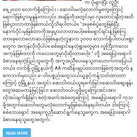
က ပိုများပြီး လူဦး
ရေ၂၀၀၀ လောက်ရှိကြောင်း ၊ ဆေးဝါးမလုံလောက်မှုတွေကြောင့်
ရောဂါဖြစ်ပွားမှုနူန်းကလည်း အချိန်တိုအတွင်းမှာ လူထောင်ချီတဲ့အထိ
ဖြစ်ပွားလာတာဖြစ်တယ်လို့သိရပါတယ်။ “အခုစစ်ပွဲတွေဖြစ်ပြီး
နောက်ပိုင်းမှဖြစ်တာကိုအခုပွားလာတာပေါ့။စစ်ရှောင်ရင်းနဲ့ဖြစ်ကြ
တာ။ခုလောလောဆယ်ဖြစ်နေတဲ့လူနာက ၃၀၀၀ လောက်ရှိပါတယ်။ရွာ
တွေက အကုန်လိုလိုပါပဲ။ စစ်ရှောင်နေတဲ့ရွာတွေမှာ။ လူကြီးကလေး
အကုန်ဖြစ်တာကို ကလေးတွေမှာပိုဆိုးတာပေါ့။ ” လို့ အရေပြားရောဂါ
ခံစားနေရတဲ့ပြည်သူတွေကို အကူအညီပေးနေသူတယောက်ကပြောပါ
တယ်။ လက်ရှိ ဂွမြို့နယ်ကို AA ကထိန်းချုပ်ထားတာဖြစ်တဲ့အတွက် န
စကဘက်မှလည်း ေဝါးပစ္စည်းတွေသယ်ယူခွင့်ကန့်သတ်ထားတာ
ကြောင့် ဂွမြို့နယ် အတွင်း ဆေးဝါးဝယ်ယူရခက်ခြင်း၊ဆေးဝါးစျေးနူန်း
တွေအဆမတန်မြင့်ခြင်း၊ ဆေးဝါးဝယ်ယူဖို့ငွေကြေးအင်းအား
လိုအပ်ချက်ရှိခြင်း စတဲ့အခက်အခဲတွေကြောင့် အရေပြားရောဂါ ကုသ
ဖို့အတွက်ဆေးဝါးတွေမလုံလောက်မှုဖြစ်ပေါ်နေရပါတယ်။ ဒါကြောင့်
စစ်ဘေးရှောင် အရေးကူညီဆောင်ရွက်နေသူတွေက အရေပြားရောဂါ
ခံစားနေရသူတွေအတွက်…
READ MORE