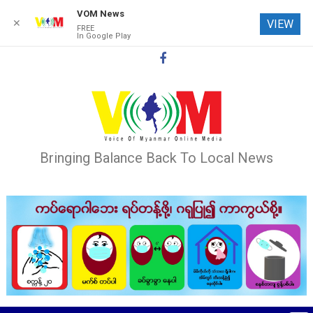
VOM News
✕
VIEW
FREE
In Google Play
Skip
to
content
Bringing Balance Back To Local News