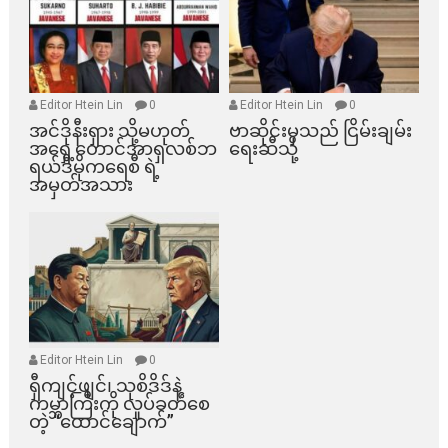
Editor Htein Lin
0
Editor Htein Lin
0
အင်ဒိုနီးရှား သို့မဟုတ်
ဗာဆိုင်းမှသည် ငြိမ်းချမ်း
အရှေ့တောင်အာရှလစ်ဘ
ရေးဆီသို့
ရယ်ဒီမိုကရေစီ ရဲ့
အမှတ်အသား
Editor Htein Lin
0
ရှီကျင့်ဖျင်၊ သုစိဒိဒ်နဲ့
ကမ္ဘာကြီးကို လှုပ်ခတ်စေ
တဲ့ “ထောင်ချောက်”