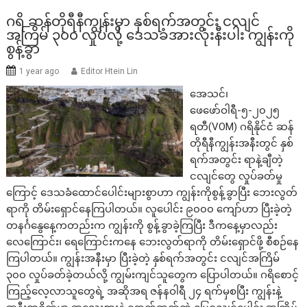
ဂရိ ဆန်တိုရီနီကျွန်းမှာ နှစ်ရက်အတွင်း ငလျင်
အကြိမ် ၃၀၀ လှုပ်လို့ ဒေသခံအားလုံးနီးပါး ကျွန်းကို
စွန့်ခွာ
1 year ago
Editor Htein Lin
အေသင်၊
ဖေဖော်ဝါရီ-၅-၂၀၂၅
ရတီ(VOM) ဂရိနိုင်ငံ ဆန်
တိုရီနီကျွန်းအနီးတွင် နှစ်
ရက်အတွင်း ရာနဲ့ချီတဲ့
ငလျင်တွေ လှုပ်ခတ်မှု
ကြောင့် ဒေသခံထောင်ပေါင်းများစွာဟာ ကျွန်းကိုစွန့်ခွာပြီး ဘေးလွတ်
ရာကို တိမ်းရှောင်နေကြပါတယ်။ လူပေါင်း ၉၀၀၀ ကျော်ဟာ ပြီးခဲ့တဲ့
တနင်္ဂနွေနေ့ကတည်းက ကျွန်းကို စွန့်ခွာခဲ့ကြပြီး ဒီကနေ့မှာလည်း
လေကြောင်း၊ ရေကြောင်းကနေ ဘေးလွတ်ရာကို တိမ်းရှောင်ဖို့ စီစဉ်နေ
ကြပါတယ်။ ကျွန်းအနီးမှာ ပြီးခဲ့တဲ့ နှစ်ရက်အတွင်း ငလျင်အကြိမ်
၃၀၀ လှုပ်ခတ်ခဲ့တယ်လို့ ကျွမ်းကျင်သူတွေက ပြောပါတယ်။ ဂရိစောင့်
ကြည့်လေ့လာသူတွေရဲ့ အဆိုအရ ဇန်နဝါရီ ၂၄ ရက်မှစပြီး ကျွန်းနဲ့