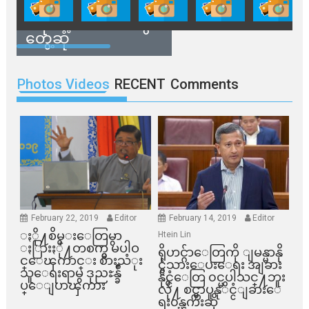
နေအိမ်တွေဖျက်သိမ်း
ခံရမယ့် ဒေသခံတွေ
တွေ့ဆုံ
Photos Videos
RECENT
Comments
February 22, 2019
Editor
February 14, 2019
Editor
ႏို႔စိမ္းေတြမွာ
Htein Lin
ႏြားႏို႔တစက္မွ မပါဝ
ရိုဟင္ဂ်ာေတြကို ျမန္မာနို
င္ေၾကာင္း စားသံုး
င္ငံသားေပးေရး အျခား
သူေရးရာမွ ဒုညႊန္ခ်ဳ
နိုင္ငံေတြ ၀င္မပါသင္႔ဘူး
ပ္ေျပာၾကား
လို႔ စင္ကာပူနုိင္ငံျခားေ
ရး၀န္ၾကီးဆို