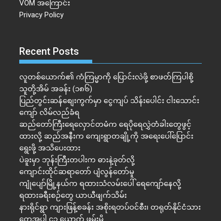
VOM အကြောင်း
Privacy Policy
Recent Posts
လူတစ်ယောက်၏ ကံကြမ္မာကို ပြောင်းလဲဖို့ စာဖတ်ကြပါစို့
သူတို့အိမ် အခန်း (၁၈၆)
ပြည်တွင်းဆန်စျေးကွက်မှာ ငွေကျပ် သိန်းပေါင်း ငါး​သောင်း
ကျော် လိမ်လည်ခံရ
ဆည်တော်ကြီးရေလှောင်တမံက ရေပိုရေလွှဲတံခါးတွေဖွင့်
ထားလို့ ဆည်အနီးက ကျေးရွာတချို့ကို အရေးပေါ်ပြောင်း
ရွေးဖို့ အသိပေးထား
ပဲခူးမှာ ဘုန်းကြီးတပါးက ဓားနဲ့ခုတ်လို့
ကျောင်းထိုင်ဆရာတော် ပျံလွန်တော်မူ
ကျုံပျော်မြို့နယ်က ရထားသံလမ်းပေါ် ရေကျော်နေလို့
ရထားခရီးစဉ်တွေ ယာယီဖျက်သိမ်း
နားရိုင်ရွာ ကျားဖြန့်စခန်း အစိုးရတပ်ဝင်စီး၊ တရုတ်နိုင်ငံသား
တွေအပါ ၄၃ ယောက် ဖမ်းမိ