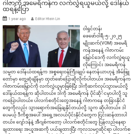
ဂါဇာကို အမေရိကန်က လက်လွှဲရယူမယ်လို့ ဒေါ်နယ်
ထရန့်ပြော
1 year ago
Editor Htein Lin
ဝါရှင်တန်၊
ဖေဖော်ဝါရီ-၅-၂၀၂၅
မျိုးဆက်(VOM) အမေရိ
ကန်အနေနဲ့ ဂါဇာကမ်း
မြှောင်ဒေကို လက်လွှဲရယူ
လိုကြောင်း အမေရိကန်
သမ္မတ ဒေါ်နယ်ထရန့်က အစ္စရေးဝန်ကြီးချုပ် နေတန်ယာဟုနဲ့ အိမ်ဖြူ
တော်မှာ တွေ့ဆုံချိန်မှာ ထုတ်ဖော်ပြောဆိုလိုက်ပါတယ်။ အမေရိကန်က
ဂါဇာကမ်းမြှောင်ကို လက်လွှဲယူမှာဖြစ်ပြီး ဒါကိုဆက်လုပ်သွားမယ်လို့
ဒေါ်နယ်ထရန့်က ဆိုပါတယ်။ ဒါကို အမေရိကန် ပိုင်ဆို်ငမှာပါလို့ သူ
ကပြောပါတယ်။ ပါလက်စတိုင်းတွေအနေနဲ့ ဂါဇာကနေ တခြားနိုင်ငံ
တွေကိုလည်း သွားရောက်အခြေချနိုင်တယ်လို့ သူက ဆိုပါတယ်။ ဒါ
ပေမယ့် ဒီကိစ္စအပေါ် အရှေ့အလယ်ပိုင်းနိုင်ငံတွေက ငြင်းဆန်ထားပါ
တယ်။ ဂျော်ဒန်နဲ့ အီဂျစ်ကတော့ ပါလက်စတိုင်းတွေ ပြန်လည်နေရာ
ချထားရေး အယူအဆကို ပယ်ချထားပြီး ကုလသမဂ္ဂဆိုင်ရာ ပါလက်စ