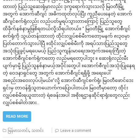
ထားတဲ့ ပြည်သူ့ဆေးရုံမှာလည်း ဒုက္ခရောက်သွားသလို မြဝတီမြို့
အတွက် အောက်ဆီဂျင် အဓိကထုတ်လုပ်ပြီး ကူညီပေးနေတဲ့ အောက်
ဆီဂျင်စက်ရုံလည်း လည်ပတ်မှုရပ်သွားတာကြောင့် ပြည်သူတွေ
ထိခိုက်နစ်နာမှုဖြစိရတယ်လို့သိရပါတယ်။ ” မြဝတီမြို့ အောက်စီဂျင်
စက်ရုံကို သွယ်တန်းထားတဲ့ ထိုင်းလျှပ်စစ်မီးကတော့မနက် ၈း၃၀မှာ
ပြတ်တောက်သွားပါပြီ ။ထိုင်းလျှပ်စစ်မီးကို အရပ်သားပြည်သူတွေ
အသုံးပြုခွင့်မရပေမယ့် ပြည်သူကျန်းမာရေးအတွက်အရေးကြီးတဲ့
အောက်စီဂျင်စက်ရုံကတော့ လည်မရတော့ပါဘူး ။ ဆေးရုံလည်းမီး
ပျက်မှာမို့ ပြည်သူနစ်နာမယ့်အပိုင်းတွေပါ ။အောက်စီဂျင်အသုံးပြုနေရ
တဲ့ ဝေဒနာရှင်တွေ အတွက် အောက်စီဂျင်ရရှိဖို့ အရေးပေါ်
အစည်းအဝေးလုပ်ပါ့မယ်။”လို့ အောက်ဆီဂျင်စက်ရုံ၊ မြဝတီဖောင်ဒေး
ရှင်းမှ တာဝန်ရှိသူတယောက်ကပြောပါတယ်။ မြဝတီမှာတော့ ထိုင်း
လျှပ်စစ်မီးရယူထားတဲ့ ရဲစခန်းအပါ အစိုးရဌာနဆိုင်ရာရုံးတွေလည်း
လျှပ်စစ်ဓါတ်အား…
READ MORE
,
မြန်မာသတင်း
သတင်း
Leave a comment