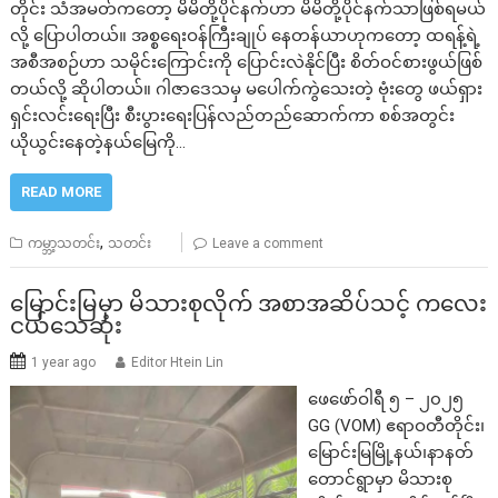
တိုင်း သံအမတ်ကတော့ မိမိတို့ပိုင်နက်ဟာ မိမိတို့ပိုင်နက်သာဖြစ်ရမယ်
လို့ ပြောပါတယ်။ အစ္စရေးဝန်ကြီးချုပ် နေတန်ယာဟုကတော့ ထရန့်ရဲ့
အစီအစဉ်ဟာ သမိုင်းကြောင်းကို ပြောင်းလဲနိုင်ပြီး စိတ်ဝင်စားဖွယ်ဖြစ်
တယ်လို့ ဆိုပါတယ်။ ဂါဇာဒေသမှ မပေါက်ကွဲသေးတဲ့ ဗုံးတွေ ဖယ်ရှား
ရှင်းလင်းရေးပြီး စီးပွားရေးပြန်လည်တည်ဆောက်ကာ စစ်အတွင်း
ယိုယွင်းနေတဲ့နယ်မြေကို…
READ MORE
,
ကမ္ဘာ့သတင်း
သတင်း
Leave a comment
မြောင်းမြမှာ မိသားစုလိုက် အစာအဆိပ်သင့် ကလေး
ငယ်သေဆုံး
1 year ago
Editor Htein Lin
ဖေဖော်ဝါရီ ၅ – ၂၀၂၅
GG (VOM) ဧရာဝတီတိုင်း၊
မြောင်းမြမြို့နယ်၊နာနတ်
တောင်ရွာမှာ မိသားစု