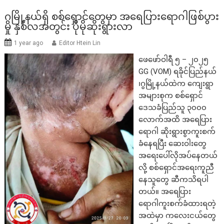
ဂွမြို့နယ်ရှိ စစ်ရှောင်တွေမှာ အရေပြားရောဂါဖြစ်ပွား
မှု နှစ်လအတွင်း ပိုမိုဆိုးရွားလာ
1 year ago
Editor Htein Lin
ဖေဖော်ဝါရီ ၅ – ၂၀၂၅
GG (VOM) ရခိုင်ပြည်နယ်
၊ဂွမြို့နယ်ထဲက ကျေးရွာ
အများစုက စစ်ရှောင်
ဒေသခံပြည်သူ ၃၀၀၀
လောက်အထိ အရေပြား
ရောဂါ ဆိုးရွားစွာကူးစက်
ခံနေရပြီး ဆေးဝါးတွေ
အရေးပေါ်လိုအပ်နေတယ်
လို့ စစ်ရှောင်အရေးကူညီ
နေသူတွေ ဆီကသိရပါ
တယ်။ အရေပြား
ရောဂါကူးစက်ခံထားရတဲ့
အထဲမှာ ကလေးငယ်တွေ