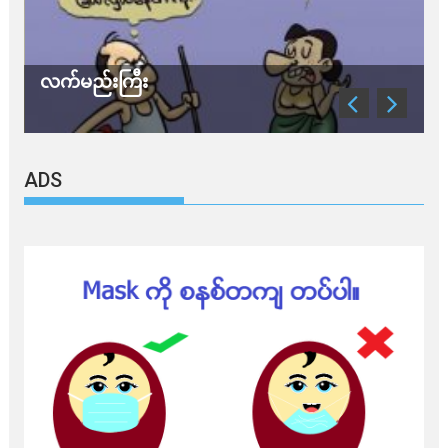
သတိ အိုမီခရွန်တဲ့
ADS