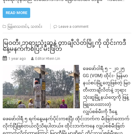
READ MORE
,
မြန်မာသတင်း
သတင်း
Leave a comment
မြဝတီ၊ ဘုရားသုံးဆူနဲ့ တာချီလိတ်မြို့ကို ထိုင်းကဒီ
နေ့မနက်ကစပြီး မီးဖြတ်
1 year ago
Editor Htein Lin
ဖေဖော်ဝါရီ ၅ – ၂၀၂၅
GG (VOM) ထိုင်း- မြန်မာ
နယ်စပ်မြို့တွေဖြစ်တဲ့ မြဝ
တီ၊တာချီလိတ်နဲ့ ဘုရား
သုံးဆူမြို့နယ်တွေကို ဖြန့်
ဖြူးပေးထားတဲ့
လျှပ်စစ်မီးကို ဒီနေ့
ဖေဖော်ဝါရီ ၅ ရက်နေ့မနက်ပိုင်းကစပြီး ထိုင်းဘက်က မီးဖြတ်တောက်
လိုက်ပြီဖြစ်တယ်လို့သိရပါတယ်။ ထိုင်းဘက်ကနေ လျှပ်စစ်မီးဖြတ်
တောက်လိုက်တာကြောင့် မြဝတီမြို့မှာဆိုရင် ထိုင်းလျှပ်စစ်မီးရယူ