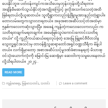
ပေးနိုင်ဘူး။ ပတ်ဝန်းကျင်ကအသိပေးမှဘုန်းဘုန်းတို့သိရတာ။
အချိန်မီမဆက်သွယ်နိုင်တဲ့အကျိုးကြောင့် ခုလိုအသက်သေတဲ့အထိ
ဖြစ်ရတယ်လို့ယူဆတယ်။ သူတို့ရွာကလည်းဖွံ့ဖြိုးမှုအားနည်းတဲ့ရွာပါ။
တောလမ်းတွေကသွားလာရတယ်။ အခုအစာအဆိပ်သင့်တဲအထဲမှာ
၅နှစ်ကလေးကဆုံးသွားပြီ။ အဖေနဲ့ ကျန်တဲ့ကလေးလေးကလည်း က
သတိရတချက်မရတချက်။ အမေဖြစ်သူပဲကောင်းကောင်းသတိရ
တယ်။” လို့ ကူညီကယ်ဆယ်ရေးလုပ်ခဲ့တဲ့ အေးမြ ​ဖြူစင်ဇီဝိတဒါန
သွေးလှူရှင်အသင်းမှ တာဝန်ရှိသူဆရာတော်အရှင်ဝဏ္ဍသီရိက မိန့်ပါ
တယ်။ လက်ရှိမှာတော့ အစာအဆိပ်သင့်မှုဒဏ်ခံစားနေရတဲ့ မိသားစု
ဝင်သုံးယောက်လုံးကို မြောင်းမြ ဆေးရုံမှာ ဆေးဝါးကုသမှုပေးနေတယ်
လို့သိရပါတယ်။ ၂၀၂၄…
READ MORE
,
,
ကျန်းမာရေး
မြန်မာသတင်း
သတင်း
Leave a comment