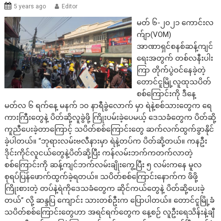
5 years ago
Editor
‌မတ် ၆-၂၀၂၁ ကောင်းလ
က်ျာ(VOM)
အာဏာရှင်စနစ်ဆန့်ကျင်
ရေးအတွက် တစ်လနီးပါး
ကြာ တိုက်ပွဲဝင်နေခဲ့တဲ့
တောင်ငူမြို့လူထုသပိတ်
စစ်ကြောင်းကို ဒီနေ့
မတ်လ ၆ ရက်နေ့ မနက် ၁၀ နာရီခွဲလောက် မှာ ရဲနဲ့စစ်သားတွေက ရေ
ကားကြီးတွေနဲ့ ပိတ်ဆို့လူခွဲဖို့ ကြိုးပမ်းခဲ့ပေမယ့် ဒေသခံတွေက ပိတ်ဆို့
ကူညီ‌ပေးခဲ့တာ‌ကြောင့် သပိတ်စစ်ကြောင်းတွေ ဆက်လက်ထွက်ခွာနိုင်
ခဲ့ပါတယ်။ “ဘုရားလမ်းဗလီနားမှာ ရဲနဲ့တပ်က ပိတ်ဆို့တယ်။ ကနဦး
ဒိုင်းကိုင်လူငယ်တွေနဲ့ပိတ်ဆို့ပြီး ကန်လမ်းဘက်ကတက်လာတဲ့
စစ်ကြောင်းကို ဆန့်ကျင်ဘက်လမ်းချိုး‌‌ကွေ့ပြီး ၅ လမ်းကနေ မူလ
စုရပ်ပြန်ဖောက်ထွက်ခဲ့ရတယ်။ သပိတ်စစ်ကြောင်းနောက်က ဖိဖို့
ကြိုးစားတဲ့ တပ်နဲ့ရဲကိုဒေသခံတွေက ဆိုင်ကယ်တွေနဲ့ ပိတ်ဆို့ပေးခဲ့
တယ်” လို့ ဆန္ဒပြ ကျောင်း သားတစ်ဦးက ပြောပါတယ်။ တောင်ငူမြို့ခံ
သပိတ်စစ်ကြောင်းတွေဟာ အရင်ရက်တွေက နေ့စဉ် လူဦးရေသိန်းနဲ့ချီ