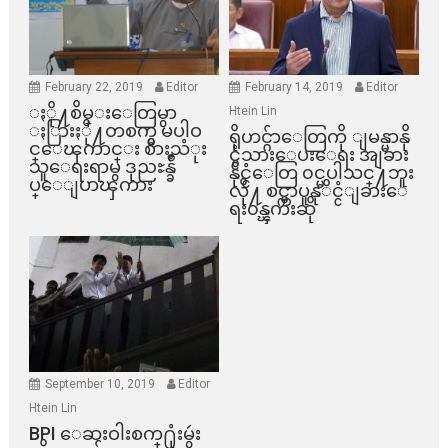
February 22, 2019
Editor
February 14, 2019
Editor
ႏို႔စိမ္းေတြမွာ
Htein Lin
ႏြားႏို႔တစက္မွ မပါဝ
ရိုဟင္ဂ်ာေတြကို ျမန္မာနို
င္ေၾကာင္း စားသံုး
င္ငံသားေပးေရး အျခား
သူေရးရာမွ ဒုညႊန္ခ်ဳ
နိုင္ငံေတြ ၀င္မပါသင္႔ဘူး
ပ္ေျပာၾကား
လို႔ စင္ကာပူနုိင္ငံျခားေ
ရး၀န္ၾကီးဆို
September 10, 2019
Editor
Htein Lin
BPI ​ေဆးဝါးစက္​႐ုံးမွဴး