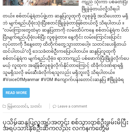
ကျည် သုံးကာ ပစ်ခတ်ပြီး
ဖြိုခွဲခဲ့တယ်လို့သိရပါ
တယ်။ စစ်တပ်နဲ့ရဲတပ်ဖွဲ့ဟာ ဆန္ဒပြလူထုကို လူစုခွဲဖို့ အသိပေးတာ မရှိ
ဘဲ မျက်ရည်ယိုဗုံးသုံးပြီးစတင်ဖြိုခွဲခဲ့တာဖြစ်တယ်လို့ သိရပါတယ် ။
“လမ်းကြားတွေထဲမှာ ဆန္ဒပြတာကို လမ်းထိပ်ကနေ စစ်တပ်နဲ့ရဲက ပိတ်
ပြီးမျက်ရည်ယိုဗုံးပစ်ပြီး လူစုခွဲတာ။ နေ့တိုင်း လမ်းကြောင်းပြောင်း
လုပ်တာကို ဒီနေ့တော့ ထိတိုက်တွေ့သွားတာပေါ့။ သတင်းပေးရှိတယ်
ထင်ပါတယ်”လို့ ဒေသခံတစ်ဦးကပြောပါတယ်။ ဆန္ဒပြလူထုကို
စစ်တပ်နဲ့ရဲက မျက်ရည်ယိုဗုံး၊ ရာဘာကျည် ပစ်ဖောက်ပြီးဖြိုခွဲလိုက်ပေ
မယ့် လူထုက အချိန်မီလူစုခွဲလိုက်နိုင်တာကြောင့် ထိခိုက်ဒဏ်ရာရရှိ
သူမရှိသလို ဖမ်းဆီးခံလိုက်ရသူလည်း မရှိဘူးလို့ သိရပါတယ်။
#VoiceOfMyanmar #VOM #ကျောက်ပန်းတောင်းဆန္ဒပြ #ဖြိုခွဲခံရ
READ MORE
,
မြန်မာသတင်း
သတင်း
Leave a comment
ပုသိမ်ဆန္ဒပြလူအုပ်အတွင်း စစ်သားတစ်ဦးဖမ်းမိပြီး
အရပ်သားနှစ်ဦးဆီကလည်း လက်နက်တွေမိ