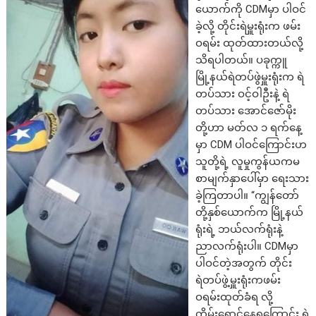
ယောက်ကို CDMမှာ ပါဝင်
ခဲ့လို့ တိုင်းရဲမှူးရုံးက ဖမ်း
ဝရမ်း ထုတ်ထားတယ်လို့
သိရပါတယ်။ ပခုက္ကူ
မြို့နယ်ရဲတပ်ဖွဲမှူးရုံးက ရဲ
တပ်သား ဝင့်ဝါဦးနဲ့ ရဲ
တပ်သား အောင်ဇော်မိုး
တို့ဟာ မတ်လ ၁ ရက်နေ့
မှာ CDM ပါဝင်ကြောင်းဟ
သူတို့ရဲ့ လူမှုကွန်ယကမ
စာမျက်နှာပေါ်မှာ ရေးသား
ခဲ့ကြတာပါ။ “ကျွန်တော်
တို့နှစ်ယောက်က မြို့နယ်
ရုံးရဲ့ ဘယ်လက်ရုံးနဲ့
ညာလက်ရုံးပါ။ CDMမှာ
ပါဝင်တဲ့အတွက် တိုင်း
ရဲတပ်ဖွဲ့မှူးရုံးကဖမ်း
ဝရမ်းထုတ်ခံရ လို့
တိမ်းရှောင်နေရကြောင်း ရဲ