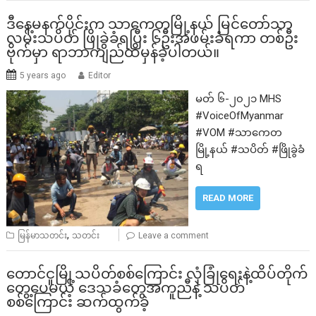
ဒီနေ့မနက်ပိုင်းက သာကေတမြို့နယ် မြင်တော်သာ
လမ်းသပိတ် ဖြိုခွဲခံရပြီး ၆ဦးအဖမ်းခံရကာ တစ်ဦး
ဗိုက်မှာ ရာဘာကျည်ထိမှန်ခဲ့ပါတယ်။
5 years ago
Editor
မတ် ၆-၂၀၂၁ MHS
#VoiceOfMyanmar
#VOM #သာကေတ
မြို့နယ် #သပိတ် #ဖြိုခွဲခံ
ရ
READ MORE
,
မြန်မာသတင်း
သတင်း
Leave a comment
တောင်ငူမြို့သပိတ်စစ်ကြောင်း လုံခြုံရေးနဲ့ထိပ်‌တိုက်
တွေ့ပေမယ့် ဒေသခံတွေအကူညီနဲ့ သပိတ်
စစ်ကြောင်း ဆက်ထွက်ခဲ့