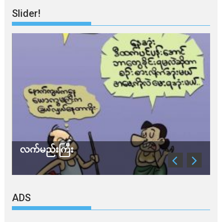
Slider!
ကြီး
သတိ အိုမီခရွန်တဲ
ADS