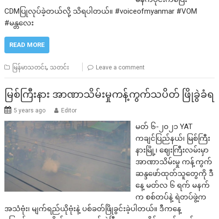
CDMပြုလုပ်ခဲ့တယ်လို့ သိရပါတယ်။ #voiceofmyanmar #VOM
#မန္တလေး
READ MORE
,
မြန်မာသတင်း
သတင်း
Leave a comment
မြစ်ကြီးနား အာဏာသိမ်းမှုကန့်ကွက်သပိတ် ဖြိုခွဲခံရ
5 years ago
Editor
မတ် ၆-၂၀၂၁ YAT
ကချင်ပြည်နယ်၊ မြစ်ကြီး
နားမြို့၊ ဈေးကြီးလမ်းမှာ
အာဏာသိမ်းမှု ကန့်ကွက်
ဆန္ဒဖော်ထုတ်သူတွေကို ဒီ
နေ့ မတ်လ ၆ ရက် မနက်
က စစ်တပ်နဲ့ ရဲတပ်ဖွဲ့က
အသံဗုံး၊ မျက်ရည်ယိုဗုံးနဲ့ ပစ်ခတ်ဖြိုခွင်းခဲ့ပါတယ်။ ဒီကနေ့