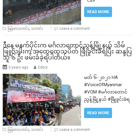
READ MORE
,
မြန်မာသတင်း
သတင်း
Leave a comment
ဒီနေ့ မနက်ပိုင်းက မင်္ဂလာတောင်ညွန့်မြို့နယ် သိမ်
ဖြူလမ်းက အထွေထွေသပိတ် ဖြိုခွင်းခံရပြီး ဆန္ဒပြ
သူ ၆ ဦး ဖမ်းခံခဲ့ရပါတယ်။
5 years ago
Editor
မတ် ၆-၂၀၂၁ HA
#VoiceOfMyanmar
#VOM #မင်္ဂလာတောင်
ညွန့်မြို့နယ် #ဖြိုခွင်းခံရ
READ MORE
,
မြန်မာသတင်း
သတင်း
Leave a comment