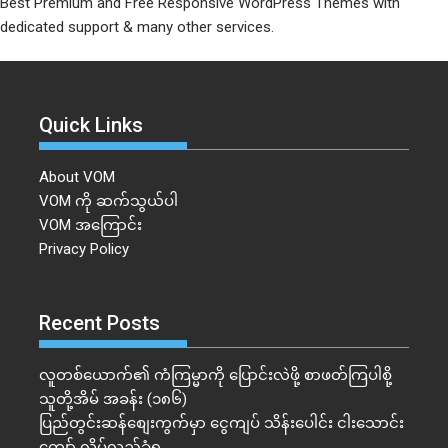
Best Premium and Free Responsive WordPress Themes with
dedicated support & many other services.
Quick Links
About VOM
VOM ကို ဆက်သွယ်ပါ
VOM အကြောင်း
Privacy Policy
Recent Posts
လူတစ်ယောက်၏ ကံကြမ္မာကို ပြောင်းလဲဖို့ စာဖတ်ကြပါစို့
သူတို့အိမ် အခန်း (၁၈၆)
ပြည်တွင်းဆန်စျေးကွက်မှာ ငွေကျပ် သိန်းပေါင်း ငါး​သောင်း
ကျော် လိမ်လည်ခံရ