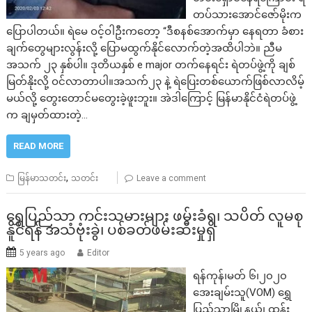
တပ်သားအောင်ဇော်မိုးက
ပြောပါတယ်။ ရဲမေ ဝင့်ဝါဦးကတော့ “ဒီစနစ်အောက်မှာ နေရတာ ခံစား
ချက်တွေများလွန်းလို့ ပြောမထွက်နိုင်လောက်တဲ့အထိပါဘဲ။ ညီမ
အသက် ၂၃ နှစ်ပါ။ ဒုတိယနှစ် e major တက်နေရင်း ရဲတပ်ဖွဲ့ကို ချစ်
မြတ်နိုးလို့ ဝင်လာတာပါ။အသက်၂၃ နဲ့ ရဲပြေးတစ်ယောက်ဖြစ်လာလိမ့်
မယ်လို့ တွေးတောင်မတွေးခဲ့ဖူးဘူး။ အဲဒါကြောင့် မြန်မာနိုင်ငံရဲတပ်ဖွဲ့
က ချမှတ်ထားတဲ့…
READ MORE
,
မြန်မာသတင်း
သတင်း
Leave a comment
ရွှေပြည်သာ ကင်းသမားများ ဖမ်းခံရ၊ သပိတ် လူမစု
နိူင်ရန် အသံဗုံးခွဲ၊ ပစ်ခတ်ဖမ်းဆီးမှုရှိ
5 years ago
Editor
ရန်ကုန်၊မတ် ၆၊၂၀၂၀
အေးချမ်းသူ(VOM) ရွှေ
ပြည်သာမြို့နယ်၊ ထန်း