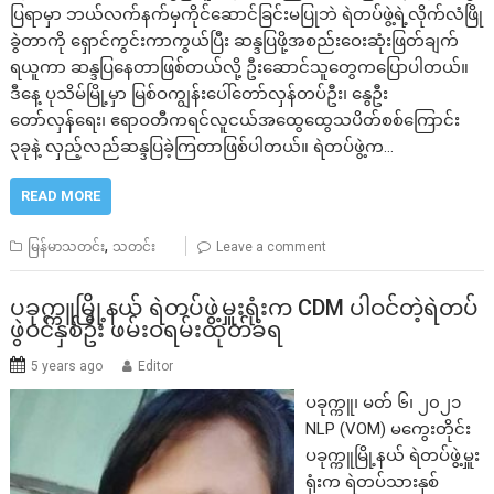
ပြရာမှာ ဘယ်လက်နက်မှကိုင်ဆောင်ခြင်းမပြုဘဲ ရဲတပ်ဖွဲ့ရဲ့လိုက်လံဖြို
ခွဲတာကို ရှောင်ကွင်းကာကွယ်ပြီး ဆန္ဒပြဖို့အစည်းဝေးဆုံးဖြတ်ချက်
ရယူကာ ဆန္ဒပြနေတာဖြစ်တယ်လို့ ဦးဆောင်သူတွေကပြောပါတယ်။
ဒီနေ့ ပုသိမ်မြို့မှာ မြစ်ဝကျွန်းပေါ်တော်လှန်တပ်ဦး၊ နွေဦး
တော်လှန်ရေး၊ ဧရာဝတီကရင်လူငယ်အထွေထွေသပိတ်စစ်ကြောင်း
၃ခုနဲ့ လှည့်လည်ဆန္ဒပြခဲ့ကြတာဖြစ်ပါတယ်။ ရဲတပ်ဖွဲ့က…
READ MORE
,
မြန်မာသတင်း
သတင်း
Leave a comment
ပခုက္ကူမြို့နယ် ရဲတပ်ဖွဲ့မှူးရုံးက CDM ပါဝင်တဲ့ရဲတပ်
ဖွဲဝင်နှစ်ဦး ဖမ်းဝရမ်းထုတ်ခံရ
5 years ago
Editor
ပခုက္ကူ၊ မတ် ၆၊ ၂၀၂၁
NLP (VOM) မကွေးတိုင်း
ပခုက္ကူမြို့နယ် ရဲတပ်ဖွဲ့မှူး
ရုံးက ရဲတပ်သားနှစ်