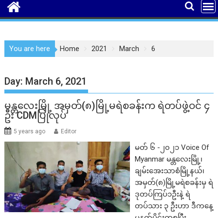
You are here
Home
2021
March
6
Day:
March 6, 2021
မန္တလေးမြို့ အမှတ်(၈)မြို့မရဲစခန်းက ရဲတပ်ဖွဲ့ဝင် ၄
ဦး CDMပြုလုပ်
5 years ago
Editor
မတ် ၆ -၂၀၂၁ Voice Of
Myanmar မန္တလေးမြို့၊
ချမ်းအေးသာစံမြို့နယ်၊
အမှတ်(၈)မြို့မရဲစခန်းမှ ရဲ
ဒုတပ်ကြပ်၁ဦးနဲ့ ရဲ
တပ်သား ၃ ဦးဟာ ဒီကနေ့
မနက်ပိုင်းကစပြီး