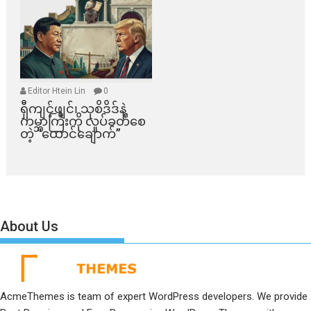
Editor Htein Lin
0
ရှီကျင့်ဖျင်၊ သုစိဒိဒ်နဲ့
ကမ္ဘာကြီးကို လှုပ်ခတ်စေ
တဲ့ “ထောင်ချောက်”
About Us
AcmeThemes is team of expert WordPress developers. We provide