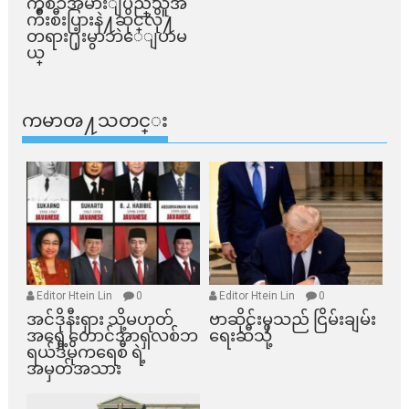
ကိစၥအမ်ားျပည္​သူအ
က်ိဳးစီးပြားနဲ႔ဆိုင္​လို႔
တရား႐ုံးမွာဘဲေျပာမ
ယ္​
ကမာၻ႔သတင္း
Editor Htein Lin
0
Editor Htein Lin
0
အင်ဒိုနီးရှား သို့မဟုတ်
ဗာဆိုင်းမှသည် ငြိမ်းချမ်း
အရှေ့တောင်အာရှလစ်ဘ
ရေးဆီသို့
ရယ်ဒီမိုကရေစီ ရဲ့
အမှတ်အသား