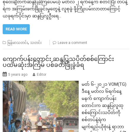
စုဝေးချီတက်ဆန္ဒပြခဲ့ကြပေမယ့် မတ်လ ၂ ရက်နေ့က စတင်ပြီး တပ်နဲ့
ရဲက အကြမ်းဖက်ဖြိုခွင်းမှုတွေနဲ့ လူစုခွဲ ဖို့ကြိုးပမ်းလာ‌တာကြောင့်
ယခုရက်ပိုင်းမှာ ဆန္ဒပြလူဦးရေ…
READ MORE
,
မြန်မာသတင်း
သတင်း
Leave a comment
ကျောက်ပန်းတောင်း ဆန္ဒပြသပိတ်စစ်ကြောင်း
ပထမဆုံးအကြိမ် ပစ်ခတ်ဖြိုခွဲခံရ
5 years ago
Editor
မတ် ၆-၂၀၂၁ VOM(TG)
ဒီနေ့ မတ်လ ၆ရက်နေ့
မနက် ကျောက်ပန်း
တောင်းက ဆန္ဒပြလူထု
စစ်ကြောင်းသပိတ်ကို
စစ်တပ်နဲ့ရဲက
မျက်ရည်ယိုဗုံးနဲ့ ရာဘာ