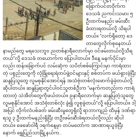
ခြောက်ပင်တဝိုက်က
ဒေသခံ ညကင်းသမား ၅
ဦးထက်မနည်း ဖမ်းဆီး
ခံထားရတယ်လို့ သိရပါ
တယ်။ “လက်ရှိတော့ ဒေ
တာတွေလိုက်စုနေတယ်
နာမည်တွေ မရသေးဘူး၊ ညတစ်နာရီလောက်မှာ ဝင်ဖမ်းတယ်လို့သိရ
တယ်”လို့ ဒေသခံ တယောက်က ပြောပါတယ်။ ဒီနေ့ မနက်ပိုင်းမှာ
လည်း ထန်းခြောက်ပင် လမ်းဆုံက သပိတ်စစ်ကြောင်းမှာ ကာရံထား
တဲ့ ပစွည်းတွေကို လုံခြုံရေးရဲတပ်ဖွဲ့ဝင်များနှင့် စစ်တပ်က ဖယ်ရှားခဲ့ပြီး
ဆန္ဒပြသူတွေ လူမစုနိုင်အောင်ရန် အသံဗုံးတစ်လုံးဖောက်ခွဲခဲ့တယ်လို့
ဆိုပါတယ်။ ဆန္ဒပြရာတွင်ပါဝင်သူတစ်ဦးက “မနက်ကတည်းက ကာရံ
ထားတဲ့ သဲအိတ်တွေကိုဖယ်တယ်။ ၉နာရီလောက်မှာ ဆန္ဒပြတဲ့သူတွေ
လူမစုနိုင်အောင် အသံဗုံးတစ်လုံး ခွဲ၍ လူစုခွဲတယ်”လို့ ပြောပါတယ်။ ဒါ့
အပြင် လိုက်လံပစ်ခတ် ဖမ်းဆီးမှုတွေရှိလို့ ရာဘာကျည် ထိမှန် ဒဏ်ရာ
ရသူ ၃ ဦးထက်မနည်းရှိပြီး တဦးဖမ်းဆီးခံရတယ်လို့လည်း ဆိုပါ
တယ်။ ဖေဖော်ဝါရီ ၁ရက်နေ့မှာ တပ်မတော်က အာဏာရယူခဲ့ပြီး
နောက် ရွှေပြည်သာမြို့နယ်က…