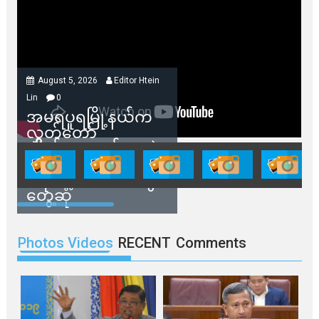
August 5, 2026
Editor Htein
Lin
0
အမရပူရမြို့နယ်က
လွှတ်တော်
ကိုယ်စားလှယ်တွေနဲ့
နေအိမ်တွေဖျက်သိမ်း
ခံရမယ့် ဒေသခံတွေ
တွေ့ဆုံ
Photos Videos
RECENT
Comments