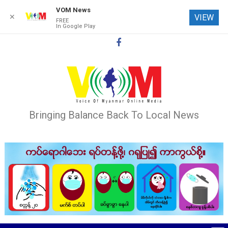
VOM News
✕
VIEW
FREE
In Google Play
Skip
to
content
Bringing Balance Back To Local News