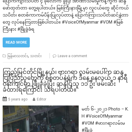
ပြောက်ကျားသပိတ် ၄ ခုလောက် ခွဲပြီး အာဏာသိမ်းမှုကန့်ကွက် ဆန္ဒ
ဖော်ထုတ်တာ တွေ့ရပါတယ်။ မြစ်ကြီးနားမြို့မှာ လူငယ်တွေ ဆိုင်ကယ်
သပိတ်၊ စတစ်ကာကမ်ပိန်းပြုလုပ်တာနဲ့ ပြောက်ကြားသပိတ်ဆင်နွှဲတာ
တွေ လုပ်နေကြတာဖြစ်ပါတယ်။ #VoiceOfMyanmar #VOM #မြစ်
ကြီးနား #ဖြိုခွဲခံရ
READ MORE
,
မြန်မာသတင်း
သတင်း
Leave a comment
ကြည့်မြင်တိုင်မြို့နယ်၊ ဗားဂရာ လမ်းမပေါ်က ဆန္ဒ
ပြပြည်သူတွေကို စစ်တပ်နဲ့ရဲက ဒီနေ့ နေလယ် ၁ နာရီ
ဝန်းကျင်မှာ ဖြိုခွဲခဲ့ပြီး ဆန္ဒပြသူ ၁၁ ဦး ဖမ်းဆီး
ခံထားရကြောင်း သိရပါတယ်။
5 years ago
Editor
မတ် ၆-၂၀၂၁ Photo – K.
H #VoiceOfMyanmar
#VOM #ဗားဂရာလမ်းမ
#ဖြိုခွဲ