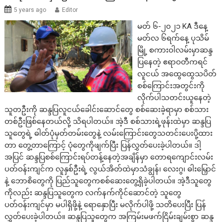
5 years ago
Editor
မတ် ၆-၂၀၂၁ KA ဒီနေ့
မတ်လ ၆ရက်နေ့ ပုသိမ်
မြို့ စကားဝါလမ်းမှာဆန္ဒ
ပြနေတဲ့ ဧရာဝတီကရင်
လူငယ် အထွေထွေသပိတ်
စစ်ကြောင်းအတွင်းကို
လိုက်ပါသတင်းယူနေတဲ့
သူတဦးကို ဆန္ဒပြလူငယ်ခေါင်းဆောင်တွေ စစ်ဆေးခဲ့ရာမှာ စစ်သား
တစ်ဦးဖြစ်နေတယ်လို့ သိရပါတယ်။ အဲ့ဒီ စစ်သားရဲ့ဖုန်းထဲမှာ ဆန္ဒပြ
သူတွေရဲ့ ဓါတ်ပုံမှတ်တမ်းတွေနဲ့ လမ်းကြောင်းတွေသတင်းပေးပို့ထား
တာ တွေ့တာကြောင့် ပုံတွေကိုဖျက်ပြီး ပြန်လွှတ်ပေးခဲ့ပါတယ်။ ဒါ့
အပြင် ဆန္ဒပြစစ်ကြောင်းရပ်တန့်နေတဲ့အချိန်မှာ တောရကျောင်းလမ်း
ပတ်ဝန်းကျင်က လူနှစ်ဦးရဲ့ လွယ်အိတ်ထဲမှာသံချွန်၊ လေးဂွ၊ ဓါးမြှောင်
နဲ့ ဘောစိတွေကို ပြည်သူတွေကစစ်ဆေးတွေ့ရှိခဲ့ပါတယ်။ အဲ့ဒီသူတွေ
ကိုလည်း ဆန္ဒပြသူတွေက လက်နက်ကိုင်ဆောင်တဲ့ သူတွေ
ပတ်ဝန်းကျင်မှာ မပါရှိဖို့နဲ့ ရောနှောပြီး မလိုက်ပါဖို့ သတိပေးပြီး ပြန်
လွှတ်ပေးခဲ့ပါတယ်။ ဆန္ဒပြသူတွေက အကြမ်းမဖက်ငြိမ်းချမ်းစွာ ဆန္ဒ