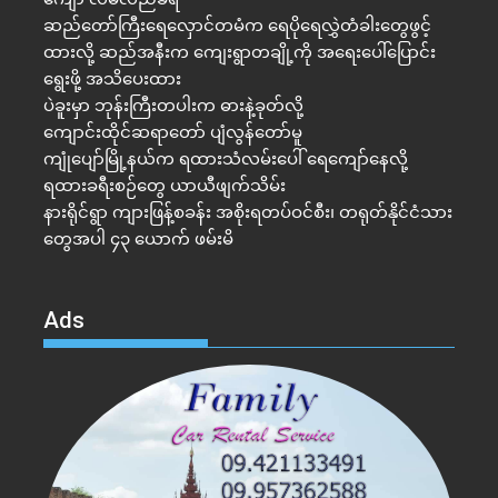
ဆည်တော်ကြီးရေလှောင်တမံက ရေပိုရေလွှဲတံခါးတွေဖွင့်
ထားလို့ ဆည်အနီးက ကျေးရွာတချို့ကို အရေးပေါ်ပြောင်း
ရွေးဖို့ အသိပေးထား
ပဲခူးမှာ ဘုန်းကြီးတပါးက ဓားနဲ့ခုတ်လို့
ကျောင်းထိုင်ဆရာတော် ပျံလွန်တော်မူ
ကျုံပျော်မြို့နယ်က ရထားသံလမ်းပေါ် ရေကျော်နေလို့
ရထားခရီးစဉ်တွေ ယာယီဖျက်သိမ်း
နားရိုင်ရွာ ကျားဖြန့်စခန်း အစိုးရတပ်ဝင်စီး၊ တရုတ်နိုင်ငံသား
တွေအပါ ၄၃ ယောက် ဖမ်းမိ
Ads