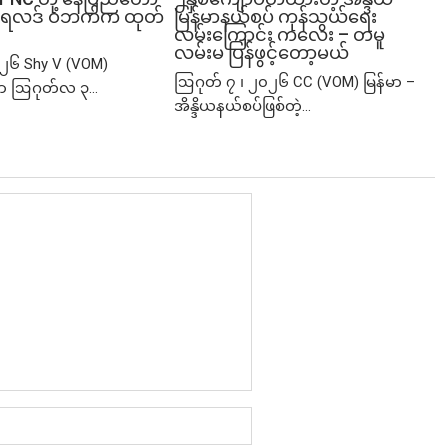
ံမှု ရလဒ် ဝဘက်က ထုတ်
မြန်မာနယ်စပ် ကုန်သွယ်ရေး
လမ်းကြောင်း ကလေး – တမူ
လမ်းမ ပြန်ဖွင့်တော့မယ်
၂၆ Shy V (VOM)
ဩဂုတ် ၇ ၊ ၂၀၂၆ CC (VOM) မြန်မာ –
ာ ဩဂုတ်လ ၃...
အိန္ဒိယနယ်စပ်ဖြစ်တဲ့...