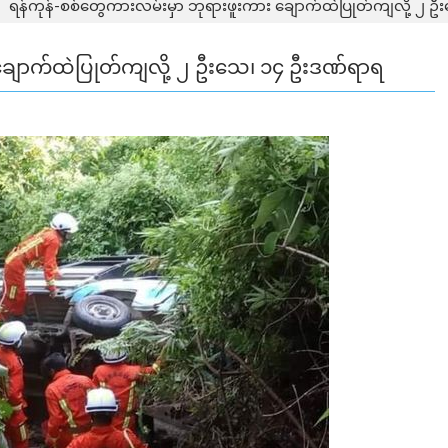
ရန်ကုန်-စစ်တွေကားလမ်းမှာ ဘုရားဖူးကား ချောက်ထဲပြုတ်ကျလို့ ၂ 
 ချောက်ထဲပြုတ်ကျလို့ ၂ ဦးသေ၊ ၁၄ ဦးဒဏ်ရာရ