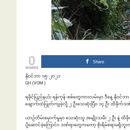
ဘဏ်နဲ့အကြွေး
0
Share
SHARES
နိုဝင်ဘာ ၁၅-၂၀၂၁
GH (VOM )
ရခိုင်ပြည်နယ်၊ ရန်ကုန်-စစ်တွေကားလမ်းမှာ ဒီနေ့ နိုဝင
ချောက်ထဲပြုတ်ကျခဲ့လို့ ၂ ဦးသေဆုံးပြီး၊ ၁၄ ဦး ထိခိုက်ဒ
ယာဉ်တိမ်းမှောက်မှုမှာ သေဆုံးသူ အမျိုးသမီး ၂ ဦး နဲ့ ထိခ
ပို့ဆောင်ခဲ့ကြောင်း၊ ဒဏ်ရာတွေကတော့ စိုးရိမ်စရာမရှိဘူး