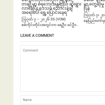
တချို့မှာ ရေဘေးအန္တရာယ် ဆိုးရွား
မှာ တွေ့ဆု
လာနေပြီး ဒေသခံ သောင်းနဲ့ချီ
ပြန်
အရေးပေါ် ရွှေ့ပြောင်းနေရ
ဩဂုတ် ၇၊ ၂၀
ဩဂုတ် ၇ – ၂၀၂၆ SS (VOM)
နေပြည်တော်မှ
စစ်ကိုင်းတိုင်းအတွင်းက ရေဦး၊ ခင်ဦး၊...
LEAVE A COMMENT