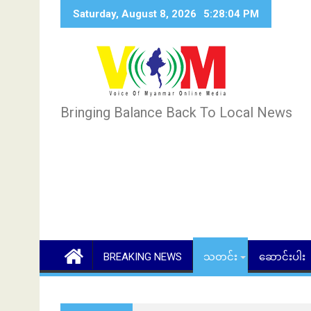
Skip
Saturday, August 8, 2026
5:28:05 PM
to
content
Bringing Balance Back To Local News
BREAKING NEWS
သတင်း
ဆောင်းပါး