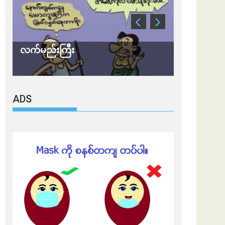
လက်မည်းကြီး
သတိ အိုမီခရ
ADS