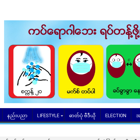
နည်းပညာ
LIFESTYLE
ဓာတ်ပုံ ဗီဒီယို
ELECTION
အ