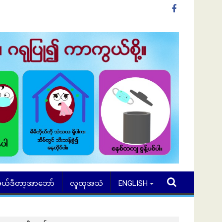
ယ်ဒီတာ့အာဘော်
လူထုအသံ
ENGLISH