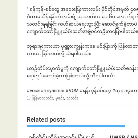
” ရန်ကုန်-စစ်တွေ အဝေးပြေးကားလမ်း မိုင်တိုင်အမှတ် 
ဂီယာမထိန်းနိုင်ဘဲ လမ်းရဲ့ ညာဘက်က ပေ ၆၀ လောက်နက်တ
သတင်းရရခြင်း ကယ်ဆယ်ရေးသွားပြီး ဆောင်ရွက်ခဲ့တာပဲ 
ကျောက်တော်မြို့နယ်မီးသတ်အဖွဲ့ဝင်တဦးကပြောပါတယ်။
ဘုရားဖူးကားဟာ ပုဏ္ဏားကျွန်းကနေ မင်းပြားကို ပြန်လာတာဖြ
လာတာဖြစ်တယ်လို့ သိရပါတယ်။
ယာဉ်တိမ်းမှောက်မှုကို ကျောက်တော်မြို့နယ်မီးသတ်စခန်းက
ရေးလုပ်ဆောင်ခဲ့တာဖြစ်တယ်လို့ သိရပါတယ်။
#voiceofmyanmar
#VOM
#ရန
်ကုန်စစ်တွေ
#ဘုရားဖူး
,
,
မြန်မာသတင်း
မှုခင်း
သတင်း
Related posts
စစ်ကိုင်းတိုင်းအတွင်း မြို့နယ်
UWSP နဲ့ N