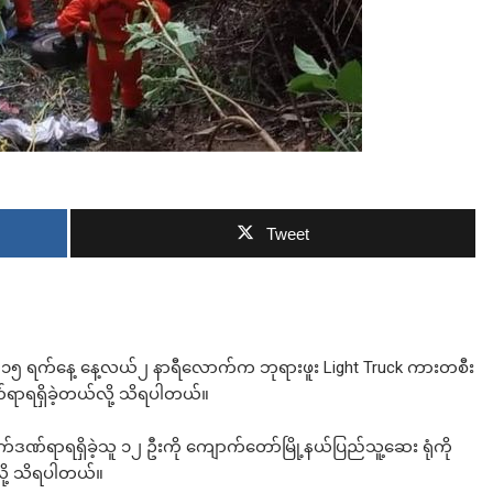
ဘာလျှော့မလဲ
Tweet
်ဘာ ၁၅ ရက်နေ့ နေ့လယ်၂ နာရီလောက်က ဘုရားဖူး Light Truck ကားတစီး
ဏ်ရာရရှိခဲ့တယ်လို့ သိရပါတယ်။
ိုက်ဒဏ်ရာရရှိခဲ့သူ ၁၂ ဦးကို ကျောက်တော်မြို့နယ်ပြည်သူ့ဆေး ရုံကို
လို့ သိရပါတယ်။