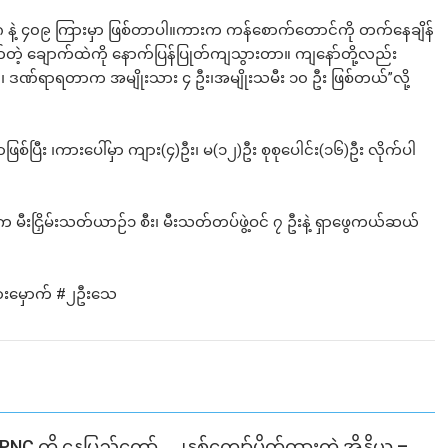
၄၀၈ နဲ့ ၄၀၉ ကြားမှာ ဖြစ်တာပါ။ကားက ကန်စောက်တောင်ကို တက်နေချိန်
ဲ့ ချောက်ထဲကို နောက်ပြန်ပြုတ်ကျသွားတာ။ ကျနော်တို့လည်း
၊ ဒဏ်ရာရတာက အမျိုးသား ၄ ဦး၊အမျိုးသမီး ၁၀ ဦး ဖြစ်တယ်”လို့
စ်ပြီး ၊ကားပေါ်မှာ ကျား(၄)ဦး၊ မ(၁၂)ဦး စုစုပေါင်း(၁၆)ဦး လိုက်ပါ
 မီးငြှိမ်းသတ်ယာဉ်၁ စီး၊ မီးသတ်တပ်ဖွဲ့ဝင် ၇ ဦးနဲ့ ရှာဖွေကယ်ဆယ်
ကားမ
ှောက်
#၂ဦးသေ
SPNC တို့ နေပြည်တော်
၂နှစ်​ကျော်ပိတ်ထားတဲ့ အိန္ဒိယ –