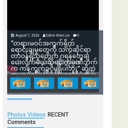
August 7, 2026
Editor Htein Lin
0
“တရားမဝင်အကွက်ရိုက်
ရောင်းချမှုတွေကို သက်ဆိုင်ရာ
တာဝန်ရှိသူတွေက ဂရန်တွေချ
ပေးလိုက်မယ်ဆိုရင် ကုမ္ပဏီဘက်
က ကန့်ကွက်ခွင့်မရှိပါဘူး” ဆိုတဲ့
အမရပူရမြို့ပြဖွံ့ဖြိုးရေးစီမံကိန်း
ဒါရိုက်တာ ဦးဇော်ရဲဝင်းနဲ့ တွေ့ဆုံ
ခြင်း
Photos Videos
RECENT
Comments