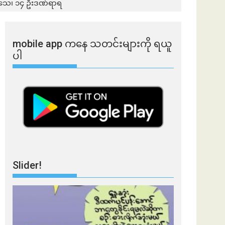
ဦးသေ၊ ၁၄ ဦးဒဏ်ရာရ
mobile app ​​ကနေ ​​သတင်းများကို ရယူ
ပါ
Slider!