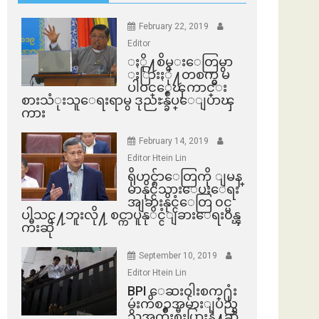
February 22, 2019
Editor
ႏို႔စိမ္းေတြမွာ
ႏြားႏို႔တစက္မွ မ
ပါဝင္ေၾကာင္း
စားသံုးသူေရးရာမွ ဒုညႊန္ခ်ဳပ္ေျပာၾ
ကား
February 14, 2019
Editor Htein Lin
ရိုဟင္ဂ်ာေတြကို ျမန္
မာနိုင္ငံသားေပးေရး
အျခားနိုင္ငံေတြ ၀င္မ
ပါသင္႔ဘူးလို႔ စင္ကာပူနုိင္ငံျခားေရး၀န္ၾ
ကီးဆို
September 10, 2019
Editor Htein Lin
BPI ​ေဆးဝါးစက္​႐ုံး
မွဴးကိစၥအမ်ားျပည္​
သူအက်ိဳးစီးပြားနဲ႔ဆို