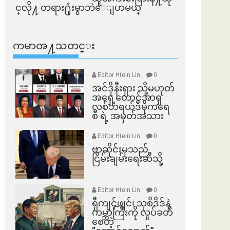
င္​လို႔ တရား႐ုံးမွာဘဲေျပာမယ္​
ကမာၻ႔သတင္း
Editor Htein Lin
0
အင်ဒိုနီးရှား သို့မဟုတ်
အရှေ့တောင်အာရှ
လစ်ဘရယ်ဒီမိုကရေ
စီ ရဲ့ အမှတ်အသား
Editor Htein Lin
0
ဗာဆိုင်းမှသည်
ငြိမ်းချမ်းရေးဆီသို့
Editor Htein Lin
0
ရှီကျင့်ဖျင်၊ သုစိဒိဒ်နဲ့
ကမ္ဘာကြီးကို လှုပ်ခတ်
စေတဲ့