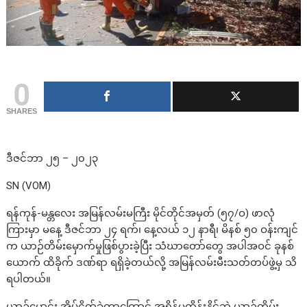
0
SHARES
ဒီဇင်ဘာ ၂၅ – ၂၀၂၃
SN (VOM)
ရန်ကုန်-မန္တလေး အမြန်လမ်းမကြီး မိုင်တိုင်အမှတ် (၅၇/ဝ) ဖာလုံ
ကြားမှာ မနေ့ ဒီဇင်ဘာ ၂၄ ရက်၊ နေ့လယ် ၁၂ နာရီ၊ မိနစ် ၅၀ ဝန်းကျင်
က ယာဉ်တိမ်းမှောက်မှုဖြစ်ပွားခဲ့ပြီး သံဃာတော်တွေ အပါအဝင် ခုနစ်
ယောက် ထိခိုက် ဒဏ်ရာ ရရှိခဲ့တယ်လို့ အမြန်လမ်းမီးသတ်တပ်ဖွဲ့မှ သိ
ရပါတယ်။
ယာဉ်မောင်း အိပ်ငိုက်ခဲ့တာကြောင့် အရှိန်မထိန်းနိုင်ဘဲ ယာဉ်တိမ်း