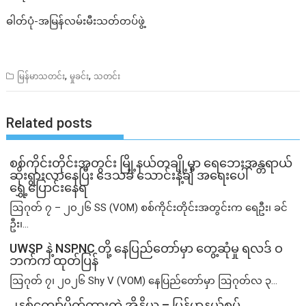
ဓါတ်ပုံ-အမြန်လမ်းမီးသတ်တပ်ဖွဲ့
,
,
မြန်မာသတင်း
မှုခင်း
သတင်း
Related posts
စစ်ကိုင်းတိုင်းအတွင်း မြို့နယ်တချို့မှာ ရေဘေးအန္တရာယ်
ဆိုးရွားလာနေပြီး ဒေသခံ သောင်းနဲ့ချီ အရေးပေါ်
ရွှေ့ပြောင်းနေရ
ဩဂုတ် ၇ – ၂၀၂၆ SS (VOM) စစ်ကိုင်းတိုင်းအတွင်းက ရေဦး၊ ခင်
ဦး၊...
UWSP နဲ့ NSPNC တို့ နေပြည်တော်မှာ တွေ့ဆုံမှု ရလဒ် ဝ
ဘက်က ထုတ်ပြန်
ဩဂုတ် ၇၊ ၂၀၂၆ Shy V (VOM) နေပြည်တော်မှာ ဩဂုတ်လ ၃...
၂နှစ်​ကျော်ပိတ်ထားတဲ့ အိန္ဒိယ – မြန်မာနယ်စပ်