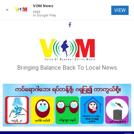
VOM News
✕
VIEW
FREE
In Google Play
Skip
to
content
Bringing Balance Back To Local News