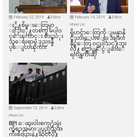
February 22, 2019
Editor
February 14, 2019
Editor
ႏို႔စိမ္းေတြမွာ
Htein Lin
ႏြားႏို႔တစက္မွ မပါဝ
ရိုဟင္ဂ်ာေတြကို ျမန္မာနို
င္ေၾကာင္း စားသံုး
င္ငံသားေပးေရး အျခား
သူေရးရာမွ ဒုညႊန္ခ်ဳ
နိုင္ငံေတြ ၀င္မပါသင္႔ဘူး
ပ္ေျပာၾကား
လို႔ စင္ကာပူနုိင္ငံျခားေ
ရး၀န္ၾကီးဆို
September 10, 2019
Editor
Htein Lin
BPI ​ေဆးဝါးစက္​႐ုံးမွဴး
ကိစၥအမ်ားျပည္​သူအ
က်ိဳးစီးပြားနဲ႔ဆိုင္​လို႔