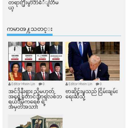
တရား႐ုံးမွာဘဲေျပာမ
ယ္​
ကမာၻ႔သတင္း
Editor Htein Lin
0
Editor Htein Lin
0
အင်ဒိုနီးရှား သို့မဟုတ်
ဗာဆိုင်းမှသည် ငြိမ်းချမ်း
အရှေ့တောင်အာရှလစ်ဘ
ရေးဆီသို့
ရယ်ဒီမိုကရေစီ ရဲ့
အမှတ်အသား