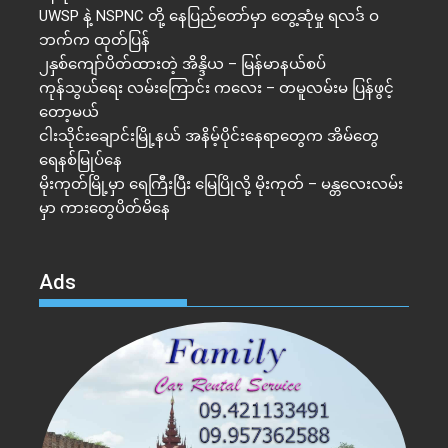
UWSP နဲ့ NSPNC တို့ နေပြည်တော်မှာ တွေ့ဆုံမှု ရလဒ် ဝ
ဘက်က ထုတ်ပြန်
၂နှစ်​ကျော်ပိတ်ထားတဲ့ အိန္ဒိယ – မြန်မာနယ်စပ်
ကုန်သွယ်ရေး လမ်းကြောင်း ကလေး – တမူလမ်းမ ပြန်ဖွင့်
တော့မယ်
ငါးသိုင်းချောင်းမြို့နယ် အနိမ့်ပိုင်းနေရာတွေက အိမ်​တွေ
ရေနစ်မြုပ်နေ
မိုးကုတ်မြို့မှာ ရေကြီးပြီး မြေပြိုလို့ မိုးကုတ် – မန္တလေးလမ်း
မှာ ကားတွေပိတ်မိနေ
Ads