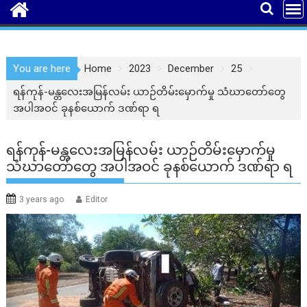
You are here
Home
2023
December
25
ရန်ကုန်-မန္တလေးအမြန်လမ်း ယာဉ်တိမ်းမှောက်မှု သံဃာတော်တွေ
အပါအဝင် ခုနစ်ယောက် ဒဏ်ရာ ရ
ရန်ကုန်-မန္တလေးအမြန်လမ်း ယာဉ်တိမ်းမှောက်မှု
သံဃာတော်တွေ အပါအဝင် ခုနစ်ယောက် ဒဏ်ရာ ရ
3 years ago
Editor