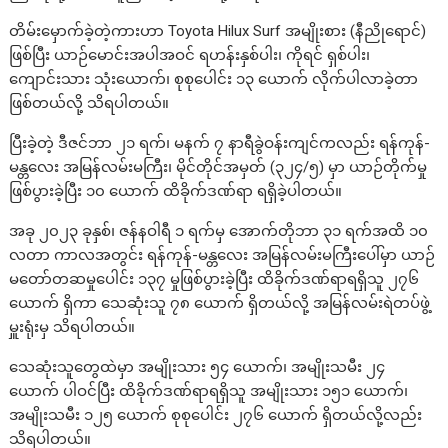
တိမ်းမှောက်ခဲ့တဲ့ကားဟာ Toyota Hilux Surf အမျိုးစား (နီညိုရောင်)
ဖြစ်ပြီး ယာဉ်‌မောင်းအပါအဝင် ရဟန်းနှစ်ပါး၊ ကိုရင် ရှစ်ပါး၊
ကျောင်းသား သုံးယောက်၊ စုစုပေါင်း ၁၃ ယောက် လိုက်ပါလာခဲ့တာ
ဖြစ်တယ်လို့ သိရပါတယ်။
ပြီးခဲ့တဲ့ ဒီဇင်ဘာ ၂၁ ရက်၊ မနက် ၇ နာရီခွဲဝန်းကျင်ကလည်း ရန်ကုန်-
မန္တလေး အမြန်လမ်းမကြီး၊ မိုင်တိုင်အမှတ် (၃၂၄/၅) မှာ ယာဉ်တိုက်မှု
ဖြစ်ပွားခဲ့ပြီး ၁၀ ယောက် ထိခိုက်ဒဏ်ရာ ရရှိခဲ့ပါတယ်။
အခု ၂၀၂၃ ခုနှစ်၊ ဇန်နဝါရီ ၁ ရက်မှ အောက်တိုဘာ ၃၁ ရက်အထိ ၁၀
လတာ ကာလအတွင်း ရန်ကုန်-မန္တလေး အမြန်လမ်းမကြီးပေါ်မှာ ယာဉ်
မတော်တဆမှုပေါင်း ၁၃၇ မှုဖြစ်ပွားခဲ့ပြီး ထိခိုက်ဒဏ်ရာရရှိသူ ၂၇၆
ယောက် ရှိကာ သေဆုံးသူ ၇၈ ယောက် ရှိတယ်လို့ အမြန်လမ်းရဲတပ်ဖွဲ့
မှူးရုံးမှ သိရပါတယ်။
သေဆုံးသူတွေထဲမှာ အမျိုးသား ၅၄ ယောက်၊ အမျိုးသမီး ၂၄
ယောက် ပါဝင်ပြီး ထိခိုက်ဒဏ်ရာရရှိသူ အမျိုးသား ၁၅၁ ယောက်၊
အမျိုးသမီး ၁၂၅ ယောက် စုစုပေါင်း ၂၇၆ ယောက် ရှိတယ်လို့လည်း
သိရပါတယ်။