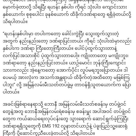
မှောက်ခဲ့တာလို့ သိရပြီး ရဟန်း နှစ်ပါး၊ ကိုရင် သုံးပါး၊ ‌ကျောင်းသား
နှစ်ယောက်၊ စုစုပေါင်း ခုနစ်ယောက် ထိခိုက်ဒဏ်ရာတွေ ရရှိခဲ့တယ်လို့
သိရပါတယ်။
“ရဟန်းနှစ်ပါးမှာ တပါးကတော့ ခေါင်းကွဲပြီး သွေးထွက်သွားတဲ့
အတွက် နည်းနည်းတော့ ဒဏ်ရာပြင်းတယ်၊ ကိုရင် သုံးပါးထဲမှာလည်း
နှစ်ပါးက ဒဏ်ရာ ကြီးတော့ကြီးတယ်။ ပေါင်ပဲ့ထွက်သွားတာနဲ့
လက်ပြင်အသားစိုင် ပဲ့ထွက်သွားတာပေါ့။ ကျိုးတာတော့ မကျိုးဘူး၊
ဒဏ်ရာတော့ နည်းနည်းပြင်းတယ်။ ယာဉ်မောင်း ဘုန်းကြီးကျောင်း
သားကလည်း အဲ့နေ့ကတော့ အောက်ပိုင်း လှုပ်မရဘူးပြောတယ်။ ဒါ
ပေမယ့် အားလုံးက အသက်အန္တရာယ် ထိခိုက်တဲ့အထိတော့ မဖြစ်ကြ
ပါဘူး” လို့ အမြန်လမ်းမီးသတ်တပ်ဖွဲ့မှ တာဝန်ရှိသူတယောက်က ပြော
ပါတယ်။
အခင်းဖြစ်ရာနေရာသို့ ဘောနီ အမြန်လမ်းမီးသတ်စခန်းမှ တပ်ဖွဲ့ဝင်
တွေနဲ့အတူ ဘောနီအမြန်လမ်းရဲစခန်းမှ စခန်းမှူး အပါအဝင် တပ်ဖွဲ့ဝင်
တွေက ကယ်ဆယ်ရေးလုပ်ငန်းတွေ သွားရောက် ဆောင်ရွက်ခဲ့ကြပြီး
ဒဏ်ရာရရှိသူတွေကို EMS 192 လူနာတင်ယာဉ်နဲ့ ပဲခူးပြည်သူ့ဆေးရုံ
ကြီးကို ပို့ဆောင်ကူညီပေးခဲ့တယ်လို့ သိရပါတယ်။