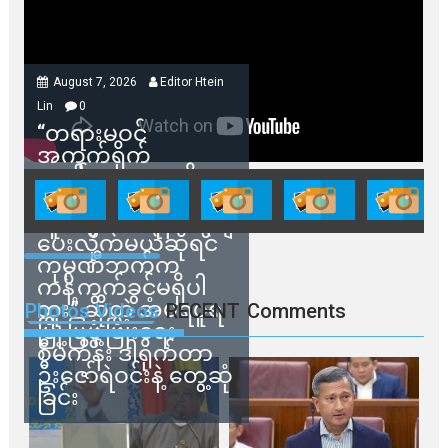
August 7, 2026
Editor Htein
Lin
0
“တရားမဝင်
အကွက်ရိုက်
ရောင်းချမှုတွေကို
သက်ဆိုင်ရာတာဝန်ရှိ
သူတွေက ဂရန်တွေချ
ပေးလိုက်မယ်ဆိုရင်
ကုမ္ပဏီဘက်က
ကန့်ကွက်ခွင့်မရှိပါ
ဘူး” ဆိုတဲ့ အမရပူရ
Photos Videos
RECENT
Comments
မြို့ပြဖွံ့ဖြိုးရေး
စီမံကိန်း ဒါရိုက်တာ
ဦးဇော်ရဲဝင်းနဲ့ တွေ့ဆုံ
ခြင်း