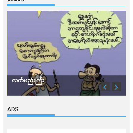
လက်မည်းကြီး
သ
ADS