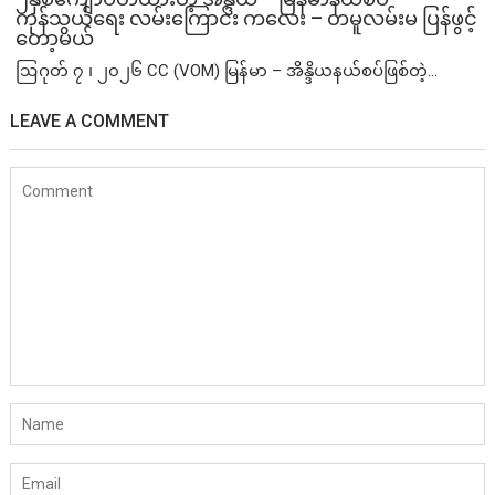
ကုန်သွယ်ရေး လမ်းကြောင်း ကလေး – တမူလမ်းမ ပြန်ဖွင့်
တော့မယ်
ဩဂုတ် ၇ ၊ ၂၀၂၆ CC (VOM) မြန်မာ – အိန္ဒိယနယ်စပ်ဖြစ်တဲ့...
LEAVE A COMMENT