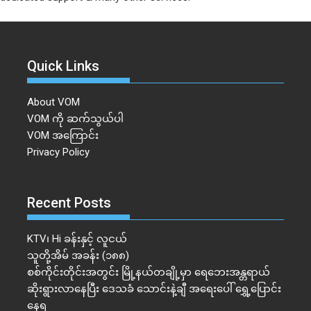
Quick Links
About VOM
VOM ကို ဆက်သွယ်ပါ
VOM အကြောင်း
Privacy Policy
Recent Posts
KTV၊ Hi ခန်းနှင့် လူငယ်
သူတို့အိမ် အခန်း (၁၈၈)
စစ်ကိုင်းတိုင်းအတွင်း မြို့နယ်တချို့မှာ ရေဘေးအန္တရာယ်
ဆိုးရွားလာနေပြီး ဒေသခံ သောင်းနဲ့ချီ အရေးပေါ် ရွှေ့ပြောင်း
နေရ