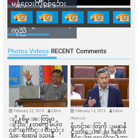
မန္တလေးကိုစစ်ဘေး
ရှောင်နေတဲ့ပြည်သူ
တွေအတွက် ရှမ်းနီ
အဖွဲ့တွေက ထောက်ပံ့
ကူညီ
Photos Videos
RECENT
Comments
February 22, 2019
Editor
February 14, 2019
Editor
ႏို႔စိမ္းေတြမွာ
Htein Lin
ႏြားႏို႔တစက္မွ မပါဝ
ရိုဟင္ဂ်ာေတြကို ျမန္မာနို
င္ေၾကာင္း စားသံုး
င္ငံသားေပးေရး အျခား
သူေရးရာမွ ဒုညႊန္ခ်ဳ
နိုင္ငံေတြ ၀င္မပါသင္႔ဘူး