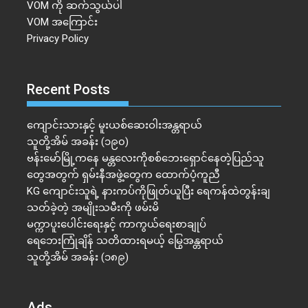
VOM ကို ဆက်သွယ်ပါ
VOM အကြောင်း
Privacy Policy
Recent Posts
ကျောင်းသားနှင့် မူးယစ်ဆေးဝါးအန္တရာယ်
သူတို့အိမ် အခန်း (၁၉၀)
ဗန်းမော်မြို့ကနေ မန္တလေးကိုစစ်ဘေးရှောင်နေတဲ့ပြည်သူ
တွေအတွက် ရှမ်းနီအဖွဲ့တွေက ထောက်ပံ့ကူညီ
KG ကျောင်းသူရဲ့ နားကပ်ကိုဖြုတ်ယူပြီး ရေကန်ထဲတွန်းချ
သတ်ခဲ့တဲ့ အမျိုးသမီးကို ဖမ်းမိ
မက္ကာပူးပေါင်းရေးနှင့် ကာကွယ်ရေးစာချုပ်
ရေဘေးကြုံချိန် သတိထားရမယ့် မြွေအန္တရာယ်
သူတို့အိမ် အခန်း (၁၈၉)
Ads