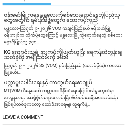
ဗန်းမော်မြို့ကနေ မန္တလေးကိုစစ်ဘေးရှောင်နေတဲ့ပြည်သူ
တွေအတွက် ရှမ်းနီအဖွဲ့တွေက ထောက်ပံ့ကူညီ
မန္တလေး-ဩဂုတ် ၉-၂၀၂၆ VOM ကချင်ပြည်နယ် ဗန်းမော်မြို့
ဝန်းကျင်က တိုက်ပွဲတွေကြောင့် မန္တလေးမြို့ကိုရောက်နေတဲ့ စစ်ဘေး
ရှောင်ပြည်သူ ၃၄၀...
KG ကျောင်းသူရဲ့ နားကပ်ကိုဖြုတ်ယူပြီး ရေကန်ထဲတွန်းချ
သတ်ခဲ့တဲ့ အမျိုးသမီးကို ဖမ်းမိ
ဩဂုတ် ၉ – ၂၀၂၆ SS (VOM) ရှမ်းပြည်နယ် (တောင်ပိုင်း)၊ ကလော
မြို့နယ်၊...
မက္ကာပူးပေါင်းရေးနှင့် ကာကွယ်ရေးစာချုပ်
MT(VOM) ​ဒီနေ့ခေတ် ကမ္ဘာ့ပထဝီနိုင်ငံရေးပြောင်းလဲမှုတွေထဲမှာ
အလွန်တရာ အာရုံစိုက်စရာကောင်းပြီး စိတ်ဝင်စားဖို့အကောင်းဆုံး
ဖြစ်ရပ်တစ်ခုကတော့ ဆော်ဒီအာရေဗျ၊ တူရကီနဲ့...
LEAVE A COMMENT