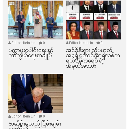
Editor Htein Lin
0
Editor Htein Lin
0
မက္ကာပူးပေါင်းရေးနှင့်
အင်ဒိုနီးရှား သို့မဟုတ်
ကာကွယ်ရေးစာချုပ်
အရှေ့တောင်အာရှလစ်ဘ
ရယ်ဒီမိုကရေစီ ရဲ့
အမှတ်အသား
Editor Htein Lin
0
ဗာဆိုင်းမှသည် ငြိမ်းချမ်း
ရေးဆီသို့