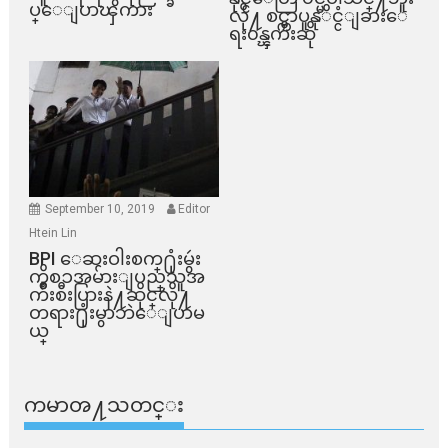
ပ္ေျပာၾကား
လို႔ စင္ကာပူနုိင္ငံျခားေ
ရး၀န္ၾကီးဆို
September 10, 2019
Editor
Htein Lin
BPI ​ေဆးဝါးစက္​႐ုံးမွဴး
ကိစၥအမ်ားျပည္​သူအ
က်ိဳးစီးပြားနဲ႔ဆိုင္​လို႔
တရား႐ုံးမွာဘဲေျပာမ
ယ္​
ကမာၻ႔သတင္း