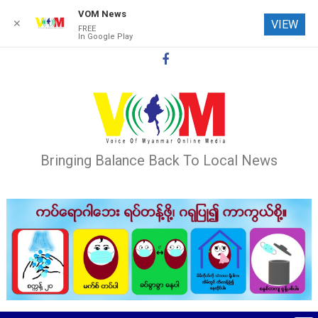
VOM News
✕
VIEW
FREE
In Google Play
Skip
to
content
Bringing Balance Back To Local News