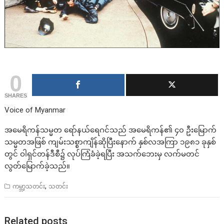
0
SHARES
Voice of Myanmar
အမေရိကန်သမ္မတ ရော်နယ်ရေဂင်သည် အမေရိကန်၏ ၄၀ ဦးမြောက်
သမ္မတအဖြစ် ကျမ်းသစ္စာကျိန်ဆိုပြီးနောက် နှစ်လအကြာ ၁၉၈၁ ခုနှစ်
တွင် ဝါရှင်တန်ဒီစီ၌ လုပ်ကြံခံခဲ့ရပြီး အသက်ဘေးမှ လက်မတင်
လွတ်မြောက်ခဲ့သည်။
,
ကမ္ဘာ့သတင်း
သတင်း
Related posts