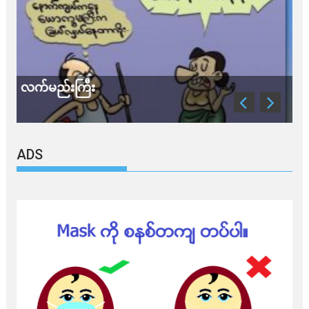
သတိ အိုမီခရွန်တဲ့
ADS