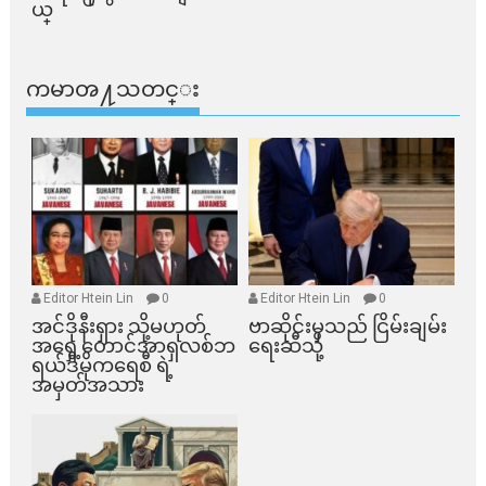
ယ္​
ကမာၻ႔သတင္း
Editor Htein Lin
0
Editor Htein Lin
0
အင်ဒိုနီးရှား သို့မဟုတ်
ဗာဆိုင်းမှသည် ငြိမ်းချမ်း
အရှေ့တောင်အာရှလစ်ဘ
ရေးဆီသို့
ရယ်ဒီမိုကရေစီ ရဲ့
အမှတ်အသား