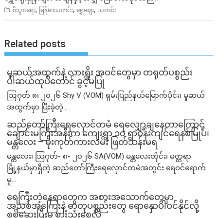
,
,
,
စီးပွားရေး
မြန်မာသတင်း
ရွှေဈေး
သတင်း
Related posts
မူဆယ်အထွက်နဲ့ လားရှိုး အဝင်တွေမှာ တရုတ်ပစ္စည်း
ပါဆယ်ထုပ်တောင် ခွင့်မပြု
ဩဂုတ် ၈၊ ၂၀၂၆ Shy V (VOM) ရှမ်းပြည်နယ်မြောက်ပိုင်း၊ မူဆယ်
အထွက်မှာ ပြီးခဲ့တဲ့...
ဆည်တော်ကြီးရေလှောင်တမံ ရေလျှော့ချနေတာကြောင့်
ချောင်းမကြီးအနီးက ကျေးရွာ ၁၀ ရွာဝန်းကျင်ရေနစ်မြုပ်၊
မန္တလေး – မိုးကုတ်ကားလမ်း ဖြတ်သန်းမရ
မန္တလေး၊ သြဂုတ်- ၈- ၂၀၂၆ SA(VOM) မန္တလေးတိုင်း၊ မတ္တရာ
မြို့နယ်မှာရှိတဲ့ ဆည်တော်ကြီးရေလှောင်တမံအတွင်း ရေဝင်ရောက်
မှု...
ရေကြီးတဲ့​နေရာ​တွေက အစားအသောက်တွေမှာ
အညစ်အကြေးနဲ့ ဓာတုပစ္စည်းတွေ ရောနှောပါဝင်နိုင်လို့
စစ်ဆေးပြီးမှ စားသုံးစေလို