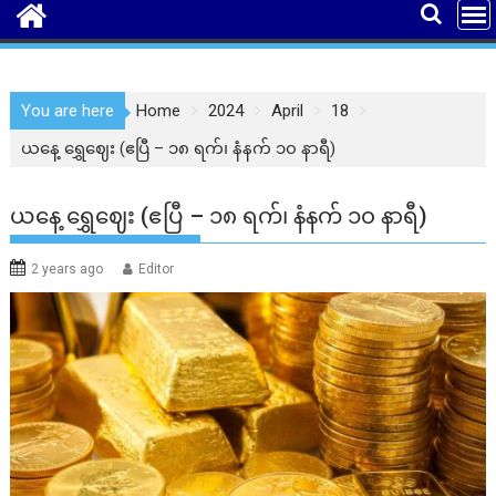
You are here
Home
2024
April
18
ယနေ့ ရွှေဈေး (ဧပြီ – ၁၈ ရက်၊ နံနက် ၁၀ နာရီ)
ယနေ့ ရွှေဈေး (ဧပြီ – ၁၈ ရက်၊ နံနက် ၁၀ နာရီ)
2 years ago
Editor