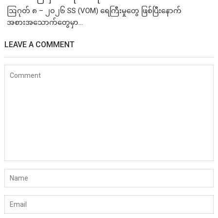
ဩဂုတ် ၈ – ၂၀၂၆ SS (VOM) ရေကြီးမှုတွေ ဖြစ်ပြီးနောက်
အစားအသောက်တွေမှာ...
LEAVE A COMMENT