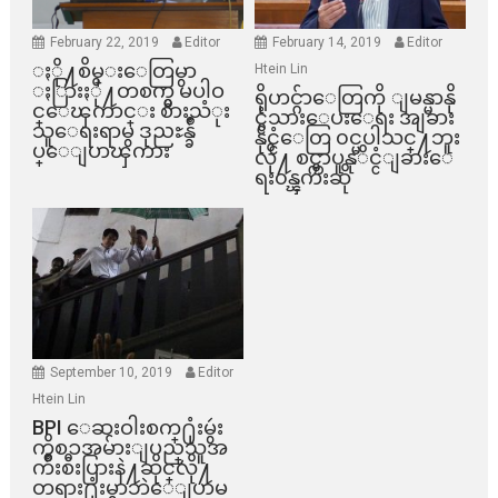
February 22, 2019
Editor
February 14, 2019
Editor
ႏို႔စိမ္းေတြမွာ
Htein Lin
ႏြားႏို႔တစက္မွ မပါဝ
ရိုဟင္ဂ်ာေတြကို ျမန္မာနို
င္ေၾကာင္း စားသံုး
င္ငံသားေပးေရး အျခား
သူေရးရာမွ ဒုညႊန္ခ်ဳ
နိုင္ငံေတြ ၀င္မပါသင္႔ဘူး
ပ္ေျပာၾကား
လို႔ စင္ကာပူနုိင္ငံျခားေ
ရး၀န္ၾကီးဆို
September 10, 2019
Editor
Htein Lin
BPI ​ေဆးဝါးစက္​႐ုံးမွဴး
ကိစၥအမ်ားျပည္​သူအ
က်ိဳးစီးပြားနဲ႔ဆိုင္​လို႔
တရား႐ုံးမွာဘဲေျပာမ