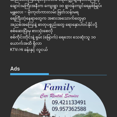
ချောင်းမကြီးအနီးက ကျေးရွာ ၁၀ ရွာဝန်းကျင်ရေနစ်မြုပ်၊
မန္တလေး – မိုးကုတ်ကားလမ်း ဖြတ်သန်းမရ
ရေကြီးတဲ့​နေရာ​တွေက အစားအသောက်တွေမှာ
အညစ်အကြေးနဲ့ ဓာတုပစ္စည်းတွေ ရောနှောပါဝင်နိုင်လို့
စစ်ဆေးပြီးမှ စားသုံးစေလို
စစ်ကိုင်းတိုင်းနဲ့ ရှမ်း (မြောက်) ရေဘေး သေဆုံးသူ ၁၀
ယောက်အထိ ရှိလာ
KTV၊ Hi ခန်းနှင့် လူငယ်
Ads