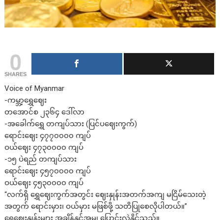
0
SHARES
Voice of Myanmar
-ကမ္ဘာ့ရွှေဈေး
တအောင်စ ၂၃၆၄ ဒေါ်လာ
-အခေါက်ရွှေ တကျပ်သား (ပြင်ပဈေးကွက်)
ရောင်းဈေး ၄၇၇၀၀၀၀ ကျပ်
ဝယ်ဈေး ၄၇၃၀၀၀၀ ကျပ်
-၁၅ ပဲရည် တကျပ်သား
ရောင်းဈေး ၄၅၇၀၀၀၀ ကျပ်
ဝယ်ဈေး ၄၅၃၀၀၀၀ ကျပ်
“လက်ရှိ ရွှေဈေးကွက်အတွင်း ဈေးနှုန်းအတက်အကျ မငြိမ်သေးတဲ့
အတွက် ရောင်းမှား၊ ဝယ်မှား မဖြစ်ဖို့ သတိပြုစေလိုပါတယ်။”
ရွှေဈေးနှုန်းများ အချိန်နှင့်အမျှ ပြောင်းလဲနိုင်သည်။