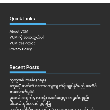
Quick Links
About VOM
VOM ကို ဆက်သွယ်ပါ
VOM အကြောင်း
Privacy Policy
Recent Posts
သူတို့အိမ် အခန်း (၁၈၉)
သွေးချိုဓာတ်ကို သဘာဝကျကျ ထိန်းချုပ်နိုင်မည့် နေထိုင်
စားသောက်မှုပုံစံ
မူဆယ်အထွက်နဲ့ လားရှိုး အဝင်တွေမှာ တရုတ်ပစ္စည်း
ပါဆယ်ထုပ်တောင် ခွင့်မပြု
ဆည်တော်ကြီးရေလှောင်တမံ ရေလျှော့ချနေတာကြောင့်