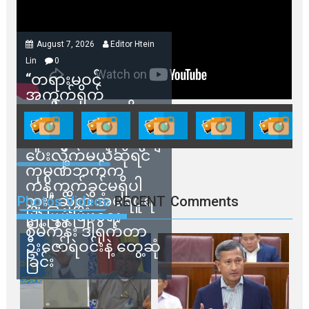
August 7, 2026
Editor Htein
Lin
0
“တရားမဝင်
အကွက်ရိုက်
ရောင်းချမှုတွေကို
သက်ဆိုင်ရာတာဝန်ရှိ
သူတွေက ဂရန်တွေချ
ပေးလိုက်မယ်ဆိုရင်
ကုမ္ပဏီဘက်က
ကန့်ကွက်ခွင့်မရှိပါ
ဘူး” ဆိုတဲ့ အမရပူရ
Photos Videos
RECENT
Comments
မြို့ပြဖွံ့ဖြိုးရေး
စီမံကိန်း ဒါရိုက်တာ
ဦးဇော်ရဲဝင်းနဲ့ တွေ့ဆုံ
ခြင်း