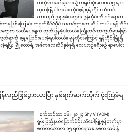
က်တို်ကခတ်ခဲ့တာလို့ တရုတ်မိုးလေဝသဌာနက
ထုတ်ပြန်ပါတယ်။ တိုင်ဖွန်းမုန်တိုင်း ဘီဘင်
ကာသည် ၇၅ နှစ်အတွင်း ရှန်ဟိုင်းကို ဝင်ရောက်
ုင်းတခုဖြစ်ကြောင်း တရုတ်နိုင်ငံပိုင် သတင်းဌာနက ဆိုပါတယ်။ ရှန်ဟိုင်း
ပို်ငတွေက သတိပေးချက် ထုတ်ပြန်ခဲ့ပါတယ်။ ကြိုတင်ကာကွယ်မှုအဖြစ်
ရာကို ရွှေ့ပြောင်းပေးခဲ့ရပါတယ်။ မုန်တိုင်းကြောင့် ရှန်ဟိုင်းမြို့ရှိ
ခဲ့ရပြီး မြို့တော်ရဲ့ အဓိကလေဆိပ်နှစ်ခုရှိ လေယာဉ်ခရီးစဉ် ရာပေါင်း
ပြန်လည်ဖြစ်ပွားလာပြီး နှစ်ရက်ဆက်တိုက် ဗုံးကြဲခံရ
စက်တင်ဘာ ၁၆၊ ၂၀၂၄ Shy V (VOM)
ရှမ်းပြည်နယ်မြောက်ပိုင်း သီပေါမြို့စွန်ဘက်မှာ
စက်တင်ဘာလ ၁၅ ရက်နေ့ကစ နစက တပ် နဲ့