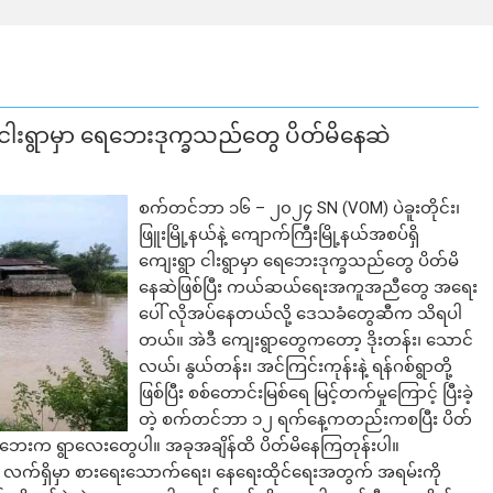
ွာ ငါးရွာမှာ ရေဘေးဒုက္ခသည်တွေ ပိတ်မိနေဆဲ
စက်တင်ဘာ ၁၆ – ၂၀၂၄ SN (VOM) ပဲခူးတိုင်း၊
ဖြူးမြို့နယ်နဲ့ ကျောက်ကြီးမြို့နယ်အစပ်ရှိ
ကျေးရွာ ငါးရွာမှာ ရေဘေးဒုက္ခသည်တွေ ပိတ်မိ
နေဆဲဖြစ်ပြီး ကယ်ဆယ်ရေးအကူအညီတွေ အရေး
ပေါ် လိုအပ်နေတယ်လို့ ဒေသခံတွေဆီက သိရပါ
တယ်။ အဲဒီ ကျေးရွာတွေကတော့ ဒိုးတန်း၊ သောင်
လယ်၊ နွယ်တန်း၊ အင်ကြင်းကုန်းနဲ့ ရန်ဂစ်ရွာတို့
ဖြစ်ပြီး စစ်တောင်းမြစ်ရေ မြင့်တက်မှုကြောင့် ပြီးခဲ့
တဲ့ စက်တင်ဘာ ၁၂ ရက်နေ့ကတည်းကစပြီး ပိတ်
းဘေးက ရွာလေးတွေပါ။ အခုအချိန်ထိ ပိတ်မိနေကြတုန်းပါ။
ှိမှာ စားရေးသောက်ရေး၊ နေရေးထိုင်ရေးအတွက် အရမ်းကို