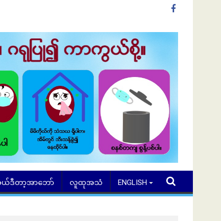
ယ်ဒီတာ့အာဘော်
လူထုအသံ
ENGLISH