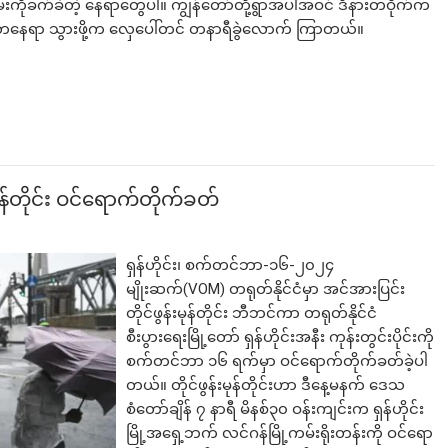
ုခက်ခဲတဲ့ နေရာတွေပါ။ ကျွန်တော်တို့ရွာအပါအဝင် ဒီနားတဝိုက်က
 တနေရာ သွားဖို့က လှေပေါ်တင် တနာရီခွဲလောက် ကြာတယ်။
လက်မည်းကြီး
ုန်တိုင်း ဝင်ရောက်တိုက်ခတ်
ရှန်ဟိုင်း၊ စက်တင်ဘာ-၁၆-၂၀၂၄
မျိုးဆက်(VOM) တရုတ်နိုင်ငံမှာ အင်အားပြင်း
တိုင်ဖွန်းမုန်တိုင်း ဘီဘင်ကာ တရုတ်နိုင်ငံ
စီးပွားရေးမြို့တော် ရှန်ဟိုင်းအနီး ကုန်းတွင်းပိုင်းကို
စက်တင်ဘာ ၁၆ ရက်မှာ ဝင်ရောက်တိုက်ခတ်ခဲ့ပါ
တယ်။ တိုင်ဖွန်းမုန်တိုင်းဟာ ဒီနေ့မနက် ဒေသ
စံတော်ချိန် ၇ နာရီ မိနစ်၃၀ ဝန်းကျင်းက ရှန်ဟိုင်း
မြို့အရှေ့ဘက် လင်ဂန်မြို့ကမ်းရိုးတန်းကို ဝင်ရော