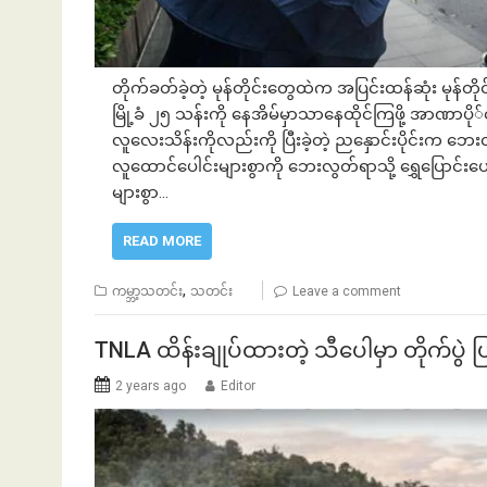
တိုက်ခတ်ခဲ့တဲ့ မုန်တိုင်းတွေထဲက အပြင်းထန်ဆုံး မုန်တိ
မြို့ခံ ၂၅ သန်းကို နေအိမ်မှာသာနေထိုင်ကြဖို့ အာဏာ
လူလေးသိန်းကိုလည်းကို ပြီးခဲ့တဲ့ ညနှောင်းပိုင်းက ဘေးလွတ်
လူထောင်ပေါင်းများစွာကို ဘေးလွတ်ရာသို့ ရွှေပြောင်းပေး
များစွာ…
READ MORE
,
ကမ္ဘာ့သတင်း
သတင်း
Leave a comment
TNLA ထိန်းချုပ်ထားတဲ့ သီပေါမှာ တိုက်ပွဲ 
2 years ago
Editor