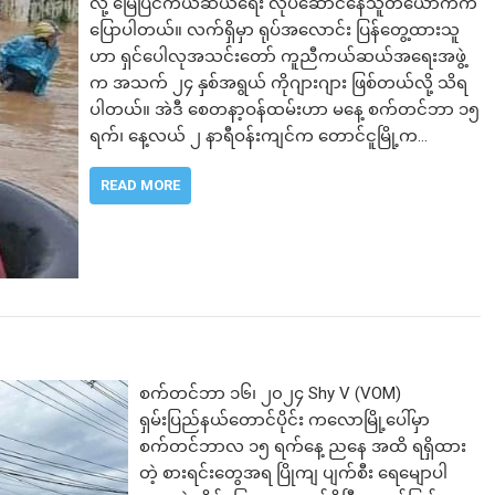
လို့ မြေပြင်ကယ်ဆယ်ရေး လုပ်ဆောင်နေသူတယောက်က
ပြောပါတယ်။ လက်ရှိမှာ ရုပ်အလောင်း ပြန်တွေ့ထားသူ
ဟာ ရှင်ပေါလုအသင်းတော် ကူညီကယ်ဆယ်အရေးအဖွဲ့
က အသက် ၂၄ နှစ်အရွယ် ကိုဂျားဂျား ဖြစ်တယ်လို့ သိရ
ပါတယ်။ အဲဒီ စေတနာ့ဝန်ထမ်းဟာ မနေ့ စက်တင်ဘာ ၁၅
ရက်၊ နေ့လယ် ၂ နာရီဝန်းကျင်က တောင်ငူမြို့က…
READ MORE
စက်တင်ဘာ ၁၆၊ ၂၀၂၄ Shy V (VOM)
ရှမ်းပြည်နယ်တောင်ပိုင်း ကလောမြို့ပေါ်မှာ
စက်တင်ဘာလ ၁၅ ရက်နေ့ ညနေ အထိ ရရှိထား
တဲ့ စားရင်းတွေအရ ပြိုကျ ပျက်စီး ရေမျောပါ