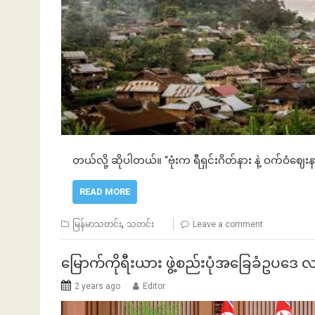
တယ်လို့ ဆိုပါတယ်။ “ဗုံးက ရီရှင်းဂိတ်နား နဲ့ ဝက်ဝံ
READ MORE
,
မြန်မာသတင်း
သတင်း
Leave a comment
မြောက်ကိုရီးယား ဖွဲ့စည်းပုံအခြေခံဥပဒ
2 years ago
Editor