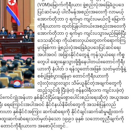
(VOM)မြောက်ကိုရီးယား ဖွဲ့စည်းပုံအခြေခံဥပဒေ
ပြင်ဆင်မယ့် ပါလီမန်အစည်းအဝေးကို လာမယ့်
အောက်တိုဘာ ၇ ရက်မှာ ကျင်းပမယ်လို့ မြောက်
ကိုရီးယားက ထုတ်ပြန်ပါတယ်။အစည်းအဝေးကို
အောက်တိုဘာ ၇ ရက်မှာ ကျင်းပသွားမည်ဖြစ်ပြီး
ဒေသဆိုင်ရာ ကိုယ်စားလှယ်တွေတက်ရောက်ကြ
မှာဖြစ်ကာ ဖွဲ့စည်းပုံအခြေခံဥပဒေပြင်ဆင်ရေး
အပါအဝင် အခြားနိုင်ငံတွေနဲ့ ကုန်သွယ်ရေး ကိစ္စ
တွေပါ ဆွေးနွေးသွားဖို့ရှိနေပါတယ်။တောင်ကိုရီး
ယားကို နံပါတ် ၁ ရန်သူတော်အဖြစ် သတ်မှတ်ဖို့နဲ့
စစ်ပွဲဖြစ်ပွားချိန်မှာ တောင်ကိုရီးယားကို
လုံးလုံးလျားလျား သိမ်ယူနိုင်တဲ့အချက်တွေကို
ထည့်သွင်းဖို့ ပြီးခဲ့တဲ့ ဇန်နဝါရီလက ကျင်းပခဲ့တဲ့
င်ဂျုံအန်ဟာ နှစ်နိုင်ငံငြိမ်းချမ်းစွာပေါင်းစည်းရေးဆိုတဲ့ အယူအဆ
းပြီး ရေကြောင်းအပါအဝင် နိုင်ငံနယ်နိမိတ်တွေကို အသစ်ပြန်လည်
ားဟာ နှစ်နိုင်ငံအကြား ဆက်ဆံရေးကို နိုင်ငံချင်းဆက်ဆံမှုမျိုးထက်
့ အထူးဆက်ဆံရေးသတ်မှတ်ခဲ့သော ၁၉၉၁ ခုနှစ် သဘောတူညီချက်ကို
 တောင်ကိုရီးယားက အစောပိုင်းတွင်…