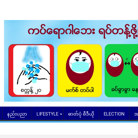
နည်းပညာ
LIFESTYLE
ဓာတ်ပုံ ဗီဒီယို
ELECTION
အ