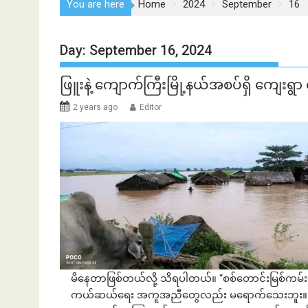
You are here
Home
2024
September
16
Day:
September 16, 2024
ဖြူးနဲ့ ကျောက်ကြီးမြို့နယ်အစပ်ရှိ ကျေးရ
2 years ago
Editor
မိနေတာဖြစ်တယ်လို့ သိရပါတယ်။ “စစ်တောင်းမြစ်ကမ်
ကယ်ဆယ်ရေး အကူအညီတွေလည်း မရောက်သေးဘူး။ လက်ရ