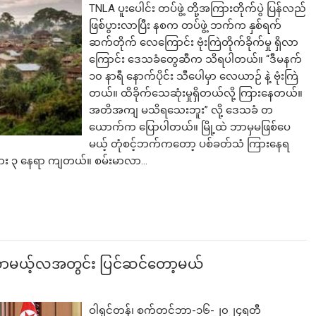
TNLA ပူးပေါင်း တပ်ဖွဲ့ တို့အကြားတိုက်ပွဲ ပြန်လည်
ဖြစ်ပွားလာပြီး နစက တပ်ဖွဲ့ ဘက်က နှစ်ရက်
ဆက်တိုက် လေကြောင်း ဗုံးကြဲတိုက်ခိုက်မှု ရှိလာ
ကြောင်း ဒေသခံတွေဆီက သိရပါတယ်။ “ဒီမနက်
၁၀ နာရီ နောက်ပိုင်း သီပေါမှာ လေယာဉ် နဲ့ ဗုံးကြဲ
တယ်။ ထိခိုက်သေဆုံးမှုရှိတယ်လို့ ကြားနေတယ်။
အတိအကျ မသိရသေးဘူး” လို့ ဒေသခံ တ
ယောက်က ပြောပါတယ်။ မြို့ထဲ ဘာမှမဖြစ်ပေ
မယ့် တုံစင့်ဘက်ကတော့ ပစ်ခတ်သံ ကြားနေရ
ဈေးနား ၃ နေရာ ကျတယ်။ စမ်းမာလာ…
ေ လာမယ့်လအတွင်း ပြင်ဆင်တော့မယ်
ဝါရှင်တန်၊ စက်တင်ဘာ-၁၆-၂၀၂၄ရတီ