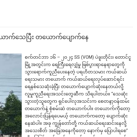
ောက်သေပြီး တယောက်ပျောက်နေ
စက်တင်ဘာ ၁၆ – ၂၀၂၄ SS (VOM) ပဲခူးတိုင်း၊ တောင်ငူ
မြို့အတွင်းက ရေကြီးရေလျှံမှု ဖြစ်ပွားရာနေရာတွေကို
သွားရောက်ကူညီပေးနေတဲ့ ပရဟိတသမား ကယ်ဆယ်
ရေးသမား တယောက် ကယ်ဆယ်ရေးလုပ်ဆောင်ရင်း
ရေနစ်သေဆုံးခဲ့ပြီး တယောက်ပျောက်ဆုံးနေတယ်လို့
လူမှုကူညီရေးအသင်းတွေဆီက သိရပါတယ်။ “သေဆုံး
သွားတဲ့သူတွေက ရှင်ပေါလုအသင်းက စေတနာ့ဝန်ထမ်း
တယောက်နဲ့ စုံစမ်းဆဲ တယောက်ပါ။ တယောက်ကိုတော့
အလောင်းပြန်ရပေမယ့် တယောက်ကတော့ ပျောက်ဆုံး
နေဆဲပါ။ အခု ကျွန်တော်တို့ ကယ်ဆယ်ရေးဆင်းနေလို့
အသေးစိတ် အခြေအနေကိုတော့ နောက်မှ ပြောပါရစေ”