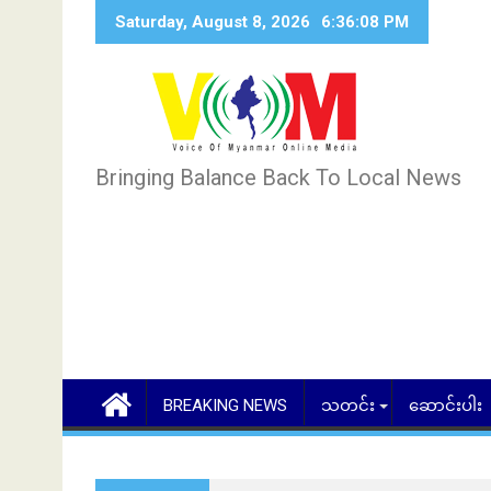
Skip
Saturday, August 8, 2026
6:36:09 PM
to
content
Bringing Balance Back To Local News
BREAKING NEWS
သတင်း
ဆောင်းပါး