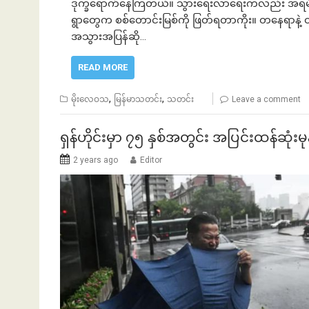
ဒုက္ခရောက်နေကြတယ်။ သွားရေးလာရေးကလည်း အရမ်းကိ
ရွာတွေက စစ်တောင်းမြစ်ကို ဖြတ်ရတာကိုး။ တနေရာနဲ့
အသွားအပြန်ဆို…
်နဲ့အကြွေး
ဘာလျှော့မလဲ
READ MORE
,
,
မိုးလေဝသ
မြန်မာသတင်း
သတင်း
Leave a comment
ရှန်ဟိုင်းမှာ ၇၅ နှစ်အတွင်း အပြင်းထန်ဆုံးမ
2 years ago
Editor