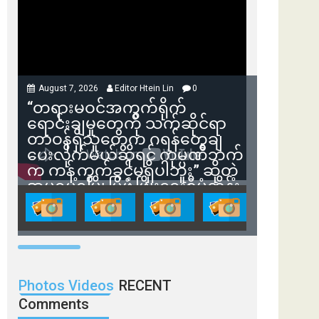
August 7, 2026
Editor Htein Lin
0
“တရားမဝင်အကွက်ရိုက်
ရောင်းချမှုတွေကို သက်ဆိုင်ရာ
တာဝန်ရှိသူတွေက ဂရန်တွေချ
ပေးလိုက်မယ်ဆိုရင် ကုမ္ပဏီဘက်
က ကန့်ကွက်ခွင့်မရှိပါဘူး” ဆိုတဲ့
အမရပူရမြို့ပြဖွံ့ဖြိုးရေးစီမံကိန်း
ဒါရိုက်တာ ဦးဇော်ရဲဝင်းနဲ့ တွေ့ဆုံ
ခြင်း
Photos Videos
RECENT
Comments