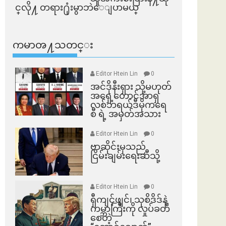
င္​လို႔ တရား႐ုံးမွာဘဲေျပာမယ္​
ကမာၻ႔သတင္း
Editor Htein Lin
0
အင်ဒိုနီးရှား သို့မဟုတ်
အရှေ့တောင်အာရှ
လစ်ဘရယ်ဒီမိုကရေ
စီ ရဲ့ အမှတ်အသား
Editor Htein Lin
0
ဗာဆိုင်းမှသည်
ငြိမ်းချမ်းရေးဆီသို့
Editor Htein Lin
0
ရှီကျင့်ဖျင်၊ သုစိဒိဒ်နဲ့
ကမ္ဘာကြီးကို လှုပ်ခတ်
စေတဲ့