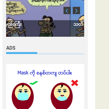
သတိ အိုမီခရွန်တဲ့
ချွတ်ရမှာ
ADS