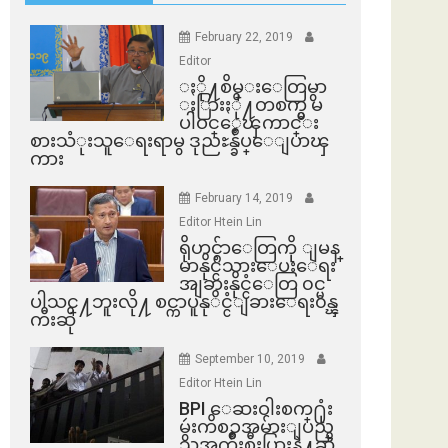
February 22, 2019
Editor
ႏို႔စိမ္းေတြမွာ
ႏြားႏို႔တစက္မွ မ
ပါဝင္ေၾကာင္း
စားသံုးသူေရးရာမွ ဒုညႊန္ခ်ဳပ္ေျပာၾ
ကား
February 14, 2019
Editor Htein Lin
ရိုဟင္ဂ်ာေတြကို ျမန္
မာနိုင္ငံသားေပးေရး
အျခားနိုင္ငံေတြ ၀င္မ
ပါသင္႔ဘူးလို႔ စင္ကာပူနုိင္ငံျခားေရး၀န္ၾ
ကီးဆို
September 10, 2019
Editor Htein Lin
BPI ​ေဆးဝါးစက္​႐ုံး
မွဴးကိစၥအမ်ားျပည္​
သူအက်ိဳးစီးပြားနဲ႔ဆို