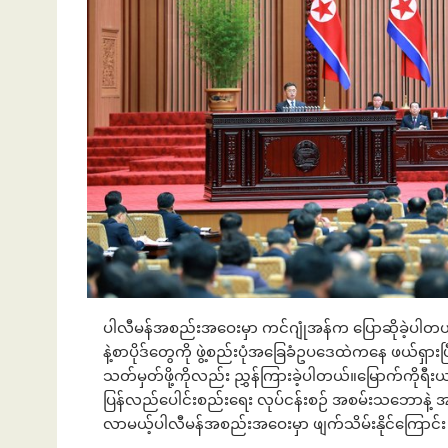
ပါလီမန်အစည်းအဝေးမှာ ကင်ဂျုံအန်က ပြောဆိုခဲ့ပါတယ်။က
နဲ့စာပိုဒ်တွေကို ဖွဲ့စည်းပုံအခြေခံဥပဒေထဲကနေ ဖယ်ရှာ
သတ်မှတ်ဖို့ကိုလည်း ညွှန်ကြားခဲ့ပါတယ်။မြောက်ကိုရီးယ
ပြန်လည်ပေါင်းစည်းရေး လုပ်ငန်းစဉ် အစမ်းသဘောနဲ
လာမယ့်ပါလီမန်အစည်းအဝေးမှာ ဖျက်သိမ်းနိုင်ကြောင်း