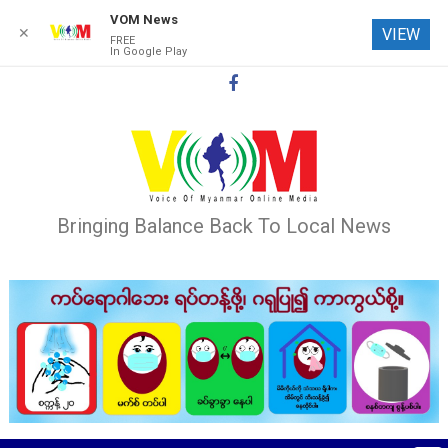
VOM News
✕
VIEW
FREE
In Google Play
Skip
to
content
Bringing Balance Back To Local News