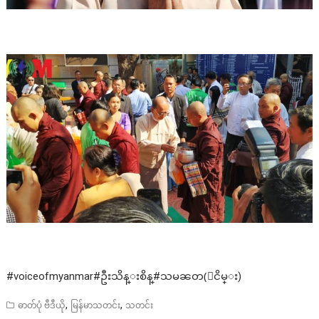
#voiceofmyanmar#ဦးသိန္းစိန္#သမၼတ(ျငိမ္း)
,
,
ဓာတ်ပုံ ဗီဒီယို
မြန်မာသတင်း
သတင်း