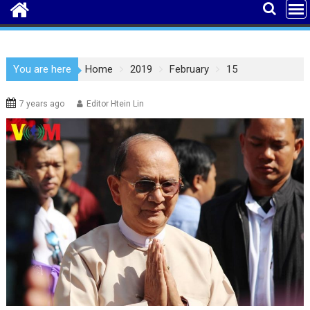
You are here
Home
2019
February
15
7 years ago
Editor Htein Lin