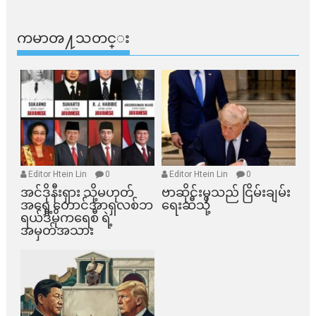
ကမာၻ႔သတင္း
Editor Htein Lin
0
Editor Htein Lin
0
အင်ဒိုနီးရှား သို့မဟုတ်
ဗာဆိုင်းမှသည် ငြိမ်းချမ်း
အရှေ့တောင်အာရှလစ်ဘ
ရေးဆီသို့
ရယ်ဒီမိုကရေစီ ရဲ့
အမှတ်အသား