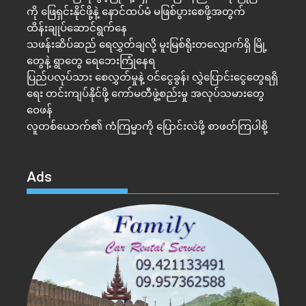
ကို ဖြေရှင်းနိုင်ဖို့နဲ့ နောင်ထပ်မံ မဖြစ်ပွားစေဖို့အတွက်
ထိန်းချုပ်ဆောင်ရွက်နေ
သဖန်းဆိပ်ဆည် ရေလွှတ်ချလို့ မူးမြစ်ရိုးတလျှောက်ရှိ မြို့
တွေနဲ့ ရွာတွေ ရေဘေးကြုံနေရ
ပြည်ပလုပ်သား စေလွှတ်မှုနဲ့ ဝင်ငွေခွန်၊ လွှဲပြောင်းငွေတွေရရှိ
ရေး တင်းကျပ်နိုင်ဖို့ ကော်မတီဖွဲ့စည်းမှု အလုပ်သမားတွေ
ဝေဖန်
လူတစ်ယောက်၏ ကံကြမ္မာကို ပြောင်းလဲဖို့ စာဖတ်ကြပါစို့
Ads