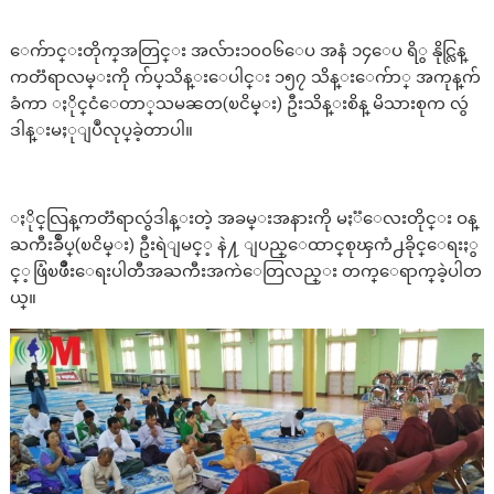
​ေက်ာင္​းတိုက္​အတြင္​း ​အလ်ား၁၀၀၆​ေပ အနံ ၁၄​ေပ ရိွ နိုင္လြန္​​​
ကတၱရာလမ္​းကို က်ပ္​သိန္​း​ေပါင္​း ၁၅၇ သိန္​း​ေက်ာ္​ အကုန္​က်
ခံကာ ႏိုင္​ငံ​ေတာ္​သမၼတ(ၿငိမ္​း) ဦးသိန္​းစိန္​ မိသားစုက လွဴ
ဒါန္​းမႈုျပဳလုပ္​ခဲ့တာပါ။
ႏိုင္​လြန္​ကတၱရာလွဴဒါန္​းတဲ့ အခမ္​းအနားကို မႏၱ​ေလးတိုင္​း​ ဝန္​
ႀကီးခ်ဳပ္​(ၿငိမ္​း) ဦးရဲျမင္​့ နဲ႔ ျပည္​​​ေထာင္​စုၾကံ႕ခိုင္​​ေရးႏွ
င္​့ဖြံၿဖိဳး​ေရးပါတီအႀကီးအကဲေတြလည္​း တက္​​ေရာက္​ခဲ့ပါတ
ယ္​။