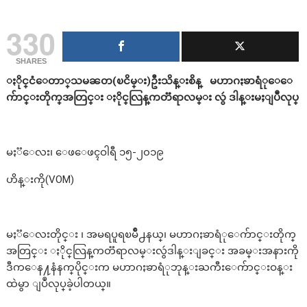
330
SHARES
ႏိုင္
ငံ
​
ေတာ္
သမၼတ(ၿငိမ္
​
း)ဦးသိန္
​
းစိန္
မဟာဂႏၶာရံု
​
ေ
က်ာင္းတိုက္
အတြင္
​
း ႏိုင္
လြန္
ကတၱရာလမ္း
လွဴ ဒါန္
​
းမႈျပဳလုပ္
မႏၱ​ေလး၊ ​ေဖ​ေဖၚဝါရီ ၁၅-၂၀၁၉
ဟိန္​းကို(VOM)
မႏၱ​ေလးတိုင္​း​ ၊ အမရပူရၿမိဳ႕နယ္​၊ မဟာဂႏၶာရံု​​ေက်ာင္းတိုက္​​
အတြင္​း ႏိုင္​လြန္​ကတၱရာလမ္း​လွဴဒါန္​းျခင္​း အခမ္​းအနားကို
ဒီက​ေန႔နံနက္​ပိုင္​းက မဟာဂႏၶာရံုဘုန္​းႀကီး​ေက်ာင္​းဝန္း
ထဲမွာ ျပဳလုပ္​ခဲ့ပါတယ္​။