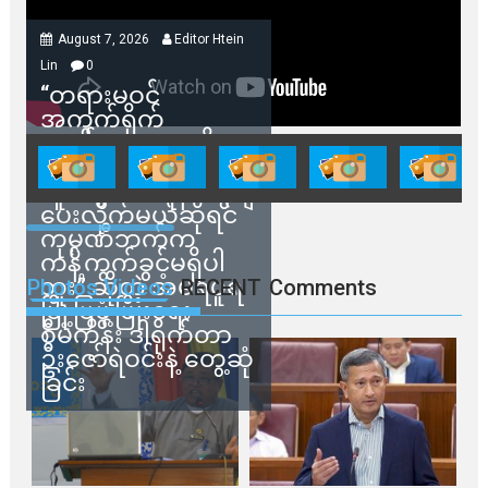
August 7, 2026
Editor Htein
Lin
0
“တရားမဝင်
အကွက်ရိုက်
ရောင်းချမှုတွေကို
သက်ဆိုင်ရာတာဝန်ရှိ
သူတွေက ဂရန်တွေချ
ပေးလိုက်မယ်ဆိုရင်
ကုမ္ပဏီဘက်က
ကန့်ကွက်ခွင့်မရှိပါ
ဘူး” ဆိုတဲ့ အမရပူရ
Photos Videos
RECENT
Comments
မြို့ပြဖွံ့ဖြိုးရေး
စီမံကိန်း ဒါရိုက်တာ
ဦးဇော်ရဲဝင်းနဲ့ တွေ့ဆုံ
ခြင်း