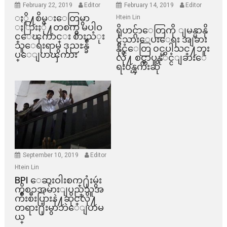
February 22, 2019
Editor
February 14, 2019
Editor
ႏို႔စိမ္းေတြမွာ
Htein Lin
ႏြားႏို႔တစက္မွ မပါဝ
ရိုဟင္ဂ်ာေတြကို ျမန္မာနို
င္ေၾကာင္း စားသံုး
င္ငံသားေပးေရး အျခား
သူေရးရာမွ ဒုညႊန္ခ်ဳ
နိုင္ငံေတြ ၀င္မပါသင္႔ဘူး
ပ္ေျပာၾကား
လို႔ စင္ကာပူနုိင္ငံျခားေ
ရး၀န္ၾကီးဆို
September 10, 2019
Editor
Htein Lin
BPI ​ေဆးဝါးစက္​႐ုံးမွဴး
ကိစၥအမ်ားျပည္​သူအ
က်ိဳးစီးပြားနဲ႔ဆိုင္​လို႔
တရား႐ုံးမွာဘဲေျပာမ
ယ္​