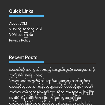
Quick Links
About VOM
VOM ကို ဆက်သွယ်ပါ
VOM အကြောင်း
Privacy Policy
Recent Posts
အသက်ကို ကာကွယ်ပေးမည့် အလွယ်ကူဆုံး အလေ့အကျင့်
သူတို့အိမ် အခန်း (၁၈၇)
“တရားမဝင်အကွက်ရိုက် ရောင်းချမှုတွေကို သက်ဆိုင်ရာ
တာဝန်ရှိသူတွေက ဂရန်တွေချပေးလိုက်မယ်ဆိုရင် ကုမ္ပဏီ
ဘက်က ကန့်ကွက်ခွင့်မရှိပါဘူး” ဆိုတဲ့ အမရပူရမြို့ပြဖွံ့ဖြိုး
ရေးစီမံကိန်း ဒါရိုက်တာ ဦးဇော်ရဲဝင်းနဲ့ တွေ့ဆုံခြင်း
လယ်ယာမြေကို ခွင့်ပြုမိန့်မရှိဘဲ အခြားနည်းအသုံးပြုခြင်း