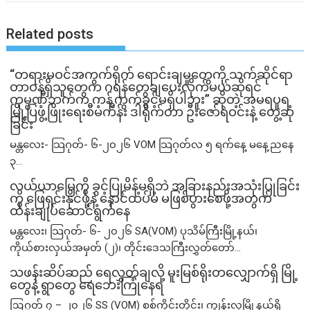
Related posts
“တရားမဝင်အကွက်ရိုက် ရောင်းချမှုတွေကို သက်ဆိုင်ရာ
တာဝန်ရှိသူတွေက ဂရန်တွေချပေးလိုက်မယ်ဆိုရင်
ကုမ္ပဏီဘက်က ကန့်ကွက်ခွင့်မရှိပါဘူး” ဆိုတဲ့ အမရပူရ
မြို့ပြဖွံ့ဖြိုးရေးစီမံကိန်း ဒါရိုက်တာ ဦးဇော်ရဲဝင်းနဲ့ တွေ့ဆုံ
ခြင်း
မန္တလေး- သြဂုတ်- ၆-၂၀၂၆ VOM သြဂုတ်လ ၅ ရက်နေ့ မနေ့ညနေ
၃...
လယ်ယာမြေကို ခွင့်ပြုမိန့်မရှိဘဲ အခြားနည်းအသုံးပြုခြင်း
ကို ဖြေရှင်းနိုင်ဖို့နဲ့ နောင်ထပ်မံ မဖြစ်ပွားစေဖို့အတွက်
ထိန်းချုပ်ဆောင်ရွက်နေ
မန္တလေး၊ သြဂုတ်- ၆- ၂၀၂၆ SA(VOM) ပုသိမ်ကြီးမြို့နယ်၊
ကိုယ်စားလှယ်အမှတ် (၂)၊ တိုင်းဒေသကြီးလွှတ်တော်...
သဖန်းဆိပ်ဆည် ရေလွှတ်ချလို့ မူးမြစ်ရိုးတလျှောက်ရှိ မြို့
တွေနဲ့ ရွာတွေ ရေဘေးကြုံနေရ
ဩဂုတ် ၇ – ၂၀၂၆ SS (VOM) စစ်ကိုင်းတိုင်း၊ ကျွန်းလှမြို့နယ်ရှိ