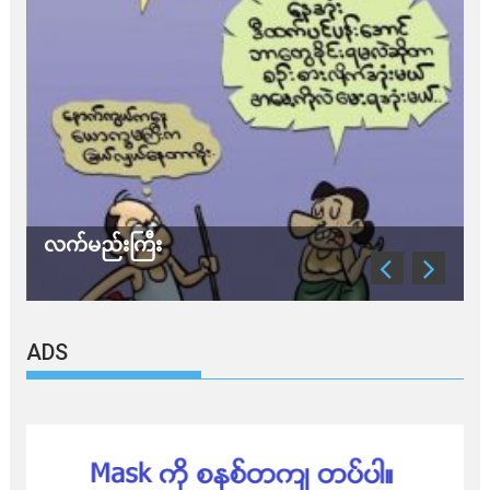
သတိ အိုမီခရွန်တဲ့
ADS