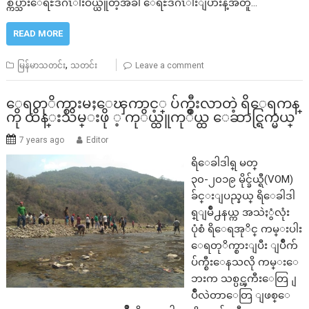
စ္က်ပ္သားေရႊဒဂၤါးဝယ္ယူတဲ့အခါ ေရႊဒဂၤါးျပားနဲ့အတူ…
READ MORE
,
မြန်မာသတင်း
သတင်း
Leave a comment
ေရတုိက္စားမႈေၾကာင့္ ပ်က္စီးလာတဲ့ ရိေရကန္
ကို ထိန္းသိမ္းဖို ့ ကုိယ္ထူကုိယ္ထ ေဆာင္ရြက္မယ္
7 years ago
Editor
ရိေခါဒါရ္ မတ္
၃၀-၂၀၁၉ မိုင္ခ်ယ္ရီ(VOM)
ခ်င္းျပည္နယ္ ရိေခါဒါ
ရ္ျမိဳ႕နယ္က အသဲႏွံလုံး
ပုံစံ ရိေရအုိင္ ကမ္းပါး
ေရတုိက္စားျပီး ျပဳိက်
ပ်က္စီးေနသလို ကမ္းေ
ဘးက သစ္ပင္ၾကီးေတြ ျ
ပဳိလဲတာေတြ ျဖစ္ေ