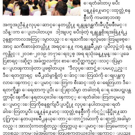
ေရတံခါးတပ္ ၿပီး
ပန္႔နဲ႔ေမာင္းထုတ္တဲ့စန
စ္မ်ိဳးကို ကမၻာ့ဘဏ္
အကူအညီနဲ႔လုပ္ေဆာင္ေနတယ္လို႔ ရန္ကုန္ဝန္ႀကီးခ်ဳပ္ဦၿဖိဳးမင္း
သိန္းက ေျပာပါတယ္။ ဒါ့အျပင္ ၿပီးခဲ့တဲ့ ရန္ကုန္အစိုးရအဖြဲ႔ရဲ႕
၃နွစ္တာကာလအတြင္းမွာလည္း ေရႀကီးေရလ်ွံမႈေတြမျဖစ္ေ
အာင္ ႀကိဳးစားခဲ့တယ္လို႔ အရင္ေန႔ ကရန္ကုန္ၿမိဳ႕မွာ ျပဳလုပ္ခဲ့တဲ့ ရန္
ကုန္တိုင္း ၂၀၁၈-၂၀၁၉ ဘ႑ာေရးႏွစ္ အရ ရသုံးခန္႔မွန္းေျခေ
ငြစာရင္းဆိုင္ရာ အခ်က္အလက္မ်ား စာေစာင္မိတ္ဆက္႐ွင္းလင္းပြဲမွာ
ေျပာၾကားခဲ့တာျဖစ္ပါတယ္။ “ဒီလုပ္ေဆာင္ခဲ့ေပမယ့္လည္း
ဒီေရတက္လာရင္ ၿမိဳ႕ထဲမွာရွိတဲ့ ေခ်ာင္းေတြထဲကို ေရျပန္တက္
လာေၾကာင့္ ေျမာင္းေတြက စီးဆင္းတဲ့ ေရေတြဟာ ဒီေ
ရတက္ခ်ိန္မွာ ေရေထာက္ျပီး ေႏြရာသီမွာ တခါတရံ ေရ အေပၚျပန္တ
က္တာမ်ိုး ၾကဳံေနရတယ္။ဒါေၾကာင့္ ေရတံခါးေတြတပ္ရမယ္
ေျမာင္းေတြကိုစနစ္တက်ျပဳျပင္ဖို႔ လုပ္ေနပါတယ္၊ေရတံ
ခါးေတြတပ္ၿပီး ပန္႔နဲ႔ေမာင္းထုတ္တဲ့စနစ္မ်ိဳးကို က်င့္သံုးနိုင္ဖို႔ေဆာ
င္႐ြက္ေနတယ္။ၿမိဳ႕နယ္ေတာ္ေတာ္မ်ားမ်ားကို ေရာက္တဲ့အခါမွာ
လည္း အားလုံးကတစ္သံတည္းထြက္တယ္ ေျမာင္းေတြမေကာင္း
ဘူး၊စည္းကမ္းမဲ့အမိႈက္ေတြပစ္ၾကတယ္။ဒါေၾကာင့္ ျပည္သူ