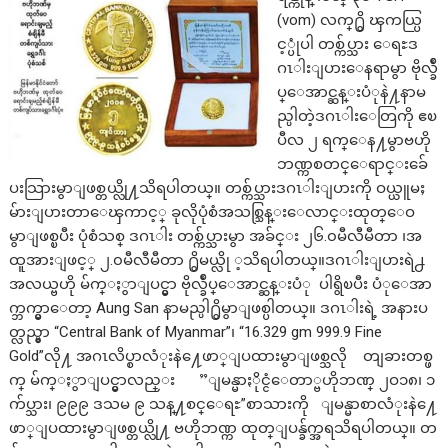
(vom) လက္႐ွိ ၾကယ္ပြ
င့္ပုံပါ တစ္က်ပ္သား ေရႊဒ
ဂၤါးျပားေနရာမွာ ဗိုလ္ခ်ဳ
ပ္ေအာင္ဆန္းပံုနဲ႔နာမ
ည္ပါတဲ့ဒဂၤါးေတြကို ဧၿ
ပီလ ၂ ရက္ေန႔မွာဗဟို
ဘဏ္ကစတင္ေရာင္းခ်ေ
ပးသြားမွာျဖစ္တယ္လို႔သိရပါတယ္။ တစ္က်ပ္သားဒဂၤါးျပားကို ဝယ္ယူမႈ
မ်ားျပားတာေၾကာင့္ ခုလိုပုံစံအသစ္သြန္းေလာင္းထုတ္ေဝ
မွာျဖစ္ၿပီး ပုံစံသစ္ ဒဂၤါး တစ္က်ပ္သားမွာ အခ်င္း ၂၆.၀မီလီမီတာ ၊အ
ထူအားျဖင့္ ၂.၀မီလီမီတာ ႐ွိမယ္လို ့သိရပါတယ္။ဒဂၤါးျပားရဲ႕
အလယ္ဗဟို မ်က္ႏွာျပင္မွာ ဗိုလ္ခ်ဳပ္ေအာင္ဆန္းပံု ပါရွိၿပီး ပံုေအာ
က္ဘက္မွာေတာ့ Aung San နာမည္ပါ႐ွိမွာျဖစ္ပါတယ္။ ဒဂၤါးရဲ့ အနားပ
တ္လည္မွာ “Central Bank of Myanmar”၊ “16.329 gm 999.9 Fine
Gold”လို႔ အဂၤလိပ္စာလံုးနဲ႔ေဖာ္ျပထားမွာျဖစ္သလို တျခားတစ္ဖ
က္ မ်က္ႏွာျပင္မွာလည္း ”ျမန္မာႏိုင္ငံေတာ္ဗဟိုဘဏ္ ၂ဝ၁၈၊ ၁
က်ပ္သား၊ ၉၉၉ ဒသမ ၉ သန္႔စင္ေရႊ”စာသားကို ျမန္မာစာလံုးနဲ႔ေ
ဖာ္ျပထားမွာျဖစ္တယ္လို႔ ဗဟိုဘဏ္က ထုတ္ျပန္ခ်က္အရသိရပါတယ္။ တ