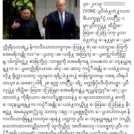
၃၀-၂၀၁၉ မ်ိဳးဆက္
(VOM) ျပီးခဲ႔တဲ႔လက
ဗီယက္နမ္နုိင္ငံ ဟႏြိဳင္း
မွာျပဳလုပ္တဲ႔ ထိပ္သီးေ
ဆြးေႏြးပြဲ ပ်က္ျပား
ခဲ႔တဲ႔ ေန႔မွာ ေျမာ
က္ကိုရီးယားရဲ႕ န်ဴကလီးယားလက္နက္ေတြနဲ႔ ဗံုးေလာင္စာေတြကို
အေမရိကန္ကို လႊဲေျပာင္းေပးဖို႔ အတြက္ ေျဗာင္က်က်တိုက္တြ
န္းခ်က္ပါ၀င္တဲ႔ စာရြက္ပိုင္းတစ္ခုကို အေမရိကန္ သမၼတ ေဒၚနယ္ထရ
န္႔က ေျမာက္ကိုရီးယားေခါင္းေဆာင္ ကင္ဂ်ံဳအန္ကို ေပးခဲ႔တယ္
လို႔ ရိုက္တာသတင္းဌာနက ရရိွခဲ႔တ႔ဲ စာရြက္စာတမ္းအရ သိရပါ
တယ္။ ေဖေဖာ္၀ါရီ ၂၈ ရက္က ဟႏြိဳင္းရိွ မက္ထရိုပိုလီဟိုတယ္မွာ ျပဳ
လုပ္တဲ႔ ထိပ္သီးေဆြးေႏြးပြဲမွာ အေမရိကန္ရဲ႕ ရပ္တည္ခ်က္ကုိေဖာ္ျပ
ထားတဲ႔ ကိုရီးယား-အဂၤလိပ္နွစ္ဘာသာနဲ႔ ေရးသားထားတဲ႔ စာကို
ေဒၚနယ္ထရန္႔က ကင္ဂ်ံဳအန္ကို ေပးခဲ႔တယ္လို႔ ေဆြးေႏြးပြဲနဲ႔ နီး
စပ္တဲ႔ အမည္မေဖာ္လိုသူ သတင္းရင္းျမစ္တစ္ဦးက ေျပာပါတယ္။ န်ဴ
ကလီးယားစြန္႔လႊတ္ေရးနဲ႔ ပတ္သက္ျပီး ေဒၚနယ္ထရန္႔က ဘယ္လို
သေဘာထားတယ္ဆိုတာကို သူကိုယ္တိုင္ အတိအလင္းသတ္မွတ္ျပီး က
င္ဂ်ံဳအန္ကို ပထမဆံုးအၾကိမ္ တိုက္ရိုက္ အသိေပးလိုက္တာျဖစ္တယ္လို႔