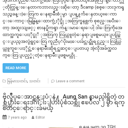
အဲ့ဒါကကူညီေထာက္ပံ့မႈေတြလုပ္ေနပါတယ္။အခုကြ်န္ေတာ္တို
့တိုက္တြန္းေနတာကဘာလည္းဆိုေတာ့ ဒီcamp (စစ္ေဘးဒုကၡ
သည္စခန္း)ေတြက ေနရာမ်ဳိးစံုမွာ ျပန္႔က်ဲေနတယ္။ေကာ
င္းေကာင္းမြန္မြန္ေထာက္ပံ့ႏိုင္ဖို ့အတြက္စနစ္တက် စုစည္းၿပီးေ
တာ့ အထူးသျဖင့္ စားနပ္ရိကၡာ က်န္းမာေရးေပါ့ ဒါေတြကိုအေ
ထာက္အကူေပးႏိုင္ဖုိ ့အတြက္ လြယ္ကူတဲ့ေနရာျဖစ္ရမယ္။ျပည္တြ
င္းျပည္ပအလွဴရွင္ေတြ ကူညီပ့ံပိုးမႈေပးခ်င္တယ္ဆိုရင္လည္း လြယ္လြ
ယ္ကူကူေပးႏိုင္တဲ့ေနရာမ်ိဳးဆိုရင္အဆင္ေျပတယ္ အဲ့လိုအခ်က္အလ
က္ေတြျပည့္စံုတဲ့ေနရာမ်ဳိးျဖစ္ရမယ္လို…
READ MORE
,
မြန်မာသတင်း
သတင်း
Leave a comment
ဗိုလ္ခ်ဳပ္ေအာင္ဆန္းပံုနဲ႔ Aung San နာမည္ပါရွိတဲ့ တ
စ္က်ပ္သားေရႊဒဂၤါးျပားပုံစံသစ္ကို ဧၿပီလ ၂ မွာ ရက္
စတင္ေရာင္းခ်မယ္
7 years ago
Editor
ရန္ကုန္ ၊မတ္ ၃၀ TGH