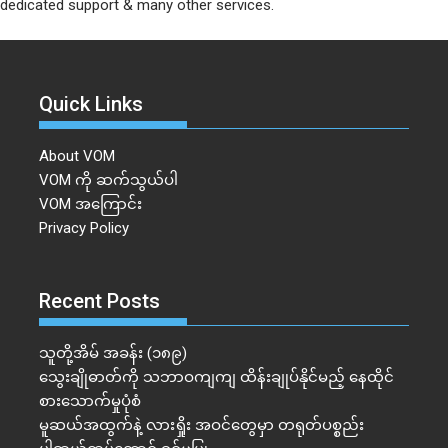
dedicated support & many other services.
Quick Links
About VOM
VOM ကို ဆက်သွယ်ပါ
VOM အကြောင်း
Privacy Policy
Recent Posts
သူတို့အိမ် အခန်း (၁၈၉)
သွေးချိုဓာတ်ကို သဘာဝကျကျ ထိန်းချုပ်နိုင်မည့် နေထိုင်
စားသောက်မှုပုံစံ
မူဆယ်အထွက်နဲ့ လားရှိုး အဝင်တွေမှာ တရုတ်ပစ္စည်း