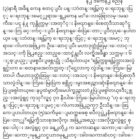
နဲ႕ ဒီကေန႕ ညေန
(၃)နာရီ အခ်ိန္ ကေန စတင္ျပီး ပန္းဘဲတန္းရပ္ကြက္ ေရႊဘုန္းပြ
င့္ ေရႊဘုန္းၿမင့္ဘုရားေရွ႕ကေန မႏၲေလးမုံရြာလမ္းမႀ
ကီးေပၚ နဲ႔ ကုန္တိုက္လမ္းအတုိင္း နိဗၺာန္ေစ်းစတုဒီသာဆုိင္ခ
န္းေတြ ခင္းက်င္းျပီး နိဗၺာန္ေစ်းပြဲေတာ္ျပဳလုပ္ေနပါတ
ယ္။ ပန္းဘဲတန္းရပ္ကြက္ ေရႊဘုန္းပြင့္ ေရႊဘုန္းၿမင့္ ဘု
ရားေဂါပကအဖြဲ႕က ဦးေဆာင္ျပီး မဟာဒုတ္ဘုံဆြမ္းေလာင္း
အသင္းကို ဖြဲ႕စည္းတည္ေထာင္ခဲ႔ျပီး လက္ရွိအခ်ိန္မွာ သက္တမ္း ၆
ႏွစ္ျပည့္ျဖစ္ၿပီးျဖစ္တယ္လို ့သိရပါတယ္။ “ရပ္ကြက္သူ၊ရပ္ကြက္သားအလွဴ
ရွင္မ်ားက ေစတနာအေလ်ာက္တတ္ႏိုင္သေလာက္ လွဴဒါန္းေက်ြးေမြး
တာပါ ၊ဒီမဟာဒုတ္ဘုံဆြမ္းေလာင္းအသင္း နိဗၺာန္ေစ်းပြဲစတုဒီ
သာလွဴဒါန္းေက်ြးေမြးပြဲက စစ္ကိုင္းမွာအစည္ကားဆုံးနိဗၺာန္ေစ်း
ပြဲျဖစ္ပါတယ္။ေနပူထဲမွာတိုးမေပါက္စည္ကားတဲ႔ပြဲျဖစ္ပါတယ္။ဒီႏွစ္လ
ည္းအလွဴရွင္ ကုသုိလ္ရွင္ ၇၀ နီးပါးေက်ြးေမြးပါတယ္ “ဟု ေရႊဘု
န္းပြင့္ေရႊဘုန္းျမင့္ေဂါပကအဖြဲ႕ဥကၠ႒ ဦးသိန္းေဆြ
ကေျပာပါတယ္။ (၅)ႀကိမ္ေျမာက္အၿဖစ္ ၿပဳလုပ္တဲ႕နိဗၺာန္ေစ်း
ပြဲေတာ္ကုိရပ္ကြက္မိသားစုအလိုက္၊ အဖြဲ႕အစည္းအလိုက္အလွဴရွင္ စု
စုေပါင္း အလွဴရွင္ ၇၀ ခန္႕တို႕ က ႀကာဆန္ေႀကာ္၊ေခါက္
ဆြဲေႀကာ္၊မုန္႕လင္မယား၊မုန္႕ဟင္းခါး၊၊ႀကာဆံဟင္းခါး၊ေ