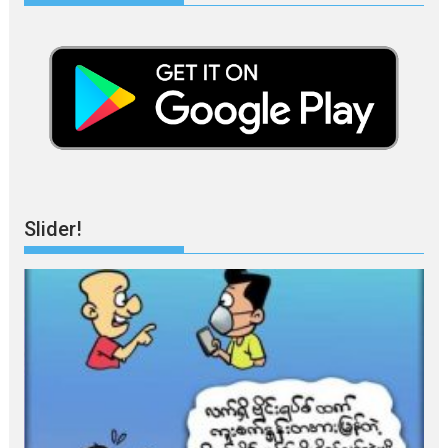
Slider!