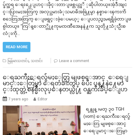
ပ္ခ်က္အရ ေရႊ႕ေျပာင္းခိုင္းတာျဖစ္တယ္လုိ ့ဆိုပါတယ္။အဲ့ဒီအျင
င္းပြားမႈအတြက္ အလုပ္သမားခံုသမာဓိအဖြဲ႔မွာ နစ္နာေၾကးကိ
စၥေတြအတြက္ ေျဖရွင္းခဲ့ေပမယ့္ ေျပလည္မႈမရရွိခဲ့တာျဖ
စ္ပါတယ္။ “ကြ်န္ေတာ္တို႔ကုမၸဏီအေနနဲ႔က သူတို႔သံုးဦးစ
လံုးကို…
READ MORE
,
မြန်မာသတင်း
သတင်း
Leave a comment
ေရႀကီးေရလွ်ံမႈေတြ မျဖစ္ေအာင္ ေရေျ
မာင္းေတြမွာ ေရတံခါးတပ္ ၿပီး ပန္႔နဲ႔ေမာ
င္းထုတ္တဲ့စနစ္မ်ိဳးလုပ္ေနတယ္လို႔ ဝန္ႀကီးခ်ဳပ္ေျပာ
7 years ago
Editor
ရန္ကုန္ ၊မတ္ ၃၀ TGH
(vom) ေရႀကီးေရလွ်ံ
မႈေတြ မျဖစ္ေအာင္
ေရေျမာင္းေတြမွာ