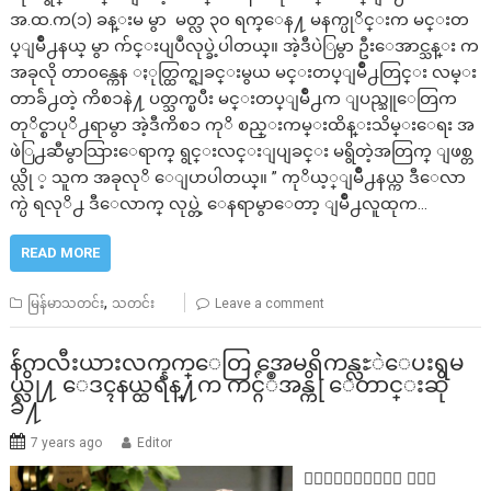
အ.ထ.က(၁) ခန္းမ မွာ မတ္လ ၃၀ ရက္ေန႔ မနက္ပုိင္းက မင္းတ
ပ္ျမိဳ႕နယ္ မွာ က်င္းပျပဳလုပ္ခဲ့ပါတယ္။ အဲ့ဒီပဲြမွာ ဦးေအာင္သန္း က
အခုလို တာ၀န္ကေန ႏုတ္ထြက္ရျခင္းမွယ မင္းတပ္ျမိဳ႕တြင္း လမ္း
တာခ်ဲ႕တဲ့ ကိစၥနဲ႔ ပတ္သက္ၿပီး မင္းတပ္ျမိဳ႕က ျပည္သူေတြက
တုိင္စာပုိ႕ရာမွာ အဲ့ဒီကိစၥ ကုိ စည္းကမ္းထိန္းသိမ္းေရး အ
ဖဲြ႕ဆီမွာသြားေရာက္ ရွင္းလင္းျပျခင္း မရွိတဲ့အတြက္ ျဖစ္တ
ယ္လို ့ သူက အခုလုိ ေျပာပါတယ္။ ” ကုိယ့္ျမိဳ႕နယ္က ဒီေလာ
က္ပဲ ရလုိ႕ ဒီေလာက္ လုပ္တဲ့ ေနရာမွာေတာ့ ျမိဳ႕လူထုက…
READ MORE
,
မြန်မာသတင်း
သတင်း
Leave a comment
န်ဴကလီးယားလက္နက္ေတြ အေမရိကန္လႊဲေပးရမ
ယ္လို႔ ေဒၚနယ္ထရန္႔က ကင္ဂ်ံဳအန္ကို ေတာင္းဆို
ခဲ႔
7 years ago
Editor
၀ါရွင္တန္၊ မတ္